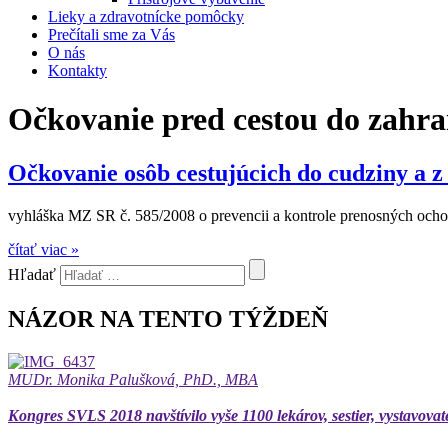
Lieky a zdravotnícke pomôcky
Prečítali sme za Vás
O nás
Kontakty
Očkovanie pred cestou do zahra
Očkovanie osôb cestujúcich do cudziny a z
vyhláška MZ SR č. 585/2008 o prevencii a kontrole prenosných ochor
čítať viac »
Hľadať
NÁZOR NA TENTO TÝŽDEŇ
MUDr. Monika Palušková, PhD., MBA
Kongres SVLS 2018 navštívilo vyše 1100 lekárov, sestier, vystavovat