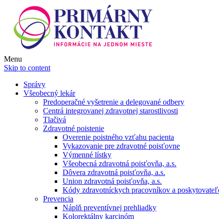
Menu
Skip to content
Správy
Všeobecný lekár
Predoperačné vyšetrenie a delegované odbery
Centrá integrovanej zdravotnej starostlivosti
Tlačivá
Zdravotné poistenie
Overenie poistného vzťahu pacienta
Vykazovanie pre zdravotné poisťovne
Výmenné lístky
Všeobecná zdravotná poisťovňa, a.s.
Dôvera zdravotná poisťovňa, a.s.
Union zdravotná poisťovňa, a.s.
Kódy zdravotníckych pracovníkov a poskytovate
Prevencia
Náplň preventívnej prehliadky
Kolorektálny karcinóm