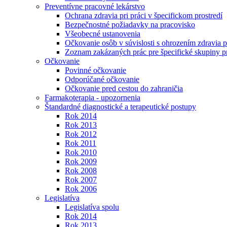
Preventívne pracovné lekárstvo
Ochrana zdravia pri práci v špecifickom prostredí
Bezpečnostné požiadavky na pracovisko
Všeobecné ustanovenia
Očkovanie osôb v súvislosti s ohrozením zdravia pr
Zoznam zakázaných prác pre špecifické skupiny 
Očkovanie
Povinné očkovanie
Odporúčané očkovanie
Očkovanie pred cestou do zahraničia
Farmakoterapia - upozornenia
Štandardné diagnostické a terapeutické postupy
Rok 2014
Rok 2013
Rok 2012
Rok 2011
Rok 2010
Rok 2009
Rok 2008
Rok 2007
Rok 2006
Legislatíva
Legislatíva spolu
Rok 2014
Rok 2013