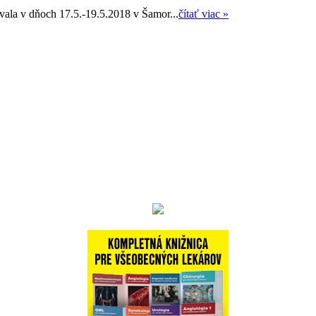
ala v dňoch 17.5.-19.5.2018 v Šamor...
čítať viac »