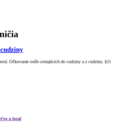
ničia
 cudziny
ení. Očkovanie osôb cestujúcich do cudziny a z cudziny. §11
eľov a hostí