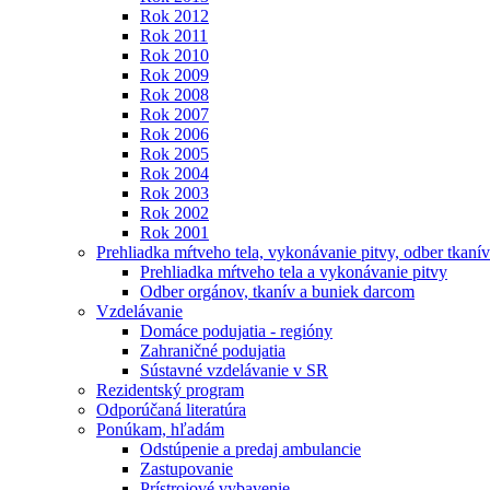
Rok 2012
Rok 2011
Rok 2010
Rok 2009
Rok 2008
Rok 2007
Rok 2006
Rok 2005
Rok 2004
Rok 2003
Rok 2002
Rok 2001
Prehliadka mŕtveho tela, vykonávanie pitvy, odber tkanív
Prehliadka mŕtveho tela a vykonávanie pitvy
Odber orgánov, tkanív a buniek darcom
Vzdelávanie
Domáce podujatia - regióny
Zahraničné podujatia
Sústavné vzdelávanie v SR
Rezidentský program
Odporúčaná literatúra
Ponúkam, hľadám
Odstúpenie a predaj ambulancie
Zastupovanie
Prístrojové vybavenie