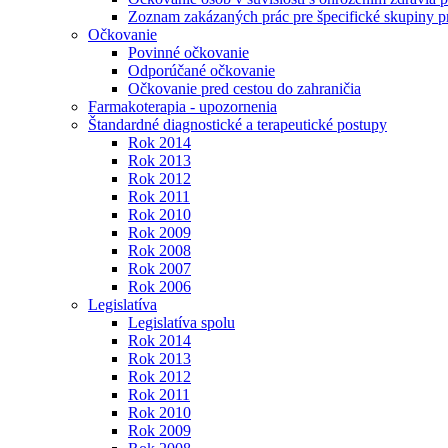
Zoznam zakázaných prác pre špecifické skupiny 
Očkovanie
Povinné očkovanie
Odporúčané očkovanie
Očkovanie pred cestou do zahraničia
Farmakoterapia - upozornenia
Štandardné diagnostické a terapeutické postupy
Rok 2014
Rok 2013
Rok 2012
Rok 2011
Rok 2010
Rok 2009
Rok 2008
Rok 2007
Rok 2006
Legislatíva
Legislatíva spolu
Rok 2014
Rok 2013
Rok 2012
Rok 2011
Rok 2010
Rok 2009