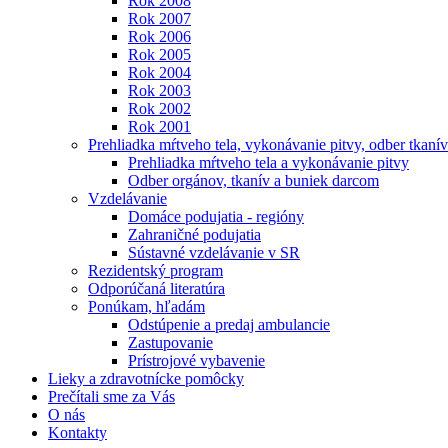
Rok 2008
Rok 2007
Rok 2006
Rok 2005
Rok 2004
Rok 2003
Rok 2002
Rok 2001
Prehliadka mŕtveho tela, vykonávanie pitvy, odber tkanív
Prehliadka mŕtveho tela a vykonávanie pitvy
Odber orgánov, tkanív a buniek darcom
Vzdelávanie
Domáce podujatia - regióny
Zahraničné podujatia
Sústavné vzdelávanie v SR
Rezidentský program
Odporúčaná literatúra
Ponúkam, hľadám
Odstúpenie a predaj ambulancie
Zastupovanie
Prístrojové vybavenie
Lieky a zdravotnícke pomôcky
Prečítali sme za Vás
O nás
Kontakty