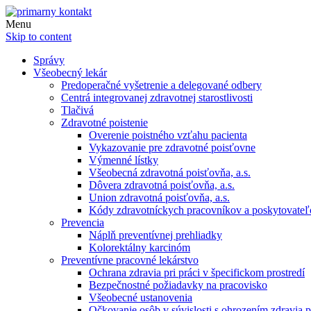
Menu
Skip to content
Správy
Všeobecný lekár
Predoperačné vyšetrenie a delegované odbery
Centrá integrovanej zdravotnej starostlivosti
Tlačivá
Zdravotné poistenie
Overenie poistného vzťahu pacienta
Vykazovanie pre zdravotné poisťovne
Výmenné lístky
Všeobecná zdravotná poisťovňa, a.s.
Dôvera zdravotná poisťovňa, a.s.
Union zdravotná poisťovňa, a.s.
Kódy zdravotníckych pracovníkov a poskytovate
Prevencia
Náplň preventívnej prehliadky
Kolorektálny karcinóm
Preventívne pracovné lekárstvo
Ochrana zdravia pri práci v špecifickom prostredí
Bezpečnostné požiadavky na pracovisko
Všeobecné ustanovenia
Očkovanie osôb v súvislosti s ohrozením zdravia pr