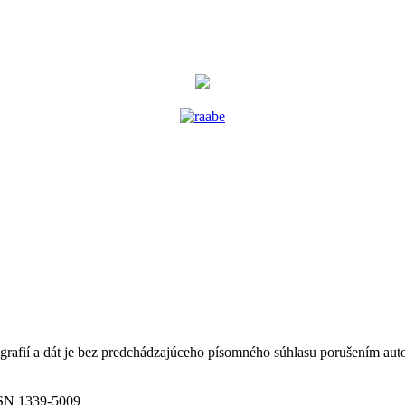
tografií a dát je bez predchádzajúceho písomného súhlasu porušením au
ISSN 1339-5009