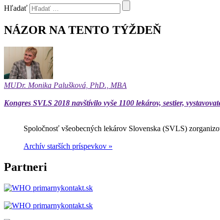
Hľadať
NÁZOR NA TENTO TÝŽDEŇ
MUDr. Monika Palušková, PhD., MBA
Kongres SVLS 2018 navštívilo vyše 1100 lekárov, sestier, vystavovat
Spoločnosť všeobecných lekárov Slovenska (SVLS) zorganizov
Archív starších príspevkov »
Partneri