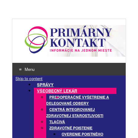
Menu
Skip to content
SPRÁVY
VŠEOBECNÝ LEKÁR
PREDOPERAČNÉ VYŠETRENIE A
DELEGOVANÉ ODBERY
CENTRÁ INTEGROVANEJ
ZDRAVOTNEJ STAROSTLIVOSTI
TLAČIVÁ
ZDRAVOTNÉ POISTENIE
OVERENIE POISTNÉHO