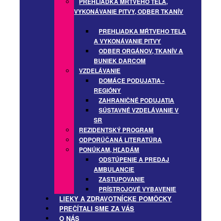
PREHLIADKA MŔTVEHO TELA,
VYKONÁVANIE PITVY, ODBER TKANÍV
PREHLIADKA MŔTVEHO TELA
A VYKONÁVANIE PITVY
ODBER ORGÁNOV, TKANÍV A
BUNIEK DARCOM
VZDELÁVANIE
DOMÁCE PODUJATIA -
REGIÓNY
ZAHRANIČNÉ PODUJATIA
SÚSTAVNÉ VZDELÁVANIE V
SR
REZIDENTSKÝ PROGRAM
ODPORÚČANÁ LITERATÚRA
PONÚKAM, HĽADÁM
ODSTÚPENIE A PREDAJ
AMBULANCIE
ZASTUPOVANIE
PRÍSTROJOVÉ VYBAVENIE
LIEKY A ZDRAVOTNÍCKE POMÔCKY
PREČÍTALI SME ZA VÁS
O NÁS