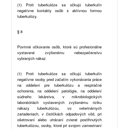
(1) Proti tuberkulóze sa očkujú tuberkulín
negatívne kontakty osôb s aktívnou formou
tuberkulózy.
§ 8
Povinné očkovanie osôb, ktoré sú profesionálne
vystavené zvýšenému nebezpečenstvu
vybraných nákaz
(1) Proti tuberkulóze sa očkujú tuberkulín
negatívne osoby pred začatím vykonávania práce
na oddelení pre tuberkulózu a respiračné
ochorenia, na oddelení patológie, na oddelení
súdneho lekárstva, v mikrobiologických
laboratóriách vystavených zvýšenému riziku
nákazy tuberkulózou, vo veterinárnych
zariadeniach, v čističkách odpadových vôd, pri
ošetrovaní alebo utrácaní zvierat postihnutých
tuberkulózou, osoby, ktoré pri svojom zamestnaní