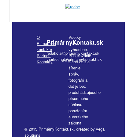
O
Všetky
PrimárnyKontakt.sk
Primárnom
práva
kontakte
vyhradené.
redakcia@primarnykontakt.sk
Partneri
Publikovanie
marketing@primarnykontakt.sk
Kontakty
alebo ďalšie
šírenie
správ,
fotografií a
dát je bez
predchádzajúceho
písomného
súhlasu
porušením
autorského
zákona.
© 2013 PrimárnyKontakt.sk, created by
vega
solutions