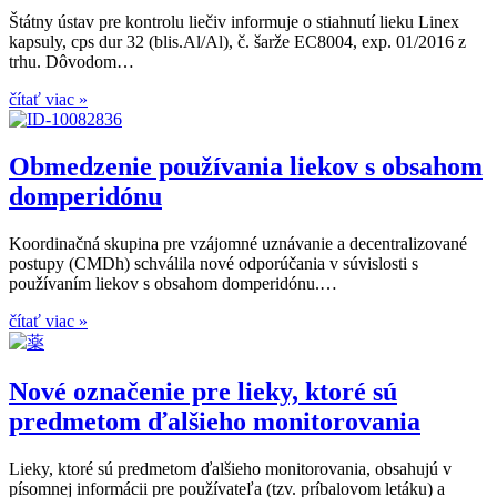
Štátny ústav pre kontrolu liečiv informuje o stiahnutí lieku Linex
kapsuly, cps dur 32 (blis.Al/Al), č. šarže EC8004, exp. 01/2016 z
trhu. Dôvodom…
čítať viac »
Obmedzenie používania liekov s obsahom
domperidónu
Koordinačná skupina pre vzájomné uznávanie a decentralizované
postupy (CMDh) schválila nové odporúčania v súvislosti s
používaním liekov s obsahom domperidónu.…
čítať viac »
Nové označenie pre lieky, ktoré sú
predmetom ďalšieho monitorovania
Lieky, ktoré sú predmetom ďalšieho monitorovania, obsahujú v
písomnej informácii pre používateľa (tzv. príbalovom letáku) a