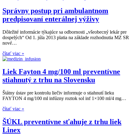
Správny postup pri ambulantnom
predpisovaní enterálnej výživy
Dôležité informácie týkajúce sa odbornosti „všeobecný lekár pre
dospelých“ Od 1. júla 2013 platia na základe rozhodnutia MZ SR
nové…
čítať viac »
Liek Fayton 4 mg/100 ml preventívne
stiahnutý z trhu na Slovensku
Štátny ústav pre kontrolu liečiv informuje o stiahnutí lieku
FAYTON 4 mg/100 ml infúzny roztok sol inf 1×100 ml/4 mg…
čítať viac »
ŠÚKL preventívne sťahuje z trhu liek
Linex