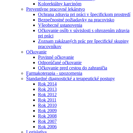
Kolorektálny karcinóm
Preventívne pracovné lekárstvo
Ochrana zdravia pri práci v špecifickom prostredí
Bezpečnostné požiadavky na pracovisko
Všeobecné ustanovenia
Očkovanie osôb v súvislosti s ohrozením zdravia
pri práci
Zoznam zakázaných prác pre špecifické skupiny
pracovníkov
Očkovanie
Povinné očkovanie
Odporúčané očkovanie
Očkovanie pred cestou do zahraničia
Farmakoterapia - upozornenia
Štandardné diagnostické a terapeutické postupy
Rok 2014
Rok 2013
Rok 2012
Rok 2011
Rok 2010
Rok 2009
Rok 2008
Rok 2007
Rok 2006
Legislatíva