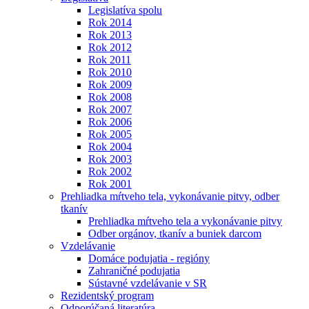
Legislatíva spolu
Rok 2014
Rok 2013
Rok 2012
Rok 2011
Rok 2010
Rok 2009
Rok 2008
Rok 2007
Rok 2006
Rok 2005
Rok 2004
Rok 2003
Rok 2002
Rok 2001
Prehliadka mŕtveho tela, vykonávanie pitvy, odber
tkanív
Prehliadka mŕtveho tela a vykonávanie pitvy
Odber orgánov, tkanív a buniek darcom
Vzdelávanie
Domáce podujatia - regióny
Zahraničné podujatia
Sústavné vzdelávanie v SR
Rezidentský program
Odporúčaná literatúra