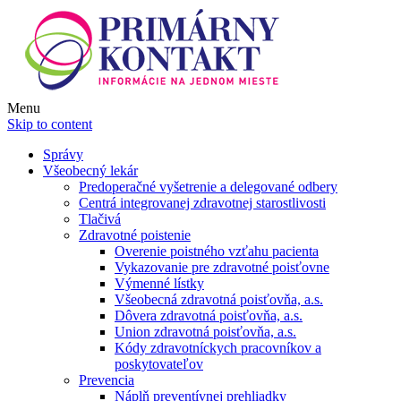
Menu
Skip to content
Správy
Všeobecný lekár
Predoperačné vyšetrenie a delegované odbery
Centrá integrovanej zdravotnej starostlivosti
Tlačivá
Zdravotné poistenie
Overenie poistného vzťahu pacienta
Vykazovanie pre zdravotné poisťovne
Výmenné lístky
Všeobecná zdravotná poisťovňa, a.s.
Dôvera zdravotná poisťovňa, a.s.
Union zdravotná poisťovňa, a.s.
Kódy zdravotníckych pracovníkov a
poskytovateľov
Prevencia
Náplň preventívnej prehliadky