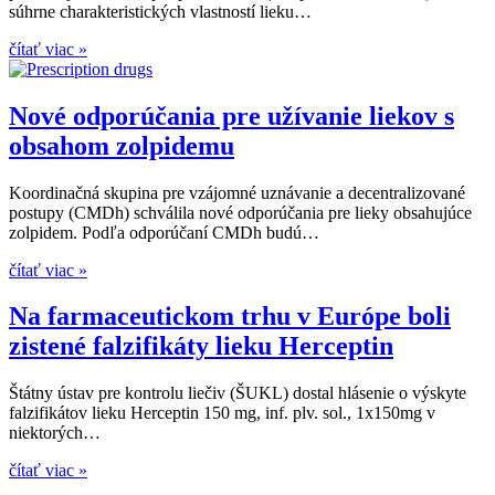
súhrne charakteristických vlastností lieku…
čítať viac »
Nové odporúčania pre užívanie liekov s
obsahom zolpidemu
Koordinačná skupina pre vzájomné uznávanie a decentralizované
postupy (CMDh) schválila nové odporúčania pre lieky obsahujúce
zolpidem. Podľa odporúčaní CMDh budú…
čítať viac »
Na farmaceutickom trhu v Európe boli
zistené falzifikáty lieku Herceptin
Štátny ústav pre kontrolu liečiv (ŠUKL) dostal hlásenie o výskyte
falzifikátov lieku Herceptin 150 mg, inf. plv. sol., 1x150mg v
niektorých…
čítať viac »