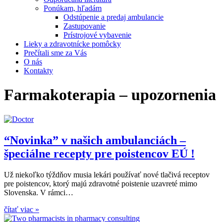
Ponúkam, hľadám
Odstúpenie a predaj ambulancie
Zastupovanie
Prístrojové vybavenie
Lieky a zdravotnícke pomôcky
Prečítali sme za Vás
O nás
Kontakty
Farmakoterapia – upozornenia
“Novinka” v našich ambulanciách –
špeciálne recepty pre poistencov EÚ !
Už niekoľko týždňov musia lekári používať nové tlačivá receptov
pre poistencov, ktorý majú zdravotné poistenie uzavreté mimo
Slovenska. V rámci…
čítať viac »