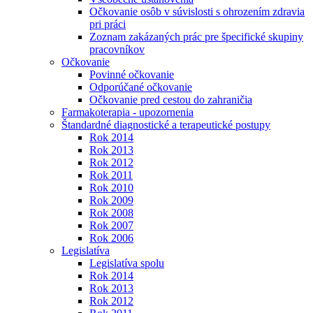
Očkovanie osôb v súvislosti s ohrozením zdravia
pri práci
Zoznam zakázaných prác pre špecifické skupiny
pracovníkov
Očkovanie
Povinné očkovanie
Odporúčané očkovanie
Očkovanie pred cestou do zahraničia
Farmakoterapia - upozornenia
Štandardné diagnostické a terapeutické postupy
Rok 2014
Rok 2013
Rok 2012
Rok 2011
Rok 2010
Rok 2009
Rok 2008
Rok 2007
Rok 2006
Legislatíva
Legislatíva spolu
Rok 2014
Rok 2013
Rok 2012