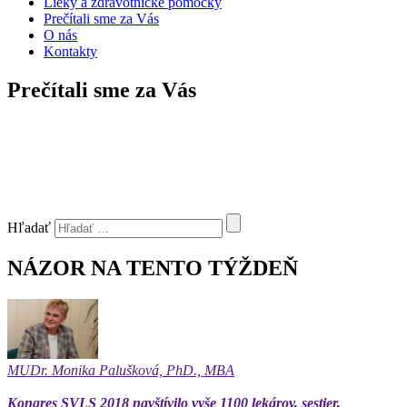
Lieky a zdravotnícke pomôcky
Prečítali sme za Vás
O nás
Kontakty
Prečítali sme za Vás
Hľadať
NÁZOR NA TENTO TÝŽDEŇ
MUDr. Monika Palušková, PhD., MBA
Kongres SVLS 2018 navštívilo vyše 1100 lekárov, sestier,