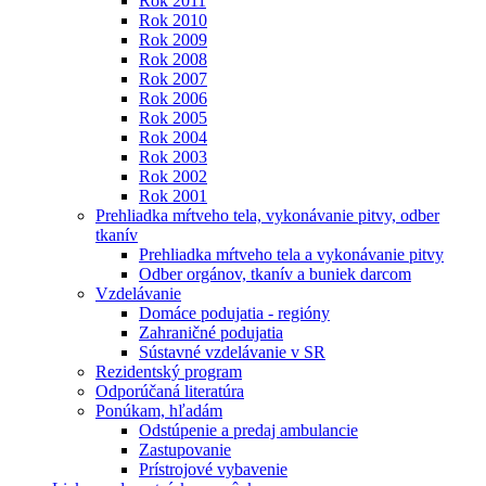
Rok 2011
Rok 2010
Rok 2009
Rok 2008
Rok 2007
Rok 2006
Rok 2005
Rok 2004
Rok 2003
Rok 2002
Rok 2001
Prehliadka mŕtveho tela, vykonávanie pitvy, odber
tkanív
Prehliadka mŕtveho tela a vykonávanie pitvy
Odber orgánov, tkanív a buniek darcom
Vzdelávanie
Domáce podujatia - regióny
Zahraničné podujatia
Sústavné vzdelávanie v SR
Rezidentský program
Odporúčaná literatúra
Ponúkam, hľadám
Odstúpenie a predaj ambulancie
Zastupovanie
Prístrojové vybavenie