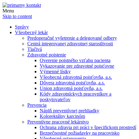
Menu
Skip to content
Správy
Všeobecný lekár
Predoperačné vyšetrenie a delegované odbery
Centrá integrovanej zdravotnej starostlivosti
Tlačivá
Zdravotné poistenie
Overenie poistného vzťahu pacienta
Vykazovanie pre zdravotné poisťovne
Výmenné lístky
Všeobecná zdravotná poisťovňa, a.s.
Dôvera zdravotná poisťovňa, a.s.
Union zdravotná poisťovňa, a.s.
Kódy zdravotníckych pracovníkov a
poskytovateľov
Prevencia
Náplň preventívnej prehliadky
Kolorektálny karcinóm
Preventívne pracovné lekárstvo
Ochrana zdravia pri práci v špecifickom prostredí
Bezpečnostné požiadavky na pracovisko
Všeobecné ustanovenia