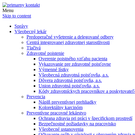
Menu
Skip to content
Správy
Všeobecný lekár
Predoperačné vyšetrenie a delegované odbery
Centrá integrovanej zdravotnej starostlivosti
Tlačivá
Zdravotné poistenie
Overenie poistného vzťahu pacienta
Vykazovanie pre zdravotné poisťovne
Výmenné lístky
Všeobecná zdravotná poisťovňa, a.s.
Dôvera zdravotná poisťovňa, a.s.
Union zdravotná poisťovňa, a.s.
Kódy zdravotníckych pracovníkov a poskytovate
Prevencia
Náplň preventívnej prehliadky
Kolorektálny karcinóm
Preventívne pracovné lekárstvo
Ochrana zdravia pri práci v špecifickom prostredí
Bezpečnostné požiadavky na pracovisko
Všeobecné ustanovenia
Očkovanie osôb v súvislosti s ohrozením zdravia pr