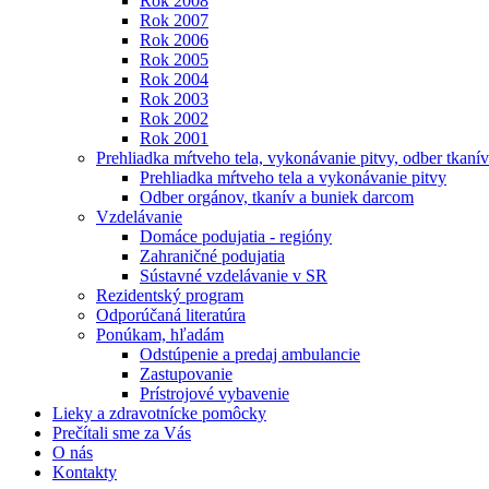
Rok 2008
Rok 2007
Rok 2006
Rok 2005
Rok 2004
Rok 2003
Rok 2002
Rok 2001
Prehliadka mŕtveho tela, vykonávanie pitvy, odber tkanív
Prehliadka mŕtveho tela a vykonávanie pitvy
Odber orgánov, tkanív a buniek darcom
Vzdelávanie
Domáce podujatia - regióny
Zahraničné podujatia
Sústavné vzdelávanie v SR
Rezidentský program
Odporúčaná literatúra
Ponúkam, hľadám
Odstúpenie a predaj ambulancie
Zastupovanie
Prístrojové vybavenie
Lieky a zdravotnícke pomôcky
Prečítali sme za Vás
O nás
Kontakty