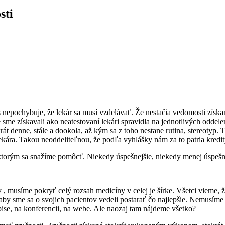
sti
s nepochybuje, že lekár sa musí vzdelávať. Že nestačia vedomosti získ
e sme získavali ako neatestovaní lekári spravidla na jednotlivých oddele
t denne, stále a dookola, až kým sa z toho nestane rutina, stereotyp.
kára. Takou neoddeliteľnou, že podľa vyhlášky nám za to patria kredit
torým sa snažíme pomôcť. Niekedy úspešnejšie, niekedy menej úspešn
, musíme pokryť celý rozsah medicíny v celej je šírke. Všetci vieme, 
aby sme sa o svojich pacientov vedeli postarať čo najlepšie. Nemusíme
pise, na konferencii, na webe. Ale naozaj tam nájdeme všetko?