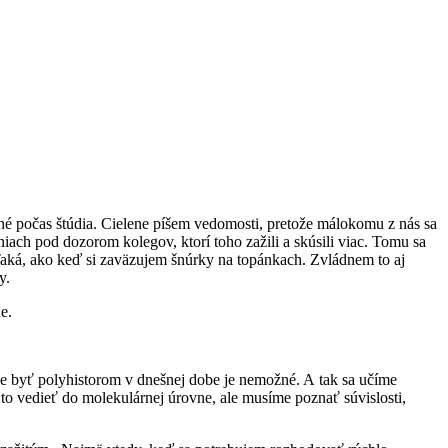
ané počas štúdia. Cielene píšem vedomosti, pretože málokomu z nás sa
niach pod dozorom kolegov, ktorí toho zažili a skúsili viac. Tomu sa
 Taká, ako keď si zaväzujem šnúrky na topánkach. Zvládnem to aj
y.
e.
že byť polyhistorom v dnešnej dobe je nemožné. A tak sa učíme
 to vedieť do molekulárnej úrovne, ale musíme poznať súvislosti,