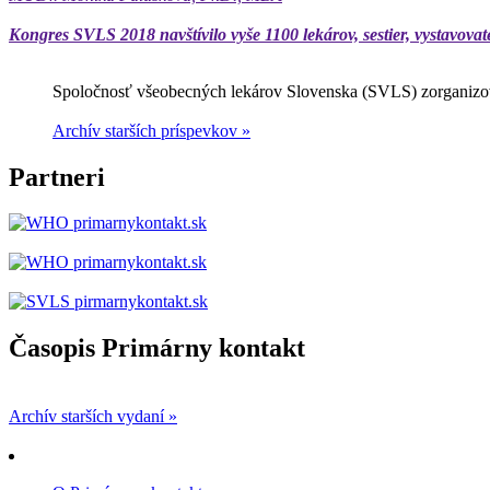
Kongres SVLS 2018 navštívilo vyše 1100 lekárov, sestier, vystavovat
Spoločnosť všeobecných lekárov Slovenska (SVLS) zorganizov
Archív starších príspevkov »
Partneri
Časopis Primárny kontakt
Archív starších vydaní »