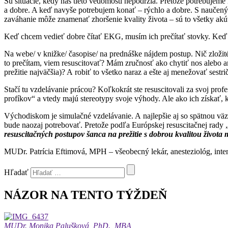
Sú situácie, kedy nás tieto vedomosti nepodržia. Pretože potrebuje
a dobre. A keď navyše potrebujem konať – rýchlo a dobre. S naučený
zaváhanie môže znamenať zhoršenie kvality života – sú to všetky akútn
Keď chcem vedieť dobre čítať EKG, musím ich prečítať stovky. Keď 
Na webe/ v knižke/ časopise/ na prednáške nájdem postup. Nič zložité
to prečítam, viem resuscitovať? Mám zručnosť ako chytiť nos alebo a
prežitie najväčšia)? A robiť to všetko naraz a ešte aj menežovať se
Stačí tu vzdelávanie prácou? Koľkokrát ste resuscitovali za svoj prof
profíkov“ a vtedy majú stereotypy svoje výhody. Ale ako ich získať, k
Východiskom je simulačné vzdelávanie. A najlepšie aj so spätnou väz
bude naozaj potrebovať. Pretože podľa Európskej resuscitačnej rady 
resuscitačných postupov šanca na prežitie s dobrou kvalitou život
MUDr. Patrícia Eftimová, MPH – všeobecný lekár, anesteziológ, intenz
Hľadať
NÁZOR NA TENTO TÝŽDEŇ
MUDr. Monika Palušková, PhD., MBA