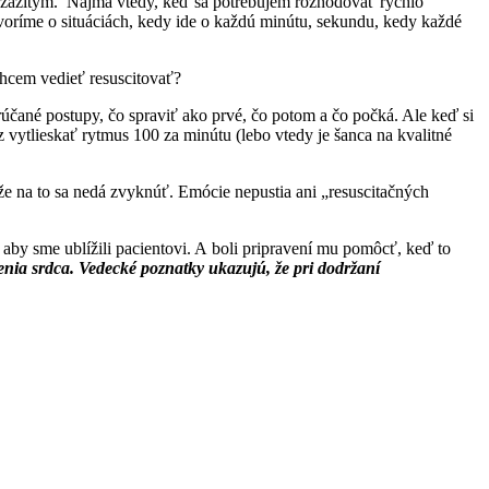
t zažitým. Najmä vtedy, keď sa potrebujem rozhodovať rýchlo
voríme o situáciách, kedy ide o každú minútu, sekundu, kedy každé
hcem vedieť resuscitovať?
rúčané postupy, čo spraviť ako prvé, čo potom a čo počká. Ale keď si
vytlieskať rytmus 100 za minútu (lebo vtedy je šanca na kvalitné
 že na to sa nedá zvyknúť. Emócie nepustia ani „resuscitačných
aby sme ublížili pacientovi. A boli pripravení mu pomôcť, keď to
nia srdca. Vedecké poznatky ukazujú, že pri dodržaní