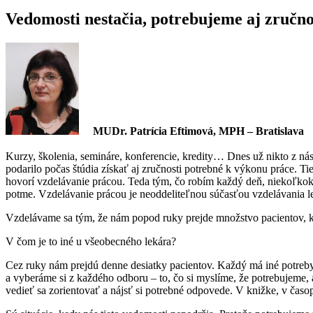
Vedomosti nestačia, potrebujeme aj zručno
MUDr. Patrícia Eftimová, MPH – Bratislava
Kurzy, školenia, semináre, konferencie, kredity… Dnes už nikto z ná
podarilo počas štúdia získať aj zručnosti potrebné k výkonu práce. Ti
hovorí vzdelávanie prácou. Teda tým, čo robím každý deň, niekoľkokrá
potme. Vzdelávanie prácou je neoddeliteľnou súčasťou vzdelávania le
Vzdelávame sa tým, že nám popod ruky prejde množstvo pacientov, k
V čom je to iné u všeobecného lekára?
Cez ruky nám prejdú denne desiatky pacientov. Každý má iné potreby 
a vyberáme si z každého odboru – to, čo si myslíme, že potrebujeme, 
vedieť sa zorientovať a nájsť si potrebné odpovede. V knižke, v časo