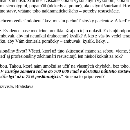
me mať zručnosti. Zručnosti získané stokrát vykonaným výkonom, stokrá
mi stereotypmi, popamäti (niekedy aj potme), ako s tými šnúrkami. Ho
e stavy, vrátane toho najdramatickejšieho – potreby resuscitácie.
chcem vedieť odoberať krv, musím pichnúť stovky pacientov. A keď c
. Evidence base medicine prenikla už aj do tejto oblasti. Existujú odpo
mbuvak, aby mi neunikal drahocenný kyslík? A kto z vás by vedel teraz 
stričku, aby Vám doniesla pomôcky – ambuvak, kyslík, lieky…
esionálny život? Všetci, ktorí už túto skúsenosť máme za sebou, vieme,
eď aj profesionálny záchranári resuscitujú len niekoľkokrát za rok?
bou. Takou, ktorá nám umožní sa učiť na vlastných chybách, bez toho, 
„
V Európe zomiera ročne do 700 000 ľudí v dôsledku náhleho zastave
a môže byť až u 75% postihnutých.“
Sme na to pripravení?
ivista, Bratislava