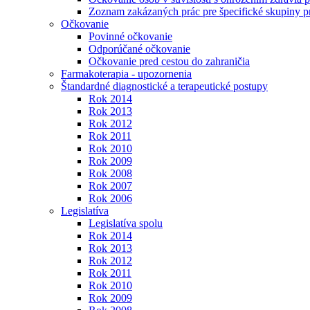
Zoznam zakázaných prác pre špecifické skupiny 
Očkovanie
Povinné očkovanie
Odporúčané očkovanie
Očkovanie pred cestou do zahraničia
Farmakoterapia - upozornenia
Štandardné diagnostické a terapeutické postupy
Rok 2014
Rok 2013
Rok 2012
Rok 2011
Rok 2010
Rok 2009
Rok 2008
Rok 2007
Rok 2006
Legislatíva
Legislatíva spolu
Rok 2014
Rok 2013
Rok 2012
Rok 2011
Rok 2010
Rok 2009