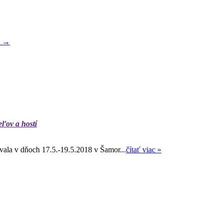
m
→
eľov a hostí
ala v dňoch 17.5.-19.5.2018 v Šamor...
čítať viac »