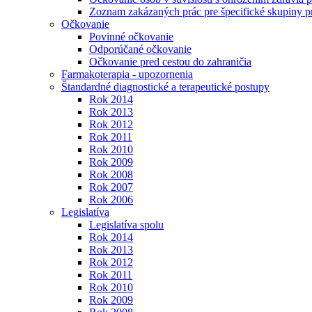
Zoznam zakázaných prác pre špecifické skupiny 
Očkovanie
Povinné očkovanie
Odporúčané očkovanie
Očkovanie pred cestou do zahraničia
Farmakoterapia - upozornenia
Štandardné diagnostické a terapeutické postupy
Rok 2014
Rok 2013
Rok 2012
Rok 2011
Rok 2010
Rok 2009
Rok 2008
Rok 2007
Rok 2006
Legislatíva
Legislatíva spolu
Rok 2014
Rok 2013
Rok 2012
Rok 2011
Rok 2010
Rok 2009