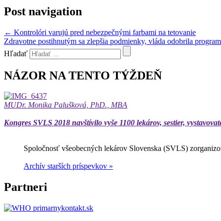
Post navigation
←
Kontrolóri varujú pred nebezpečnými farbami na tetovanie
Zdravotne postihnutým sa zlepšia podmienky, vláda odobrila progra
Hľadať
NÁZOR NA TENTO TÝŽDEŇ
MUDr. Monika Palušková, PhD., MBA
Kongres SVLS 2018 navštívilo vyše 1100 lekárov, sestier, vystavovat
Spoločnosť všeobecných lekárov Slovenska (SVLS) zorganizov
Archív starších príspevkov »
Partneri