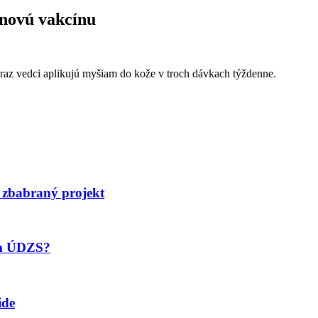
inovú vakcínu
raz vedci aplikujú myšiam do kože v troch dávkach týždenne.
 zbabraný projekt
om ÚDZS?
ide