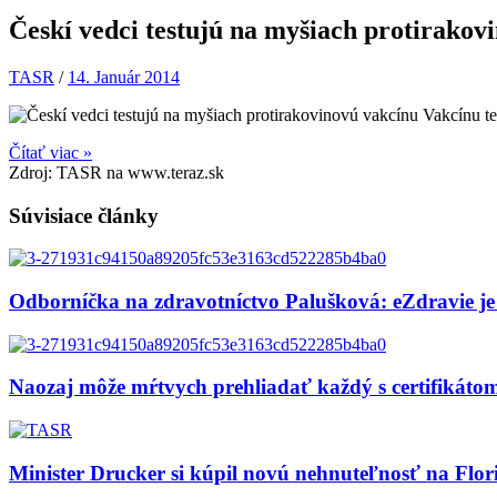
Českí vedci testujú na myšiach protirakov
TASR
/
14. Január 2014
Vakcínu te
Čítať viac »
Zdroj: TASR na www.teraz.sk
Súvisiace články
Odborníčka na zdravotníctvo Palušková: eZdravie je
Naozaj môže mŕtvych prehliadať každý s certifikát
Minister Drucker si kúpil novú nehnuteľnosť na Flor