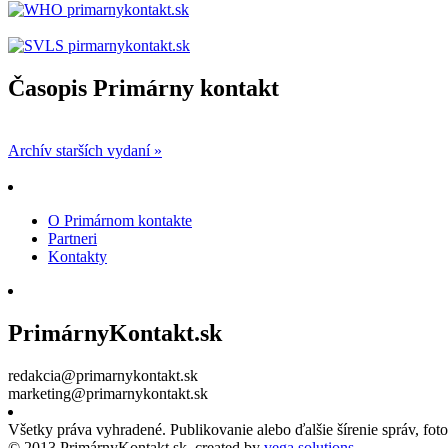
Časopis Primárny kontakt
Archív starších vydaní »
O Primárnom kontakte
Partneri
Kontakty
PrimárnyKontakt.sk
redakcia@primarnykontakt.sk
marketing@primarnykontakt.sk
Všetky práva vyhradené. Publikovanie alebo ďalšie šírenie správ, fo
© 2013 PrimárnyKontakt.sk, created by
vega solutions