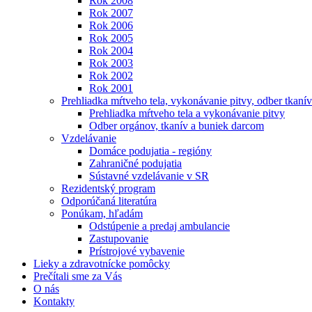
Rok 2008
Rok 2007
Rok 2006
Rok 2005
Rok 2004
Rok 2003
Rok 2002
Rok 2001
Prehliadka mŕtveho tela, vykonávanie pitvy, odber tkanív
Prehliadka mŕtveho tela a vykonávanie pitvy
Odber orgánov, tkanív a buniek darcom
Vzdelávanie
Domáce podujatia - regióny
Zahraničné podujatia
Sústavné vzdelávanie v SR
Rezidentský program
Odporúčaná literatúra
Ponúkam, hľadám
Odstúpenie a predaj ambulancie
Zastupovanie
Prístrojové vybavenie
Lieky a zdravotnícke pomôcky
Prečítali sme za Vás
O nás
Kontakty