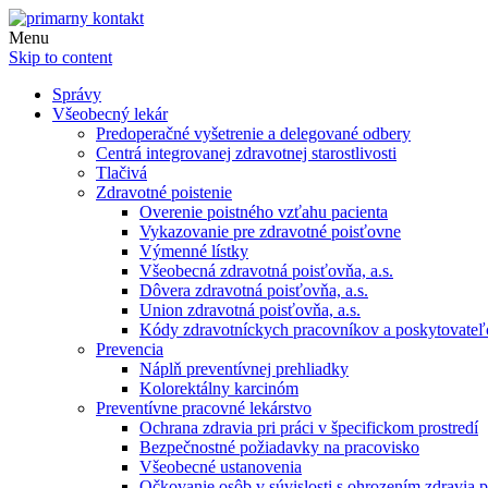
Menu
Skip to content
Správy
Všeobecný lekár
Predoperačné vyšetrenie a delegované odbery
Centrá integrovanej zdravotnej starostlivosti
Tlačivá
Zdravotné poistenie
Overenie poistného vzťahu pacienta
Vykazovanie pre zdravotné poisťovne
Výmenné lístky
Všeobecná zdravotná poisťovňa, a.s.
Dôvera zdravotná poisťovňa, a.s.
Union zdravotná poisťovňa, a.s.
Kódy zdravotníckych pracovníkov a poskytovate
Prevencia
Náplň preventívnej prehliadky
Kolorektálny karcinóm
Preventívne pracovné lekárstvo
Ochrana zdravia pri práci v špecifickom prostredí
Bezpečnostné požiadavky na pracovisko
Všeobecné ustanovenia
Očkovanie osôb v súvislosti s ohrozením zdravia pr