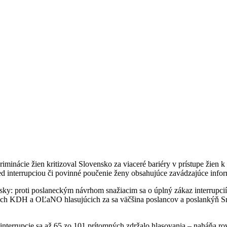
ácie žien kritizoval Slovensko za viaceré bariéry v prístupe žien k in
red interrupciou či povinné poučenie ženy obsahujúce zavádzajúce infor
ky: proti poslaneckým návrhom snažiacim sa o úplný zákaz interrupcií
och KDH a OĽaNO hlasujúcich za sa väčšina poslancov a poslankýň Sme
interrupcie sa až 65 zo 101 prítomných zdržalo hlasovania – naháňa ro