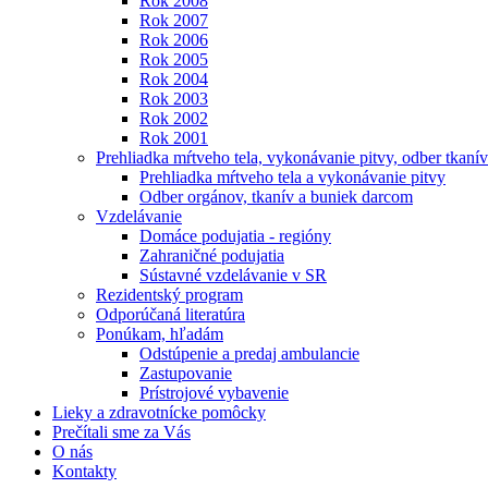
Rok 2008
Rok 2007
Rok 2006
Rok 2005
Rok 2004
Rok 2003
Rok 2002
Rok 2001
Prehliadka mŕtveho tela, vykonávanie pitvy, odber tkanív
Prehliadka mŕtveho tela a vykonávanie pitvy
Odber orgánov, tkanív a buniek darcom
Vzdelávanie
Domáce podujatia - regióny
Zahraničné podujatia
Sústavné vzdelávanie v SR
Rezidentský program
Odporúčaná literatúra
Ponúkam, hľadám
Odstúpenie a predaj ambulancie
Zastupovanie
Prístrojové vybavenie
Lieky a zdravotnícke pomôcky
Prečítali sme za Vás
O nás
Kontakty