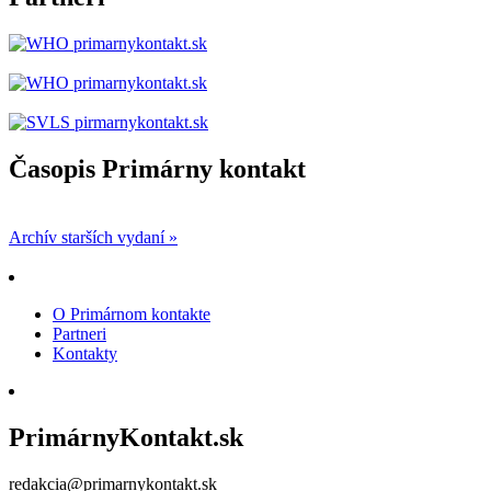
Časopis Primárny kontakt
Archív starších vydaní »
O Primárnom kontakte
Partneri
Kontakty
PrimárnyKontakt.sk
redakcia@primarnykontakt.sk