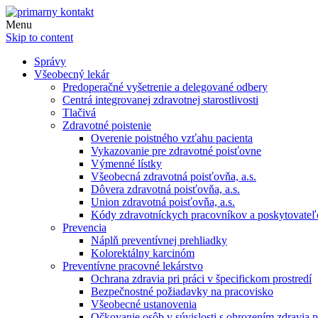
Menu
Skip to content
Správy
Všeobecný lekár
Predoperačné vyšetrenie a delegované odbery
Centrá integrovanej zdravotnej starostlivosti
Tlačivá
Zdravotné poistenie
Overenie poistného vzťahu pacienta
Vykazovanie pre zdravotné poisťovne
Výmenné lístky
Všeobecná zdravotná poisťovňa, a.s.
Dôvera zdravotná poisťovňa, a.s.
Union zdravotná poisťovňa, a.s.
Kódy zdravotníckych pracovníkov a poskytovate
Prevencia
Náplň preventívnej prehliadky
Kolorektálny karcinóm
Preventívne pracovné lekárstvo
Ochrana zdravia pri práci v špecifickom prostredí
Bezpečnostné požiadavky na pracovisko
Všeobecné ustanovenia
Očkovanie osôb v súvislosti s ohrozením zdravia pr