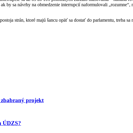
že ak by sa návrhy na obmedzenie interrupcií naformulovali „rozumne“,
stoja strán, ktoré majú šancu opäť sa dostať do parlamentu, treba sa m
 zbabraný projekt
om ÚDZS?