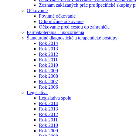
Zoznam zakázaných prác pre špecifické skupiny 
Očkovanie
Povinné očkovanie
Odporúčané očkovanie
Očkovanie pred cestou do zahraničia
Farmakoterapia - upozornenia
Štandardné diagnostické a terapeutické postupy
Rok 2014
Rok 2013
Rok 2012
Rok 2011
Rok 2010
Rok 2009
Rok 2008
Rok 2007
Rok 2006
Legislatíva
Legislatíva spolu
Rok 2014
Rok 2013
Rok 2012
Rok 2011
Rok 2010
Rok 2009