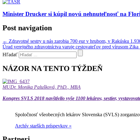
Minister Drucker si kúpil novú nehnuteľnosť na Flor
Post navigation
←
Zdravotné sestry u nás zarobia 700 eur v hrubom, v Rakúsku 1.93
Úrad verejného zdravotníctva varuje cestovateľov pred vírusom Zika
Hľadať
NÁZOR NA TENTO TÝŽDEŇ
MUDr. Monika Palušková, PhD., MBA
Kongres SVLS 2018 navštívilo vyše 1100 lekárov, sestier, vystavovat
Spoločnosť všeobecných lekárov Slovenska (SVLS) zorganizov
Archív starších príspevkov »
Partneri