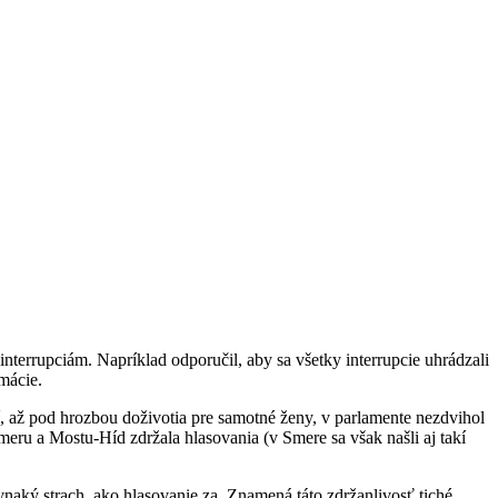
terrupciám. Napríklad odporučil, aby sa všetky interrupcie uhrádzali
mácie.
, až pod hrozbou doživotia pre samotné ženy, v parlamente nezdvihol
ru a Mostu-Híd zdržala hlasovania (v Smere sa však našli aj takí
vnaký strach, ako hlasovanie za. Znamená táto zdržanlivosť tiché