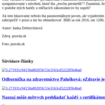
sympatizovanie s návrhmi, ktoré iba „trochu prestrelili“? Znamená, 
v podobe iných bariér, u mlčiacich zákonodarcov by uspeli?
Ak toto hlasovanie nebolo iba paranormálnym javom, ale vyjadrením po
zabezpečiť v praxi a nie ho obmedzovať. Blíži sa rok 2016, nie 1206.
Autor: Janka Debrecéniová
Zdroj. pravda.sk
Foto: pravda.sk
Súvisiace články
Odborníčka na zdravotníctvo Palušková: eZdravie je
Naozaj môže mŕtvych prehliadať každý s certifikát