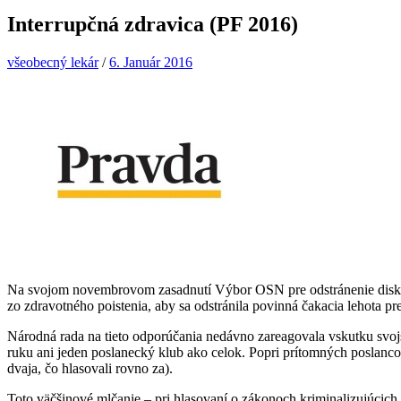
Interrupčná zdravica (PF 2016)
všeobecný lekár
/
6. Január 2016
Na svojom novembrovom zasadnutí Výbor OSN pre odstránenie diskrimin
zo zdravotného poistenia, aby sa odstránila povinná čakacia lehota p
Národná rada na tieto odporúčania nedávno zareagovala vskutku svojs
ruku ani jeden poslanecký klub ako celok. Popri prítomných poslanc
dvaja, čo hlasovali rovno za).
Toto väčšinové mlčanie – pri hlasovaní o zákonoch kriminalizujúcich 