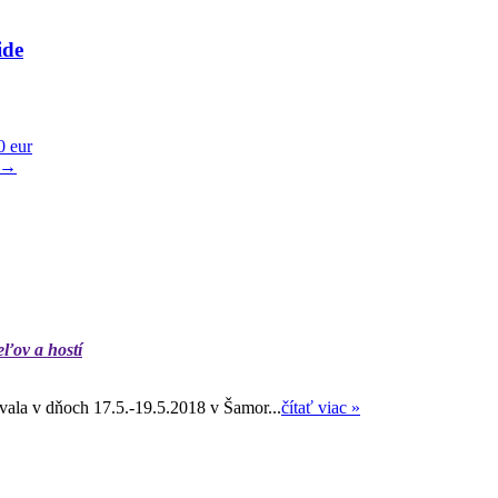
ide
0 eur
→
eľov a hostí
ala v dňoch 17.5.-19.5.2018 v Šamor...
čítať viac »