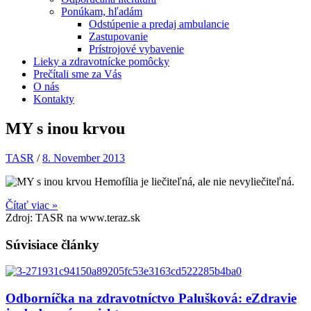
Ponúkam, hľadám
Odstúpenie a predaj ambulancie
Zastupovanie
Prístrojové vybavenie
Lieky a zdravotnícke pomôcky
Prečítali sme za Vás
O nás
Kontakty
MY s inou krvou
TASR
/
8. November 2013
Hemofília je liečiteľná, ale nie nevyliečiteľná.
Čítať viac »
Zdroj: TASR na www.teraz.sk
Súvisiace články
Odborníčka na zdravotníctvo Palušková: eZdravie