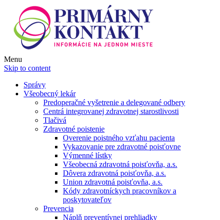
Menu
Skip to content
Správy
Všeobecný lekár
Predoperačné vyšetrenie a delegované odbery
Centrá integrovanej zdravotnej starostlivosti
Tlačivá
Zdravotné poistenie
Overenie poistného vzťahu pacienta
Vykazovanie pre zdravotné poisťovne
Výmenné lístky
Všeobecná zdravotná poisťovňa, a.s.
Dôvera zdravotná poisťovňa, a.s.
Union zdravotná poisťovňa, a.s.
Kódy zdravotníckych pracovníkov a
poskytovateľov
Prevencia
Náplň preventívnej prehliadky