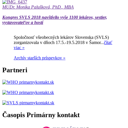
MUDr. Monika Palušková, PhD., MBA
Kongres SVLS 2018 navštívilo vyše 1100 lekárov, sestier,
vystavovateľov a hostí
Spoločnosť všeobecných lekárov Slovenska (SVLS)
zorganizovala v dňoch 17.5.-19.5.2018 v Šamor...
čítať
viac »
Archív starších príspevkov »
Partneri
Časopis Primárny kontakt