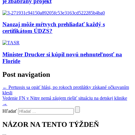
je zbabraný projekt
Naozaj môže mŕtvych prehliadať každý s
certifikátom ÚDZS?
Minister Drucker si kúpil novú nehnuteľnosť na
Floride
Post navigation
←
Pertussis sa opäť hlási, po rokoch protilátky získané očkovaním
klesli
Vedenie FN v Nitre nemá záujem riešiť situáciu na detskej klinike
→
Hľadať
NÁZOR NA TENTO TÝŽDEŇ