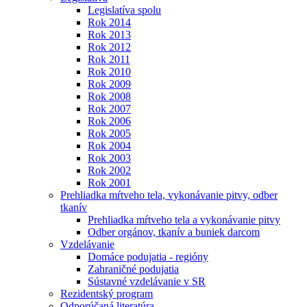
Legislatíva spolu
Rok 2014
Rok 2013
Rok 2012
Rok 2011
Rok 2010
Rok 2009
Rok 2008
Rok 2007
Rok 2006
Rok 2005
Rok 2004
Rok 2003
Rok 2002
Rok 2001
Prehliadka mŕtveho tela, vykonávanie pitvy, odber
tkanív
Prehliadka mŕtveho tela a vykonávanie pitvy
Odber orgánov, tkanív a buniek darcom
Vzdelávanie
Domáce podujatia - regióny
Zahraničné podujatia
Sústavné vzdelávanie v SR
Rezidentský program
Odporúčaná literatúra