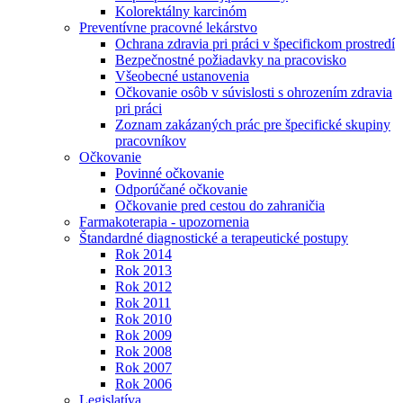
Kolorektálny karcinóm
Preventívne pracovné lekárstvo
Ochrana zdravia pri práci v špecifickom prostredí
Bezpečnostné požiadavky na pracovisko
Všeobecné ustanovenia
Očkovanie osôb v súvislosti s ohrozením zdravia
pri práci
Zoznam zakázaných prác pre špecifické skupiny
pracovníkov
Očkovanie
Povinné očkovanie
Odporúčané očkovanie
Očkovanie pred cestou do zahraničia
Farmakoterapia - upozornenia
Štandardné diagnostické a terapeutické postupy
Rok 2014
Rok 2013
Rok 2012
Rok 2011
Rok 2010
Rok 2009
Rok 2008
Rok 2007
Rok 2006
Legislatíva