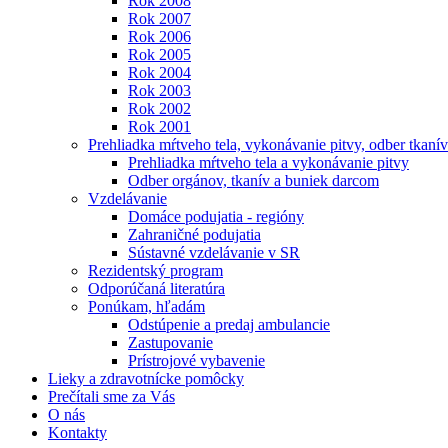
Rok 2008
Rok 2007
Rok 2006
Rok 2005
Rok 2004
Rok 2003
Rok 2002
Rok 2001
Prehliadka mŕtveho tela, vykonávanie pitvy, odber tkanív
Prehliadka mŕtveho tela a vykonávanie pitvy
Odber orgánov, tkanív a buniek darcom
Vzdelávanie
Domáce podujatia - regióny
Zahraničné podujatia
Sústavné vzdelávanie v SR
Rezidentský program
Odporúčaná literatúra
Ponúkam, hľadám
Odstúpenie a predaj ambulancie
Zastupovanie
Prístrojové vybavenie
Lieky a zdravotnícke pomôcky
Prečítali sme za Vás
O nás
Kontakty