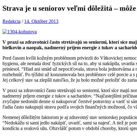
Strava je u seniorov veľmi dôležitá – môže 
Redakcia
/
14. Október 2013
V praxi sa zdravotníci často stretávajú so seniormi, ktorí síce
bielkovín a naopak, nadmerný príjem energie z tukov a sacharid
Pred časom kvôli kožným problémom priviezli do Vítkovickej nemocni
hygienu, ale nemala dosť fyzických síl na to, aby si nakúpila, uvarila
priniesol. “Hlad ani smäd už nepociťovala, strava bola jednotvárna a
rozbehnúť. Po týždni už konzumovala bez problémov celé porcie a s p
Jej celkový stav sa zlepšil natoľko, že ju bolo možné preložiť do zar
V praxi sa zdravotníci často stretávajú so seniormi, ktorí síce majú
nadmerný príjem energie z tukov a sacharidov. “Najčastejšími príčin
zvyčajne nedonúti denne si nakupovať čerstvé potraviny a variť si sá
ľudia často nakupujú stravu podľa svojich finančných možností, čo v
Nemenej dôležitým faktorom je aj zdravotný stav seniorskej populáci
“Nedokážu si sami jedlo nakúpiť, uvariť, sami sa najesť. A tiež je po
kondíciu a svalovú silu. Obzvlášť potom v období choroby, ktorú spre