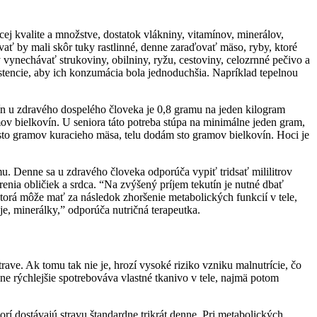
ej kvalite a množstve, dostatok vlákniny, vitamínov, minerálov,
ať by mali skôr tuky rastlinné, denne zaraďovať mäso, ryby, ktoré
y vynechávať strukoviny, obilniny, ryžu, cestoviny, celozrnné pečivo a
stencie, aby ich konzumácia bola jednoduchšia. Napríklad tepelnou
ín u zdravého dospelého človeka je 0,8 gramu na jeden kilogram
v bielkovín. U seniora táto potreba stúpa na minimálne jeden gram,
 sto gramov kuracieho mäsa, telu dodám sto gramov bielkovín. Hoci je
u. Denne sa u zdravého človeka odporúča vypiť tridsať mililitrov
enia obličiek a srdca. “Na zvýšený príjem tekutín je nutné dbať
ktorá môže mať za následok zhoršenie metabolických funkcií v tele,
e, minerálky,” odporúča nutričná terapeutka.
rave. Ak tomu tak nie je, hrozí vysoké riziko vzniku malnutrície, čo
ne rýchlejšie spotrebováva vlastné tkanivo v tele, najmä potom
rí dostávajú stravu štandardne trikrát denne. Pri metabolických