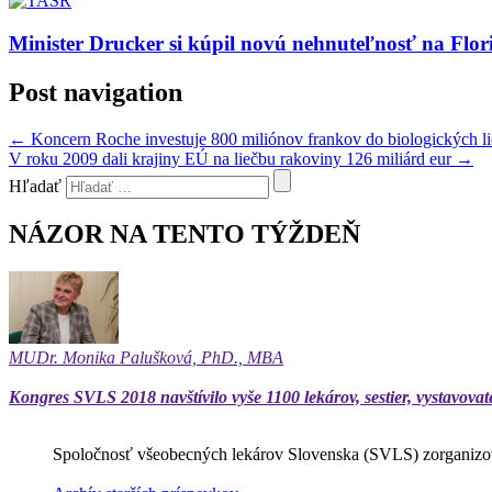
Minister Drucker si kúpil novú nehnuteľnosť na Flor
Post navigation
←
Koncern Roche investuje 800 miliónov frankov do biologických l
V roku 2009 dali krajiny EÚ na liečbu rakoviny 126 miliárd eur
→
Hľadať
NÁZOR NA TENTO TÝŽDEŇ
MUDr. Monika Palušková, PhD., MBA
Kongres SVLS 2018 navštívilo vyše 1100 lekárov, sestier, vystavovat
Spoločnosť všeobecných lekárov Slovenska (SVLS) zorganizov