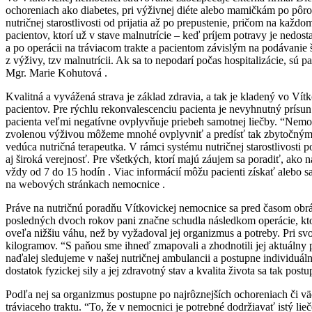
ochoreniach ako diabetes, pri výživnej diéte alebo mamičkám po pôr
nutričnej ​starostlivosti od prijatia až po prepustenie, pričom na ka
pacientov, ktorí už v stave malnutrície – keď príjem potravy je ned
a po operácii na tráviacom trakte a pacientom závislým na podávanie 
z výživy, tzv malnutrícii. Ak sa to nepodarí počas hospitalizácie, sú p
Mgr. Marie Kohutová .
Kvalitná a vyvážená strava je základ zdravia, a tak je kladený vo V
pacientov. Pre rýchlu rekonvalescenciu pacienta je nevyhnutný prísun
pacienta veľmi negatívne ovplyvňuje priebeh samotnej liečby. “Nemožno
zvolenou výživou môžeme mnohé ovplyvniť a predísť tak zbytočným k
vedúca nutričná terapeutka. V rámci systému nutričnej starostlivost
aj široká verejnosť. Pre všetkých, ktorí majú záujem sa poradiť, ako 
vždy od 7 do 15 hodín . Viac informácií môžu pacienti získať alebo 
na webových stránkach nemocnice .
Práve na nutričnú ​​poradňu Vítkovickej nemocnice sa pred časom obr
posledných dvoch rokov pani značne schudla následkom operácie, ktor
oveľa nižšiu váhu, než by vyžadoval jej organizmus a potreby. Pri sv
kilogramov. “S paňou sme ihneď zmapovali a zhodnotili jej aktuálny 
naďalej sledujeme v našej nutričnej ambulancii a postupne individuá
dostatok fyzickej sily a jej zdravotný stav a kvalita života sa tak post
Podľa nej sa organizmus postupne po najrôznejších ochoreniach či väč
tráviaceho traktu. “To, že v nemocnici je potrebné dodržiavať istý li