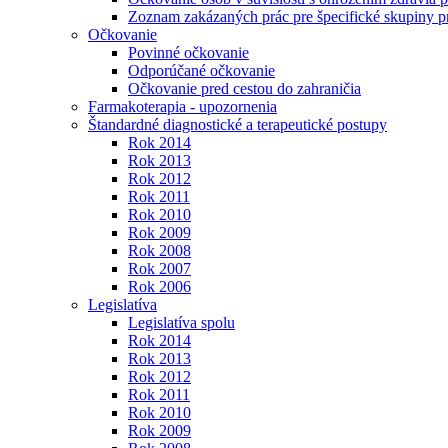
Zoznam zakázaných prác pre špecifické skupiny 
Očkovanie
Povinné očkovanie
Odporúčané očkovanie
Očkovanie pred cestou do zahraničia
Farmakoterapia - upozornenia
Štandardné diagnostické a terapeutické postupy
Rok 2014
Rok 2013
Rok 2012
Rok 2011
Rok 2010
Rok 2009
Rok 2008
Rok 2007
Rok 2006
Legislatíva
Legislatíva spolu
Rok 2014
Rok 2013
Rok 2012
Rok 2011
Rok 2010
Rok 2009