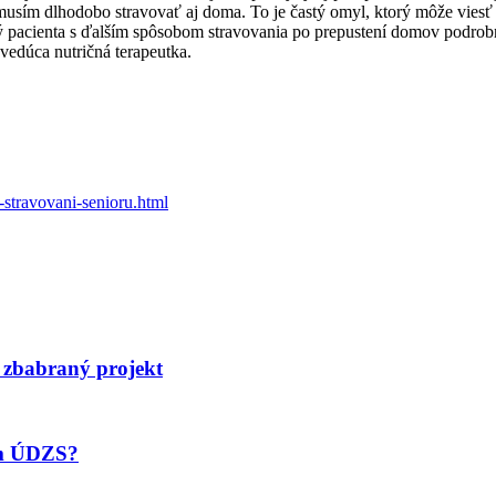
musím dlhodobo stravovať aj doma. To je častý omyl, ktorý môže viesť k 
rý pacienta s ďalším spôsobom stravovania po prepustení domov podrob
 vedúca nutričná terapeutka.
stravovani-senioru.html
 zbabraný projekt
om ÚDZS?