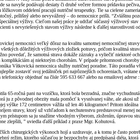
ode sa navyše podávajú desiaty či druhé večere formou prídavku pečiv
ždom lôžkovom oddelení pracujú nutričné ​​terapeutky. Tie sa cielene za
ostatočný, prílišný alebo nevyvážený – do nemocnice prišli. “Zvláštnu
špeciálnej výživy. Cieľom našej práce je udržať súčasný výživový stav 
acienti s nevyriešených stavom výživy následne k ďalšej starostlivosti o
ítkovickej nemocnici veľký dôraz na kvalitu samotnej nemocničnej stra
 všetkých dôležitých výživových zložiek potravy, pričom kvalitná stra
 povedať, že samotná strava dokáže zázraky a vyliečiť niektoré ochoren
omplikáciám aj niektorým chorobám. V prípade prítomnosti choroby j
i ponúka Vítkovická nemocnica služby nutričnej poradne. Táto poradňa 
najlepšie zostaviť svoj jedálniček pri najrôznejších ochoreniach, vrát
sa telefonicky objednať na čísle 595 633 667 alebo na emailovej adres
átila 65-ročná pani na vozíčku, ktorá bola bezradná, značne vychudnut
á ju z pôvodnej obezity mala pomôcť k vysnívanej váhe, ale akosi už pa
ojej výške 172 centimetrov vážila už len 46 kilogramov! Pritom ideálna
príjem stravy, ktorý už vzhľadom k nechutenstvu predstavoval menej než
lnym prístupom sa ju snažíme vhodným výberom, zložením, úpravou strav
upne zlepšili, ” uviedla ďalší príklad z praxe Mgr. Kohutová.
ších chirurgických výkonoch hojí a uzdravuje, a k tomu je často potreb
ečebný režim, ktorého súčasťou je bezpochyby aj predpísaná diéta, ktor