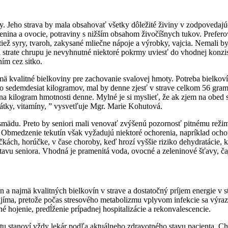
vy. Jeho strava by mala obsahovať všetky dôležité živiny v zodpovedajúc
enina a ovocie, potraviny s nižším obsahom živočíšnych tukov. Preferov
tiež syry, tvaroh, zakysané mliečne nápoje a výrobky, vajcia. Nemali b
i strate chrupu je nevyhnutné niektoré pokrmy uviesť do vhodnej konzi
ím cez sitko.
mä kvalitné bielkoviny pre zachovanie svalovej hmoty. Potreba bielkov
 sedemdesiat kilogramov, mal by denne zjesť v strave celkom 56 gramo
 na kilogram hmotnosti denne. Mylné je si myslieť, že ak zjem na obed
látky, vitamíny, ” vysvetľuje Mgr. Marie Kohutová.
u smädu. Preto by seniori mali venovať zvýšenú pozornosť pitnému režim
e. Obmedzenie tekutín však vyžadujú niektoré ochorenia, napríklad ochor
čkách, horúčke, v čase choroby, keď hrozí vyššie riziko dehydratácie, 
avu seniora. Vhodná je pramenitá voda, ovocné a zeleninové šťavy, čaj
a najmä kvalitných bielkovín v strave a dostatočný príjem energie v st
ijíma, pretože počas stresového metabolizmu vplyvom infekcie sa výraz
 hojenie, predĺženie prípadnej hospitalizácie a rekonvalescencie.
u stanoví vždy lekár podľa aktuálneho zdravotného stavu pacienta. Cho