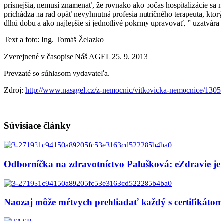
prísnejšia, nemusí znamenať, že rovnako ako počas hospitalizácie sa 
prichádza na rad opäť nevyhnutná profesia nutričného terapeuta, kto
dlhú dobu a ako najlepšie si jednotlivé pokrmy upravovať, ” uzatvára
Text a foto: Ing. Tomáš Želazko
Zverejnené v časopise Náš AGEL 25. 9. 2013
Prevzaté so súhlasom vydavateľa.
Zdroj:
http://www.nasagel.cz/z-nemocnic/vitkovicka-nemocnice/1305-
Súvisiace články
Odborníčka na zdravotníctvo Palušková: eZdravie je
Naozaj môže mŕtvych prehliadať každý s certifikát