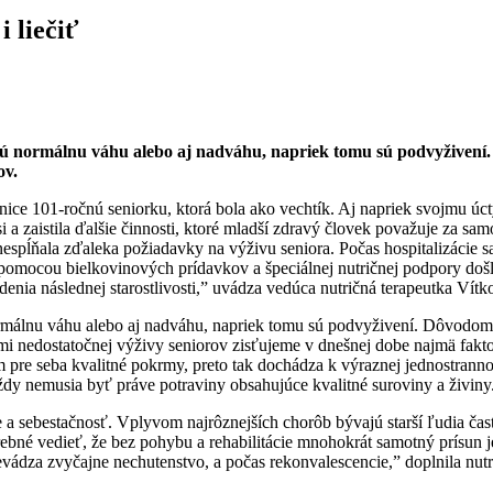
i liečiť
 majú normálnu váhu alebo aj nadváhu, napriek tomu sú podvyživen
ov.
ce 101-ročnú seniorku, ktorá bola ako vechtík. Aj napriek svojmu ​​úc
 si a zaistila ďalšie činnosti, ktoré mladší zdravý človek považuje za sa
 nespĺňala zďaleka požiadavky na výživu seniora. Počas hospitalizácie
omocou bielkovinových prídavkov a špeciálnej nutričnej ​podpory došlo 
iadenia následnej starostlivosti,” uvádza vedúca nutričná terapeutka V
 normálnu váhu alebo aj nadváhu, napriek tomu sú podvyživení. Dôvodom
ami nedostatočnej výživy seniorov zisťujeme v dnešnej dobe najmä fak
m pre seba kvalitné pokrmy, preto tak dochádza k výraznej jednostranno
ždy nemusia byť práve potraviny obsahujúce kvalitné suroviny a živiny
e a sebestačnosť. Vplyvom najrôznejších chorôb bývajú starší ľudia čas
trebné vedieť, že bez pohybu a rehabilitácie mnohokrát samotný prísun je
vádza zvyčajne nechutenstvo, a počas rekonvalescencie,” doplnila nutr