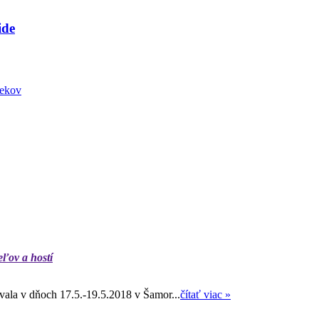
ide
iekov
eľov a hostí
ala v dňoch 17.5.-19.5.2018 v Šamor...
čítať viac »