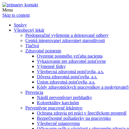
Menu
Skip to content
Správy
Všeobecný lekár
Predoperačné vyšetrenie a delegované odbery
Centrá integrovanej zdravotnej starostlivosti
Tlačivá
Zdravotné poistenie
Overenie poistného vzťahu pacienta
Vykazovanie pre zdravotné poisťovne
Výmenné lístky
Všeobecná zdravotná poisťovňa, a.s.
Dôvera zdravotná poisťovňa, a.s.
Union zdravotná poisťovňa, a.s.
Kódy zdravotníckych pracovníkov a poskytovate
Prevencia
Náplň preventívnej prehliadky
Kolorektálny karcinóm
Preventívne pracovné lekárstvo
Ochrana zdravia pri práci v špecifickom prostredí
Bezpečnostné požiadavky na pracovisko
Všeobecné ustanovenia
Očkovanie osôb v súvislosti s ohrozením zdravia pr