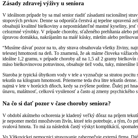
Zásady zdravej výživy u seniora
V ideálnom prípade by sa mal senior riadiť zásadami racionálnej stra
stopových prvkov. Denne sa odporúča čerstvá aj tepelne upravená zel
obsahujú kvalitné bielkoviny a nepostrádateľné mastné kyseliny, jesť 
celozrnné výrobky. V prípade choroby, sťaženého prehĺtania alebo pr
úpravou domäkka, nakrájaním na malé kúsky, mletím alebo prelisovan
“Musíme dávať pozor na to, aby strava obsahovala všetky živiny, naj
telesnej hmotnosti na deň. To znamená, že ak máme človeka vážiaceho
ideálne 1,2 gramu, v prípade choroby až na 1,5 až 2 gramy bielkovín
mäso bielkovinovou potravinou, obsahuje tiež vodu, tuky, minerálne 
Staroba je typická úbytkom vody v tele a vyznačuje sa stratou pocit
tekutín na kilogram hmotnosti. Priemerne teda dva litre tekutín denn
najmä v lete v horúcich dňoch, kedy sa zvýšene potíme. Ďalej pri hna
únavu, malátnosť, celkovú vysilenosť a často aj zmeny psychického st
Na čo si dať pozor v čase choroby seniora?
V období akútneho ochorenia je kladený veľký dôraz na príjem tekutín 
je nepomer medzi množstvom živín, ktoré telo potrebuje, a tým, čo pr
svalová hmota. To má za následok častý výskyt komplikácií, spomalené
Vo Vítkovickej nemocnici stravovanie zabezpečuje externá firma. Diét