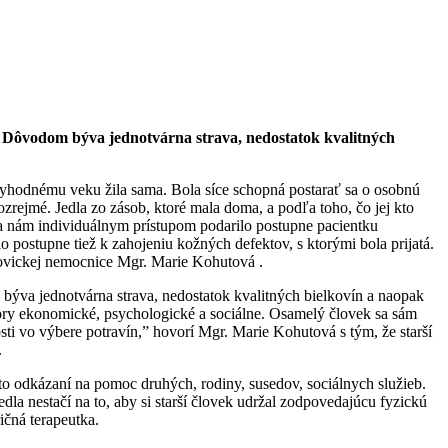
í. Dôvodom býva jednotvárna strava, nedostatok kvalitných
tyhodnému veku žila sama. Bola síce schopná postarať sa o osobnú
mozrejmé. Jedla zo zásob, ktoré mala doma, a podľa toho, čo jej kto
 sa nám individuálnym prístupom podarilo postupne pacientku
postupne tiež k zahojeniu kožných defektov, s ktorými bola prijatá.
ítkovickej nemocnice Mgr. Marie Kohutová .
 býva jednotvárna strava, nedostatok kvalitných bielkovín a naopak
tory ekonomické, psychologické a sociálne. Osamelý človek sa sám
sti vo výbere potravín,” hovorí Mgr. Marie Kohutová s tým, že starší
.
to odkázaní na pomoc druhých, rodiny, susedov, sociálnych služieb.
dla nestačí na to, aby si starší človek udržal zodpovedajúcu fyzickú
ičná terapeutka.