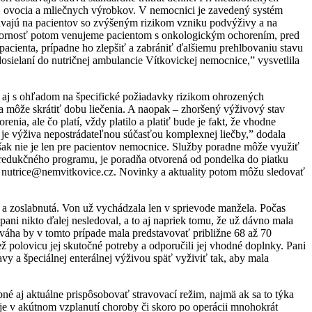
a, ovocia a mliečnych výrobkov. V nemocnici je zavedený systém
meriavajú na pacientov so zvýšeným rizikom vzniku podvýživy a na
 pozornosť potom venujeme pacientom s onkologickým ochorením, pred
pacienta, prípadne ho zlepšiť a zabrániť ďalšiemu prehlbovaniu stavu
dosielaní do nutričnej ​​ambulancie Vítkovickej nemocnice,” vysvetlila
vy aj s ohľadom na špecifické požiadavky rizikom ohrozených
va môže skrátiť dobu liečenia. A naopak – zhoršený výživový stav
ia, ale čo platí, vždy platilo a platiť bude je fakt, že vhodne
e výživa nepostrádateľnou súčasťou komplexnej liečby,” dodala
však nie je len pre pacientov nemocnice. Služby poradne môže využiť
ane redukčného programu, je poradňa otvorená od pondelka do piatku
e : nutrice@nemvitkovice.cz. Novinky a aktuality potom môžu sledovať
á a zoslabnutá. Von už vychádzala len v sprievode manžela. Počas
ni nikto ďalej nesledoval, a to aj napriek tomu, že už dávno mala
 váha by v tomto prípade mala predstavovať približne 68 až 70
 polovicu jej skutočné potreby a odporučili jej vhodné doplnky. Pani
y a špeciálnej enterálnej výživou späť vyživiť tak, aby mala
né aj aktuálne prispôsobovať stravovací režim, najmä ak sa to týka
á je v akútnom vzplanutí choroby či skoro po operácii mnohokrát