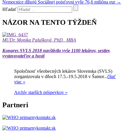
Nemocnice dlhujú Sociálnej poisťovni vyše 76,6 milióna eur
→
Hľadať
NÁZOR NA TENTO TÝŽDEŇ
MUDr. Monika Palušková, PhD., MBA
Kongres SVLS 2018 navštívilo vyše 1100 lekárov, sestier,
vystavovateľov a hostí
Spoločnosť všeobecných lekárov Slovenska (SVLS)
zorganizovala v dňoch 17.5.-19.5.2018 v Šamor...
čítať
viac »
Archív starších príspevkov »
Partneri