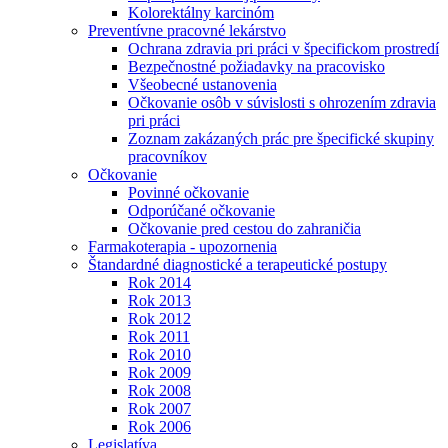
Kolorektálny karcinóm
Preventívne pracovné lekárstvo
Ochrana zdravia pri práci v špecifickom prostredí
Bezpečnostné požiadavky na pracovisko
Všeobecné ustanovenia
Očkovanie osôb v súvislosti s ohrozením zdravia
pri práci
Zoznam zakázaných prác pre špecifické skupiny
pracovníkov
Očkovanie
Povinné očkovanie
Odporúčané očkovanie
Očkovanie pred cestou do zahraničia
Farmakoterapia - upozornenia
Štandardné diagnostické a terapeutické postupy
Rok 2014
Rok 2013
Rok 2012
Rok 2011
Rok 2010
Rok 2009
Rok 2008
Rok 2007
Rok 2006
Legislatíva