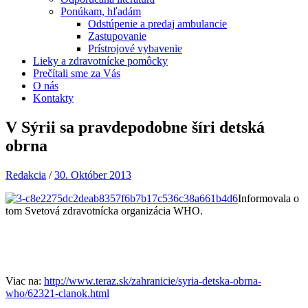
Ponúkam, hľadám
Odstúpenie a predaj ambulancie
Zastupovanie
Prístrojové vybavenie
Lieky a zdravotnícke pomôcky
Prečítali sme za Vás
O nás
Kontakty
V Sýrii sa pravdepodobne šíri detská
obrna
Redakcia
/
30. Október 2013
Informovala o
tom Svetová zdravotnícka organizácia WHO.
Viac na:
http://www.teraz.sk/zahranicie/syria-detska-obrna-
who/62321-clanok.html