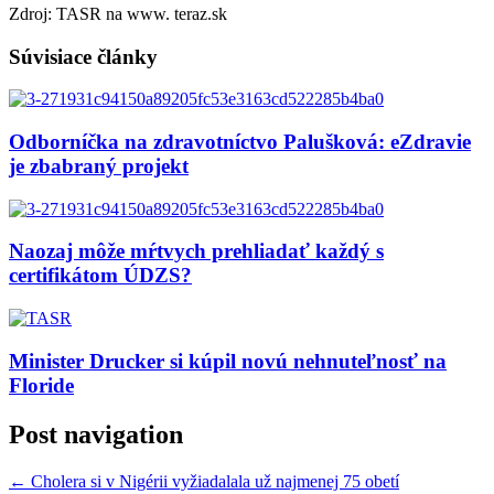
Zdroj: TASR na www. teraz.sk
Súvisiace články
Odborníčka na zdravotníctvo Palušková: eZdravie
je zbabraný projekt
Naozaj môže mŕtvych prehliadať každý s
certifikátom ÚDZS?
Minister Drucker si kúpil novú nehnuteľnosť na
Floride
Post navigation
←
Cholera si v Nigérii vyžiadalala už najmenej 75 obetí