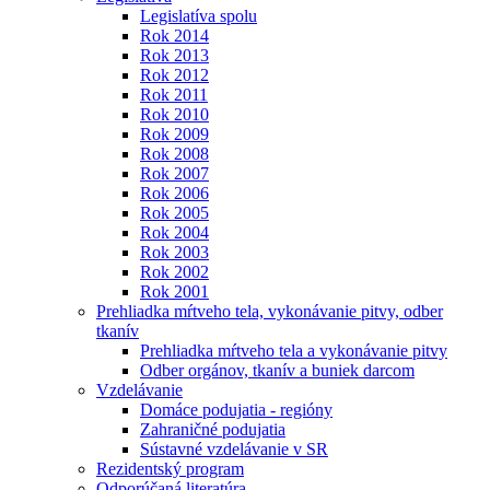
Legislatíva spolu
Rok 2014
Rok 2013
Rok 2012
Rok 2011
Rok 2010
Rok 2009
Rok 2008
Rok 2007
Rok 2006
Rok 2005
Rok 2004
Rok 2003
Rok 2002
Rok 2001
Prehliadka mŕtveho tela, vykonávanie pitvy, odber
tkanív
Prehliadka mŕtveho tela a vykonávanie pitvy
Odber orgánov, tkanív a buniek darcom
Vzdelávanie
Domáce podujatia - regióny
Zahraničné podujatia
Sústavné vzdelávanie v SR
Rezidentský program
Odporúčaná literatúra