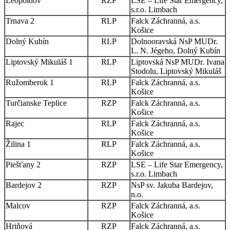
Leopoldov
RZP
LSE – Life Star Emergency,
s.r.o. Limbach
Trnava 2
RLP
Falck Záchranná, a.s.
Košice
Dolný Kubín
RLP
Dolnooravská NsP MUDr.
L. N. Jégeho, Dolný Kubín
Liptovský Mikuláš 1
RLP
Liptovská NsP MUDr. Ivana
Stodolu, Liptovský Mikuláš
Ružomberok 1
RLP
Falck Záchranná, a.s.
Košice
Turčianske Teplice
RZP
Falck Záchranná, a.s.
Košice
Rajec
RLP
Falck Záchranná, a.s.
Košice
Žilina 1
RLP
Falck Záchranná, a.s.
Košice
Piešťany 2
RZP
LSE – Life Star Emergency,
s.r.o. Limbach
Bardejov 2
RZP
NsP sv. Jakuba Bardejov,
n.o.
Malcov
RZP
Falck Záchranná, a.s.
Košice
Hriňová
RZP
Falck Záchranná, a.s.