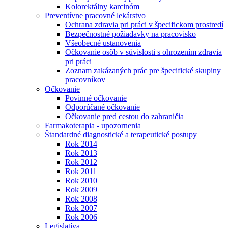
Kolorektálny karcinóm
Preventívne pracovné lekárstvo
Ochrana zdravia pri práci v špecifickom prostredí
Bezpečnostné požiadavky na pracovisko
Všeobecné ustanovenia
Očkovanie osôb v súvislosti s ohrozením zdravia
pri práci
Zoznam zakázaných prác pre špecifické skupiny
pracovníkov
Očkovanie
Povinné očkovanie
Odporúčané očkovanie
Očkovanie pred cestou do zahraničia
Farmakoterapia - upozornenia
Štandardné diagnostické a terapeutické postupy
Rok 2014
Rok 2013
Rok 2012
Rok 2011
Rok 2010
Rok 2009
Rok 2008
Rok 2007
Rok 2006
Legislatíva