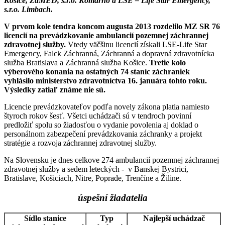
Košice, ZaMED, s.r.o. Komárno a LSE – Life Star Emergency,
s.r.o. Limbach.
V prvom kole tendra koncom augusta 2013 rozdelilo MZ SR 76
licencií na prevádzkovanie ambulancií pozemnej záchrannej
zdravotnej služby.
Vtedy väčšinu licencií získali LSE-Life Star
Emergency, Falck Záchranná, Záchranná a dopravná zdravotnícka
služba Bratislava a Záchranná služba Košice.
Tretie kolo
výberového konania na ostatných 74 staníc záchraniek
vyhlásilo ministerstvo zdravotníctva 16. januára tohto roku.
Výsledky zatiaľ známe nie sú.
Licencie prevádzkovateľov podľa novely zákona platia namiesto
štyroch rokov šesť. Všetci uchádzači sú v tendroch povinní
predložiť spolu so žiadosťou o vydanie povolenia aj doklad o
personálnom zabezpečení prevádzkovania záchranky a projekt
stratégie a rozvoja záchrannej zdravotnej služby.
Na Slovensku je dnes celkove 274 ambulancií pozemnej záchrannej
zdravotnej služby a sedem leteckých - v Banskej Bystrici,
Bratislave, Košiciach, Nitre, Poprade, Trenčíne a Žiline.
úspešní žiadatelia
Sídlo stanice
Typ
Najlepší uchádzač