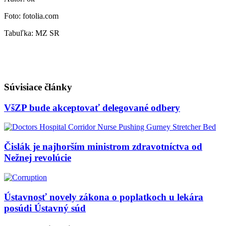
Foto: fotolia.com
Tabuľka: MZ SR
Súvisiace články
VšZP bude akceptovať delegované odbery
Čislák je najhorším ministrom zdravotníctva od
Nežnej revolúcie
Ústavnosť novely zákona o poplatkoch u lekára
posúdi Ústavný súd