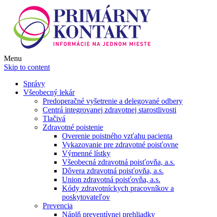
Menu
Skip to content
Správy
Všeobecný lekár
Predoperačné vyšetrenie a delegované odbery
Centrá integrovanej zdravotnej starostlivosti
Tlačivá
Zdravotné poistenie
Overenie poistného vzťahu pacienta
Vykazovanie pre zdravotné poisťovne
Výmenné lístky
Všeobecná zdravotná poisťovňa, a.s.
Dôvera zdravotná poisťovňa, a.s.
Union zdravotná poisťovňa, a.s.
Kódy zdravotníckych pracovníkov a
poskytovateľov
Prevencia
Náplň preventívnej prehliadky