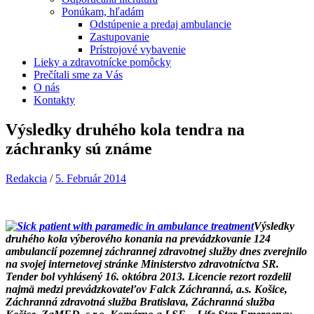
Ponúkam, hľadám
Odstúpenie a predaj ambulancie
Zastupovanie
Prístrojové vybavenie
Lieky a zdravotnícke pomôcky
Prečítali sme za Vás
O nás
Kontakty
Výsledky druhého kola tendra na
záchranky sú známe
Redakcia
/
5. Február 2014
Výsledky
druhého kola výberového konania na prevádzkovanie 124
ambulancií pozemnej záchrannej zdravotnej služby dnes zverejnilo
na svojej internetovej stránke Ministerstvo zdravotníctva SR.
Tender bol vyhlásený 16. októbra 2013. Licencie rezort rozdelil
najmä medzi prevádzkovateľov Falck Záchranná, a.s. Košice,
Záchranná zdravotná služba Bratislava, Záchranná služba