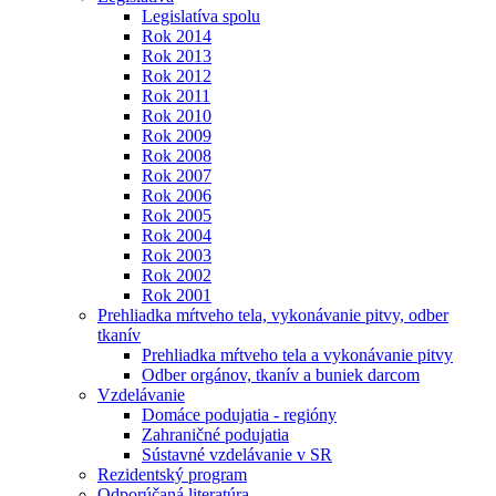
Legislatíva spolu
Rok 2014
Rok 2013
Rok 2012
Rok 2011
Rok 2010
Rok 2009
Rok 2008
Rok 2007
Rok 2006
Rok 2005
Rok 2004
Rok 2003
Rok 2002
Rok 2001
Prehliadka mŕtveho tela, vykonávanie pitvy, odber
tkanív
Prehliadka mŕtveho tela a vykonávanie pitvy
Odber orgánov, tkanív a buniek darcom
Vzdelávanie
Domáce podujatia - regióny
Zahraničné podujatia
Sústavné vzdelávanie v SR
Rezidentský program
Odporúčaná literatúra