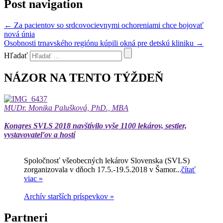
Post navigation
←
Za pacientov so srdcovocievnymi ochoreniami chce bojovať
nová únia
Osobnosti trnavského regiónu kúpili okná pre detskú kliniku
→
Hľadať
NÁZOR NA TENTO TÝŽDEŇ
MUDr. Monika Palušková, PhD., MBA
Kongres SVLS 2018 navštívilo vyše 1100 lekárov, sestier,
vystavovateľov a hostí
Spoločnosť všeobecných lekárov Slovenska (SVLS)
zorganizovala v dňoch 17.5.-19.5.2018 v Šamor...
čítať
viac »
Archív starších príspevkov »
Partneri