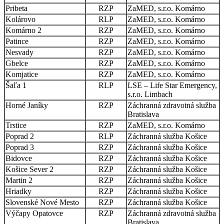
Pribeta
RZP
ZaMED, s.r.o. Komárno
Kolárovo
RLP
ZaMED, s.r.o. Komárno
Komárno 2
RZP
ZaMED, s.r.o. Komárno
Patince
RZP
ZaMED, s.r.o. Komárno
Nesvady
RZP
ZaMED, s.r.o. Komárno
Gbelce
RZP
ZaMED, s.r.o. Komárno
Komjatice
RZP
ZaMED, s.r.o. Komárno
Šaľa 1
RLP
LSE – Life Star Emergency,
s.r.o. Limbach
Horné Janíky
RZP
Záchranná zdravotná služba
Bratislava
Trstice
RZP
ZaMED, s.r.o. Komárno
Poprad 2
RLP
Záchranná služba Košice
Poprad 3
RZP
Záchranná služba Košice
Bidovce
RZP
Záchranná služba Košice
Košice Sever 2
RZP
Záchranná služba Košice
Martin 2
RZP
Záchranná služba Košice
Hriadky
RZP
Záchranná služba Košice
Slovenské Nové Mesto
RZP
Záchranná služba Košice
Výčapy Opatovce
RZP
Záchranná zdravotná služba
Bratislava