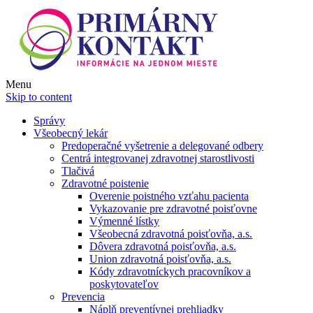
Menu
Skip to content
Správy
Všeobecný lekár
Predoperačné vyšetrenie a delegované odbery
Centrá integrovanej zdravotnej starostlivosti
Tlačivá
Zdravotné poistenie
Overenie poistného vzťahu pacienta
Vykazovanie pre zdravotné poisťovne
Výmenné lístky
Všeobecná zdravotná poisťovňa, a.s.
Dôvera zdravotná poisťovňa, a.s.
Union zdravotná poisťovňa, a.s.
Kódy zdravotníckych pracovníkov a
poskytovateľov
Prevencia
Náplň preventívnej prehliadky