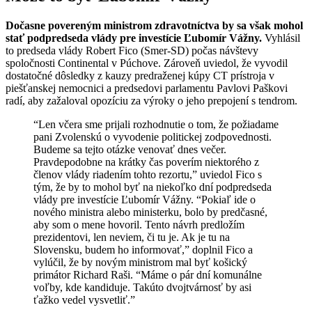
Dočasne povereným ministrom zdravotníctva by sa však mohol
stať podpredseda vlády pre investície Ľubomír Vážny.
Vyhlásil
to predseda vlády Robert Fico (Smer-SD) počas návštevy
spoločnosti Continental v Púchove. Zároveň uviedol, že vyvodil
dostatočné dôsledky z kauzy predraženej kúpy CT prístroja v
piešťanskej nemocnici a predsedovi parlamentu Pavlovi Paškovi
radí, aby zažaloval opozíciu za výroky o jeho prepojení s tendrom.
“Len včera sme prijali rozhodnutie o tom, že požiadame
pani Zvolenskú o vyvodenie politickej zodpovednosti.
Budeme sa tejto otázke venovať dnes večer.
Pravdepodobne na krátky čas poverím niektorého z
členov vlády riadením tohto rezortu,” uviedol Fico s
tým, že by to mohol byť na niekoľko dní podpredseda
vlády pre investície Ľubomír Vážny. “Pokiaľ ide o
nového ministra alebo ministerku, bolo by predčasné,
aby som o mene hovoril. Tento návrh predložím
prezidentovi, len neviem, či tu je. Ak je tu na
Slovensku, budem ho informovať,” doplnil Fico a
vylúčil, že by novým ministrom mal byť košický
primátor Richard Raši. “Máme o pár dní komunálne
voľby, kde kandiduje. Takúto dvojtvárnosť by asi
ťažko vedel vysvetliť.”