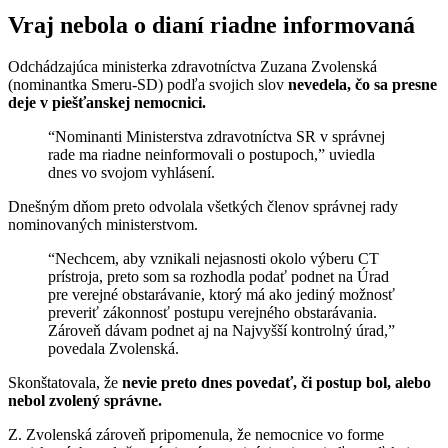
Vraj nebola o dianí riadne informovaná
Odchádzajúca ministerka zdravotníctva Zuzana Zvolenská
(nominantka Smeru-SD) podľa svojich slov
nevedela, čo sa presne
deje v piešťanskej nemocnici.
“Nominanti Ministerstva zdravotníctva SR v správnej
rade ma riadne neinformovali o postupoch,” uviedla
dnes vo svojom vyhlásení.
Dnešným dňom preto odvolala všetkých členov správnej rady
nominovaných ministerstvom.
“Nechcem, aby vznikali nejasnosti okolo výberu CT
prístroja, preto som sa rozhodla podať podnet na Úrad
pre verejné obstarávanie, ktorý má ako jediný možnosť
preveriť zákonnosť postupu verejného obstarávania.
Zároveň dávam podnet aj na Najvyšší kontrolný úrad,”
povedala Zvolenská.
Skonštatovala, že
nevie preto dnes povedať, či postup bol, alebo
nebol zvolený správne.
Z. Zvolenská zároveň pripomenula, že nemocnice vo forme