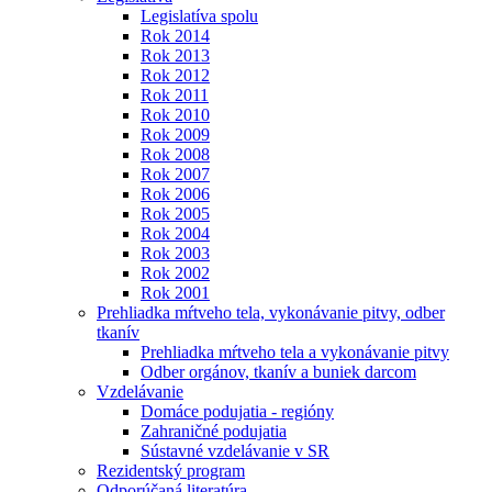
Legislatíva spolu
Rok 2014
Rok 2013
Rok 2012
Rok 2011
Rok 2010
Rok 2009
Rok 2008
Rok 2007
Rok 2006
Rok 2005
Rok 2004
Rok 2003
Rok 2002
Rok 2001
Prehliadka mŕtveho tela, vykonávanie pitvy, odber
tkanív
Prehliadka mŕtveho tela a vykonávanie pitvy
Odber orgánov, tkanív a buniek darcom
Vzdelávanie
Domáce podujatia - regióny
Zahraničné podujatia
Sústavné vzdelávanie v SR
Rezidentský program
Odporúčaná literatúra