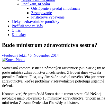
Ponúkam, hľadám
Odstúpenie a predaj ambulancie
Zastupovanie
Prístrojové vybavenie
Lieky a zdravotnícke pomôcky
Prečítali sme za Vás
O nás
Kontakty
Bude ministrom zdravotníctva sestra?
všeobecný lekár
/
5. November 2014
Slovenská komora sestier a pôrodných asistentiek (SK SaPA) by na
poste ministra zdravotníctva chcela sestru. Zároveň dnes vyzvala
premiéra Roberta Fica, aby čím skôr navrhol nového šéfa pre rezort
zdravotníctva, keďže problémy v zdravotníctve potrebujú urgentné
riešenia.
Komora verí, že premiér dá šancu riadiť rezort sestre. Od Nežnej
revolúcie malo Slovensko 13 ministrov zdravotníctva, pričom až na
ministerku Zuzanu Zvolenskú išlo vždy o lekárov.