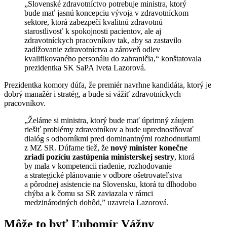
„Slovenské zdravotníctvo potrebuje ministra, ktorý
bude mať jasnú koncepciu vývoja v zdravotníckom
sektore, ktorá zabezpečí kvalitnú zdravotnú
starostlivosť k spokojnosti pacientov, ale aj
zdravotníckych pracovníkov tak, aby sa zastavilo
zadlžovanie zdravotníctva a zároveň odlev
kvalifikovaného personálu do zahraničia,“ konštatovala
prezidentka SK SaPA Iveta Lazorová.
Prezidentka komory dúfa, že premiér navrhne kandidáta, ktorý je
dobrý manažér i stratég, a bude si vážiť zdravotníckych
pracovníkov.
„Želáme si ministra, ktorý bude mať úprimný záujem
riešiť problémy zdravotníkov a bude uprednostňovať
dialóg s odborníkmi pred dominantnými rozhodnutiami
z MZ SR. Dúfame tiež, že
nový minister konečne
zriadi pozíciu zastúpenia ministerskej sestry
, ktorá
by mala v kompetencii riadenie, rozhodovanie
a strategické plánovanie v odbore ošetrovateľstva
a pôrodnej asistencie na Slovensku, ktorá tu dlhodobo
chýba a k čomu sa SR zaviazala v rámci
medzinárodných dohôd,” uzavrela Lazorová.
Môže to byť Ľubomír Vážny