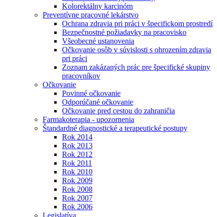
Kolorektálny karcinóm
Preventívne pracovné lekárstvo
Ochrana zdravia pri práci v špecifickom prostredí
Bezpečnostné požiadavky na pracovisko
Všeobecné ustanovenia
Očkovanie osôb v súvislosti s ohrozením zdravia
pri práci
Zoznam zakázaných prác pre špecifické skupiny
pracovníkov
Očkovanie
Povinné očkovanie
Odporúčané očkovanie
Očkovanie pred cestou do zahraničia
Farmakoterapia - upozornenia
Štandardné diagnostické a terapeutické postupy
Rok 2014
Rok 2013
Rok 2012
Rok 2011
Rok 2010
Rok 2009
Rok 2008
Rok 2007
Rok 2006
Legislatíva