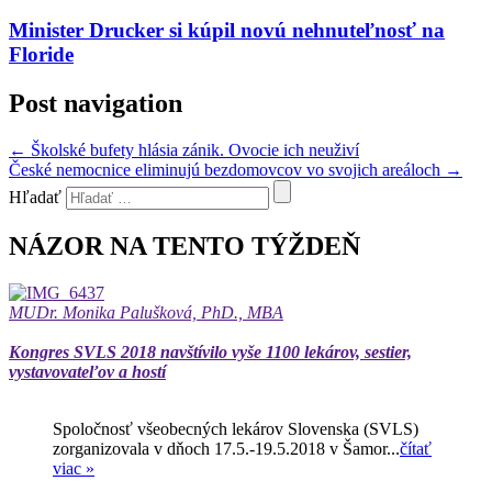
Minister Drucker si kúpil novú nehnuteľnosť na
Floride
Post navigation
←
Školské bufety hlásia zánik. Ovocie ich neuživí
České nemocnice eliminujú bezdomovcov vo svojich areáloch
→
Hľadať
NÁZOR NA TENTO TÝŽDEŇ
MUDr. Monika Palušková, PhD., MBA
Kongres SVLS 2018 navštívilo vyše 1100 lekárov, sestier,
vystavovateľov a hostí
Spoločnosť všeobecných lekárov Slovenska (SVLS)
zorganizovala v dňoch 17.5.-19.5.2018 v Šamor...
čítať
viac »