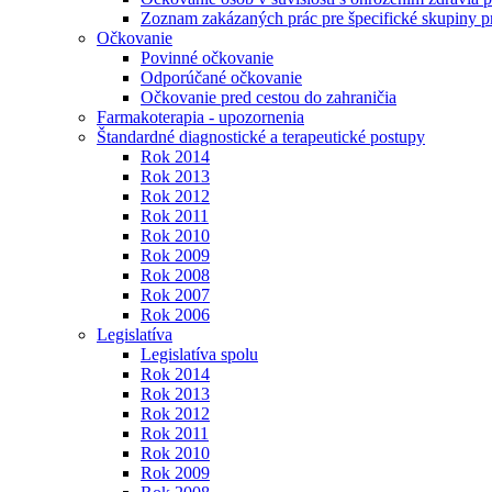
Zoznam zakázaných prác pre špecifické skupiny 
Očkovanie
Povinné očkovanie
Odporúčané očkovanie
Očkovanie pred cestou do zahraničia
Farmakoterapia - upozornenia
Štandardné diagnostické a terapeutické postupy
Rok 2014
Rok 2013
Rok 2012
Rok 2011
Rok 2010
Rok 2009
Rok 2008
Rok 2007
Rok 2006
Legislatíva
Legislatíva spolu
Rok 2014
Rok 2013
Rok 2012
Rok 2011
Rok 2010
Rok 2009