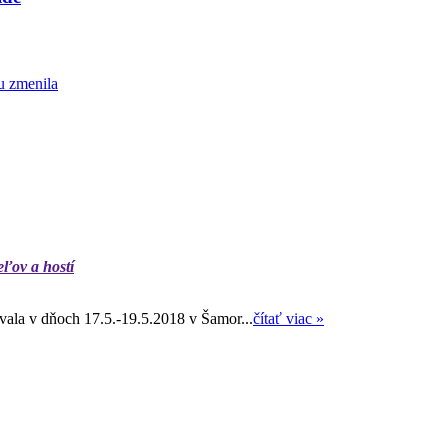
u zmenila
eľov a hostí
ala v dňoch 17.5.-19.5.2018 v Šamor...
čítať viac »