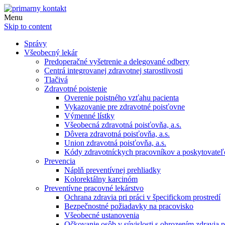
Menu
Skip to content
Správy
Všeobecný lekár
Predoperačné vyšetrenie a delegované odbery
Centrá integrovanej zdravotnej starostlivosti
Tlačivá
Zdravotné poistenie
Overenie poistného vzťahu pacienta
Vykazovanie pre zdravotné poisťovne
Výmenné lístky
Všeobecná zdravotná poisťovňa, a.s.
Dôvera zdravotná poisťovňa, a.s.
Union zdravotná poisťovňa, a.s.
Kódy zdravotníckych pracovníkov a poskytovate
Prevencia
Náplň preventívnej prehliadky
Kolorektálny karcinóm
Preventívne pracovné lekárstvo
Ochrana zdravia pri práci v špecifickom prostredí
Bezpečnostné požiadavky na pracovisko
Všeobecné ustanovenia
Očkovanie osôb v súvislosti s ohrozením zdravia pr