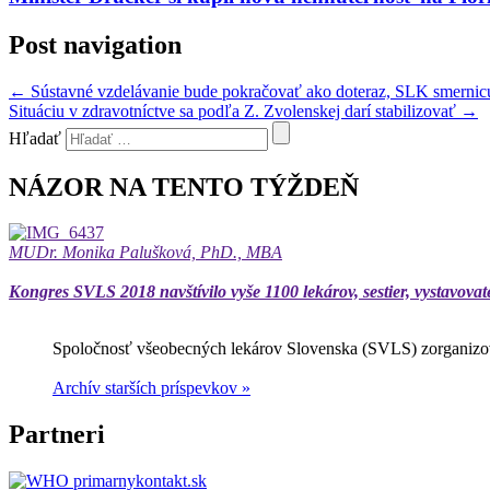
Post navigation
←
Sústavné vzdelávanie bude pokračovať ako doteraz, SLK smernic
Situáciu v zdravotníctve sa podľa Z. Zvolenskej darí stabilizovať
→
Hľadať
NÁZOR NA TENTO TÝŽDEŇ
MUDr. Monika Palušková, PhD., MBA
Kongres SVLS 2018 navštívilo vyše 1100 lekárov, sestier, vystavovat
Spoločnosť všeobecných lekárov Slovenska (SVLS) zorganizov
Archív starších príspevkov »
Partneri