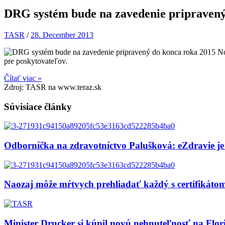
DRG systém bude na zavedenie pripravený
TASR
/
28. December 2013
No
pre poskytovateľov.
Čítať viac »
Zdroj: TASR na www.teraz.sk
Súvisiace články
Odborníčka na zdravotníctvo Palušková: eZdravie je
Naozaj môže mŕtvych prehliadať každý s certifikát
Minister Drucker si kúpil novú nehnuteľnosť na Flor