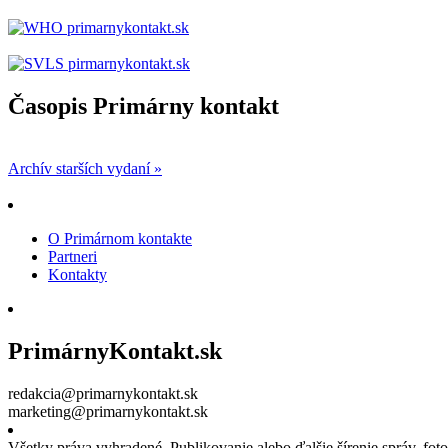
Časopis Primárny kontakt
Archív starších vydaní »
O Primárnom kontakte
Partneri
Kontakty
PrimárnyKontakt.sk
redakcia@primarnykontakt.sk
marketing@primarnykontakt.sk
Všetky práva vyhradené. Publikovanie alebo ďalšie šírenie správ, fo