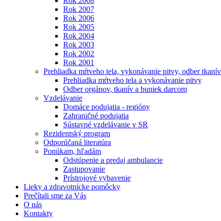
Rok 2008
Rok 2007
Rok 2006
Rok 2005
Rok 2004
Rok 2003
Rok 2002
Rok 2001
Prehliadka mŕtveho tela, vykonávanie pitvy, odber tkanív
Prehliadka mŕtveho tela a vykonávanie pitvy
Odber orgánov, tkanív a buniek darcom
Vzdelávanie
Domáce podujatia - regióny
Zahraničné podujatia
Sústavné vzdelávanie v SR
Rezidentský program
Odporúčaná literatúra
Ponúkam, hľadám
Odstúpenie a predaj ambulancie
Zastupovanie
Prístrojové vybavenie
Lieky a zdravotnícke pomôcky
Prečítali sme za Vás
O nás
Kontakty