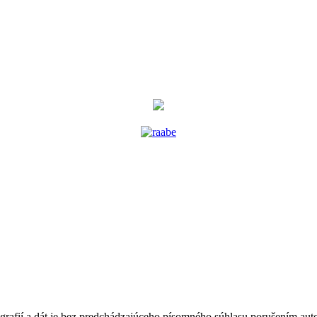
tografií a dát je bez predchádzajúceho písomného súhlasu porušením au