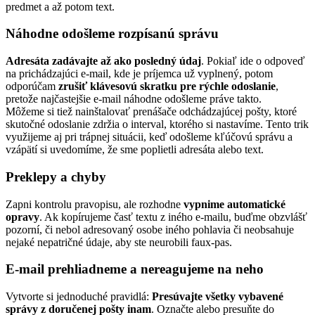
predmet a až potom text.
Náhodne odošleme rozpísanú správu
Adresáta zadávajte až ako posledný údaj
. Pokiaľ ide o odpoveď
na prichádzajúci e-mail, kde je príjemca už vyplnený, potom
odporúčam
zrušiť klávesovú skratku pre rýchle odoslanie
,
pretože najčastejšie e-mail náhodne odošleme práve takto.
Môžeme si tiež nainštalovať prenášače odchádzajúcej pošty, ktoré
skutočné odoslanie zdržia o interval, ktorého si nastavíme. Tento trik
využijeme aj pri trápnej situácii, keď odošleme kľúčovú správu a
vzápätí si uvedomíme, že sme poplietli adresáta alebo text.
Preklepy a chyby
Zapni kontrolu pravopisu, ale rozhodne
vypnime automatické
opravy
. Ak kopírujeme časť textu z iného e-mailu, buďme obzvlášť
pozorní, či nebol adresovaný osobe iného pohlavia či neobsahuje
nejaké nepatričné ​​údaje, aby ste neurobili faux-pas.
E-mail prehliadneme a nereagujeme na neho
Vytvorte si jednoduché pravidlá:
Presúvajte všetky vybavené
správy z doručenej pošty inam
. Označte alebo presuňte do