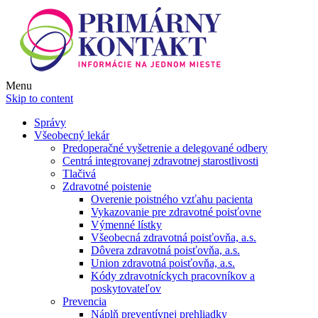
Menu
Skip to content
Správy
Všeobecný lekár
Predoperačné vyšetrenie a delegované odbery
Centrá integrovanej zdravotnej starostlivosti
Tlačivá
Zdravotné poistenie
Overenie poistného vzťahu pacienta
Vykazovanie pre zdravotné poisťovne
Výmenné lístky
Všeobecná zdravotná poisťovňa, a.s.
Dôvera zdravotná poisťovňa, a.s.
Union zdravotná poisťovňa, a.s.
Kódy zdravotníckych pracovníkov a
poskytovateľov
Prevencia
Náplň preventívnej prehliadky