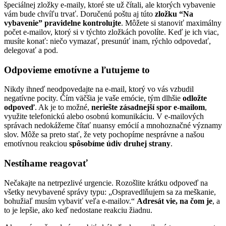
špeciálnej zložky e-maily, ktoré ste už čítali, ale ktorých vybavenie
vám bude chvíľu trvať. Doručenú poštu aj túto
zložku “Na
vybavenie” pravidelne kontrolujte
. Môžete si stanoviť maximálny
počet e-mailov, ktorý si v týchto zložkách povolíte. Keď je ich viac,
musíte konať: niečo vymazať, presunúť inam, rýchlo odpovedať,
delegovať a pod.
Odpovieme emotívne a ľutujeme to
Nikdy ihneď neodpovedajte na e-mail, ktorý vo vás vzbudil
negatívne pocity. Čím väčšia je vaše emócie, tým dlhšie
odložte
odpoveď
. Ak je to možné,
neriešte zásadnejší spor e-mailom
,
využite telefonickú alebo osobnú komunikáciu. V e-mailových
správach nedokážeme čítať nuansy emócií a mnohoznačné významy
slov. Môže sa preto stať, že vety pochopíme nesprávne a našou
emotívnou reakciou
spôsobíme údiv druhej strany
.
Nestíhame reagovať
Nečakajte na netrpezlivé urgencie. Rozošlite krátku odpoveď na
všetky nevybavené správy typu: „Ospravedlňujem sa za meškanie,
bohužiaľ musím vybaviť veľa e-mailov.“
Adresát vie, na čom je
, a
to je lepšie, ako keď nedostane reakciu žiadnu.