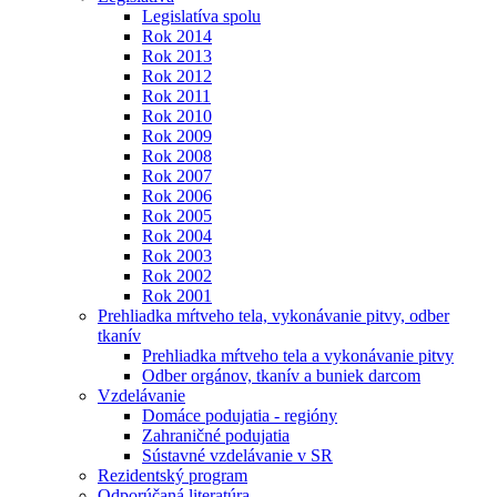
Legislatíva spolu
Rok 2014
Rok 2013
Rok 2012
Rok 2011
Rok 2010
Rok 2009
Rok 2008
Rok 2007
Rok 2006
Rok 2005
Rok 2004
Rok 2003
Rok 2002
Rok 2001
Prehliadka mŕtveho tela, vykonávanie pitvy, odber
tkanív
Prehliadka mŕtveho tela a vykonávanie pitvy
Odber orgánov, tkanív a buniek darcom
Vzdelávanie
Domáce podujatia - regióny
Zahraničné podujatia
Sústavné vzdelávanie v SR
Rezidentský program
Odporúčaná literatúra