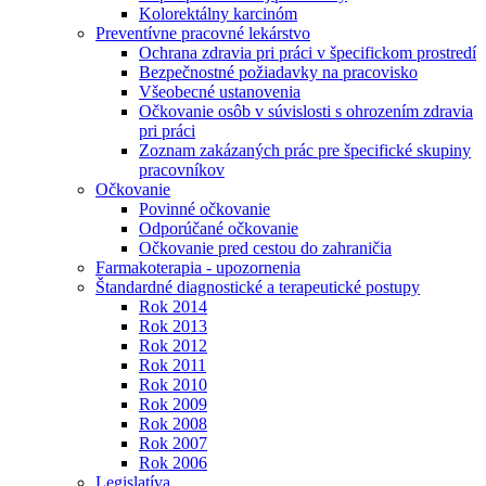
Kolorektálny karcinóm
Preventívne pracovné lekárstvo
Ochrana zdravia pri práci v špecifickom prostredí
Bezpečnostné požiadavky na pracovisko
Všeobecné ustanovenia
Očkovanie osôb v súvislosti s ohrozením zdravia
pri práci
Zoznam zakázaných prác pre špecifické skupiny
pracovníkov
Očkovanie
Povinné očkovanie
Odporúčané očkovanie
Očkovanie pred cestou do zahraničia
Farmakoterapia - upozornenia
Štandardné diagnostické a terapeutické postupy
Rok 2014
Rok 2013
Rok 2012
Rok 2011
Rok 2010
Rok 2009
Rok 2008
Rok 2007
Rok 2006
Legislatíva