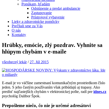
Ponúkam, hľadám
Odstúpenie a predaj ambulancie
Zastupovanie
Prístrojové vybavenie
Lieky a zdravotnícke pomôcky
Prečítali sme za Vás
O nás
Kontakty
Hrúbky, emócie, zlý pozdrav. Vyhnite sa
hlúpym chybám v e-maile
všeobecný lekár
/
27. Júl 2015
E-mail je vo väčšine zamestnaní komunikačným prostriedkom číslo
jeden. S jeho častým používaním však pribúdajú aj trapasy. Ako
predísť najčastejších chybám v elektronickej pošte, radí pre
idnes.cz
psychológ Dalibor Špok.
Prepošleme niečo, čo nie je určené adresátovi