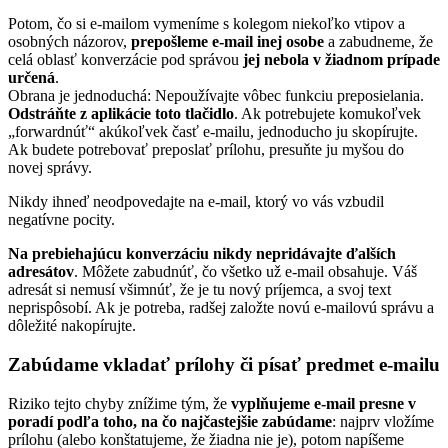
Potom, čo si e-mailom vymeníme s kolegom niekoľko vtipov a
osobných názorov,
prepošleme e-mail inej osobe
a zabudneme, že
celá oblasť konverzácie pod správou
jej nebola v žiadnom prípade
určená
.
Obrana je jednoduchá: Nepoužívajte vôbec funkciu preposielania.
Odstráňte z aplikácie toto tlačidlo
. Ak potrebujete komukoľvek
„forwardnúť“ akúkoľvek časť e-mailu, jednoducho ju skopírujte.
Ak budete potrebovať preposlať prílohu, presuňte ju myšou do
novej správy.
Nikdy ihneď neodpovedajte na e-mail, ktorý vo vás vzbudil
negatívne pocity.
Na prebiehajúcu konverzáciu nikdy nepridávajte ďalších
adresátov
. Môžete zabudnúť, čo všetko už e-mail obsahuje. Váš
adresát si nemusí všimnúť, že je tu nový príjemca, a svoj text
neprispôsobí. Ak je potreba, radšej založte novú e-mailovú správu a
dôležité nakopírujte.
Zabúdame vkladať prílohy či písať predmet e-mailu
Riziko tejto chyby znížime tým, že
vyplňujeme e-mail presne v
poradí podľa toho, na čo najčastejšie zabúdame
: najprv vložíme
prílohu (alebo konštatujeme, že žiadna nie je), potom napíšeme