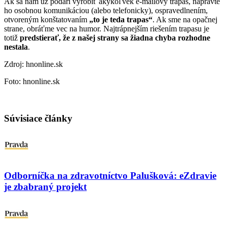
Ak sa nám už podarí vyrobiť akýkoľvek e-mailový trapas, napravte
ho osobnou komunikáciou (alebo telefonicky), ospravedlnením,
otvoreným konštatovaním
„to je teda trapas“
. Ak sme na opačnej
strane, obráťme vec na humor. Najtrápnejším riešením trapasu je
totiž
predstierať, že z našej strany sa žiadna chyba rozhodne
nestala
.
Zdroj: hnonline.sk
Foto: hnonline.sk
Súvisiace články
Odborníčka na zdravotníctvo Palušková: eZdravie
je zbabraný projekt