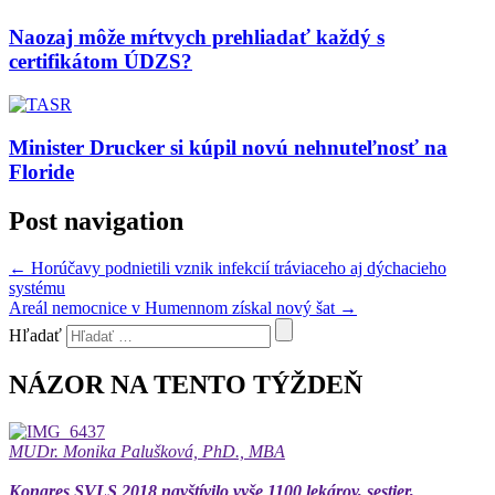
Naozaj môže mŕtvych prehliadať každý s
certifikátom ÚDZS?
Minister Drucker si kúpil novú nehnuteľnosť na
Floride
Post navigation
←
Horúčavy podnietili vznik infekcií tráviaceho aj dýchacieho
systému
Areál nemocnice v Humennom získal nový šat
→
Hľadať
NÁZOR NA TENTO TÝŽDEŇ
MUDr. Monika Palušková, PhD., MBA
Kongres SVLS 2018 navštívilo vyše 1100 lekárov, sestier,