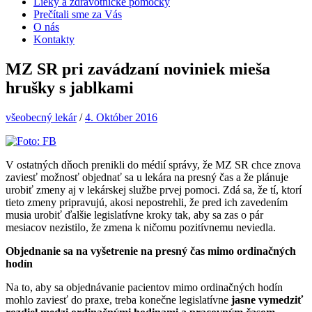
Lieky a zdravotnícke pomôcky
Prečítali sme za Vás
O nás
Kontakty
MZ SR pri zavádzaní noviniek mieša
hrušky s jablkami
všeobecný lekár
/
4. Október 2016
V ostatných dňoch prenikli do médií správy, že MZ SR chce znova
zaviesť možnosť objednať sa u lekára na presný čas a že plánuje
urobiť zmeny aj v lekárskej službe prvej pomoci. Zdá sa, že tí, ktorí
tieto zmeny pripravujú, akosi nepostrehli, že pred ich zavedením
musia urobiť ďalšie legislatívne kroky tak, aby sa zas o pár
mesiacov nezistilo, že zmena k ničomu pozitívnemu neviedla.
Objednanie sa na vyšetrenie na presný čas mimo ordinačných
hodín
Na to, aby sa objednávanie pacientov mimo ordinačných hodín
mohlo zaviesť do praxe, treba konečne legislatívne
jasne vymedziť