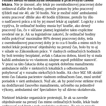
rozdiel medzi ordinačnými hodinami a pracovným časom
lekára
. Nie je únosné, aby lekár po osemhodinovej pracovnej dobe
ordinoval ďalšie dve hodiny, pretože potom by jeho pracovný
týždeň mal nie 40, ale 50 hodín. Nie je možné nútiť ambulantnú
sestru pracovať dlhšie ako 40 hodín týždenne, pretože by išlo
o nadčasovú prácu a tú by jej musel lekár aj zaplatiť. Logicky z toho
vyplýva, že ordinačné hodiny musia byť kratšie, ako denný
pracovný čas, čo v súčasne platnej legislatíve takto explicitne
uvedené nie je. Ak sa legislatívne zakotví, že ordinačné hodiny
môžu pokrývať maximálne 80% dennej pracovnej doby, teda
z osemhodinovej pracovnej doby je to cca 6 hodín a mimo nich by
mohol lekár poskytovať objednávky na presný čas, bolo by to aj
v súlade so Zákonníkom práce. V riadnych ordinačných hodinách
by boli termíny bezplatné, avšak s čakacou dobou, ktorú by si mala
každá ambulancia vo vlastnom záujme aspoň približne stanoviť.
V praxi sa táto čakacia doba aj napriek dobrému manažmentu
ambulancie môže v niektorých lokalitách a odbornostiach
pohybovať aj v rozsahu niekoľkých hodín. Ak chce MZ SR skrátiť
tento čas čakania pacientov riadnom ordinačnom čase, musí urobiť
poriadok v sieti ambulancii. Nuž ale, ak by poisťovne striktne trvali
na dodržiavaní časového manažmentu, určeného na jednotlivé
výkony, ambulantná sieť špecialistov by už dávno skolabovala.
Niektoré lekárske organizácie protestujú, že ak sa zavedie
objednávanie na presný čas mimo ordinačných hodín, lekár bude