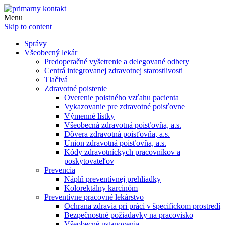
Menu
Skip to content
Správy
Všeobecný lekár
Predoperačné vyšetrenie a delegované odbery
Centrá integrovanej zdravotnej starostlivosti
Tlačivá
Zdravotné poistenie
Overenie poistného vzťahu pacienta
Vykazovanie pre zdravotné poisťovne
Výmenné lístky
Všeobecná zdravotná poisťovňa, a.s.
Dôvera zdravotná poisťovňa, a.s.
Union zdravotná poisťovňa, a.s.
Kódy zdravotníckych pracovníkov a
poskytovateľov
Prevencia
Náplň preventívnej prehliadky
Kolorektálny karcinóm
Preventívne pracovné lekárstvo
Ochrana zdravia pri práci v špecifickom prostredí
Bezpečnostné požiadavky na pracovisko
Všeobecné ustanovenia