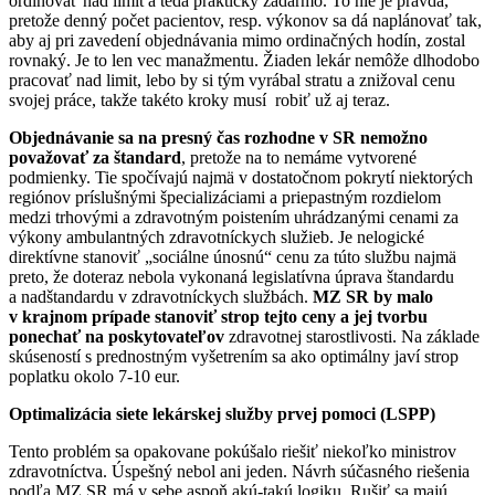
ordinovať nad limit a teda prakticky zadarmo. To nie je pravda,
pretože denný počet pacientov, resp. výkonov sa dá naplánovať tak,
aby aj pri zavedení objednávania mimo ordinačných hodín, zostal
rovnaký. Je to len vec manažmentu. Žiaden lekár nemôže dlhodobo
pracovať nad limit, lebo by si tým vyrábal stratu a znižoval cenu
svojej práce, takže takéto kroky musí robiť už aj teraz.
Objednávanie sa na presný čas rozhodne v SR nemožno
považovať za štandard
, pretože na to nemáme vytvorené
podmienky. Tie spočívajú najmä v dostatočnom pokrytí niektorých
regiónov príslušnými špecializáciami a priepastným rozdielom
medzi trhovými a zdravotným poistením uhrádzanými cenami za
výkony ambulantných zdravotníckych služieb. Je nelogické
direktívne stanoviť „sociálne únosnú“ cenu za túto službu najmä
preto, že doteraz nebola vykonaná legislatívna úprava štandardu
a nadštandardu v zdravotníckych službách.
MZ SR by malo
v krajnom prípade stanoviť strop tejto ceny a jej tvorbu
ponechať na poskytovateľov
zdravotnej starostlivosti. Na základe
skúseností s prednostným vyšetrením sa ako optimálny javí strop
poplatku okolo 7-10 eur.
Optimalizácia siete lekárskej služby prvej pomoci (LSPP)
Tento problém sa opakovane pokúšalo riešiť niekoľko ministrov
zdravotníctva. Úspešný nebol ani jeden. Návrh súčasného riešenia
podľa MZ SR má v sebe aspoň akú-takú logiku. Rušiť sa majú