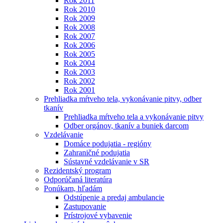
Rok 2011
Rok 2010
Rok 2009
Rok 2008
Rok 2007
Rok 2006
Rok 2005
Rok 2004
Rok 2003
Rok 2002
Rok 2001
Prehliadka mŕtveho tela, vykonávanie pitvy, odber
tkanív
Prehliadka mŕtveho tela a vykonávanie pitvy
Odber orgánov, tkanív a buniek darcom
Vzdelávanie
Domáce podujatia - regióny
Zahraničné podujatia
Sústavné vzdelávanie v SR
Rezidentský program
Odporúčaná literatúra
Ponúkam, hľadám
Odstúpenie a predaj ambulancie
Zastupovanie
Prístrojové vybavenie