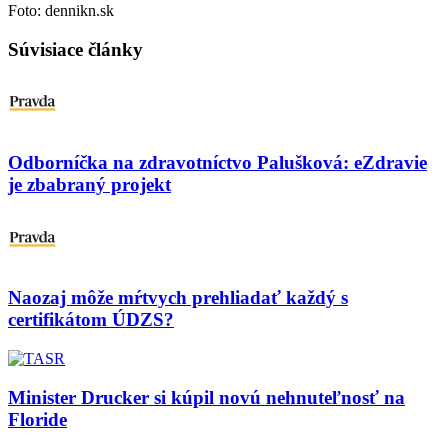
Foto: dennikn.sk
Súvisiace články
Odborníčka na zdravotníctvo Palušková: eZdravie
je zbabraný projekt
Naozaj môže mŕtvych prehliadať každý s
certifikátom ÚDZS?
Minister Drucker si kúpil novú nehnuteľnosť na
Floride