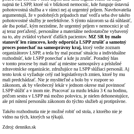
najmä tie LSPP, ktoré sú v blízkosti nemocníc, kde funguje ústavná
pohotovostná služba a v rámci nej aj urgentný príjem. Navrhovatelia
argumentujú, že v podobných prípadoch mať vedľa seba dve takéto
pohotovostné služby je neefektívne. S týmto názorom sa dá súhlasiť,
ale iba potiaľ, kým nezistíme, že urgentný príjem v nemocnici je už
aj teraz preťažený, personálne a materiálne nedostatočne vybavený
na to, aby zvládol vybaviť ďalších pacientov.
MZ SR by malo
stanoviť len rámcovo, kedy odporúča LSPP zrušiť a samotný
proces ponechať na samosprávny kraj,
ktorý vedie zoznam
organizátorov LSPP, a teda by mal poznať situáciu a individuálne
rozhodnúť, kde LSPP ponechať a kde ju zrušiť. Poradný hlas
v tomto procese by mali mať aj miestne samosprávy a príslušné
zdravotnícke organizácie, združujúce na LSPP slúžiaci personál. Aj
tento krok si vyžaduje celý rad legislatívnych zmien, ktoré by mu
mali predchádzať. Nie je mysliteľné a bolo by v rozpore so
zákonom, ak by všeobecný lekár v jednom okrese mal povinnosť
LSPP slúžiť a v inom nie. Pracovať za mzdu lekára 3 € na hodinu,
pričom sestra v LSPP má možno polovicu, je nielen dehonestujúce,
ale pri nútení personálu zákonom do týchto služieb aj protiprávne.
Takéto rozhodnutia nie je možné robiť od stola, z ktorého nie je
vidno na tých, ktorých sa týkajú.
Zdroj: dennikn.sk