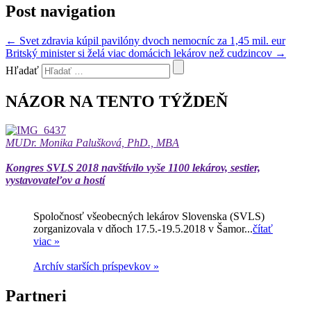
Post navigation
←
Svet zdravia kúpil pavilóny dvoch nemocníc za 1,45 mil. eur
Britský minister si želá viac domácich lekárov než cudzincov
→
Hľadať
NÁZOR NA TENTO TÝŽDEŇ
MUDr. Monika Palušková, PhD., MBA
Kongres SVLS 2018 navštívilo vyše 1100 lekárov, sestier,
vystavovateľov a hostí
Spoločnosť všeobecných lekárov Slovenska (SVLS)
zorganizovala v dňoch 17.5.-19.5.2018 v Šamor...
čítať
viac »
Archív starších príspevkov »
Partneri