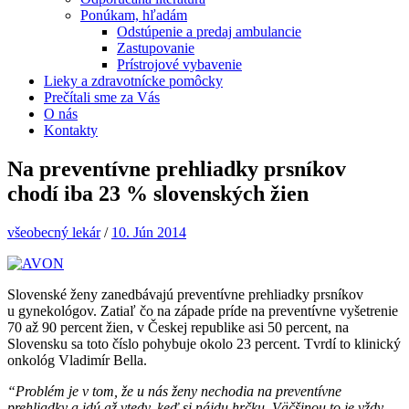
Ponúkam, hľadám
Odstúpenie a predaj ambulancie
Zastupovanie
Prístrojové vybavenie
Lieky a zdravotnícke pomôcky
Prečítali sme za Vás
O nás
Kontakty
Na preventívne prehliadky prsníkov
chodí iba 23 % slovenských žien
všeobecný lekár
/
10. Jún 2014
Slovenské ženy zanedbávajú preventívne prehliadky prsníkov
u gynekológov. Zatiaľ čo na západe príde na preventívne vyšetrenie
70 až 90 percent žien, v Českej republike asi 50 percent, na
Slovensku sa toto číslo pohybuje okolo 23 percent. Tvrdí to klinický
onkológ Vladimír Bella.
“Problém je v tom, že u nás ženy nechodia na preventívne
prehliadky a idú až vtedy, keď si nájdu hrčku. Väčšinou to je vždy