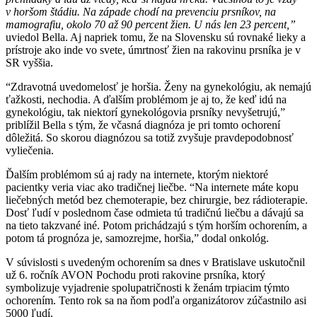
v horšom štádiu. Na západe chodí na prevenciu prsníkov, na
mamografiu, okolo 70 až 90 percent žien. U nás len 23 percent,”
uviedol Bella. Aj napriek tomu, že na Slovensku sú rovnaké lieky a
prístroje ako inde vo svete, úmrtnosť žien na rakovinu prsníka je v
SR vyššia.
“Zdravotná uvedomelosť je horšia. Ženy na gynekológiu, ak nemajú
ťažkosti, nechodia. A ďalším problémom je aj to, že keď idú na
gynekológiu, tak niektorí gynekológovia prsníky nevyšetrujú,”
priblížil Bella s tým, že včasná diagnóza je pri tomto ochorení
dôležitá. So skorou diagnózou sa totiž zvyšuje pravdepodobnosť
vyliečenia.
Ďalším problémom sú aj rady na internete, ktorým niektoré
pacientky veria viac ako tradičnej liečbe. “Na internete máte kopu
liečebných metód bez chemoterapie, bez chirurgie, bez rádioterapie.
Dosť ľudí v poslednom čase odmieta tú tradičnú liečbu a dávajú sa
na tieto takzvané iné. Potom prichádzajú s tým horším ochorením, a
potom tá prognóza je, samozrejme, horšia,” dodal onkológ.
V súvislosti s uvedeným ochorením sa dnes v Bratislave uskutočnil
už 6. ročník AVON Pochodu proti rakovine prsníka, ktorý
symbolizuje vyjadrenie spolupatričnosti k ženám trpiacim týmto
ochorením. Tento rok sa na ňom podľa organizátorov zúčastnilo asi
5000 ľudí.