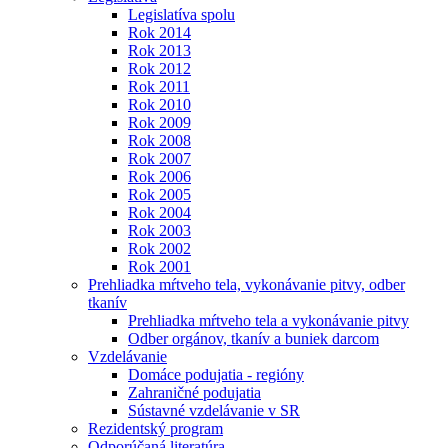
Legislatíva spolu
Rok 2014
Rok 2013
Rok 2012
Rok 2011
Rok 2010
Rok 2009
Rok 2008
Rok 2007
Rok 2006
Rok 2005
Rok 2004
Rok 2003
Rok 2002
Rok 2001
Prehliadka mŕtveho tela, vykonávanie pitvy, odber
tkanív
Prehliadka mŕtveho tela a vykonávanie pitvy
Odber orgánov, tkanív a buniek darcom
Vzdelávanie
Domáce podujatia - regióny
Zahraničné podujatia
Sústavné vzdelávanie v SR
Rezidentský program
Odporúčaná literatúra