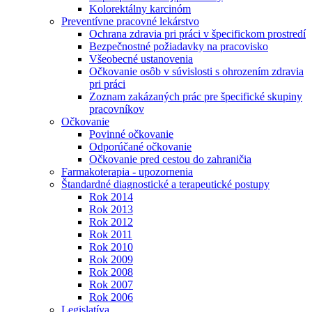
Kolorektálny karcinóm
Preventívne pracovné lekárstvo
Ochrana zdravia pri práci v špecifickom prostredí
Bezpečnostné požiadavky na pracovisko
Všeobecné ustanovenia
Očkovanie osôb v súvislosti s ohrozením zdravia
pri práci
Zoznam zakázaných prác pre špecifické skupiny
pracovníkov
Očkovanie
Povinné očkovanie
Odporúčané očkovanie
Očkovanie pred cestou do zahraničia
Farmakoterapia - upozornenia
Štandardné diagnostické a terapeutické postupy
Rok 2014
Rok 2013
Rok 2012
Rok 2011
Rok 2010
Rok 2009
Rok 2008
Rok 2007
Rok 2006
Legislatíva