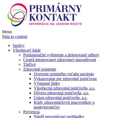
Menu
Skip to content
Správy
Všeobecný lekár
Predoperačné vyšetrenie a delegované odbery
Centrá integrovanej zdravotnej starostlivosti
Tlačivá
Zdravotné poistenie
Overenie poistného vzťahu pacienta
Vykazovanie pre zdravotné poisťovne
Výmenné lístky
Všeobecná zdravotná poisťovňa, a.s.
Dôvera zdravotná poisťovňa, a.s.
Union zdravotná poisťovňa, a.s.
Kódy zdravotníckych pracovníkov a
poskytovateľov
Prevencia
Náplň preventívnej prehliadky