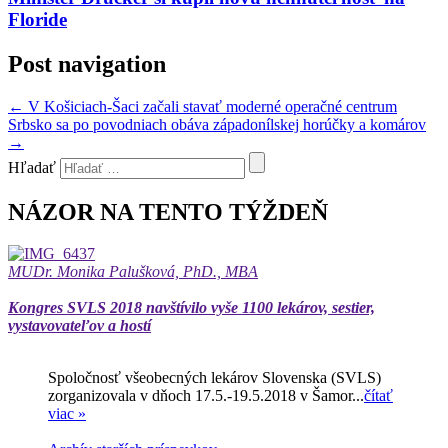
Floride
Post navigation
←
V Košiciach-Šaci začali stavať moderné operačné centrum
Srbsko sa po povodniach obáva západonílskej horúčky a komárov
→
Hľadať
NÁZOR NA TENTO TÝŽDEŇ
MUDr. Monika Palušková, PhD., MBA
Kongres SVLS 2018 navštívilo vyše 1100 lekárov, sestier,
vystavovateľov a hostí
Spoločnosť všeobecných lekárov Slovenska (SVLS)
zorganizovala v dňoch 17.5.-19.5.2018 v Šamor...
čítať
viac »