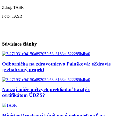
Zdroj: TASR
Foto: TASR
Súvisiace články
Odborníčka na zdravotníctvo Palušková: eZdravie
je zbabraný projekt
Naozaj môže mŕtvych prehliadať každý s
certifikátom ÚDZS?
Minister Drucker si kúpil novú nehnuteľnosť na