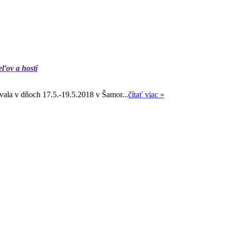
eľov a hostí
ala v dňoch 17.5.-19.5.2018 v Šamor...
čítať viac »