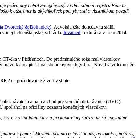
 svoje právo aby nebol zverejňovaný v Obchodnom registri. Bolo to
došlo k odstráneniu akýchkoľvek pochybností o vlastníckom pozadí
ria Dvorecký & Bohunický
. Advokáti ešte donedávna sídlili
a v inej lichtenštajnskej schránke
Invamed
, a ktorá sa v roku 2014
 CT-čka v Piešťanoch. Do predminulého roka mal vlastníkov
právnik a majiteľ finalistu hokejovej ligy Juraj Koval s tvrdením, že
a RK2 na počudovanie živorí v strate.
ť obstarávatelia a najmä Úrad pre verejné obstarávanie (ÚVO).
 spoľahol na oficiálny zoznam konečných vlastníkov.
 ktoré v aktuálnom čase a pri konkrétnej súťaži nie sú relevantné,
 špinavých peňazí. Môžeme priamo osloviť banky, advokátov, notárov,