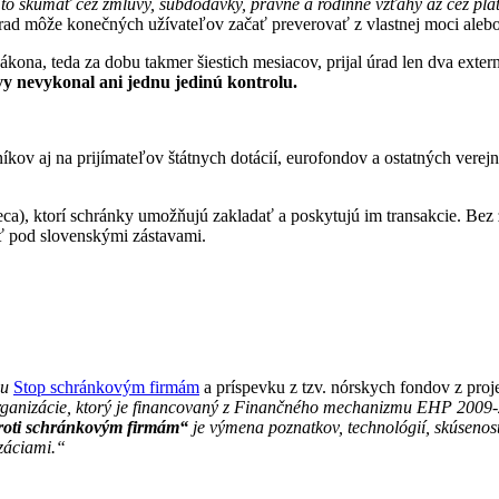
 to skúmať cez zmluvy, subdodávky, právne a rodinné vzťahy až cez pla
d môže konečných užívateľov začať preverovať z vlastnej moci alebo
zákona, teda za dobu takmer šiestich mesiacov, prijal úrad len dva exte
ívy nevykonal ani jednu jedinú kontrolu.
íkov aj na prijímateľov štátnych dotácií, eurofondov a ostatných vere
a), ktorí schránky umožňujú zakladať a poskytujú im transakcie. Bez zv
ť pod slovenskými zástavami.
vu
Stop schránkovým firmám
a príspevku z tzv. nórskych fondov z pro
ganizácie, ktorý je financovaný z Finančného mechanizmu EHP 2009-
roti schránkovým firmám“
je výmena poznatkov, technológií, skúseno
záciami.“