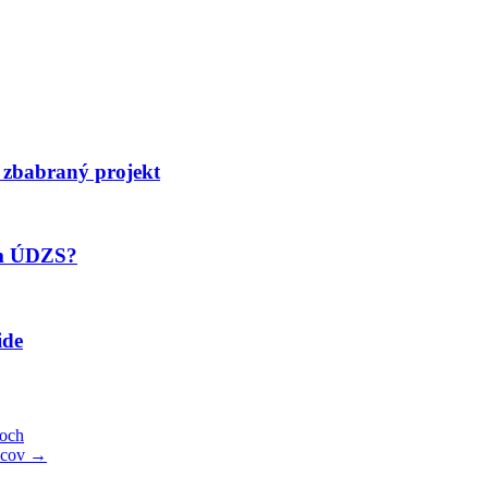
 zbabraný projekt
om ÚDZS?
ide
toch
ancov
→