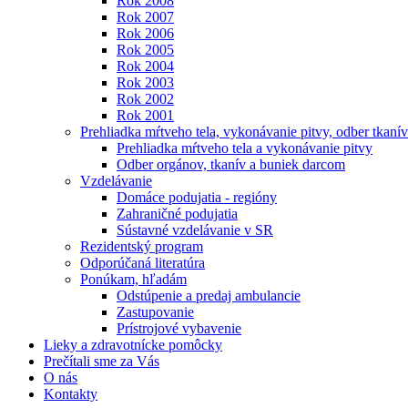
Rok 2008
Rok 2007
Rok 2006
Rok 2005
Rok 2004
Rok 2003
Rok 2002
Rok 2001
Prehliadka mŕtveho tela, vykonávanie pitvy, odber tkanív
Prehliadka mŕtveho tela a vykonávanie pitvy
Odber orgánov, tkanív a buniek darcom
Vzdelávanie
Domáce podujatia - regióny
Zahraničné podujatia
Sústavné vzdelávanie v SR
Rezidentský program
Odporúčaná literatúra
Ponúkam, hľadám
Odstúpenie a predaj ambulancie
Zastupovanie
Prístrojové vybavenie
Lieky a zdravotnícke pomôcky
Prečítali sme za Vás
O nás
Kontakty