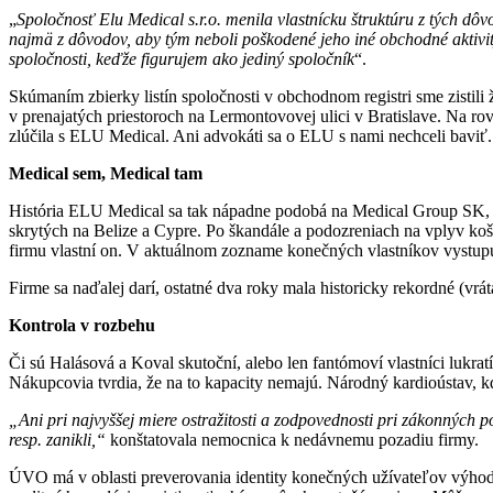
„
Spoločnosť Elu Medical s.r.o. menila vlastnícku štruktúru z tých dôv
najmä z dôvodov, aby tým neboli poškodené jeho iné obchodné aktivi
spoločnosti, keďže figurujem ako jediný spoločník
“.
Skúmaním zbierky listín spoločnosti v obchodnom registri sme zistili
v prenajatých priestoroch na Lermontovovej ulici v Bratislave. Na ro
zlúčila s ELU Medical. Ani advokáti sa o ELU s nami nechceli baviť.
Medical sem, Medical tam
História ELU Medical sa tak nápadne podobá na Medical Group SK, 
skrytých na Belize a Cypre. Po škandále a podozreniach na vplyv koši
firmu vlastní on. V aktuálnom zozname konečných vlastníkov vystup
Firme sa naďalej darí, ostatné dva roky mala historicky rekordné (vrá
Kontrola v rozbehu
Či sú Halásová a Koval skutoční, alebo len fantómoví vlastníci lukr
Nákupcovia tvrdia, že na to kapacity nemajú. Národný kardioústav, kd
„Ani pri najvyššej miere ostražitosti a zodpovednosti pri zákonných 
resp. zanikli,“
konštatovala nemocnica k nedávnemu pozadiu firmy.
ÚVO má v oblasti preverovania identity konečných užívateľov výhod