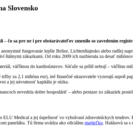
 na Slovensko
 – čo sa pre ne i pre obstarávateľov zmenilo so zavedením regist
a anonymné fungovanie lepšie Belize, Lichtenštajnsko alebo radšej nap
 živí štátnymi zákazkami. Od roku 2009 ich nazbierala za desať miliónov
ál, väčšinou do kardioústavov. Súťaže sa príliš nebojí – väčšinu mil
 tržby za 2,1 milióna eur), iné finančné ukazovatele vyzerajú aspoň pa
i a jej návratnosť kapitálu je nízka.
stnancoch nevedela dobre hospodáriť – alebo peniaze zo zákaziek pos
ELU Medical a jej úspešnosť vo vyhrávaní zdravotníckych tendrov. Pri
kom paneláku. Tú firma uvádza ako oficiálnu
majiteľku
. Halásová sa s 