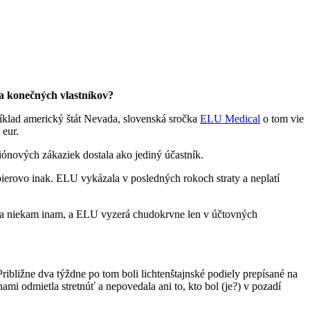
ra konečných vlastníkov?
ríklad americký štát Nevada, slovenská sročka
ELU Medical
o tom vie
 eur.
iónových zákaziek dostala ako jediný účastník.
pierovo inak. ELU vykázala v posledných rokoch straty a neplatí
iela niekam inam, a ELU vyzerá chudokrvne len v účtovných
bližne dva týždne po tom boli lichtenštajnské podiely prepísané na
nami odmietla stretnúť a nepovedala ani to, kto bol (je?) v pozadí