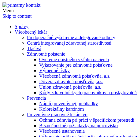
Menu
Skip to content
Správy
Všeobecný lekár
Predoperačné vyšetrenie a delegované odbery
Centrá integrovanej zdravotnej starostlivosti
Tlačivá
Zdravotné poistenie
Overenie poistného vzťahu pacienta
Vykazovanie pre zdravotné poisťovne
Výmenné lístky
Všeobecná zdravotná poisťovňa, a.s.
Dôvera zdravotná poisťovňa, a.s.
Union zdravotná poisťovňa, a.s.
Kódy zdravotníckych pracovníkov a poskytovate
Prevencia
Náplň preventívnej prehliadky
Kolorektálny karcinóm
Preventívne pracovné lekárstvo
Ochrana zdravia pri práci v špecifickom prostredí
Bezpečnostné požiadavky na pracovisko
Všeobecné ustanovenia
Očkovanie osôb v súvislosti s ohrozením zdravia pr