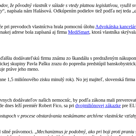
odov, že pôvodný vlastník v súlade s vtedy platnou legislatívou, využil
ty
“, napísala nám Halásová. Odkúpením podielov tiež podľa nej teda „
 že pri prevodoch vlastníctva hrala pomocnú úlohu
Advokátska kancelá
vnakej adrese bola zapísaná aj firma
MediSmart
, ktorá vlastníka skrýval
ďalšiu dodávateľskú firmu známu zo škandálu s predraženým nákupom
ckej skupiny Pavla Pašku zrazu do popredia predstúpil banskobystrický 
uje práve jeho meno.
tane 1,5 miliónového zisku minulý rok). No jej majiteľ, slovenská firm
atívnych dodávateľov našich nemocníc, by podľa zákona mali preverova
e dnes leží premiér Robert Fico, sa pri
dvojmiliónovej zákazke
pre ELU
postupoch v procese obstarávania neskúmame archívne vlastnícke vzťahy,
 silné právomoci. „
Mechanizmus je podobný, ako pri boji proti praniu