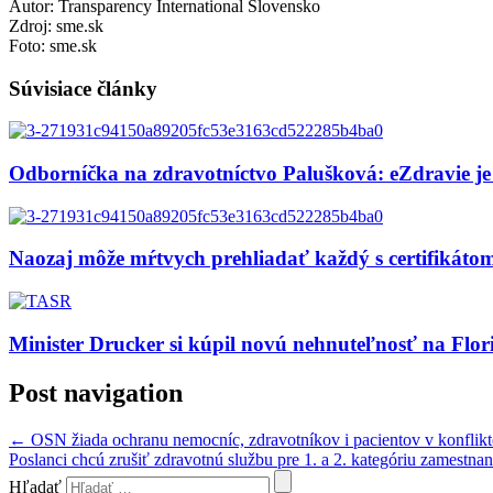
Autor: Transparency International Slovensko
Zdroj: sme.sk
Foto: sme.sk
Súvisiace články
Odborníčka na zdravotníctvo Palušková: eZdravie je
Naozaj môže mŕtvych prehliadať každý s certifikát
Minister Drucker si kúpil novú nehnuteľnosť na Flor
Post navigation
←
OSN žiada ochranu nemocníc, zdravotníkov i pacientov v konflik
Poslanci chcú zrušiť zdravotnú službu pre 1. a 2. kategóriu zamestn
Hľadať