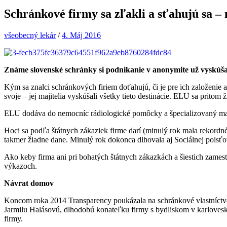
Schránkové firmy sa zľakli a sťahujú sa –
všeobecný lekár
/
4. Máj 2016
Známe slovenské schránky si podnikanie v anonymite už vyskúšali
Kým sa znalci schránkových firiem doťahujú, či je pre ich založenie 
svoje – jej majitelia vyskúšali všetky tieto destinácie. ELU sa pritom
ELU dodáva do nemocníc rádiologické pomôcky a špecializovaný materi
Hoci sa podľa štátnych zákaziek firme darí (minulý rok mala rekordné
takmer žiadne dane. Minulý rok dokonca dlhovala aj Sociálnej poisťovn
Ako keby firma ani pri bohatých štátnych zákazkách a šiestich zame
výkazoch.
Návrat domov
Koncom roka 2014 Transparency poukázala na schránkové vlastníctvo 
Jarmilu Halásovú, dlhodobú konateľku firmy s bydliskom v karloves
firmy.