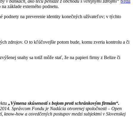
tby v bankách, ako tečú peniaze z obchodu s verejnými zdrojmi“
tvrdil
 na základe externého podnetu.
rné podnety na preverenie identity konečných užívateľov; v týchto
jných zdrojov. O to kľúčovejšie potom bude, komu zveria kontrolu a či
ýšenej snahy sa totiž môže stať, že na papieri firmy z Belize či
jektu
„Výmena skúseností s bojom proti schránkovým firmám“.
2014. Správcom Fondu je Nadácia otvorenej spoločnosti – Open
stí, know-how a osvedčených postupov medzi subjektmi v Slovenskej