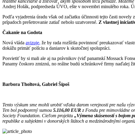
realitné kancelárie a zisťovať, akým spôsobom tečú peniaze. Môžeme
Andrej Holák, podpredseda ÚVO, ešte v novembri minulého roka. Úra
Podľa vyjadrenia úradu však od začiatku účinnosti tejto časti novely 
prípadoch prešetrovanie zatiaľ nebolo uzatvorené.
Z vlastnej iniciat
Čakanie na Godota
Nová vláda
avizuje,
že by rada rozšírila povinnosť preukazovať vlastn
dokážu primäť políciu a daniarov k skutočnej spolupráci.
Posvietiť by si mali ale aj na právnikov (viď panamskí Mossack Fonsec
Panamy čoskoro zmiznú, no reálne budú schránkové firmy naďalej ži
Barbora Tholtová, Gabriel Šípoš
Tento výskum sme mohli urobiť vďaka darom verejnosti pre našu výz
Ten bol podporený sumou
5.116,00 EUR
z Fondu pre mimovládne or
Society Foundation. Cieľom projektu
„Výmena skúseností s bojom p
republike a subjektmi v donorských štátoch a medzinárodnými organi