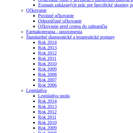
Zoznam zakázaných prác pre špecifické skupiny 
Očkovanie
Povinné očkovanie
Odporúčané očkovanie
Očkovanie pred cestou do zahraničia
Farmakoterapia - upozornenia
Štandardné diagnostické a terapeutické postupy
Rok 2014
Rok 2013
Rok 2012
Rok 2011
Rok 2010
Rok 2009
Rok 2008
Rok 2007
Rok 2006
Legislatíva
Legislatíva spolu
Rok 2014
Rok 2013
Rok 2012
Rok 2011
Rok 2010
Rok 2009