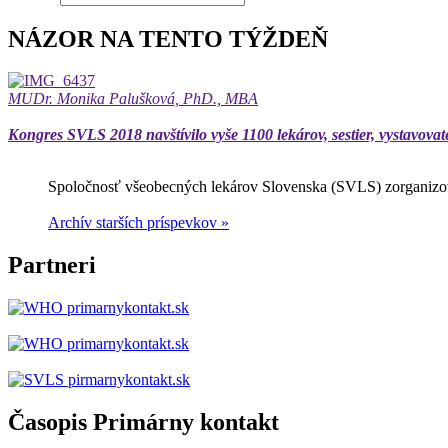
NÁZOR NA TENTO TÝŽDEŇ
MUDr. Monika Palušková, PhD., MBA
Kongres SVLS 2018 navštívilo vyše 1100 lekárov, sestier, vystavovat
Spoločnosť všeobecných lekárov Slovenska (SVLS) zorganizov
Archív starších príspevkov »
Partneri
Časopis Primárny kontakt