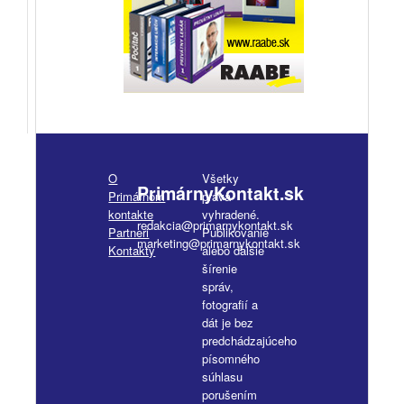
O
Všetky
PrimárnyKontakt.sk
Primárnom
práva
kontakte
vyhradené.
redakcia@primarnykontakt.sk
Partneri
Publikovanie
marketing@primarnykontakt.sk
Kontakty
alebo ďalšie
šírenie
správ,
fotografií a
dát je bez
predchádzajúceho
písomného
súhlasu
porušením