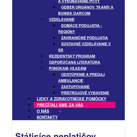
A VYKONÁVANIE PITVY
ODBER ORGÁNOV, TKANÍV A
BUNIEK DARCOM
VZDELÁVANIE
DOMÁCE PODUJATIA -
REGIÓNY
ZAHRANIČNÉ PODUJATIA
SÚSTAVNÉ VZDELÁVANIE V
SR
REZIDENTSKÝ PROGRAM
ODPORÚČANÁ LITERATÚRA
PONÚKAM, HĽADÁM
ODSTÚPENIE A PREDAJ
AMBULANCIE
ZASTUPOVANIE
PRÍSTROJOVÉ VYBAVENIE
LIEKY A ZDRAVOTNÍCKE POMÔCKY
PREČÍTALI SME ZA VÁS
O NÁS
KONTAKTY
Státisíce neplatičov