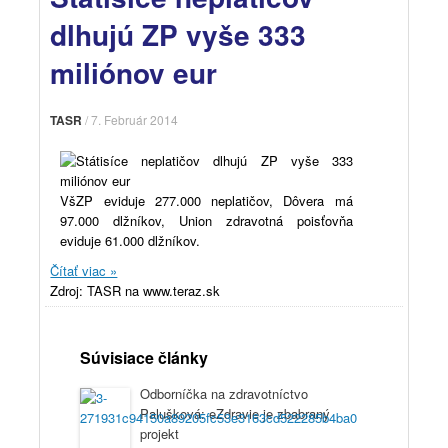
dlhujú ZP vyše 333
miliónov eur
TASR
/
7. Február 2014
VšZP eviduje 277.000 neplatičov, Dôvera má
97.000 dlžníkov, Union zdravotná poisťovňa
eviduje 61.000 dlžníkov.
Čítať viac »
Zdroj: TASR na www.teraz.sk
Súvisiace články
Odborníčka na zdravotníctvo
Palušková: eZdravie je zbabraný
projekt