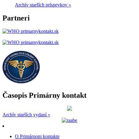
Archív starších príspevkov »
Partneri
Časopis Primárny kontakt
Archív starších vydaní »
O Primárnom kontakte