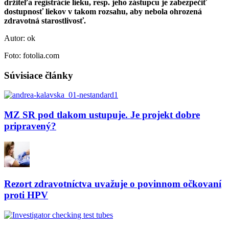
držiteľa registrácie lieku, resp. jeho zástupcu je zabezpečiť
dostupnosť liekov v takom rozsahu, aby nebola ohrozená
zdravotná starostlivosť.
Autor: ok
Foto: fotolia.com
Súvisiace články
MZ SR pod tlakom ustupuje. Je projekt dobre
pripravený?
Rezort zdravotníctva uvažuje o povinnom očkovaní
proti HPV