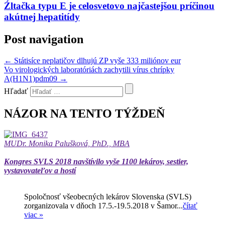
Źltačka typu E je celosvetovo najčastejšou príčinou
akútnej hepatitídy
Post navigation
←
Státisíce neplatičov dlhujú ZP vyše 333 miliónov eur
Vo virologických laboratóriách zachytili vírus chrípky
A(H1N1)pdm09
→
Hľadať
NÁZOR NA TENTO TÝŽDEŇ
MUDr. Monika Palušková, PhD., MBA
Kongres SVLS 2018 navštívilo vyše 1100 lekárov, sestier,
vystavovateľov a hostí
Spoločnosť všeobecných lekárov Slovenska (SVLS)
zorganizovala v dňoch 17.5.-19.5.2018 v Šamor...
čítať
viac »