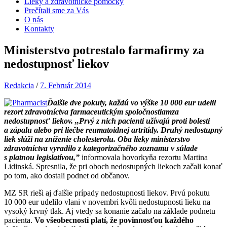
Lieky a zdravotnícke pomôcky
Prečítali sme za Vás
O nás
Kontakty
Ministerstvo potrestalo farmafirmy za
nedostupnosť liekov
Redakcia
/
7. Február 2014
Ďalšie dve pokuty, každú vo výške 10 000 eur udelil
rezort zdravotníctva farmaceutickým spoločnostiamza
nedostupnosť liekov. ,,Prvý z nich pacienti užívajú proti bolesti
a zápalu alebo pri liečbe reumatoidnej artritídy. Druhý nedostupný
liek slúži na zníženie cholesterolu. Oba lieky ministerstvo
zdravotníctva vyradilo z kategorizačného zoznamu v súlade
s platnou legislatívou,”
informovala hovorkyňa rezortu Martina
Lidinská. Spresnila, že pri oboch nedostupných liekoch začali konať
po tom, ako dostali podnet od občanov.
MZ SR rieši aj ďalšie prípady nedostupnosti liekov. Prvú pokutu
10 000 eur udelilo vlani v novembri kvôli nedostupnosti lieku na
vysoký krvný tlak. Aj vtedy sa konanie začalo na základe podnetu
pacienta.
Vo všeobecnosti platí, že povinnosťou každého