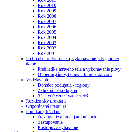
Rok 2011
Rok 2010
Rok 2009
Rok 2008
Rok 2007
Rok 2006
Rok 2005
Rok 2004
Rok 2003
Rok 2002
Rok 2001
Prehliadka mŕtveho tela, vykonávanie pitvy, odber
tkanív
Prehliadka mŕtveho tela a vykonávanie pitvy
Odber orgánov, tkanív a buniek darcom
Vzdelávanie
Domáce podujatia - regióny
Zahraničné podujatia
Sústavné vzdelávanie v SR
Rezidentský program
Odporúčaná literatúra
Ponúkam, hľadám
Odstúpenie a predaj ambulancie
Zastupovanie
Prístrojové vybavenie