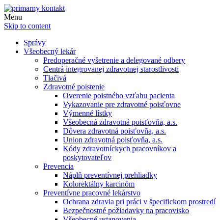
Menu
Skip to content
Správy
Všeobecný lekár
Predoperačné vyšetrenie a delegované odbery
Centrá integrovanej zdravotnej starostlivosti
Tlačivá
Zdravotné poistenie
Overenie poistného vzťahu pacienta
Vykazovanie pre zdravotné poisťovne
Výmenné lístky
Všeobecná zdravotná poisťovňa, a.s.
Dôvera zdravotná poisťovňa, a.s.
Union zdravotná poisťovňa, a.s.
Kódy zdravotníckych pracovníkov a
poskytovateľov
Prevencia
Náplň preventívnej prehliadky
Kolorektálny karcinóm
Preventívne pracovné lekárstvo
Ochrana zdravia pri práci v špecifickom prostredí
Bezpečnostné požiadavky na pracovisko
Všeobecné ustanovenia