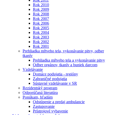
Rok 2011
Rok 2010
Rok 2009
Rok 2008
Rok 2007
Rok 2006
Rok 2005
Rok 2004
Rok 2003
Rok 2002
Rok 2001
Prehliadka mŕtveho tela, vykonávanie pitvy, odber
tkanív
Prehliadka mŕtveho tela a vykonávanie pitvy
Odber orgánov, tkanív a buniek darcom
Vzdelávanie
Domáce podujatia - regióny
Zahraničné podujatia
Sústavné vzdelávanie v SR
Rezidentský program
Odporúčaná literatúra
Ponúkam, hľadám
Odstúpenie a predaj ambulancie
Zastupovanie
Prístrojové vybavenie