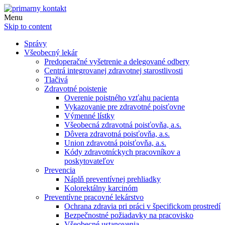
Menu
Skip to content
Správy
Všeobecný lekár
Predoperačné vyšetrenie a delegované odbery
Centrá integrovanej zdravotnej starostlivosti
Tlačivá
Zdravotné poistenie
Overenie poistného vzťahu pacienta
Vykazovanie pre zdravotné poisťovne
Výmenné lístky
Všeobecná zdravotná poisťovňa, a.s.
Dôvera zdravotná poisťovňa, a.s.
Union zdravotná poisťovňa, a.s.
Kódy zdravotníckych pracovníkov a
poskytovateľov
Prevencia
Náplň preventívnej prehliadky
Kolorektálny karcinóm
Preventívne pracovné lekárstvo
Ochrana zdravia pri práci v špecifickom prostredí
Bezpečnostné požiadavky na pracovisko
Všeobecné ustanovenia