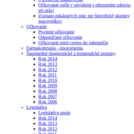
Očkovanie osôb v súvislosti s ohrozením zdravia
pri práci
Zoznam zakázaných prác pre špecifické skupiny
pracovníkov
Očkovanie
Povinné očkovanie
Odporúčané očkovanie
Očkovanie pred cestou do zahraničia
Farmakoterapia - upozornenia
Štandardné diagnostické a terapeutické postupy
Rok 2014
Rok 2013
Rok 2012
Rok 2011
Rok 2010
Rok 2009
Rok 2008
Rok 2007
Rok 2006
Legislatíva
Legislatíva spolu
Rok 2014
Rok 2013
Rok 2012