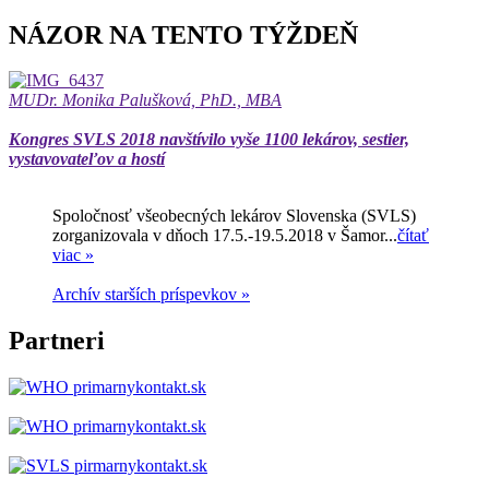
NÁZOR NA TENTO TÝŽDEŇ
MUDr. Monika Palušková, PhD., MBA
Kongres SVLS 2018 navštívilo vyše 1100 lekárov, sestier,
vystavovateľov a hostí
Spoločnosť všeobecných lekárov Slovenska (SVLS)
zorganizovala v dňoch 17.5.-19.5.2018 v Šamor...
čítať
viac »
Archív starších príspevkov »
Partneri