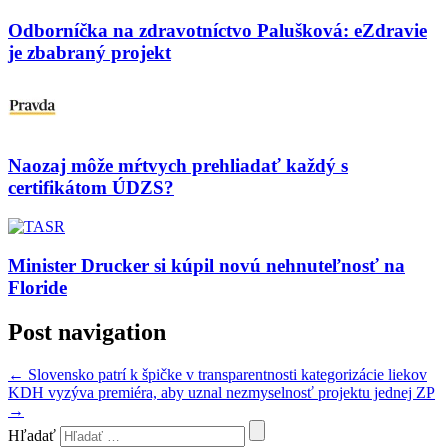
Odborníčka na zdravotníctvo Palušková: eZdravie
je zbabraný projekt
Naozaj môže mŕtvych prehliadať každý s
certifikátom ÚDZS?
Minister Drucker si kúpil novú nehnuteľnosť na
Floride
Post navigation
←
Slovensko patrí k špičke v transparentnosti kategorizácie liekov
KDH vyzýva premiéra, aby uznal nezmyselnosť projektu jednej ZP
→
Hľadať