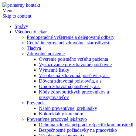
Menu
Skip to content
Správy
Všeobecný lekár
Predoperačné vyšetrenie a delegované odbery
Centrá integrovanej zdravotnej starostlivosti
Tlačivá
Zdravotné poistenie
Overenie poistného vzťahu pacienta
Vykazovanie pre zdravotné poisťovne
Výmenné lístky
Všeobecná zdravotná poisťovňa, a.s.
Dôvera zdravotná poisťovňa, a.s.
Union zdravotná poisťovňa, a.s.
Kódy zdravotníckych pracovníkov a
poskytovateľov
Prevencia
Náplň preventívnej prehliadky
Kolorektálny karcinóm
Preventívne pracovné lekárstvo
Ochrana zdravia pri práci v špecifickom prostredí
Bezpečnostné požiadavky na pracovisko
Všeobecné ustanovenia