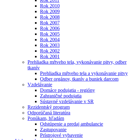
Rok 2011
Rok 2010
Rok 2009
Rok 2008
Rok 2007
Rok 2006
Rok 2005
Rok 2004
Rok 2003
Rok 2002
Rok 2001
Prehliadka mŕtveho tela, vykonávanie pitvy, odber
tkanív
Prehliadka mŕtveho tela a vykonávanie pitvy
Odber orgánov, tkanív a buniek darcom
Vzdelávanie
Domáce podujatia - regióny
Zahraničné podujatia
Sústavné vzdelávanie v SR
Rezidentský program
Odporúčaná literatúra
Ponúkam, hľadám
Odstúpenie a predaj ambulancie
Zastupovanie
Prístrojové vybavenie