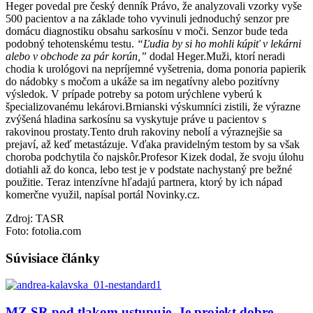
Heger povedal pre český denník Právo, že analyzovali vzorky vyše
500 pacientov a na základe toho vyvinuli jednoduchý senzor pre
domácu diagnostiku obsahu sarkosínu v moči. Senzor bude teda
podobný tehotenskému testu.
“Ľudia by si ho mohli kúpiť v lekárni
alebo v obchode za pár korún,”
dodal Heger.Muži, ktorí neradi
chodia k urológovi na nepríjemné vyšetrenia, doma ponoria papierik
do nádobky s močom a ukáže sa im negatívny alebo pozitívny
výsledok. V prípade potreby sa potom urýchlene vyberú k
špecializovanému lekárovi.Brnianski výskumníci zistili, že výrazne
zvýšená hladina sarkosínu sa vyskytuje práve u pacientov s
rakovinou prostaty.Tento druh rakoviny nebolí a výraznejšie sa
prejaví, až keď metastázuje. Vďaka pravidelným testom by sa však
choroba podchytila čo najskôr.Profesor Kizek dodal, že svoju úlohu
dotiahli až do konca, lebo test je v podstate nachystaný pre bežné
použitie. Teraz intenzívne hľadajú partnera, ktorý by ich nápad
komerčne využil, napísal portál Novinky.cz.
Zdroj: TASR
Foto: fotolia.com
Súvisiace články
MZ SR pod tlakom ustupuje. Je projekt dobre