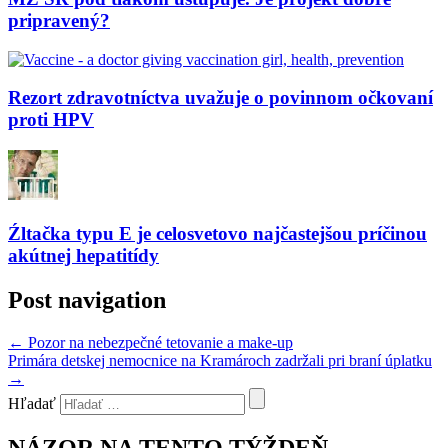
pripravený?
Rezort zdravotníctva uvažuje o povinnom očkovaní
proti HPV
Źltačka typu E je celosvetovo najčastejšou príčinou
akútnej hepatitídy
Post navigation
←
Pozor na nebezpečné tetovanie a make-up
Primára detskej nemocnice na Kramároch zadržali pri braní úplatku
→
Hľadať
NÁZOR NA TENTO TÝŽDEŇ