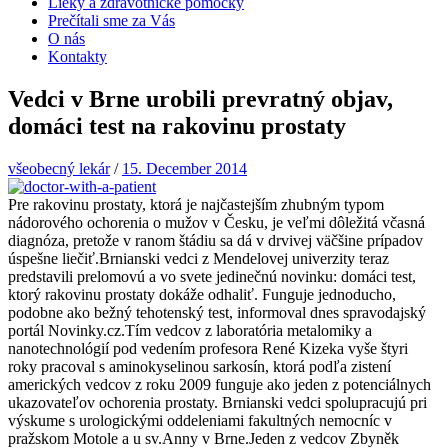
Lieky a zdravotnícke pomôcky
Prečítali sme za Vás
O nás
Kontakty
Vedci v Brne urobili prevratný objav,
domáci test na rakovinu prostaty
všeobecný lekár
/
15. December 2014
Pre rakovinu prostaty, ktorá je najčastejším zhubným typom
nádorového ochorenia o mužov v Česku, je veľmi dôležitá včasná
diagnóza, pretože v ranom štádiu sa dá v drvivej väčšine prípadov
úspešne liečiť.Brnianski vedci z Mendelovej univerzity teraz
predstavili prelomovú a vo svete jedinečnú novinku: domáci test,
ktorý rakovinu prostaty dokáže odhaliť. Funguje jednoducho,
podobne ako bežný tehotenský test, informoval dnes spravodajský
portál Novinky.cz.Tím vedcov z laboratória metalomiky a
nanotechnológií pod vedením profesora René Kizeka vyše štyri
roky pracoval s aminokyselinou sarkosín, ktorá podľa zistení
amerických vedcov z roku 2009 funguje ako jeden z potenciálnych
ukazovateľov ochorenia prostaty. Brnianski vedci spolupracujú pri
výskume s urologickými oddeleniami fakultných nemocníc v
pražskom Motole a u sv.Anny v Brne.Jeden z vedcov Zbyněk