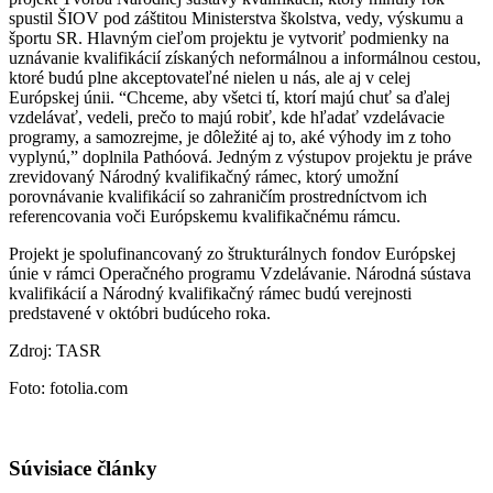
spustil ŠIOV pod záštitou Ministerstva školstva, vedy, výskumu a
športu SR. Hlavným cieľom projektu je vytvoriť podmienky na
uznávanie kvalifikácií získaných neformálnou a informálnou cestou,
ktoré budú plne akceptovateľné nielen u nás, ale aj v celej
Európskej únii. “Chceme, aby všetci tí, ktorí majú chuť sa ďalej
vzdelávať, vedeli, prečo to majú robiť, kde hľadať vzdelávacie
programy, a samozrejme, je dôležité aj to, aké výhody im z toho
vyplynú,” doplnila Pathóová. Jedným z výstupov projektu je práve
zrevidovaný Národný kvalifikačný rámec, ktorý umožní
porovnávanie kvalifikácií so zahraničím prostredníctvom ich
referencovania voči Európskemu kvalifikačnému rámcu.
Projekt je spolufinancovaný zo štrukturálnych fondov Európskej
únie v rámci Operačného programu Vzdelávanie. Národná sústava
kvalifikácií a Národný kvalifikačný rámec budú verejnosti
predstavené v októbri budúceho roka.
Zdroj: TASR
Foto: fotolia.com
Súvisiace články