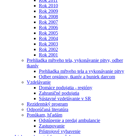
Rok 2011
Rok 2010
Rok 2009
Rok 2008
Rok 2007
Rok 2006
Rok 2005
Rok 2004
Rok 2003
Rok 2002
Rok 2001
Prehliadka mŕtveho tela, vykonávanie pitvy, odber
tkanív
Prehliadka mŕtveho tela a vykonávanie pitvy
Odber orgánov, tkanív a buniek darcom
Vzdelávanie
Domáce podujatia - regióny
Zahraničné podujatia
Sústavné vzdelávanie v SR
Rezidentský program
Odporúčaná literatúra
Ponúkam, hľadám
Odstúpenie a predaj ambulancie
Zastupovanie
Prístrojové vybavenie