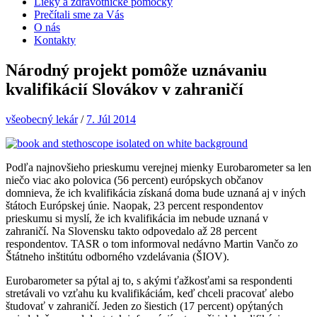
Lieky a zdravotnícke pomôcky
Prečítali sme za Vás
O nás
Kontakty
Národný projekt pomôže uznávaniu
kvalifikácií Slovákov v zahraničí
všeobecný lekár
/
7. Júl 2014
Podľa najnovšieho prieskumu verejnej mienky Eurobarometer sa len
niečo viac ako polovica (56 percent) európskych občanov
domnieva, že ich kvalifikácia získaná doma bude uznaná aj v iných
štátoch Európskej únie. Naopak, 23 percent respondentov
prieskumu si myslí, že ich kvalifikácia im nebude uznaná v
zahraničí. Na Slovensku takto odpovedalo až 28 percent
respondentov. TASR o tom informoval nedávno Martin Vančo zo
Štátneho inštitútu odborného vzdelávania (ŠIOV).
Eurobarometer sa pýtal aj to, s akými ťažkosťami sa respondenti
stretávali vo vzťahu ku kvalifikáciám, keď chceli pracovať alebo
študovať v zahraničí. Jeden zo šiestich (17 percent) opýtaných