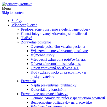
Menu
Skip to content
Správy
Všeobecný lekár
Predoperačné vyšetrenie a delegované odbery
Centrá integrovanej zdravotnej starostlivosti
Tlačivá
Zdravotné poistenie
Overenie poistného vzťahu pacienta
Vykazovanie pre zdravotné poisťovne
Výmenné lístky
Všeobecná zdravotná poisťovňa, a.s.
Dôvera zdravotná poisťovňa, a.s.
Union zdravotná poisťovňa, a.s.
Kódy zdravotníckych pracovníkov a
poskytovateľov
Prevencia
Náplň preventívnej prehliadky
Kolorektálny karcinóm
Preventívne pracovné lekárstvo
Ochrana zdravia pri práci v špecifickom prostredí
Bezpečnostné požiadavky na pracovisko
Všeobecné ustanovenia