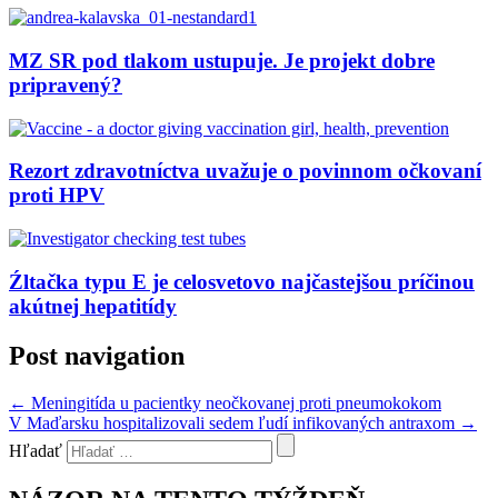
MZ SR pod tlakom ustupuje. Je projekt dobre
pripravený?
Rezort zdravotníctva uvažuje o povinnom očkovaní
proti HPV
Źltačka typu E je celosvetovo najčastejšou príčinou
akútnej hepatitídy
Post navigation
←
Meningitída u pacientky neočkovanej proti pneumokokom
V Maďarsku hospitalizovali sedem ľudí infikovaných antraxom
→
Hľadať