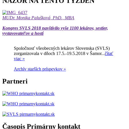
NÁZOR NA TENTO TÝŽDEŇ
MUDr. Monika Palušková, PhD., MBA
Kongres SVLS 2018 navštívilo vyše 1100 lekárov, sestier,
vystavovateľov a hostí
Spoločnosť všeobecných lekárov Slovenska (SVLS)
zorganizovala v dňoch 17.5.-19.5.2018 v Šamor...
čítať
viac »
Archív starších príspevkov »
Partneri
Časopis Primárny kontakt