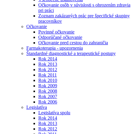
Očkovanie osôb v súvislosti s ohrozením zdravia
pri práci
Zoznam zakázaných prác pre špecifické skupiny
pracovníkov
Očkovanie
Povinné očkovanie
Odporúčané očkovanie
Očkovanie pred cestou do zahraničia
Farmakoterapia - upozornenia
Štandardné diagnostické a terapeutické postupy
Rok 2014
Rok 2013
Rok 2012
Rok 2011
Rok 2010
Rok 2009
Rok 2008
Rok 2007
Rok 2006
Legislatíva
Legislatíva spolu
Rok 2014
Rok 2013
Rok 2012