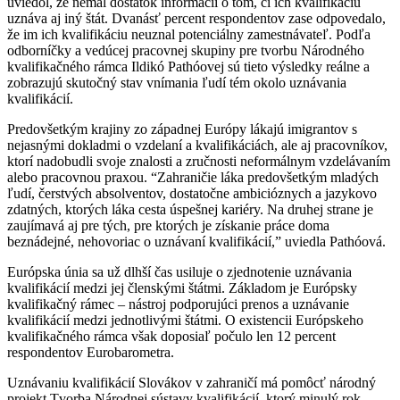
uviedol, že nemal dostatok informácií o tom, či ich kvalifikáciu
uznáva aj iný štát. Dvanásť percent respondentov zase odpovedalo,
že im ich kvalifikáciu neuznal potenciálny zamestnávateľ. Podľa
odborníčky a vedúcej pracovnej skupiny pre tvorbu Národného
kvalifikačného rámca Ildikó Pathóovej sú tieto výsledky reálne a
zobrazujú skutočný stav vnímania ľudí tém okolo uznávania
kvalifikácií.
Predovšetkým krajiny zo západnej Európy lákajú imigrantov s
nejasnými dokladmi o vzdelaní a kvalifikáciách, ale aj pracovníkov,
ktorí nadobudli svoje znalosti a zručnosti neformálnym vzdelávaním
alebo pracovnou praxou. “Zahraničie láka predovšetkým mladých
ľudí, čerstvých absolventov, dostatočne ambicióznych a jazykovo
zdatných, ktorých láka cesta úspešnej kariéry. Na druhej strane je
zaujímavá aj pre tých, pre ktorých je získanie práce doma
beznádejné, nehovoriac o uznávaní kvalifikácií,” uviedla Pathóová.
Európska únia sa už dlhší čas usiluje o zjednotenie uznávania
kvalifikácií medzi jej členskými štátmi. Základom je Európsky
kvalifikačný rámec – nástroj podporujúci prenos a uznávanie
kvalifikácií medzi jednotlivými štátmi. O existencii Európskeho
kvalifikačného rámca však doposiaľ počulo len 12 percent
respondentov Eurobarometra.
Uznávaniu kvalifikácií Slovákov v zahraničí má pomôcť národný
projekt Tvorba Národnej sústavy kvalifikácií, ktorý minulý rok