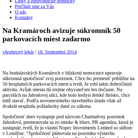
Lieky a zdravotnícke pomôcky
Prečítali sme za Vás
O nás
Kontakty
Na Kramároch avizuje súkromník 50
parkovacích miest zadarmo
všeobecný lekár
/
18. September 2014
Na bratislavských Kramároch v blízkosti nemocnice upravuje
súkromná spoločnosť svoj pozemok. Chce ho premeniť približne na
50 bezplatných parkovacích miest a tvrdí, že robí takto dobročinnú
aktivitu. Avšak miesta dá zrejme obyvateľom len dočasne. Na
parcelách na Jahodovej ulici, kde bolo kedysi detské ihrisko, chce
totiž stavať. Podľa novomestského stavebného úradu však už
dvakrát nesplnila požiadavky dané zo zákona.
Spoločnosť dnes vystupuje pod názvom Charitatívny pozemok
Jahodová, premenovala sa zo smoke & blues. PR agentúra, ktorá ju
zastupuje, tvrdí, že ju vlastní Nopec Investments Limited so sídlom
v Londýne. “Spoločnosť plánovala na pozemku výstavbu