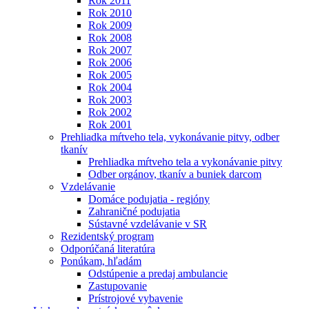
Rok 2011
Rok 2010
Rok 2009
Rok 2008
Rok 2007
Rok 2006
Rok 2005
Rok 2004
Rok 2003
Rok 2002
Rok 2001
Prehliadka mŕtveho tela, vykonávanie pitvy, odber
tkanív
Prehliadka mŕtveho tela a vykonávanie pitvy
Odber orgánov, tkanív a buniek darcom
Vzdelávanie
Domáce podujatia - regióny
Zahraničné podujatia
Sústavné vzdelávanie v SR
Rezidentský program
Odporúčaná literatúra
Ponúkam, hľadám
Odstúpenie a predaj ambulancie
Zastupovanie
Prístrojové vybavenie