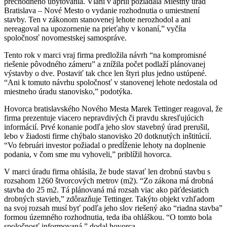
prechodného ubytovania. Vlani v apríli požiadala Miestny úrad
Bratislava – Nové Mesto o vydanie rozhodnutia o umiestnení
stavby. Ten v zákonom stanovenej lehote nerozhodol a ani
nereagoval na upozornenie na prieťahy v konaní,” vyčíta
spoločnosť novomestskej samospráve.
Tento rok v marci vraj firma predložila návrh “na kompromisné
riešenie pôvodného zámeru” a znížila počet podlaží plánovanej
výstavby o dve. Postaviť tak chce len štyri plus jedno ustúpené.
“Ani k tomuto návrhu spoločnosť v stanovenej lehote nedostala od
miestneho úradu stanovisko,” podotýka.
Hovorca bratislavského Nového Mesta Marek Tettinger reagoval, že
firma prezentuje viacero nepravdivých či pravdu skresľujúcich
informácií. Prvé konanie podľa jeho slov stavebný úrad prerušil,
lebo v žiadosti firme chýbalo stanovisko 20 dotknutých inštitúcií.
“Vo februári investor požiadal o predĺženie lehoty na doplnenie
podania, v čom sme mu vyhoveli,” priblížil hovorca.
V marci úradu firma ohlásila, že bude stavať len drobnú stavbu s
rozsahom 1260 štvorcových metrov (m2). “Zo zákona má drobná
stavba do 25 m2. Tá plánovaná má rozsah viac ako päťdesiatich
drobných stavieb,” zdôrazňuje Tettinger. Takýto objekt vzhľadom
na svoj rozsah musí byť podľa jeho slov riešený ako “riadna stavba”
formou územného rozhodnutia, teda iba ohláškou. “O tomto bola
spoločnosť informovaná,” dodal hovorca.