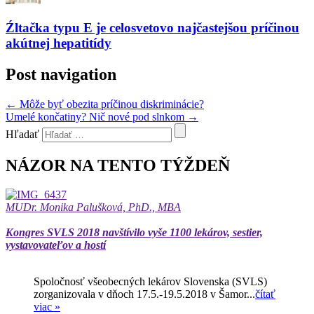
Źltačka typu E je celosvetovo najčastejšou príčinou
akútnej hepatitídy
Post navigation
←
Môže byť obezita príčinou diskriminácie?
Umelé končatiny? Nič nové pod slnkom
→
Hľadať
NÁZOR NA TENTO TÝŽDEŇ
MUDr. Monika Palušková, PhD., MBA
Kongres SVLS 2018 navštívilo vyše 1100 lekárov, sestier,
vystavovateľov a hostí
Spoločnosť všeobecných lekárov Slovenska (SVLS)
zorganizovala v dňoch 17.5.-19.5.2018 v Šamor...
čítať
viac »