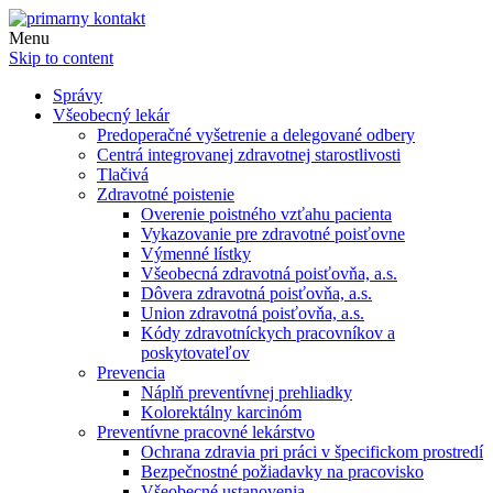
Menu
Skip to content
Správy
Všeobecný lekár
Predoperačné vyšetrenie a delegované odbery
Centrá integrovanej zdravotnej starostlivosti
Tlačivá
Zdravotné poistenie
Overenie poistného vzťahu pacienta
Vykazovanie pre zdravotné poisťovne
Výmenné lístky
Všeobecná zdravotná poisťovňa, a.s.
Dôvera zdravotná poisťovňa, a.s.
Union zdravotná poisťovňa, a.s.
Kódy zdravotníckych pracovníkov a
poskytovateľov
Prevencia
Náplň preventívnej prehliadky
Kolorektálny karcinóm
Preventívne pracovné lekárstvo
Ochrana zdravia pri práci v špecifickom prostredí
Bezpečnostné požiadavky na pracovisko
Všeobecné ustanovenia