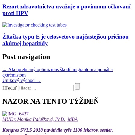
Rezort zdravotníctva uvažuje o povinnom očkovaní
proti HPV
Źltačka typu E je celosvetovo najčastejšou príčinou
akútnej hepatitídy
Post navigation
←
Ako prehnaný optimizmus škodí imigrantom a pomáha
extrémistom
Únikový východ
→
Hľadať
NÁZOR NA TENTO TÝŽDEŇ
MUDr. Monika Palušková, PhD., MBA
Kongres SVLS 2018 navštívilo vyše 1100 lekárov, sestier,