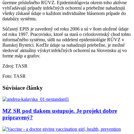
územne príslušného RÚVZ. Epidemiológovia okrem toho aktívne
vyhľadávajú prípady infekčných ochorení a priebežne nahadzujú
všetky získané údaje o každom individuálne hlásenom prípade do
databázy systému.
Súčasný EPIS je zavedený od roku 2006 a sú v ňom uložené údaje
od roku 1997. Pracovisko, ktoré sa stará o celoslovenský chod tohto
informačného systému, sídli na oddelení epidemiológie RÚVZ v
Banskej Bystrici. Keďže údaje sa nahadzujú priebežne, je možné
sledovať aktuálny výskyt infekčných ochorení na Slovensku aj vo
forme máp a grafov.
Zdroj: TASR
Foto: TASR
Súvisiace články
MZ SR pod tlakom ustupuje. Je projekt dobre
pripravený?