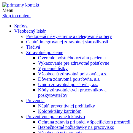
Menu
Skip to content
Správy
Všeobecný lekár
Predoperačné vyšetrenie a delegované odbery
Centrá integrovanej zdravotnej starostlivosti
Tlačivá
Zdravotné poistenie
Overenie poistného vzťahu pacienta
Vykazovanie pre zdravotné poisťovne
Výmenné lístky
Všeobecná zdravotná poisťovňa, a.s.
Dôvera zdravotná poisťovňa, a.s.
Union zdravotná poisťovňa, a.s.
Kódy zdravotníckych pracovníkov a
poskytovateľov
Prevencia
Náplň preventívnej prehliadky
Kolorektálny karcinóm
Preventívne pracovné lekárstvo
Ochrana zdravia pri práci v špecifickom prostredí
Bezpečnostné požiadavky na pracovisko
Všeobecné ustanovenia