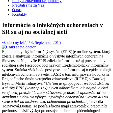
Lieky a zdravotnícke pomôcky
Prečítali sme za Vás
O nás
Kontakty
Informácie o infekčných ochoreniach v
SR sú aj na sociálnej sieti
všeobecný lekár
/
4. September 2015
Epidemiologický informačný systém (EPIS) je on-line systém, ktorý
zbiera a analyzuje informácie o výskyte infekčných ochorení na
Slovensku. Najnovšie EPIS zdieľa informácie už aj prostredníctvom
sociálnej siete Facebook pod názvom Epidemiologický informačný
systém. Stránka však bude poskytovať informácie aj o epidemiológii
infekčných ochorení vo svete. TASR o tom informovala hovorkyňa
Regionálneho úradu verejného zdravotníctva (RÚVZ) v Banskej
Bystrici Mária Tolnayová.
“Cieľom je spropagovať webovú stránku
a služby EPIS (www.epis.sk) nielen odborníkom, ale najmä laickej
verejnosti, pretože hlavne v súčasnosti je dôležité upozorňovať na
aktuálnu situáciu vo výskyte infekčných ochorení na Slovensku i vo
svete a tiež na možnosti ako ochoreniam predchádzať,”
uviedla
Tolnayová.Dodala, že podľa zákona majú zdravotnícki pracovníci
povinnosť hlásiť výskyt prenosných ochorení epidemiológovi