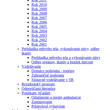
Rok 2011
Rok 2010
Rok 2009
Rok 2008
Rok 2007
Rok 2006
Rok 2005
Rok 2004
Rok 2003
Rok 2002
Rok 2001
Prehliadka mŕtveho tela, vykonávanie pitvy, odber
tkanív
Prehliadka mŕtveho tela a vykonávanie pitvy
Odber orgánov, tkanív a buniek darcom
Vzdelávanie
Domáce podujatia - regióny
Zahraničné podujatia
Sústavné vzdelávanie v SR
Rezidentský program
Odporúčaná literatúra
Ponúkam, hľadám
Odstúpenie a predaj ambulancie
Zastupovanie
Prístrojové vybavenie