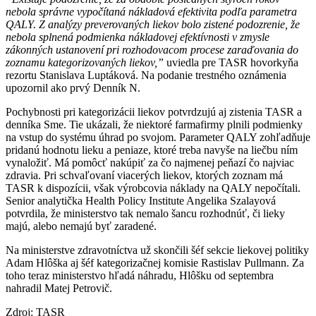
nebola správne vypočítaná nákladová efektivita podľa parametra
QALY. Z analýzy preverovaných liekov bolo zistené podozrenie, že
nebola splnená podmienka nákladovej efektívnosti v zmysle
zákonných ustanovení pri rozhodovacom procese zaraďovania do
zoznamu kategorizovaných liekov,”
uviedla pre TASR hovorkyňa
rezortu Stanislava Luptáková. Na podanie trestného oznámenia
upozornil ako prvý Denník N.
Pochybnosti pri kategorizácii liekov potvrdzujú aj zistenia TASR a
denníka Sme. Tie ukázali, že niektoré farmafirmy plnili podmienky
na vstup do systému úhrad po svojom. Parameter QALY zohľadňuje
pridanú hodnotu lieku a peniaze, ktoré treba navyše na liečbu ním
vynaložiť. Má pomôcť nakúpiť za čo najmenej peňazí čo najviac
zdravia. Pri schvaľovaní viacerých liekov, ktorých zoznam má
TASR k dispozícii, však výrobcovia náklady na QALY nepočítali.
Senior analytička Health Policy Institute Angelika Szalayová
potvrdila, že ministerstvo tak nemalo šancu rozhodnúť, či lieky
majú, alebo nemajú byť zaradené.
Na ministerstve zdravotníctva už skončili šéf sekcie liekovej politiky
Adam Hlôška aj šéf kategorizačnej komisie Rastislav Pullmann. Za
toho teraz ministerstvo hľadá náhradu, Hlôšku od septembra
nahradil Matej Petrovič.
Zdroj: TASR