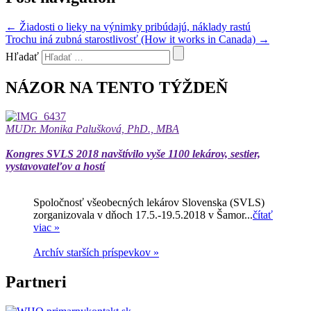
←
Žiadosti o lieky na výnimky pribúdajú, náklady rastú
Trochu iná zubná starostlivosť (How it works in Canada)
→
Hľadať
NÁZOR NA TENTO TÝŽDEŇ
MUDr. Monika Palušková, PhD., MBA
Kongres SVLS 2018 navštívilo vyše 1100 lekárov, sestier,
vystavovateľov a hostí
Spoločnosť všeobecných lekárov Slovenska (SVLS)
zorganizovala v dňoch 17.5.-19.5.2018 v Šamor...
čítať
viac »
Archív starších príspevkov »
Partneri