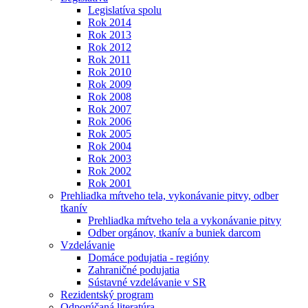
Legislatíva spolu
Rok 2014
Rok 2013
Rok 2012
Rok 2011
Rok 2010
Rok 2009
Rok 2008
Rok 2007
Rok 2006
Rok 2005
Rok 2004
Rok 2003
Rok 2002
Rok 2001
Prehliadka mŕtveho tela, vykonávanie pitvy, odber
tkanív
Prehliadka mŕtveho tela a vykonávanie pitvy
Odber orgánov, tkanív a buniek darcom
Vzdelávanie
Domáce podujatia - regióny
Zahraničné podujatia
Sústavné vzdelávanie v SR
Rezidentský program
Odporúčaná literatúra