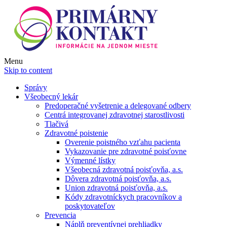
Menu
Skip to content
Správy
Všeobecný lekár
Predoperačné vyšetrenie a delegované odbery
Centrá integrovanej zdravotnej starostlivosti
Tlačivá
Zdravotné poistenie
Overenie poistného vzťahu pacienta
Vykazovanie pre zdravotné poisťovne
Výmenné lístky
Všeobecná zdravotná poisťovňa, a.s.
Dôvera zdravotná poisťovňa, a.s.
Union zdravotná poisťovňa, a.s.
Kódy zdravotníckych pracovníkov a
poskytovateľov
Prevencia
Náplň preventívnej prehliadky