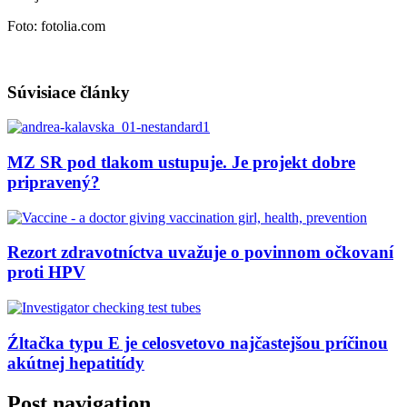
Foto: fotolia.com
Súvisiace články
MZ SR pod tlakom ustupuje. Je projekt dobre
pripravený?
Rezort zdravotníctva uvažuje o povinnom očkovaní
proti HPV
Źltačka typu E je celosvetovo najčastejšou príčinou
akútnej hepatitídy
Post navigation