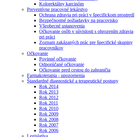
Kolorektálny karcinóm
Preventívne pracovné lekárstvo
Ochrana zdravia pri práci v špecifickom prostredí
Bezpečnostné požiadavky na pracovisko
Všeobecné ustanovenia
Očkovanie osôb v súvislosti s ohrozením zdravia
pri práci
Zoznam zakázaných prác pre špecifické skupiny
pracovníkov
Očkovanie
Povinné očkovanie
Odporúčané očkovanie
Očkovanie pred cestou do zahraničia
Farmakoterapia - upozornenia
Štandardné diagnostické a terapeutické postupy
Rok 2014
Rok 2013
Rok 2012
Rok 2011
Rok 2010
Rok 2009
Rok 2008
Rok 2007
Rok 2006
Legislatíva