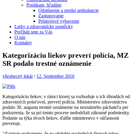
Ponúkam, hľadám
Odstúpenie a predaj ambulancie
Zastupovanie
Prístrojové vybavenie
Lieky a zdravotnícke pomôcky
Prečítali sme za Vás
O nás
Kontakty
Kategorizáciu liekov preverí polícia, MZ
SR podalo trestné oznámenie
všeobecný lekár
/
12. September 2016
Kategorizáciu liekov, v rámci ktorej sa rozhoduje o ich úhradách od
zdravotných poisťovní, preverí polícia. Ministerstvo zdravotníctva
podalo 30. augusta trestné oznámenie na neznámeho páchateľa pre
podozrenia, že sa pri tomto procese nedodržali zákonné podmienky.
Podanie sa týka dvoch liekov, ďalšie ministerstvo v súčasnosti
preveruje.
“Existuje podozrenie, že za obdobie posledných štyroch rokov