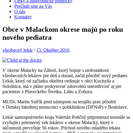
Lieky a zdravotnícke pomôcky
Prečítali sme za Vás
O nás
Kontakty
Obce v Malackom okrese majú po roku
nového pediatra
všeobecný lekár
/
15. Október 2016
V okrese Malacky na Záhorí, ktorý bojuje s nedostatkom
všeobecných lekárov pre deti a dorast, začal pôsobiť nový pediater.
Lekár, ktorý od začiatku októbra ordinuje v obci Kuchyňa a
Sološnica, má v pláne poskytovať zdravotnú starostlivosť aj pre
pacientov z Plaveckého Štvrtku, Lábu a Zohoru.
MUDr. Martin Salčík pred nástupom na terajšiu prax pôsobil
v Detskej fakultnej nemocnici s poliklinikou (DFNsP) v Bratislave.
Lekár samosprávneho kraja Valerián Potičný pripomenul neustále sa
zvyšujúci priemerný vek lekárov v okrese Malacky, ktorý v
súčasnosti prevyšuje 56 rokov. Príchod nového mladého lekára