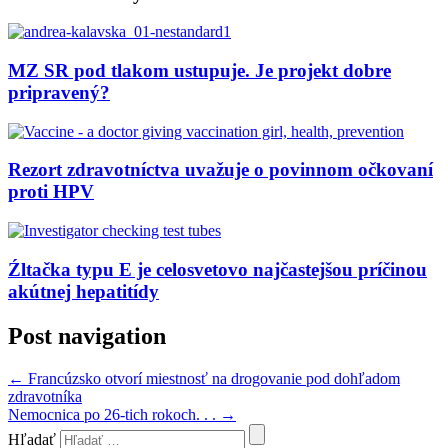
MZ SR pod tlakom ustupuje. Je projekt dobre
pripravený?
Rezort zdravotníctva uvažuje o povinnom očkovaní
proti HPV
Źltačka typu E je celosvetovo najčastejšou príčinou
akútnej hepatitídy
Post navigation
←
Francúzsko otvorí miestnosť na drogovanie pod dohľadom
zdravotníka
Nemocnica po 26-tich rokoch. . .
→
Hľadať