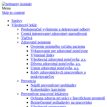
Menu
Skip to content
Správy
Všeobecný lekár
Predoperačné vyšetrenie a delegované odbery
Centrá integrovanej zdravotnej starostlivosti
Tlačivá
Zdravotné poistenie
Overenie poistného vzťahu pacienta
Vykazovanie pre zdravotné poisťovne
Výmenné lístky
Všeobecná zdravotná poisťovňa, a.s.
Dôvera zdravotná poisťovňa, a.s.
Union zdravotná poisťovňa, a.s.
Kódy zdravotníckych pracovníkov a
poskytovateľov
Prevencia
Náplň preventívnej prehliadky
Kolorektálny karcinóm
Preventívne pracovné lekárstvo
Ochrana zdravia pri práci v špecifickom prostredí
Bezpečnostné požiadavky na pracovisko
Všeobecné ustanovenia