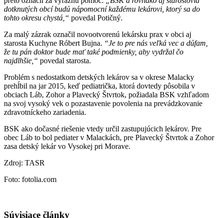
preto označil za výraznú pomoc.
„BSK a rovnako aj starostovia
dotknutých obcí budú nápomocní každému lekárovi, ktorý sa do
tohto okresu chystá,“
povedal Potičný.
Za malý zázrak označil novootvorenú lekársku prax v obci aj
starosta Kuchyne Róbert Bujna.
“Je to pre nás veľká vec a dúfam,
že tu pán doktor bude mať také podmienky, aby vydržal čo
najdlhšie,“
povedal starosta.
Problém s nedostatkom detských lekárov sa v okrese Malacky
prehĺbil na jar 2015, keď pediatrička, ktorá dovtedy pôsobila v
obciach Láb, Zohor a Plavecký Štvrtok, požiadala BSK vzhľadom
na svoj vysoký vek o pozastavenie povolenia na prevádzkovanie
zdravotníckeho zariadenia.
BSK ako dočasné riešenie vtedy určil zastupujúcich lekárov. Pre
obec Láb to bol pediater v Malackách, pre Plavecký Štvrtok a Zohor
zasa detský lekár vo Vysokej pri Morave.
Zdroj: TASR
Foto: fotolia.com
Súvisiace články