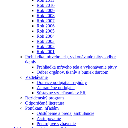
Rok 2011
Rok 2010
Rok 2009
Rok 2008
Rok 2007
Rok 2006
Rok 2005
Rok 2004
Rok 2003
Rok 2002
Rok 2001
Prehliadka mŕtveho tela, vykonávanie pitvy, odber
tkanív
Prehliadka mŕtveho tela a vykonávanie pitvy
Odber orgánov, tkanív a buniek darcom
Vzdelávanie
Domáce podujatia - regióny
Zahraničné podujatia
Sústavné vzdelávanie v SR
Rezidentský program
Odporúčaná literatúra
Ponúkam, hľadám
Odstúpenie a predaj ambulancie
Zastupovanie
Prístrojové vybavenie