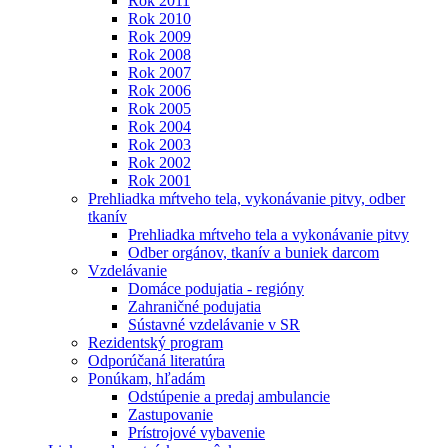
Rok 2011
Rok 2010
Rok 2009
Rok 2008
Rok 2007
Rok 2006
Rok 2005
Rok 2004
Rok 2003
Rok 2002
Rok 2001
Prehliadka mŕtveho tela, vykonávanie pitvy, odber
tkanív
Prehliadka mŕtveho tela a vykonávanie pitvy
Odber orgánov, tkanív a buniek darcom
Vzdelávanie
Domáce podujatia - regióny
Zahraničné podujatia
Sústavné vzdelávanie v SR
Rezidentský program
Odporúčaná literatúra
Ponúkam, hľadám
Odstúpenie a predaj ambulancie
Zastupovanie
Prístrojové vybavenie