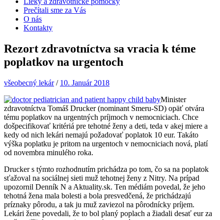
Lieky a zdravotnícke pomôcky
Prečítali sme za Vás
O nás
Kontakty
Rezort zdravotníctva sa vracia k téme
poplatkov na urgentoch
všeobecný lekár
/
10. Január 2018
Minister
zdravotníctva Tomáš Drucker (nominant Smeru-SD) opäť otvára
tému poplatkov na urgentných príjmoch v nemocniciach. Chce
došpecifikovať kritériá pre tehotné ženy a deti, teda v akej miere a
kedy od nich lekári nemajú požadovať poplatok 10 eur. Takáto
výška poplatku je pritom na urgentoch v nemocniciach nová, platí
od novembra minulého roka.
Drucker s týmto rozhodnutím prichádza po tom, čo sa na poplatok
sťažoval na sociálnej sieti muž tehotnej ženy z Nitry. Na prípad
upozornil Denník N a Aktuality.sk. Ten médiám povedal, že jeho
tehotná žena mala bolesti a bola presvedčená, že prichádzajú
príznaky pôrodu, a tak ju muž zaviezol na pôrodnícky príjem.
Lekári žene povedali, že to bol planý poplach a žiadali desať eur za