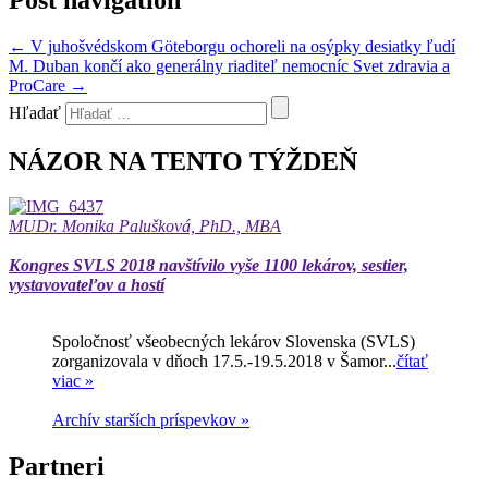
←
V juhošvédskom Göteborgu ochoreli na osýpky desiatky ľudí
M. Duban končí ako generálny riaditeľ nemocníc Svet zdravia a
ProCare
→
Hľadať
NÁZOR NA TENTO TÝŽDEŇ
MUDr. Monika Palušková, PhD., MBA
Kongres SVLS 2018 navštívilo vyše 1100 lekárov, sestier,
vystavovateľov a hostí
Spoločnosť všeobecných lekárov Slovenska (SVLS)
zorganizovala v dňoch 17.5.-19.5.2018 v Šamor...
čítať
viac »
Archív starších príspevkov »
Partneri