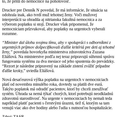
to, že prišli do nemocnice na pohotovosť.
Drucker pre Denník N povedal, že má informácie, že situácia sa
odohrala inak, ako tvrdí muž tehotnej ženy. Voči mužovej
interpretácii sa ohradila aj nitrianska fakultná nemocnica a za
výberom poplatku si stojí. Drucker však pripomenul, že
nemocniciam prízvukoval, aby poplatky na urgentoch vyberali
rozumne.
“Minister dal úlohu svojmu tímu, aby v spolupráci s odborníkmi z
urgentných príjmov došpecifikovali ďalšie kritériá pre deti aj tehotné
ženy,”
povedala hovorkyňa ministerstva zdravotníctva Zuzana
Eliášová. Na ministerstve podľa nej teraz pripravujú súhrnnú správu
fungovania systému za dva mesiace od jeho spustenia do prevádzky.
“Rezort je následne pripravený na základe zistení zvážiť prípadne
ďalšie kroky,” uviedla Eliášová.
Nová desaťeurová výška poplatku na urgentoch v nemocniciach
platí od novembra minulého roka, dovtedy sa platili dve eurá.
Takýto poplatok má odradiť pacientov, ktorí by chceli zneužívať
systém. Úhrada sa nemá týkať chorých, ktorí potrebujú neodkladnú
zdravotnú starostlivosť. Na urgente v nemocniciach by nemali teda
napríklad platiť pacienti s čerstvými úrazmi, tiež tí, ktorým sa tam
venujú viac ako dve hodiny alebo ľudia s nutnosťou hospitalizácie.
Zdroj: TASR