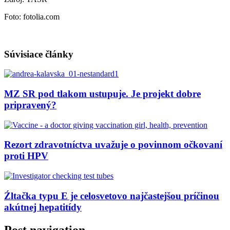
Foto: fotolia.com
Súvisiace články
MZ SR pod tlakom ustupuje. Je projekt dobre
pripravený?
Rezort zdravotníctva uvažuje o povinnom očkovaní
proti HPV
Źltačka typu E je celosvetovo najčastejšou príčinou
akútnej hepatitídy
Post navigation