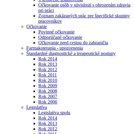
Očkovanie osôb v súvislosti s ohrozením zdravia
pri práci
Zoznam zakázaných prác pre špecifické skupiny
pracovníkov
Očkovanie
Povinné očkovanie
Odporúčané očkovanie
Očkovanie pred cestou do zahraničia
Farmakoterapia - upozornenia
Štandardné diagnostické a terapeutické postupy
Rok 2014
Rok 2013
Rok 2012
Rok 2011
Rok 2010
Rok 2009
Rok 2008
Rok 2007
Rok 2006
Legislatíva
Legislatíva spolu
Rok 2014
Rok 2013
Rok 2012