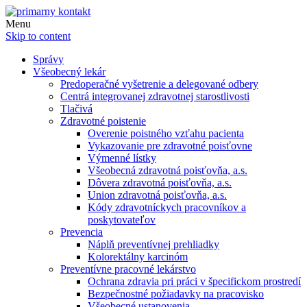
Menu
Skip to content
Správy
Všeobecný lekár
Predoperačné vyšetrenie a delegované odbery
Centrá integrovanej zdravotnej starostlivosti
Tlačivá
Zdravotné poistenie
Overenie poistného vzťahu pacienta
Vykazovanie pre zdravotné poisťovne
Výmenné lístky
Všeobecná zdravotná poisťovňa, a.s.
Dôvera zdravotná poisťovňa, a.s.
Union zdravotná poisťovňa, a.s.
Kódy zdravotníckych pracovníkov a
poskytovateľov
Prevencia
Náplň preventívnej prehliadky
Kolorektálny karcinóm
Preventívne pracovné lekárstvo
Ochrana zdravia pri práci v špecifickom prostredí
Bezpečnostné požiadavky na pracovisko
Všeobecné ustanovenia