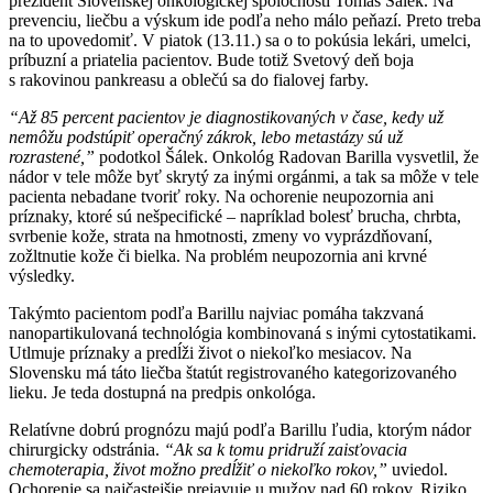
prezident Slovenskej onkologickej spoločnosti Tomáš Šálek. Na
prevenciu, liečbu a výskum ide podľa neho málo peňazí. Preto treba
na to upovedomiť. V piatok (13.11.) sa o to pokúsia lekári, umelci,
príbuzní a priatelia pacientov. Bude totiž Svetový deň boja
s rakovinou pankreasu a oblečú sa do fialovej farby.
“Až 85 percent pacientov je diagnostikovaných v čase, kedy už
nemôžu podstúpiť operačný zákrok, lebo metastázy sú už
rozrastené,”
podotkol Šálek. Onkológ Radovan Barilla vysvetlil, že
nádor v tele môže byť skrytý za inými orgánmi, a tak sa môže v tele
pacienta nebadane tvoriť roky. Na ochorenie neupozornia ani
príznaky, ktoré sú nešpecifické – napríklad bolesť brucha, chrbta,
svrbenie kože, strata na hmotnosti, zmeny vo vyprázdňovaní,
zožltnutie kože či bielka. Na problém neupozornia ani krvné
výsledky.
Takýmto pacientom podľa Barillu najviac pomáha takzvaná
nanopartikulovaná technológia kombinovaná s inými cytostatikami.
Utlmuje príznaky a predĺži život o niekoľko mesiacov. Na
Slovensku má táto liečba štatút registrovaného kategorizovaného
lieku. Je teda dostupná na predpis onkológa.
Relatívne dobrú prognózu majú podľa Barillu ľudia, ktorým nádor
chirurgicky odstránia.
“Ak sa k tomu pridruží zaisťovacia
chemoterapia, život možno predĺžiť o niekoľko rokov,”
uviedol.
Ochorenie sa najčastejšie prejavuje u mužov nad 60 rokov. Riziko