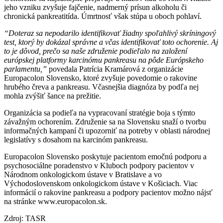
jeho vzniku zvyšuje fajčenie, nadmerný prísun alkoholu či
chronická pankreatitída. Úmrtnosť však stúpa u oboch pohlaví.
“Doteraz sa nepodarilo identifikovať žiadny spoľahlivý skríningový
test, ktorý by dokázal správne a včas identifikovať toto ochorenie. Aj
to je dôvod, prečo sa naše združenie podieľalo na založení
európskej platformy karcinómu pankreasu na pôde Európskeho
parlamentu,”
povedala Patrícia Kramárová z organizácie
Europacolon Slovensko, ktoré zvyšuje povedomie o rakovine
hrubého čreva a pankreasu. Včasnejšia diagnóza by podľa nej
mohla zvýšiť šance na prežitie.
Organizácia sa podieľa na vypracovaní stratégie boja s týmto
závažným ochorením. Združenie sa na Slovensku snaží o tvorbu
informačných kampaní či upozorniť na potreby v oblasti národnej
legislatívy s dosahom na karcinóm pankreasu.
Europacolon Slovensko poskytuje pacientom emočnú podporu a
psychosociálne poradenstvo v Kluboch podpory pacientov v
Národnom onkologickom ústave v Bratislave a vo
Východoslovenskom onkologickom ústave v Košiciach. Viac
informácií o rakovine pankreasu a podpory pacientov možno nájsť
na stránke www.europacolon.sk.
Zdroj: TASR