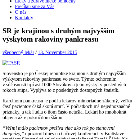
Lieky a zdravotnícke pomôcky
Prečítali sme za Vás
O nás
Kontakty
SR je krajinou s druhým najvyšším
výskytom rakoviny pankreasu
všeobecný lekár
/
13. November 2015
Slovensko je po Českej republike krajinou s druhým najvyšším
výskytom rakoviny pankreasu vo svete. Týmto ochorením
v súčasnosti trpí asi 1000 Slovákov a jeho výskyt v posledných
rokoch stúpa. Vyplýva to z posledných dostupných štatistík.
Karcinóm pankreasu je podľa lekárov mimoriadne zákerný, veľkú
časť pacientov čaká skorá smrť. V počiatkoch má nejednoznačné
príznaky, a tak ľudia o ňom často netušia. Lekári ho mnohokrát
objavia až v pokročilom štádiu.
“Veľmi málo pacientov prežíva viac ako rok po stanovení
diagnózy,”
upozornil dnes na tlačovej konferencii v Bratislave