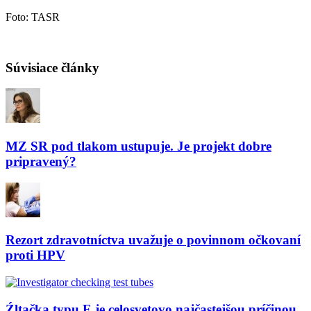
Foto: TASR
Súvisiace články
MZ SR pod tlakom ustupuje. Je projekt dobre
pripravený?
Rezort zdravotníctva uvažuje o povinnom očkovaní
proti HPV
Źltačka typu E je celosvetovo najčastejšou príčinou