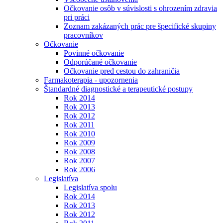
Očkovanie osôb v súvislosti s ohrozením zdravia
pri práci
Zoznam zakázaných prác pre špecifické skupiny
pracovníkov
Očkovanie
Povinné očkovanie
Odporúčané očkovanie
Očkovanie pred cestou do zahraničia
Farmakoterapia - upozornenia
Štandardné diagnostické a terapeutické postupy
Rok 2014
Rok 2013
Rok 2012
Rok 2011
Rok 2010
Rok 2009
Rok 2008
Rok 2007
Rok 2006
Legislatíva
Legislatíva spolu
Rok 2014
Rok 2013
Rok 2012