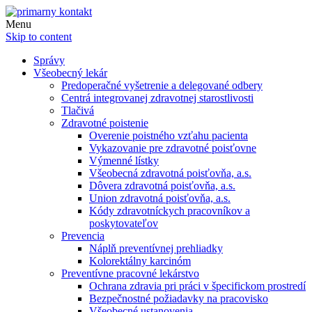
Menu
Skip to content
Správy
Všeobecný lekár
Predoperačné vyšetrenie a delegované odbery
Centrá integrovanej zdravotnej starostlivosti
Tlačivá
Zdravotné poistenie
Overenie poistného vzťahu pacienta
Vykazovanie pre zdravotné poisťovne
Výmenné lístky
Všeobecná zdravotná poisťovňa, a.s.
Dôvera zdravotná poisťovňa, a.s.
Union zdravotná poisťovňa, a.s.
Kódy zdravotníckych pracovníkov a
poskytovateľov
Prevencia
Náplň preventívnej prehliadky
Kolorektálny karcinóm
Preventívne pracovné lekárstvo
Ochrana zdravia pri práci v špecifickom prostredí
Bezpečnostné požiadavky na pracovisko
Všeobecné ustanovenia