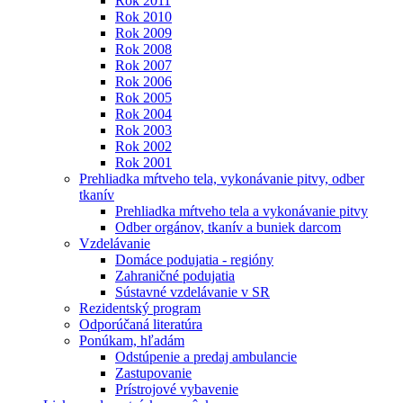
Rok 2011
Rok 2010
Rok 2009
Rok 2008
Rok 2007
Rok 2006
Rok 2005
Rok 2004
Rok 2003
Rok 2002
Rok 2001
Prehliadka mŕtveho tela, vykonávanie pitvy, odber
tkanív
Prehliadka mŕtveho tela a vykonávanie pitvy
Odber orgánov, tkanív a buniek darcom
Vzdelávanie
Domáce podujatia - regióny
Zahraničné podujatia
Sústavné vzdelávanie v SR
Rezidentský program
Odporúčaná literatúra
Ponúkam, hľadám
Odstúpenie a predaj ambulancie
Zastupovanie
Prístrojové vybavenie