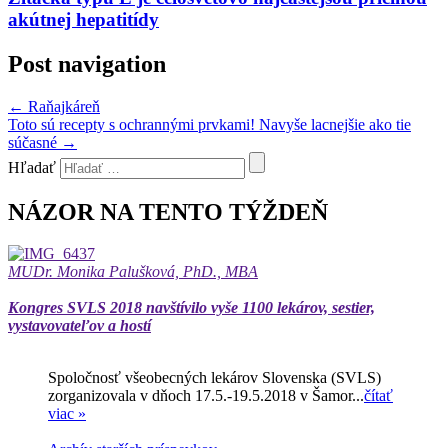
akútnej hepatitídy
Post navigation
←
Raňajkáreň
Toto sú recepty s ochrannými prvkami! Navyše lacnejšie ako tie
súčasné
→
Hľadať
NÁZOR NA TENTO TÝŽDEŇ
MUDr. Monika Palušková, PhD., MBA
Kongres SVLS 2018 navštívilo vyše 1100 lekárov, sestier,
vystavovateľov a hostí
Spoločnosť všeobecných lekárov Slovenska (SVLS)
zorganizovala v dňoch 17.5.-19.5.2018 v Šamor...
čítať
viac »