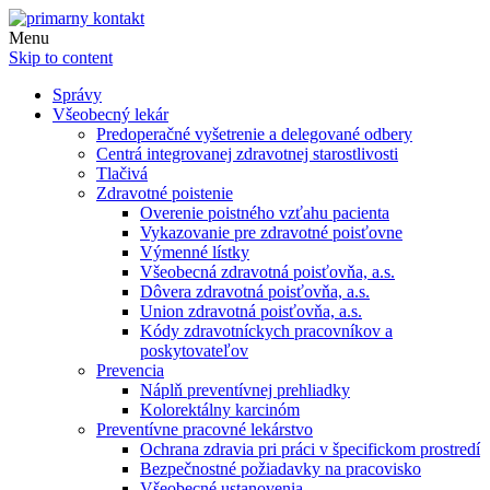
Menu
Skip to content
Správy
Všeobecný lekár
Predoperačné vyšetrenie a delegované odbery
Centrá integrovanej zdravotnej starostlivosti
Tlačivá
Zdravotné poistenie
Overenie poistného vzťahu pacienta
Vykazovanie pre zdravotné poisťovne
Výmenné lístky
Všeobecná zdravotná poisťovňa, a.s.
Dôvera zdravotná poisťovňa, a.s.
Union zdravotná poisťovňa, a.s.
Kódy zdravotníckych pracovníkov a
poskytovateľov
Prevencia
Náplň preventívnej prehliadky
Kolorektálny karcinóm
Preventívne pracovné lekárstvo
Ochrana zdravia pri práci v špecifickom prostredí
Bezpečnostné požiadavky na pracovisko
Všeobecné ustanovenia