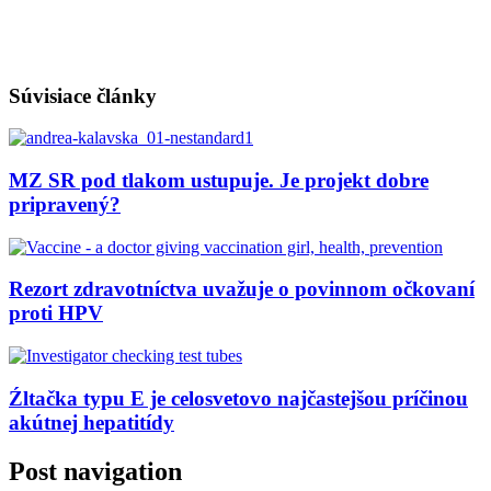
Súvisiace články
MZ SR pod tlakom ustupuje. Je projekt dobre
pripravený?
Rezort zdravotníctva uvažuje o povinnom očkovaní
proti HPV
Źltačka typu E je celosvetovo najčastejšou príčinou
akútnej hepatitídy
Post navigation