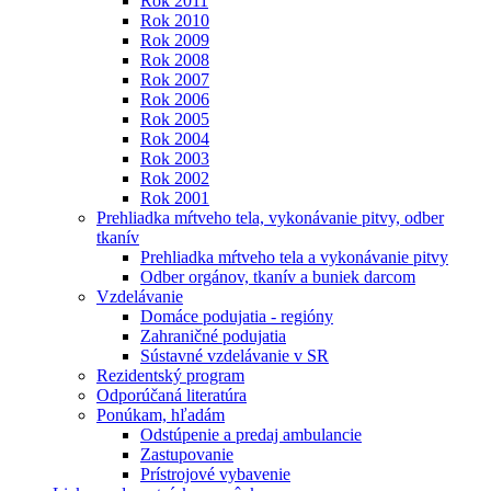
Rok 2011
Rok 2010
Rok 2009
Rok 2008
Rok 2007
Rok 2006
Rok 2005
Rok 2004
Rok 2003
Rok 2002
Rok 2001
Prehliadka mŕtveho tela, vykonávanie pitvy, odber
tkanív
Prehliadka mŕtveho tela a vykonávanie pitvy
Odber orgánov, tkanív a buniek darcom
Vzdelávanie
Domáce podujatia - regióny
Zahraničné podujatia
Sústavné vzdelávanie v SR
Rezidentský program
Odporúčaná literatúra
Ponúkam, hľadám
Odstúpenie a predaj ambulancie
Zastupovanie
Prístrojové vybavenie