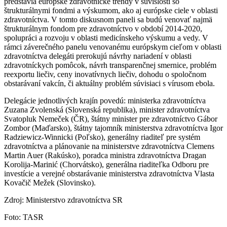
predstavia európske zdravotnícke trendy v súvislosti so
štrukturálnymi fondmi a výskumom, ako aj európske ciele v oblasti
zdravotníctva. V tomto diskusnom paneli sa budú venovať najmä
štrukturálnym fondom pre zdravotníctvo v období 2014-2020,
spolupráci a rozvoju v oblasti medicínskeho výskumu a vedy. V
rámci záverečného panelu venovanému európskym cieľom v oblasti
zdravotníctva delegáti prerokujú návrhy nariadení v oblasti
zdravotníckych pomôcok, návrh transparenčnej smernice, problém
reexportu liečiv, ceny inovatívnych liečiv, dohodu o spoločnom
obstarávaní vakcín, či aktuálny problém súvisiaci s vírusom ebola.
Delegácie jednotlivých krajín povedú: ministerka zdravotníctva
Zuzana Zvolenská (Slovenská republika), minister zdravotníctva
Svatopluk Nemeček (ČR), štátny minister pre zdravotníctvo Gábor
Zombor (Maďarsko), štátny tajomník ministerstva zdravotníctva Igor
Radziewicz-Winnicki (Poľsko), generálny riaditeľ pre systém
zdravotníctva a plánovanie na ministerstve zdravotníctva Clemens
Martin Auer (Rakúsko), poradca ministra zdravotníctva Dragan
Korolija-Marinić (Chorvátsko), generálna riaditeľka Odboru pre
investície a verejné obstarávanie ministerstva zdravotníctva Vlasta
Kovačič Mežek (Slovinsko).
Zdroj: Ministerstvo zdravotníctva SR
Foto: TASR