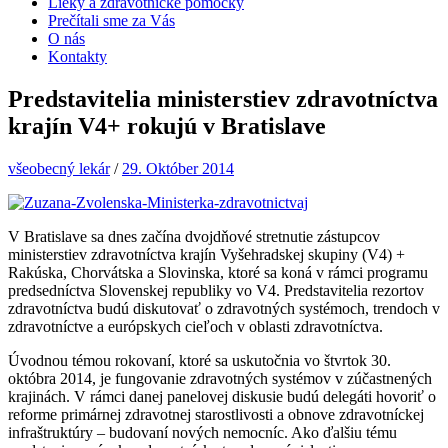
Lieky a zdravotnícke pomôcky
Prečítali sme za Vás
O nás
Kontakty
Predstavitelia ministerstiev zdravotníctva
krajín V4+ rokujú v Bratislave
všeobecný lekár
/
29. Október 2014
V Bratislave sa dnes začína dvojdňové stretnutie zástupcov
ministerstiev zdravotníctva krajín Vyšehradskej skupiny (V4) +
Rakúska, Chorvátska a Slovinska, ktoré sa koná v rámci programu
predsedníctva Slovenskej republiky vo V4. Predstavitelia rezortov
zdravotníctva budú diskutovať o zdravotných systémoch, trendoch v
zdravotníctve a európskych cieľoch v oblasti zdravotníctva.
Úvodnou témou rokovaní, ktoré sa uskutočnia vo štvrtok 30.
októbra 2014, je fungovanie zdravotných systémov v zúčastnených
krajinách. V rámci danej panelovej diskusie budú delegáti hovoriť o
reforme primárnej zdravotnej starostlivosti a obnove zdravotníckej
infraštruktúry – budovaní nových nemocníc. Ako ďalšiu tému