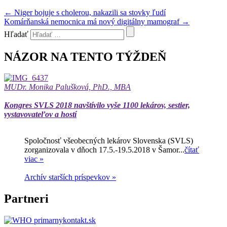
←
Niger bojuje s cholerou, nakazili sa stovky ľudí
Komárňanská nemocnica má nový digitálny mamograf
→
Hľadať
NÁZOR NA TENTO TÝŽDEŇ
MUDr. Monika Palušková, PhD., MBA
Kongres SVLS 2018 navštívilo vyše 1100 lekárov, sestier,
vystavovateľov a hostí
Spoločnosť všeobecných lekárov Slovenska (SVLS)
zorganizovala v dňoch 17.5.-19.5.2018 v Šamor...
čítať
viac »
Archív starších príspevkov »
Partneri