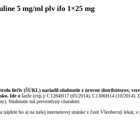
line 5 mg/ml plv ifo 1×25 mg
trolu liečiv (ŠÚKL) nariadil stiahnutie z úrovne distribútorov, v
sko. Ide o
šarže (exp.): C1284H17 (05/2014), C1306H14 (10/2014). Dô
ty). Stiahnutie má preventívny charakter.
a nájdete ho aj na našej internetovej stránke v časti Všeobecný lekár, 