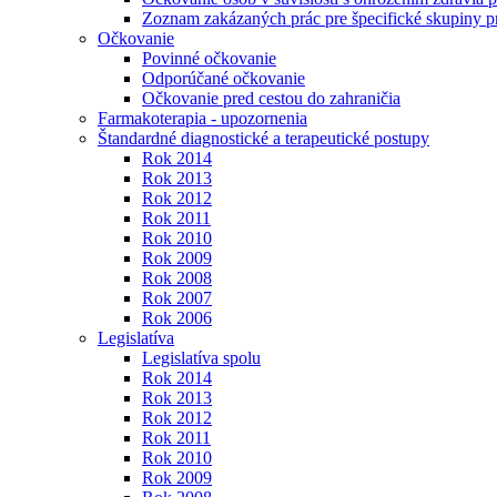
Zoznam zakázaných prác pre špecifické skupiny 
Očkovanie
Povinné očkovanie
Odporúčané očkovanie
Očkovanie pred cestou do zahraničia
Farmakoterapia - upozornenia
Štandardné diagnostické a terapeutické postupy
Rok 2014
Rok 2013
Rok 2012
Rok 2011
Rok 2010
Rok 2009
Rok 2008
Rok 2007
Rok 2006
Legislatíva
Legislatíva spolu
Rok 2014
Rok 2013
Rok 2012
Rok 2011
Rok 2010
Rok 2009