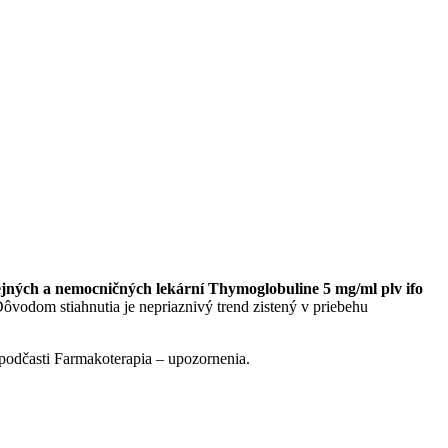
erejných a nemocničných lekární Thymoglobuline 5 mg/ml plv ifo
vodom stiahnutia je nepriaznivý trend zistený v priebehu
v podčasti Farmakoterapia – upozornenia.