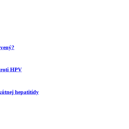
avený?
proti HPV
kútnej hepatitídy