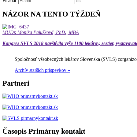
Hľadať
NÁZOR NA TENTO TÝŽDEŇ
MUDr. Monika Palušková, PhD., MBA
Kongres SVLS 2018 navštívilo vyše 1100 lekárov, sestier, vystavovat
Spoločnosť všeobecných lekárov Slovenska (SVLS) zorganizov
Archív starších príspevkov »
Partneri
Časopis Primárny kontakt