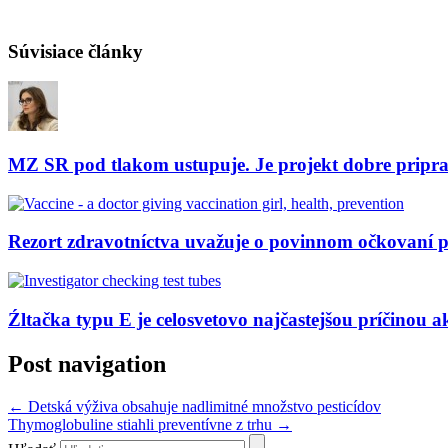
Súvisiace články
MZ SR pod tlakom ustupuje. Je projekt dobre pripr
Rezort zdravotníctva uvažuje o povinnom očkovaní 
Źltačka typu E je celosvetovo najčastejšou príčinou a
Post navigation
←
Detská výživa obsahuje nadlimitné množstvo pesticídov
Thymoglobuline stiahli preventívne z trhu
→