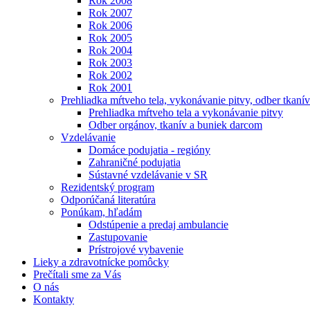
Rok 2008
Rok 2007
Rok 2006
Rok 2005
Rok 2004
Rok 2003
Rok 2002
Rok 2001
Prehliadka mŕtveho tela, vykonávanie pitvy, odber tkanív
Prehliadka mŕtveho tela a vykonávanie pitvy
Odber orgánov, tkanív a buniek darcom
Vzdelávanie
Domáce podujatia - regióny
Zahraničné podujatia
Sústavné vzdelávanie v SR
Rezidentský program
Odporúčaná literatúra
Ponúkam, hľadám
Odstúpenie a predaj ambulancie
Zastupovanie
Prístrojové vybavenie
Lieky a zdravotnícke pomôcky
Prečítali sme za Vás
O nás
Kontakty