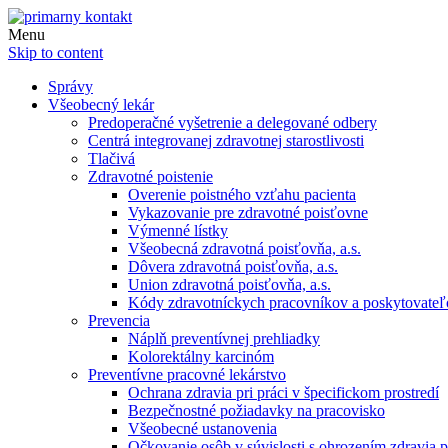
Menu
Skip to content
Správy
Všeobecný lekár
Predoperačné vyšetrenie a delegované odbery
Centrá integrovanej zdravotnej starostlivosti
Tlačivá
Zdravotné poistenie
Overenie poistného vzťahu pacienta
Vykazovanie pre zdravotné poisťovne
Výmenné lístky
Všeobecná zdravotná poisťovňa, a.s.
Dôvera zdravotná poisťovňa, a.s.
Union zdravotná poisťovňa, a.s.
Kódy zdravotníckych pracovníkov a poskytovate
Prevencia
Náplň preventívnej prehliadky
Kolorektálny karcinóm
Preventívne pracovné lekárstvo
Ochrana zdravia pri práci v špecifickom prostredí
Bezpečnostné požiadavky na pracovisko
Všeobecné ustanovenia
Očkovanie osôb v súvislosti s ohrozením zdravia pr