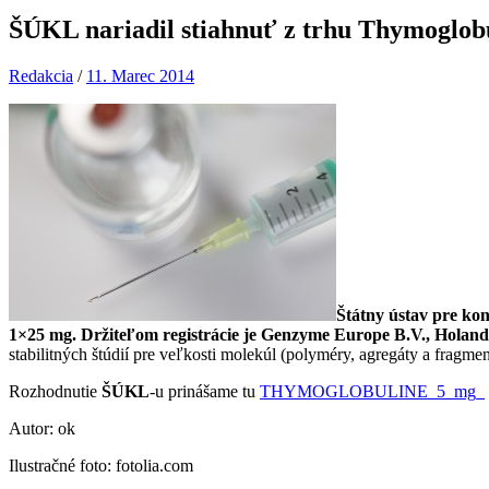
ŠÚKL nariadil stiahnuť z trhu Thymoglobu
Redakcia
/
11. Marec 2014
Štátny ústav pre kon
1×25 mg. Držiteľom registrácie je Genzyme Europe B.V., Holand
stabilitných štúdií pre veľkosti molekúl (polyméry, agregáty a fragmen
Rozhodnutie
ŠÚKL
-u prinášame tu
THYMOGLOBULINE_5_mg_
Autor: ok
Ilustračné foto: fotolia.com