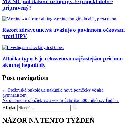
MZ SR pod tlakom ustupuje. Je projekt dobre
pripravený?
Rezort zdravotníctva uvažuje o povinnom očkovaní
proti HPV
Źltačka typu E je celosvetovo najčastejšou príčinou
akútnej hepatitídy
Post navigation
←
Prešovská onkológia nakúpila nové pomôcky vďaka
gymnazistom
Na ochorenie obličiek vo svete trpí zhruba 500 miliónov ľudí
→
Hľadať
NÁZOR NA TENTO TÝŽDEŇ