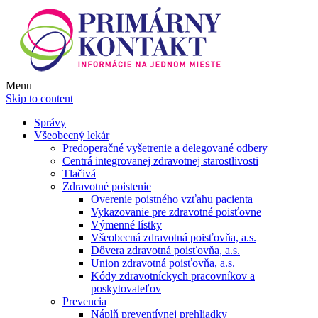
Menu
Skip to content
Správy
Všeobecný lekár
Predoperačné vyšetrenie a delegované odbery
Centrá integrovanej zdravotnej starostlivosti
Tlačivá
Zdravotné poistenie
Overenie poistného vzťahu pacienta
Vykazovanie pre zdravotné poisťovne
Výmenné lístky
Všeobecná zdravotná poisťovňa, a.s.
Dôvera zdravotná poisťovňa, a.s.
Union zdravotná poisťovňa, a.s.
Kódy zdravotníckych pracovníkov a
poskytovateľov
Prevencia
Náplň preventívnej prehliadky