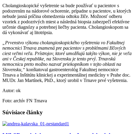
Cholangioskopické vyšetrenie sa bude používať u pacientov s
podozrením na nádorové ochorenie, prípadne u pacientov, u ktorých
nebude jasná príčina obmedzenia odtoku žlče. Možnosť odberu
vzoriek z podozrivých miest a následná biopsia zabezpečí efektívne
určenie diagnózy a potrebnej liečby pacienta. Cholangioskopom sa
dá vykonávať aj litotripsia.
„Prvenstvo výkonu cholangioskopického vyšetrenia vo Fakultnej
nemocnici Trnava znamená pre pacientov s problémami žlčových
ciest veľmi veľa. Prístrojov, ktoré umožňujú takýto výkon, nie je veľa
ani v Českej republike, na Slovensku je tento prvý. Trnavskú
nemocnicu preto možno nazvať priekopníkom v tejto oblasti na
Slovensku,“
konštatoval gastroenterológ Fakultnej nemocnice
Trnava a Inštitútu klinickej a experimentálnej medicíny v Prahe doc.
MUDr. Jan Martínek, PhD., ktorý urobil v Trnave prvé vyšetrenia.
Autor: ok
Foto: archív FN Trnava
Súvisiace články