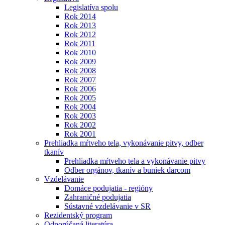
Legislatíva spolu
Rok 2014
Rok 2013
Rok 2012
Rok 2011
Rok 2010
Rok 2009
Rok 2008
Rok 2007
Rok 2006
Rok 2005
Rok 2004
Rok 2003
Rok 2002
Rok 2001
Prehliadka mŕtveho tela, vykonávanie pitvy, odber
tkanív
Prehliadka mŕtveho tela a vykonávanie pitvy
Odber orgánov, tkanív a buniek darcom
Vzdelávanie
Domáce podujatia - regióny
Zahraničné podujatia
Sústavné vzdelávanie v SR
Rezidentský program
Odporúčaná literatúra