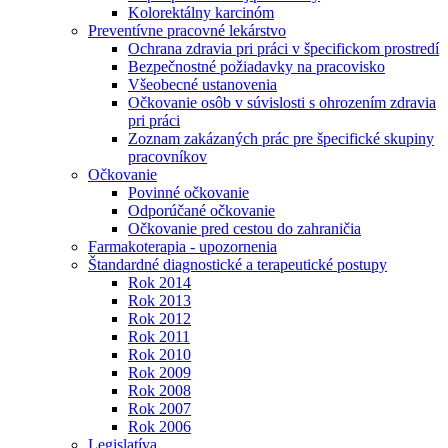
Kolorektálny karcinóm
Preventívne pracovné lekárstvo
Ochrana zdravia pri práci v špecifickom prostredí
Bezpečnostné požiadavky na pracovisko
Všeobecné ustanovenia
Očkovanie osôb v súvislosti s ohrozením zdravia
pri práci
Zoznam zakázaných prác pre špecifické skupiny
pracovníkov
Očkovanie
Povinné očkovanie
Odporúčané očkovanie
Očkovanie pred cestou do zahraničia
Farmakoterapia - upozornenia
Štandardné diagnostické a terapeutické postupy
Rok 2014
Rok 2013
Rok 2012
Rok 2011
Rok 2010
Rok 2009
Rok 2008
Rok 2007
Rok 2006
Legislatíva