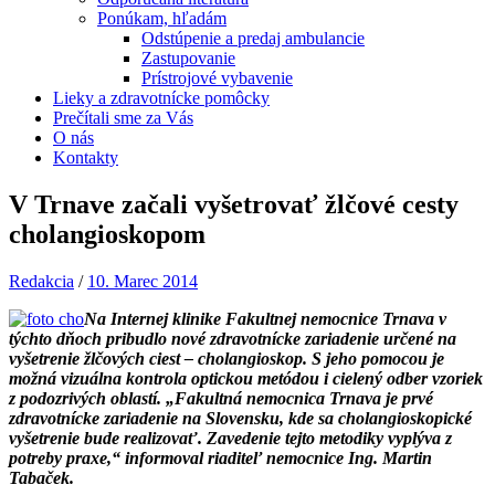
Ponúkam, hľadám
Odstúpenie a predaj ambulancie
Zastupovanie
Prístrojové vybavenie
Lieky a zdravotnícke pomôcky
Prečítali sme za Vás
O nás
Kontakty
V Trnave začali vyšetrovať žlčové cesty
cholangioskopom
Redakcia
/
10. Marec 2014
Na Internej klinike Fakultnej nemocnice Trnava v
týchto dňoch pribudlo nové zdravotnícke zariadenie určené na
vyšetrenie žlčových ciest – cholangioskop. S jeho pomocou je
možná vizuálna kontrola optickou metódou i cielený odber vzoriek
z podozrivých oblastí. „Fakultná nemocnica Trnava je prvé
zdravotnícke zariadenie na Slovensku, kde sa cholangioskopické
vyšetrenie bude realizovať. Zavedenie tejto metodiky vyplýva z
potreby praxe,“ informoval riaditeľ nemocnice Ing. Martin
Tabaček.