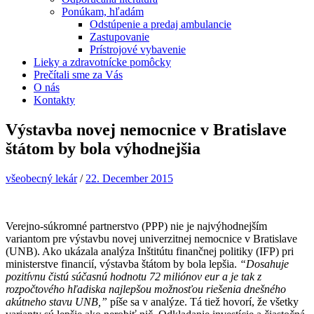
Ponúkam, hľadám
Odstúpenie a predaj ambulancie
Zastupovanie
Prístrojové vybavenie
Lieky a zdravotnícke pomôcky
Prečítali sme za Vás
O nás
Kontakty
Výstavba novej nemocnice v Bratislave
štátom by bola výhodnejšia
všeobecný lekár
/
22. December 2015
Verejno-súkromné partnerstvo (PPP) nie je najvýhodnejším
variantom pre výstavbu novej univerzitnej nemocnice v Bratislave
(UNB). Ako ukázala analýza Inštitútu finančnej politiky (IFP) pri
ministerstve financií, výstavba štátom by bola lepšia.
“Dosahuje
pozitívnu čistú súčasnú hodnotu 72 miliónov eur a je tak z
rozpočtového hľadiska najlepšou možnosťou riešenia dnešného
akútneho stavu UNB,”
píše sa v analýze. Tá tiež hovorí, že všetky