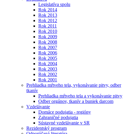
Legislatíva spolu
Rok 2014
Rok 2013
Rok 2012
Rok 2011
Rok 2010
Rok 2009
Rok 2008
Rok 2007
Rok 2006
Rok 2005
Rok 2004
Rok 2003
Rok 2002
Rok 2001
Prehliadka mŕtveho tela, vykonávanie pitvy, odber
tkanív
Prehliadka mŕtveho tela a vykonávanie pitvy
Odber orgánov, tkanív a buniek darcom
Vzdelávanie
Domáce podujatia - regióny
Zahraničné podujatia
Sústavné vzdelávanie v SR
Rezidentský program
Odporúčaná literatúra