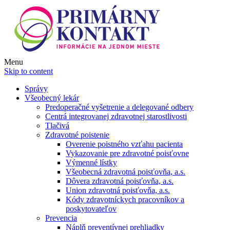
Menu
Skip to content
Správy
Všeobecný lekár
Predoperačné vyšetrenie a delegované odbery
Centrá integrovanej zdravotnej starostlivosti
Tlačivá
Zdravotné poistenie
Overenie poistného vzťahu pacienta
Vykazovanie pre zdravotné poisťovne
Výmenné lístky
Všeobecná zdravotná poisťovňa, a.s.
Dôvera zdravotná poisťovňa, a.s.
Union zdravotná poisťovňa, a.s.
Kódy zdravotníckych pracovníkov a
poskytovateľov
Prevencia
Náplň preventívnej prehliadky