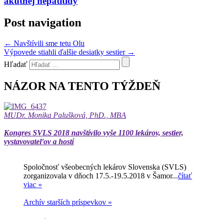
akútnej hepatitídy
Post navigation
←
Navštívili sme tetu Olu
Výpovede stiahli ďalšie desiatky sestier
→
Hľadať
NÁZOR NA TENTO TÝŽDEŇ
MUDr. Monika Palušková, PhD., MBA
Kongres SVLS 2018 navštívilo vyše 1100 lekárov, sestier,
vystavovateľov a hostí
Spoločnosť všeobecných lekárov Slovenska (SVLS)
zorganizovala v dňoch 17.5.-19.5.2018 v Šamor...
čítať
viac »
Archív starších príspevkov »