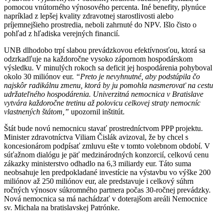
pomocou vnútorného výnosového percenta. Iné benefity, plynúce
napríklad z lepšej kvality zdravotnej starostlivosti alebo
príjemnejšieho prostredia, neboli zahrnuté do NPV. Išlo čisto o
pohľad z hľadiska verejných financií.
UNB dlhodobo trpí slabou prevádzkovou efektívnosťou, ktorá sa
odzrkadľuje na každoročne vysoko zápornom hospodárskom
výsledku. V minulých rokoch sa deficit jej hospodárenia pohyboval
okolo 30 miliónov eur.
“Preto je nevyhnutné, aby podstúpila čo
najskôr radikálnu zmenu, ktorá by ju pomohla nasmerovať na cestu
udržateľného hospodárenia. Univerzitná nemocnica v Bratislave
vytvára každoročne tretinu až polovicu celkovej straty nemocníc
vlastnených štátom,”
upozornil inštitút.
Štát bude novú nemocnicu stavať prostredníctvom PPP projektu.
Minister zdravotníctva Viliam Čislák avizoval, že by chcel s
koncesionárom podpísať zmluvu ešte v tomto volebnom období. V
súťažnom dialógu je päť medzinárodných konzorcií, celkovú cenu
zákazky ministerstvo odhadlo na 6,3 miliardy eur. Táto suma
neobsahuje len predpokladané investície na výstavbu vo výške 200
miliónov až 250 miliónov eur, ale predstavuje i celkový súhrn
ročných výnosov súkromného partnera počas 30-ročnej prevádzky.
Nová nemocnica sa má nachádzať v doterajšom areáli Nemocnice
sv. Michala na bratislavskej Patrónke.