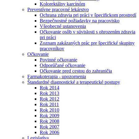
Kolorektálny karcinóm
Preventívne pracovné lekárstvo
Ochrana zdravia pri práci v špecifickom prostredí
Bezpečnostné požiadavky na pracovisko
Všeobecné ustanovenia
Očkovanie osôb v súvislosti s ohrozením zdravia
pri práci
Zoznam zakázaných prác pre špecifické skupiny
pracovníkov
Očkovanie
Povinné očkovanie
Odporúčané očkovanie
Očkovanie pred cestou do zahraničia
Farmakoterapia - upozornenia
Štandardné diagnostické a terapeutické postupy
Rok 2014
Rok 2013
Rok 2012
Rok 2011
Rok 2010
Rok 2009
Rok 2008
Rok 2007
Rok 2006
Legislatíva