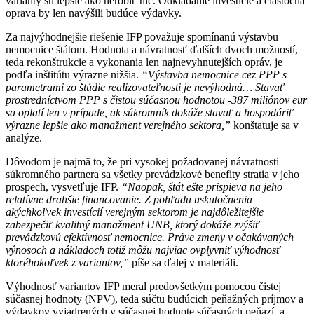
varianty sú lepšie ako nerobiť nič. Odkladanie investície a čiastočná
oprava by len navýšili budúce výdavky.
Za najvýhodnejšie riešenie IFP považuje spomínanú výstavbu
nemocnice štátom. Hodnota a návratnosť ďalších dvoch možností,
teda rekonštrukcie a vykonania len najnevyhnutejších opráv, je
podľa inštitútu výrazne nižšia.
“Výstavba nemocnice cez PPP s
parametrami zo štúdie realizovateľnosti je nevýhodná… Stavať
prostredníctvom PPP s čistou súčasnou hodnotou -387 miliónov eur
sa oplatí len v prípade, ak súkromník dokáže stavať a hospodáriť
výrazne lepšie ako manažment verejného sektora,”
konštatuje sa v
analýze.
Dôvodom je najmä to, že pri vysokej požadovanej návratnosti
súkromného partnera sa všetky prevádzkové benefity stratia v jeho
prospech, vysvetľuje IFP.
“Naopak, štát ešte prispieva na jeho
relatívne drahšie financovanie. Z pohľadu uskutočnenia
akýchkoľvek investícií verejným sektorom je najdôležitejšie
zabezpečiť kvalitný manažment UNB, ktorý dokáže zvýšiť
prevádzkovú efektívnosť nemocnice. Práve zmeny v očakávaných
výnosoch a nákladoch totiž môžu najviac ovplyvniť výhodnosť
ktoréhokoľvek z variantov,”
píše sa ďalej v materiáli.
Výhodnosť variantov IFP meral predovšetkým pomocou čistej
súčasnej hodnoty (NPV), teda súčtu budúcich peňažných príjmov a
výdavkov vyjadrených v súčasnej hodnote súčasných peňazí, a