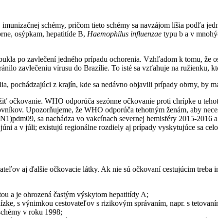
j imunizačnej schémy, pričom tieto schémy sa navzájom líšia podľa je
brne, osýpkam, hepatitíde B,
Haemophilus influenzae
typu b a v mnohýc
repukla po zavlečení jedného prípadu ochorenia. Vzhľadom k tomu, že
nilo zavlečeniu vírusu do Brazílie. To isté sa vzťahuje na ružienku, kt
lia, pochádzajúci z krajín, kde sa nedávno objavili prípady obrny, by 
žiť očkovanie. WHO odporúča sezónne očkovanie proti chrípke u tehotn
covníkov. Upozorňujeme, že WHO odporúča tehotným ženám, aby necesto
(H1N1)pdm09, sa nachádza vo vakcínach severnej hemisféry 2015-2016 a
úni a v júli; existujú regionálne rozdiely aj prípady vyskytujúce sa cel
vateľov aj ďalšie očkovacie látky. Ak nie sú očkovaní cestujúcim treb
itou a je ohrozená častým výskytom hepatitídy A;
ízke, s výnimkou cestovateľov s rizikovým správaním, napr. s tetovan
 schémy v roku 1998;