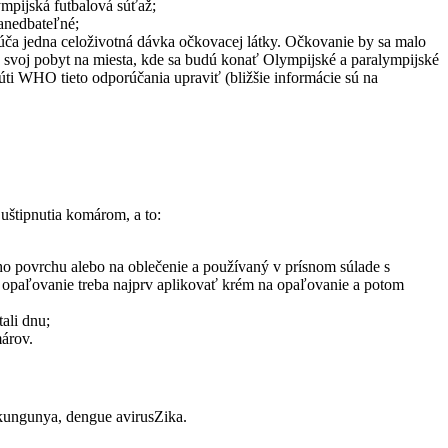
ympijská futbalová súťaž;
zanedbateľné;
orúča jedna celoživotná dávka očkovacej látky. Očkovanie by sa malo
svoj pobyt na miesta, kde sa budú konať Olympijské a paralympijské
úti WHO tieto odporúčania upraviť (bližšie informácie sú na
 uštipnutia komárom, a to:
 povrchu alebo na oblečenie a používaný v prísnom súlade s
a opaľovanie treba najprv aplikovať krém na opaľovanie a potom
ali dnu;
árov.
kungunya, dengue avirusZika.