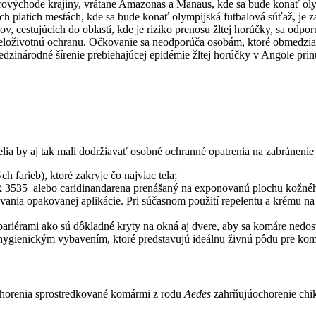
everovýchode krajiny, vrátane Amazonas a Manaus, kde sa bude konať ol
ch piatich mestách, kde sa bude konať olympijská futbalová súťaž, je 
ov, cestujúcich do oblastí, kde je riziko prenosu žltej horúčky, sa odp
loživotnú ochranu. Očkovanie sa neodporúča osobám, ktoré obmedzia 
edzinárodné šírenie prebiehajúcej epidémie žltej horúčky v Angole prin
elia by aj tak mali dodržiavať osobné ochranné opatrenia na zabránenie
h farieb), ktoré zakryje čo najviac tela;
R 3535 alebo caridinandarena prenášaný na exponovanú plochu kožného
vania opakovanej aplikácie. Pri súčasnom použití repelentu a krému n
bariérami ako sú dôkladné kryty na okná aj dvere, aby sa komáre nedost
 hygienickým vybavením, ktoré predstavujú ideálnu živnú pôdu pre kom
chorenia sprostredkované komármi z rodu
Aedes
zahrňujúochorenie chi