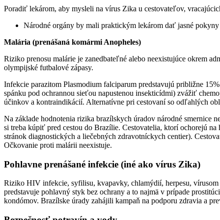
Poradiť lekárom, aby mysleli na vírus Zika u cestovateľov, vracajúcich
Národné orgány by mali praktickým lekárom dať jasné pokyny o
Malária (prenášaná komármi Anopheles)
Riziko prenosu malárie je zanedbateľné alebo neexistujúce okrem ad
olympijské futbalové zápasy.
Infekcie parazitom Plasmodium falciparum predstavujú približne 15% p
spánku pod ochrannou sieťou napustenou insekticídmi) zvážiť chemo
účinkov a kontraindikácií. Alternatívne pri cestovaní so odľahlých 
Na základe hodnotenia rizika brazílskych úradov národné smernice ne
si treba kúpiť pred cestou do Brazílie. Cestovatelia, ktorí ochorejú 
stránok diagnostických a liečebných zdravotníckych centier). Cestova
Očkovanie proti malárii neexistuje.
Pohlavne prenášané infekcie (iné ako vírus Zika)
Riziko HIV infekcie, syfilisu, kvapavky, chlamýdií, herpesu, vírus
predstavuje pohlavný styk bez ochrany a to najmä v prípade prostitú
kondómov. Brazílske úrady zahájili kampaň na podporu zdravia a pre
Bezpečnosť potravín a vody