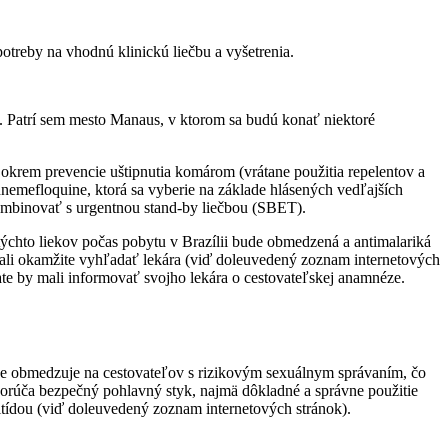
treby na vhodnú klinickú liečbu a vyšetrenia.
e. Patrí sem mesto Manaus, v ktorom sa budú konať niektoré
a okrem prevencie uštipnutia komárom (vrátane použitia repelentov a
emefloquine, ktorá sa vyberie na základe hlásených vedľajších
kombinovať s urgentnou stand-by liečbou (SBET).
ýchto liekov počas pobytu v Brazílii bude obmedzená a antimalariká
by mali okamžite vyhľadať lekára (viď doleuvedený zoznam internetových
ate by mali informovať svojho lekára o cestovateľskej anamnéze.
žne obmedzuje na cestovateľov s rizikovým sexuálnym správaním, čo
dporúča bezpečný pohlavný styk, najmä dôkladné a správne použitie
itídou (viď doleuvedený zoznam internetových stránok).