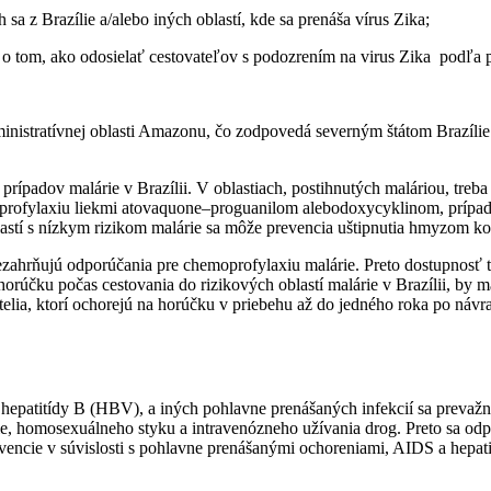
 sa z Brazílie a/alebo iných oblastí, kde sa prenáša vírus Zika;
 tom, ako odosielať cestovateľov s podozrením na virus Zika podľa po
ministratívnej oblasti Amazonu, čo zodpovedá severným štátom Brazíli
rípadov malárie v Brazílii. V oblastiach, postihnutých maláriou, treb
profylaxiu liekmi atovaquone–proguanilom alebodoxycyklinom, prípadn
oblastí s nízkym rizikom malárie sa môže prevencia uštipnutia hmyzom 
zahrňujú odporúčania pre chemoprofylaxiu malárie. Preto dostupnosť t
na horúčku počas cestovania do rizikových oblastí malárie v Brazílii, 
telia, ktorí ochorejú na horúčku v priebehu až do jedného roka po návr
om hepatitídy B (HBV), a iných pohlavne prenášaných infekcií sa preva
cie, homosexuálneho styku a intravenózneho užívania drog. Preto sa o
vencie v súvislosti s pohlavne prenášanými ochoreniami, AIDS a hepat