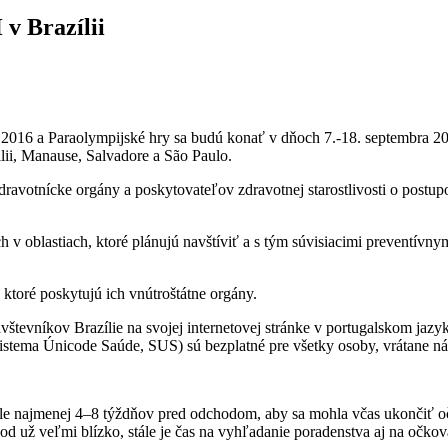
v Brazílii
2016 a Paraolympijské hry sa budú konať v dňoch 7.-18. septembra 201
lii, Manause, Salvadore a São Paulo.
avotnícke orgány a poskytovateľov zdravotnej starostlivosti o postupoch
ch v oblastiach, ktoré plánujú navštíviť a s tým súvisiacimi preventív
 ktoré poskytujú ich vnútroštátne orgány.
vštevníkov Brazílie na svojej internetovej stránke v portugalskom jaz
Sistema Únicode Saúde, SUS) sú bezplatné pre všetky osoby, vrátane ná
 ale najmenej 4–8 týždňov pred odchodom, aby sa mohla včas ukončiť 
hod už veľmi blízko, stále je čas na vyhľadanie poradenstva aj na očkov