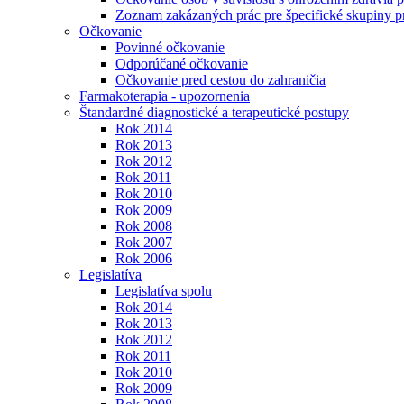
Zoznam zakázaných prác pre špecifické skupiny 
Očkovanie
Povinné očkovanie
Odporúčané očkovanie
Očkovanie pred cestou do zahraničia
Farmakoterapia - upozornenia
Štandardné diagnostické a terapeutické postupy
Rok 2014
Rok 2013
Rok 2012
Rok 2011
Rok 2010
Rok 2009
Rok 2008
Rok 2007
Rok 2006
Legislatíva
Legislatíva spolu
Rok 2014
Rok 2013
Rok 2012
Rok 2011
Rok 2010
Rok 2009