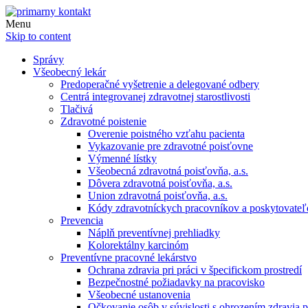
Menu
Skip to content
Správy
Všeobecný lekár
Predoperačné vyšetrenie a delegované odbery
Centrá integrovanej zdravotnej starostlivosti
Tlačivá
Zdravotné poistenie
Overenie poistného vzťahu pacienta
Vykazovanie pre zdravotné poisťovne
Výmenné lístky
Všeobecná zdravotná poisťovňa, a.s.
Dôvera zdravotná poisťovňa, a.s.
Union zdravotná poisťovňa, a.s.
Kódy zdravotníckych pracovníkov a poskytovate
Prevencia
Náplň preventívnej prehliadky
Kolorektálny karcinóm
Preventívne pracovné lekárstvo
Ochrana zdravia pri práci v špecifickom prostredí
Bezpečnostné požiadavky na pracovisko
Všeobecné ustanovenia
Očkovanie osôb v súvislosti s ohrozením zdravia pr