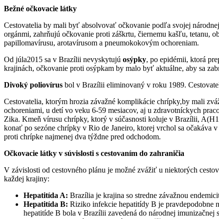
Bežné očkovacie látky
Cestovatelia by mali byť absolvovať očkovanie podľa svojej národne
orgánmi, zahrňujú očkovanie proti záškrtu, čiernemu kašľu, tetanu, o
papillomavírusu, arotavírusom a pneumokokovým ochoreniam.
Od júla2015 sa v Brazílii nevyskytujú
osýpky
, po epidémii, ktorá p
krajinách, očkovanie proti osýpkam by malo byť aktuálne, aby sa zabrá
Divoký poliovírus
bol v Brazílii eliminovaný v roku 1989. Cestovate
Cestovatelia, ktorým hrozia závažné komplikácie chrípky,by mali zvá
ochoreniami, u detí vo veku 6-59 mesiacov, aj u zdravotníckych pra
Zika. Kmeň vírusu chrípky, ktorý v súčasnosti koluje v Brazílii, A
konať po sezóne chrípky v Rio de Janeiro, ktorej vrchol sa očakáva v j
proti chrípke najmenej dva týždne pred odchodom.
Očkovacie látky v súvislosti s cestovaním do zahraničia
V závislosti od cestovného plánu je možné zvážiť u niektorých cesto
každej krajiny:
Hepatitída A:
Brazília je krajina so stredne závažnou endemic
Hepatitída B:
Riziko infekcie hepatitídy B je pravdepodobne n
hepatitíde B bola v Brazílii zavedená do národnej imunizačnej