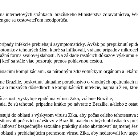
i na internetových stránkach brazílskeho Ministerstva zdravotníct
dengue sa cestovateľom neodporúča.
rípady infekcie prebiehajú asymptomaticky. Avšak po prepuknutí epid
tomkov tehotných žien, ktoré sa infikovali, vrátane prípadov mikroce
žná forma svalovej slabosti. Na základe rastúcich dôkazov výskumu exi
 keď sa stále viac pozoruje prenos pohlavnou cestou.
úvisiacimi komplikáciami, sa národným zdravotníckym orgánom a lekár
ane Brazílie, poskytnúť aktuálne poradenstvo o vhodných opatreniach na
a o možných dôsledkoch a komplikáciách infekcie, najmä u žien, ktoré
časnosti vyskytuje epidémia vírusu Zika, vrátane Brazílie;
tia, že sú tehotné, prípadne krátko po návrate z Brazílie, a/alebo z ost
estujú do oblasti s výskytom vírusu Zika, aby počas celého tehotenstva
stinovali počas ich návštevy v Brazílii, a/alebo v iných oblastiach s p
latňovať bezpečnejšie sexuálne praktiky alebo abstinovať najmenej šes
 oblastí s prebiehajúcim prenosom vírusu Zika, aby nedarovali krv aspoň 