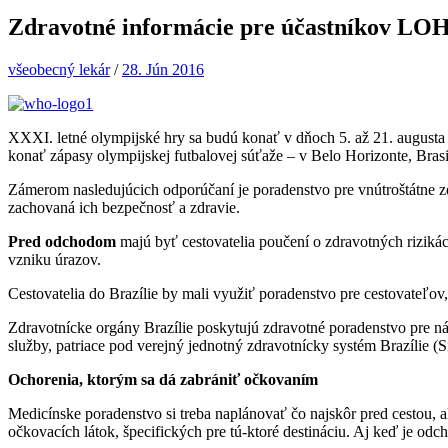
Zdravotné informácie pre účastníkov LOH 
všeobecný lekár
/
28. Jún 2016
XXXI. letné olympijské hry sa budú konať v dňoch 5. až 21. augusta 
konať zápasy olympijskej futbalovej súťaže – v Belo Horizonte, Brasi
Zámerom nasledujúcich odporúčaní je poradenstvo pre vnútroštátne zdr
zachovaná ich bezpečnosť a zdravie.
Pred odchodom
majú byť cestovatelia poučení o zdravotných riziká
vzniku úrazov.
Cestovatelia do Brazílie by mali využiť poradenstvo pre cestovateľov,
Zdravotnícke orgány Brazílie poskytujú zdravotné poradenstvo pre ná
služby, patriace pod verejný jednotný zdravotnícky systém Brazílie (
Ochorenia, ktorým sa dá zabrániť očkovaním
Medicínske poradenstvo si treba naplánovať čo najskôr pred cestou,
očkovacích látok, špecifických pre tú-ktoré destináciu. Aj keď je odc