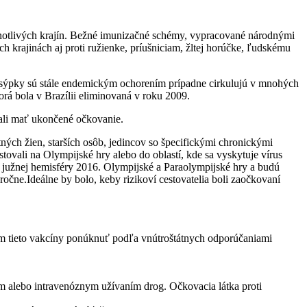
dnotlivých krajín. Bežné imunizačné schémy, vypracované národnými
h krajinách aj proti ružienke, príušniciam, žltej horúčke, ľudskému
 osýpky sú stále endemickým ochorením prípadne cirkulujú v mnohých
orá bola v Brazílii eliminovaná v roku 2009.
mali mať ukončené očkovanie.
ých žien, starších osôb, jedincov so špecifickými chronickými
vali na Olympijské hry alebo do oblastí, kde sa vyskytuje vírus
 južnej hemisféry 2016. Olympijské a Paraolympijské hry a budú
oročne.Ideálne by bolo, keby rizikoví cestovatelia boli zaočkovaní
a im tieto vakcíny ponúknuť podľa vnútroštátnych odporúčaniami
ím alebo intravenóznym užívaním drog. Očkovacia látka proti