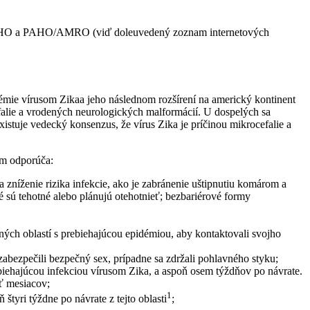
va, WHO a PAHO/AMRO (viď doleuvedený zoznam internetových
émie vírusom Zikaa jeho následnom rozšírení na americký kontinent
falie a vrodených neurologických malformácií. U dospelých sa
stuje vedecký konsenzus, že vírus Zika je príčinou mikrocefalie a
om odporúča:
 zníženie rizika infekcie, ako je zabránenie uštipnutiu komárom a
 sú tehotné alebo plánujú otehotnieť; bezbariérové formy
atných oblastí s prebiehajúcou epidémiou, aby kontaktovali svojho
 zabezpečili bezpečný sex, prípadne sa zdržali pohlavného styku;
rebiehajúcou infekciou vírusom Zika, a aspoň osem týždňov po návrate.
ť mesiacov;
1
štyri týždne po návrate z tejto oblasti
;