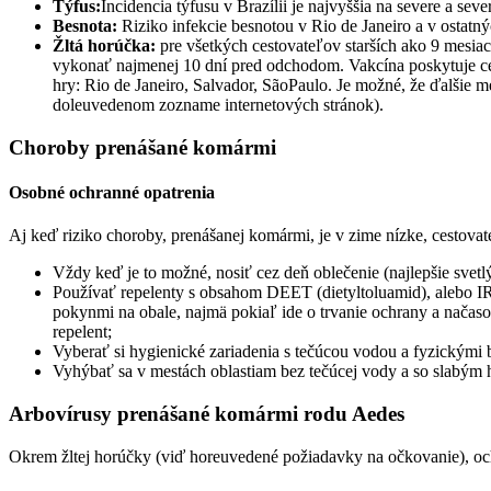
Týfus:
Incidencia týfusu v Brazílii je najvyššia na severe a s
Besnota:
Riziko infekcie besnotou v Rio de Janeiro a v ostatný
Žltá horúčka:
pre všetkých cestovateľov starších ako 9 mesiac
vykonať najmenej 10 dní pred odchodom. Vakcína poskytuje ce
hry: Rio de Janeiro, Salvador, SãoPaulo. Je možné, že ďalšie m
doleuvedenom zozname internetových stránok).
Choroby prenášané komármi
Osobné ochranné opatrenia
Aj keď riziko choroby, prenášanej komármi, je v zime nízke, cestovat
Vždy keď je to možné, nosiť cez deň oblečenie (najlepšie svetlýc
Používať repelenty s obsahom DEET (dietyltoluamid), alebo I
pokynmi na obale, najmä pokiaľ ide o trvanie ochrany a načaso
repelent;
Vyberať si hygienické zariadenia s tečúcou vodou a fyzickými 
Vyhýbať sa v mestách oblastiam bez tečúcej vody a so slabým
Arbovírusy prenášané komármi rodu Aedes
Okrem žltej horúčky (viď horeuvedené požiadavky na očkovanie), o