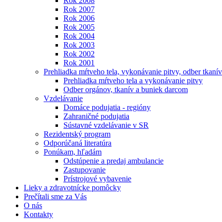
Rok 2008
Rok 2007
Rok 2006
Rok 2005
Rok 2004
Rok 2003
Rok 2002
Rok 2001
Prehliadka mŕtveho tela, vykonávanie pitvy, odber tkanív
Prehliadka mŕtveho tela a vykonávanie pitvy
Odber orgánov, tkanív a buniek darcom
Vzdelávanie
Domáce podujatia - regióny
Zahraničné podujatia
Sústavné vzdelávanie v SR
Rezidentský program
Odporúčaná literatúra
Ponúkam, hľadám
Odstúpenie a predaj ambulancie
Zastupovanie
Prístrojové vybavenie
Lieky a zdravotnícke pomôcky
Prečítali sme za Vás
O nás
Kontakty