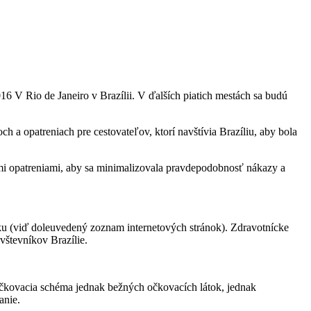
6 V Rio de Janeiro v Brazílii. V ďalších piatich mestách sa budú
 a opatreniach pre cestovateľov, ktorí navštívia Brazíliu, aby bola
nymi opatreniami, aby sa minimalizovala pravdepodobnosť nákazy a
yku (viď doleuvedený zoznam internetových stránok). Zdravotnícke
vštevníkov Brazílie.
očkovacia schéma jednak bežných očkovacích látok, jednak
anie.