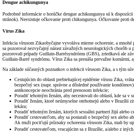
Dengue achikungunya
Podrobné informácie o horúčke dengue achikungunya sú k dispozíci
stránok). Neexistuje očkovanie proti chikungunya. Očkovanie proti 
Vírus Zika
Infekcia vírusom Zikaobyčajne vyvoláva mierne ochorenie, a mnohé p
sa pozoroval nezvyčajný nárast závažných neurologických chorôb u po
pozorovali prípady Guillain-Barrésyndrómu (GBS), zriedkavá ale záva
Guillain-Barré syndrómu. Vírus Zika sa prenáša prevažne komármi, aj
Na základe súčasných poznatkov o infekcii vírusom Zika, a s tým s
Cestujúcim do oblasti prebiehajúcej epidémie vírusu Zika, vrát
bezpečný sex (napr. správne a dôsledné používanie kondómov); 
antikoncepcie neochránia pred prenosom infekcie;
Poradiť tehotným ženám, aby necestovali do oblastí, kde sa v sú
Poradiť ženám, ktoré neúmyselne otehotnejú alebo v Brazílii zis
lekára;
Poradiť tehotným ženám, ktorých sexuálni partneri žijú alebo c
Poradiť cestovateľom, aby sa postarali o bezpečný sex alebo ab
Ak muži pociťujú príznaky ochorenia vírusom Zika, mali by up
Poradiť cestovateľom, vracajúcim sa z Brazílie, a/alebo z iných