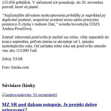
125.856 prihlášok. V súčasnosti ich posudzuje, do 20. novembra
potvrdí, ktoré sú platné.
“Najčastejším dôvodom neakceptovania prihlášky je napríklad jej
duplicitné podanie, nesprávne uvedené meno alebo priezvisko
poistenca či chyba v rodnom čísle,”
uviedla hovorkyňa ÚDZS
Andrea Pivarčiová.
Zmeniť zdravotnú poisťovňu je možné raz ročne, vždy najneskôr do
konca septembra, pričom zmena sa akceptuje od 1. januára
nasledujúceho roka. Od začiatku tohto roka tak poisťovňu zmenilo
viac ako 113.000 ľudí.
Zdroj: TASR
Foto: fotolia.com
Súvisiace články
MZ SR pod tlakom ustupuje. Je projekt dobre
pripravený?