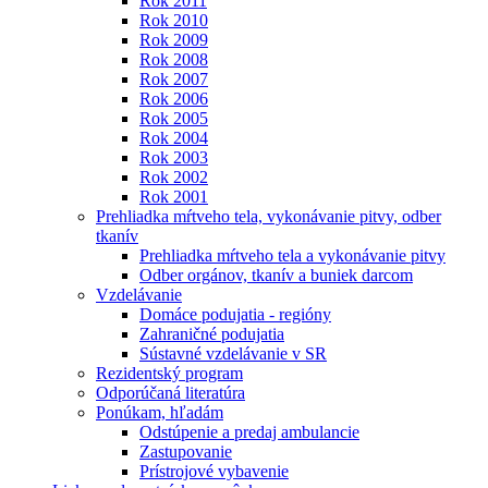
Rok 2011
Rok 2010
Rok 2009
Rok 2008
Rok 2007
Rok 2006
Rok 2005
Rok 2004
Rok 2003
Rok 2002
Rok 2001
Prehliadka mŕtveho tela, vykonávanie pitvy, odber
tkanív
Prehliadka mŕtveho tela a vykonávanie pitvy
Odber orgánov, tkanív a buniek darcom
Vzdelávanie
Domáce podujatia - regióny
Zahraničné podujatia
Sústavné vzdelávanie v SR
Rezidentský program
Odporúčaná literatúra
Ponúkam, hľadám
Odstúpenie a predaj ambulancie
Zastupovanie
Prístrojové vybavenie