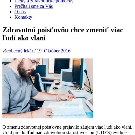
Lieky a zdravotnícke pomôcky
Prečítali sme za Vás
O nás
Kontakty
Zdravotnú poisťovňu chce zmeniť viac
ľudí ako vlani
všeobecný lekár
/
19. Október 2016
O zmenu zdravotnej poisťovne prejavilo záujem viac ľudí ako vlani.
Úrad pre dohľad nad zdravotnou starostlivosťou (ÚDZS) eviduje