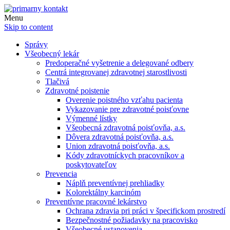
Menu
Skip to content
Správy
Všeobecný lekár
Predoperačné vyšetrenie a delegované odbery
Centrá integrovanej zdravotnej starostlivosti
Tlačivá
Zdravotné poistenie
Overenie poistného vzťahu pacienta
Vykazovanie pre zdravotné poisťovne
Výmenné lístky
Všeobecná zdravotná poisťovňa, a.s.
Dôvera zdravotná poisťovňa, a.s.
Union zdravotná poisťovňa, a.s.
Kódy zdravotníckych pracovníkov a
poskytovateľov
Prevencia
Náplň preventívnej prehliadky
Kolorektálny karcinóm
Preventívne pracovné lekárstvo
Ochrana zdravia pri práci v špecifickom prostredí
Bezpečnostné požiadavky na pracovisko
Všeobecné ustanovenia