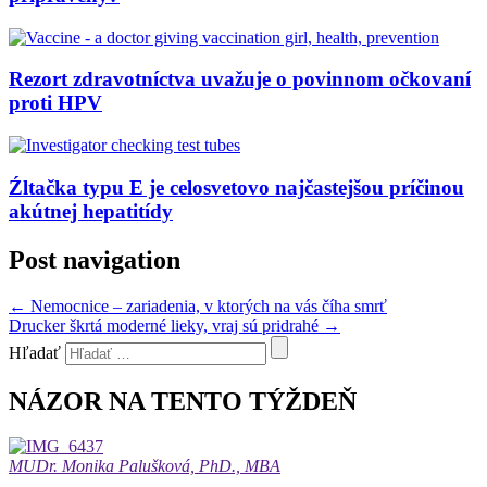
Rezort zdravotníctva uvažuje o povinnom očkovaní
proti HPV
Źltačka typu E je celosvetovo najčastejšou príčinou
akútnej hepatitídy
Post navigation
←
Nemocnice – zariadenia, v ktorých na vás číha smrť
Drucker škrtá moderné lieky, vraj sú pridrahé
→
Hľadať
NÁZOR NA TENTO TÝŽDEŇ
MUDr. Monika Palušková, PhD., MBA