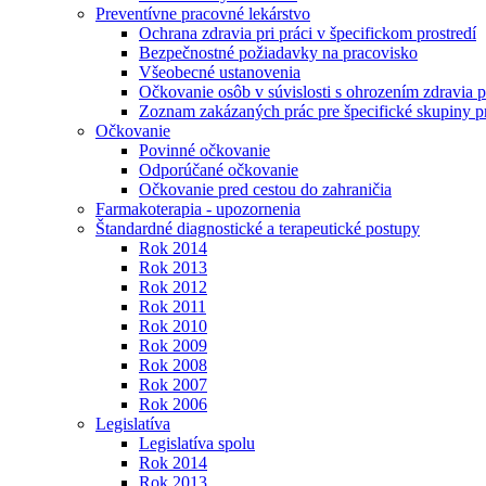
Preventívne pracovné lekárstvo
Ochrana zdravia pri práci v špecifickom prostredí
Bezpečnostné požiadavky na pracovisko
Všeobecné ustanovenia
Očkovanie osôb v súvislosti s ohrozením zdravia pr
Zoznam zakázaných prác pre špecifické skupiny 
Očkovanie
Povinné očkovanie
Odporúčané očkovanie
Očkovanie pred cestou do zahraničia
Farmakoterapia - upozornenia
Štandardné diagnostické a terapeutické postupy
Rok 2014
Rok 2013
Rok 2012
Rok 2011
Rok 2010
Rok 2009
Rok 2008
Rok 2007
Rok 2006
Legislatíva
Legislatíva spolu
Rok 2014
Rok 2013