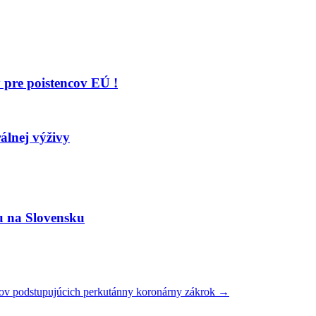
 pre poistencov EÚ !
álnej výživy
u na Slovensku
ov podstupujúcich perkutánny koronárny zákrok
→