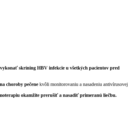
vykonať skríning HBV infekcie u všetkých pacientov pred
 na choroby pečene
kvôli monitorovaniu a nasadeniu antivírusovej
oterapiu okamžite prerušiť a nasadiť primeranú liečbu.