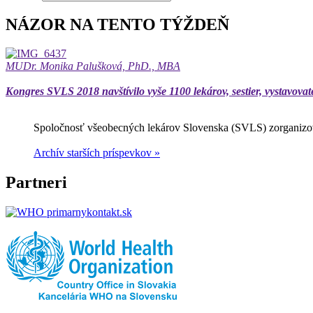
NÁZOR NA TENTO TÝŽDEŇ
MUDr. Monika Palušková, PhD., MBA
Kongres SVLS 2018 navštívilo vyše 1100 lekárov, sestier, vystavovat
Spoločnosť všeobecných lekárov Slovenska (SVLS) zorganizov
Archív starších príspevkov »
Partneri