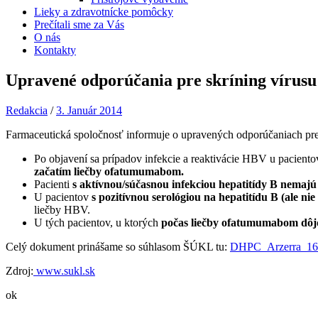
Lieky a zdravotnícke pomôcky
Prečítali sme za Vás
O nás
Kontakty
Upravené odporúčania pre skríning vírus
Redakcia
/
3. Január 2014
Farmaceutická spoločnosť informuje o upravených odporúčaniach pre
Po objavení sa prípadov infekcie a reaktivácie HBV u pacient
začatím liečby ofatumumabom.
Pacienti
s aktívnou/súčasnou infekciou hepatitídy B nemaj
U pacientov
s pozitívnou serológiou na hepatitídu B (ale 
liečby HBV.
U tých pacientov, u ktorých
počas liečby ofatumumabom dôjd
Celý dokument prinášame so súhlasom ŠÚKL tu:
DHPC_Arzerra_16
Zdroj:
www.sukl.sk
ok