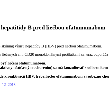
u hepatitídy B pred liečbou ofatumumabom
 skríning vírusu hepatitídy B (HBV) pred liečbou ofatumumabom.
ov liečených anti-CD20 monoklonálnymi protilátkami sa teraz odporúča
ú byť liečení ofatumumabom.
nie aktívnym/súčasným ochorením) sa má konzultovať s odborníkom
e k reaktivácii HBV, treba liečbu ofatumumabom aj súbežnú chem
_12_2013