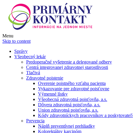
Menu
Skip to content
Správy
Všeobecný lekár
Predoperačné vyšetrenie a delegované odbery
Centrá integrovanej zdravotnej starostlivosti
Tlačivá
Zdravotné poistenie
Overenie poistného vzťahu pacienta
Vykazovanie pre zdravotné poisťovne
Výmenné lístky
Všeobecná zdravotná poisťovňa, a.s.
Dôvera zdravotná poisťovňa, a.s.
Union zdravotná poisťovňa, a.s.
Kódy zdravotníckych pracovníkov a poskytovate
Prevencia
Náplň preventívnej prehliadky
Kolorektálny karcinóm