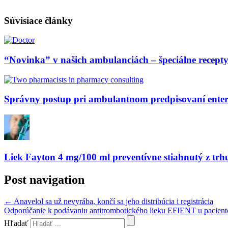
Súvisiace články
“Novinka” v našich ambulanciách – špeciálne recepty
Správny postup pri ambulantnom predpisovaní enter
Liek Fayton 4 mg/100 ml preventívne stiahnutý z trh
Post navigation
←
Anavelol sa už nevyrába, končí sa jeho distribúcia i registrácia
Odporúčanie k podávaniu antitrombotického lieku EFIENT u pacient
Hľadať