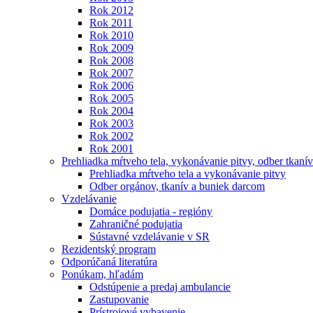
Rok 2012
Rok 2011
Rok 2010
Rok 2009
Rok 2008
Rok 2007
Rok 2006
Rok 2005
Rok 2004
Rok 2003
Rok 2002
Rok 2001
Prehliadka mŕtveho tela, vykonávanie pitvy, odber tkanív
Prehliadka mŕtveho tela a vykonávanie pitvy
Odber orgánov, tkanív a buniek darcom
Vzdelávanie
Domáce podujatia - regióny
Zahraničné podujatia
Sústavné vzdelávanie v SR
Rezidentský program
Odporúčaná literatúra
Ponúkam, hľadám
Odstúpenie a predaj ambulancie
Zastupovanie
Prístrojové vybavenie