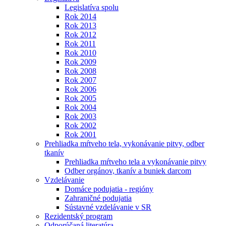
Legislatíva spolu
Rok 2014
Rok 2013
Rok 2012
Rok 2011
Rok 2010
Rok 2009
Rok 2008
Rok 2007
Rok 2006
Rok 2005
Rok 2004
Rok 2003
Rok 2002
Rok 2001
Prehliadka mŕtveho tela, vykonávanie pitvy, odber
tkanív
Prehliadka mŕtveho tela a vykonávanie pitvy
Odber orgánov, tkanív a buniek darcom
Vzdelávanie
Domáce podujatia - regióny
Zahraničné podujatia
Sústavné vzdelávanie v SR
Rezidentský program
Odporúčaná literatúra