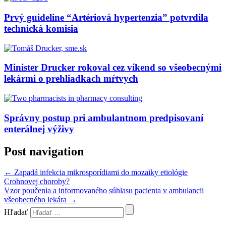
Prvý guideline “Artériová hypertenzia” potvrdila
technická komisia
Minister Drucker rokoval cez víkend so všeobecnými
lekármi o prehliadkach mŕtvych
Správny postup pri ambulantnom predpisovaní
enterálnej výživy
Post navigation
←
Zapadá infekcia mikrosporídiami do mozaiky etiológie
Crohnovej choroby?
Vzor poučenia a informovaného súhlasu pacienta v ambulancii
všeobecného lekára
→
Hľadať