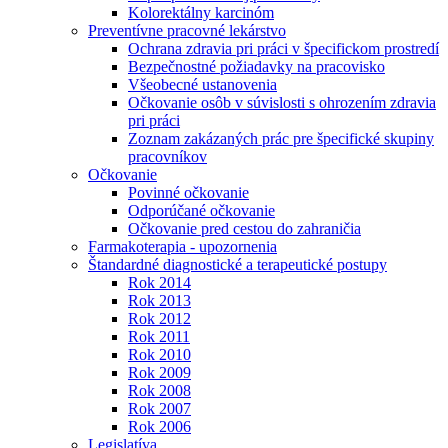
Kolorektálny karcinóm
Preventívne pracovné lekárstvo
Ochrana zdravia pri práci v špecifickom prostredí
Bezpečnostné požiadavky na pracovisko
Všeobecné ustanovenia
Očkovanie osôb v súvislosti s ohrozením zdravia
pri práci
Zoznam zakázaných prác pre špecifické skupiny
pracovníkov
Očkovanie
Povinné očkovanie
Odporúčané očkovanie
Očkovanie pred cestou do zahraničia
Farmakoterapia - upozornenia
Štandardné diagnostické a terapeutické postupy
Rok 2014
Rok 2013
Rok 2012
Rok 2011
Rok 2010
Rok 2009
Rok 2008
Rok 2007
Rok 2006
Legislatíva