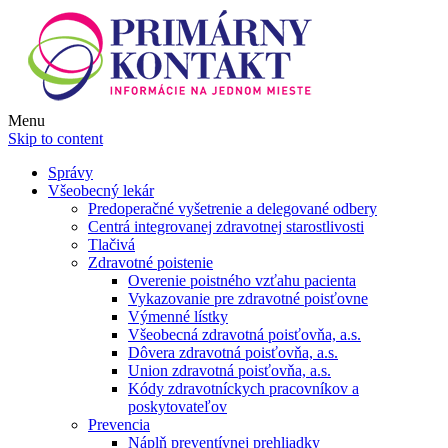
Menu
Skip to content
Správy
Všeobecný lekár
Predoperačné vyšetrenie a delegované odbery
Centrá integrovanej zdravotnej starostlivosti
Tlačivá
Zdravotné poistenie
Overenie poistného vzťahu pacienta
Vykazovanie pre zdravotné poisťovne
Výmenné lístky
Všeobecná zdravotná poisťovňa, a.s.
Dôvera zdravotná poisťovňa, a.s.
Union zdravotná poisťovňa, a.s.
Kódy zdravotníckych pracovníkov a
poskytovateľov
Prevencia
Náplň preventívnej prehliadky