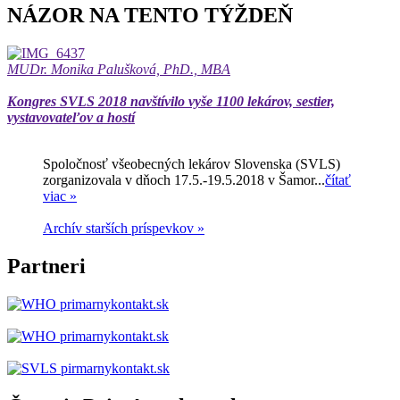
NÁZOR NA TENTO TÝŽDEŇ
MUDr. Monika Palušková, PhD., MBA
Kongres SVLS 2018 navštívilo vyše 1100 lekárov, sestier,
vystavovateľov a hostí
Spoločnosť všeobecných lekárov Slovenska (SVLS)
zorganizovala v dňoch 17.5.-19.5.2018 v Šamor...
čítať
viac »
Archív starších príspevkov »
Partneri