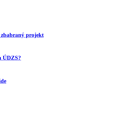
 zbabraný projekt
om ÚDZS?
ide