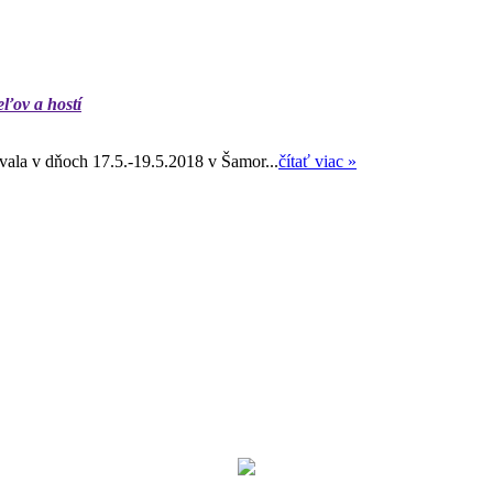
eľov a hostí
ala v dňoch 17.5.-19.5.2018 v Šamor...
čítať viac »