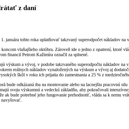
rátať z daní
d 1. januára tohto roka uplatňovať takzvaný superodpočet nákladov na
l koncom vlaňajšieho októbra. Zároveň ide o jedno z opatrení, ktoré vlá
trom financií Petrom Kažimíra označil za splnené.
ajú výskum a vývoj, v podobe takzvaného superodpočtu nákladov na výs
iť okrem reálnych nákladov vynaložených na výskum a vývoj aj dodato
sokých škôl v roku ich prijatia do zamestnania a 25 % z medziročnéh
á bude odkázaná iba na montovanie alebo na lacnejšiu pracovnú silu a
jú svoju výskumnú a vedeckú základňu, aby pokračovali intenzívnejšie,
 ak bude potrebné jeho fungovanie prehodnotiť, vláda sa k nemu vráti. 
e navyšovať.