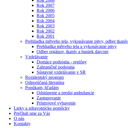
Rok 2008
Rok 2007
Rok 2006
Rok 2005
Rok 2004
Rok 2003
Rok 2002
Rok 2001
Prehliadka mŕtveho tela, vykonávanie pitvy, odber tkanív
Prehliadka mŕtveho tela a vykonávanie pitvy
Odber orgánov, tkanív a buniek darcom
Vzdelávanie
Domáce podujatia - regióny
Zahraničné podujatia
Sústavné vzdelávanie v SR
Rezidentský program
Odporúčaná literatúra
Ponúkam, hľadám
Odstúpenie a predaj ambulancie
Zastupovanie
Prístrojové vybavenie
Lieky a zdravotnícke pomôcky
Prečítali sme za Vás
O nás
Kontakty