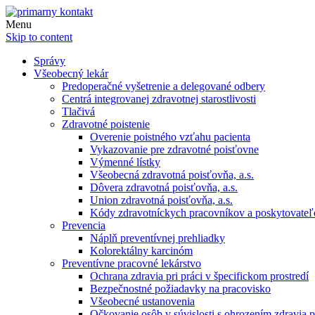
Menu
Skip to content
Správy
Všeobecný lekár
Predoperačné vyšetrenie a delegované odbery
Centrá integrovanej zdravotnej starostlivosti
Tlačivá
Zdravotné poistenie
Overenie poistného vzťahu pacienta
Vykazovanie pre zdravotné poisťovne
Výmenné lístky
Všeobecná zdravotná poisťovňa, a.s.
Dôvera zdravotná poisťovňa, a.s.
Union zdravotná poisťovňa, a.s.
Kódy zdravotníckych pracovníkov a poskytovate
Prevencia
Náplň preventívnej prehliadky
Kolorektálny karcinóm
Preventívne pracovné lekárstvo
Ochrana zdravia pri práci v špecifickom prostredí
Bezpečnostné požiadavky na pracovisko
Všeobecné ustanovenia
Očkovanie osôb v súvislosti s ohrozením zdravia pr