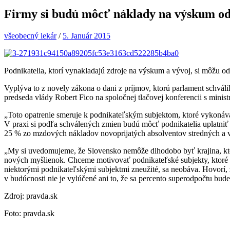
Firmy si budú môcť náklady na výskum od
všeobecný lekár
/
5. Január 2015
Podnikatelia, ktorí vynakladajú zdroje na výskum a vývoj, si môžu o
Vyplýva to z novely zákona o dani z príjmov, ktorú parlament schváli
predseda vlády Robert Fico na spoločnej tlačovej konferencii s minis
„Toto opatrenie smeruje k podnikateľským subjektom, ktoré vykonáv
V praxi si podľa schválených zmien budú môcť podnikatelia uplatn
25 % zo mzdových nákladov novoprijatých absolventov stredných a vy
„My si uvedomujeme, že Slovensko nemôže dlhodobo byť krajina, ktor
nových myšlienok. Chceme motivovať podnikateľské subjekty, ktoré ma
niektorými podnikateľskými subjektmi zneužité, sa neobáva. Hovorí, že
v budúcnosti nie je vylúčené ani to, že sa percento superodpočtu bud
Zdroj: pravda.sk
Foto: pravda.sk