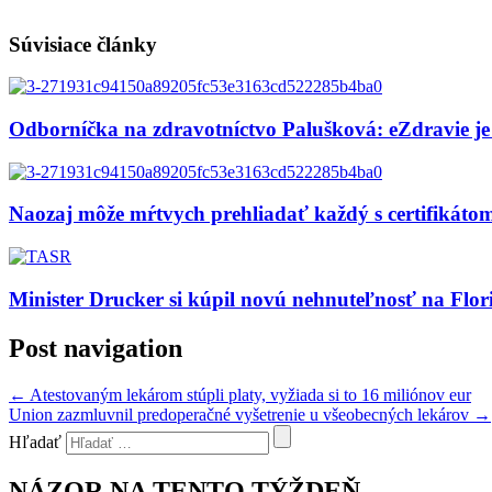
Súvisiace články
Odborníčka na zdravotníctvo Palušková: eZdravie je
Naozaj môže mŕtvych prehliadať každý s certifikát
Minister Drucker si kúpil novú nehnuteľnosť na Flor
Post navigation
←
Atestovaným lekárom stúpli platy, vyžiada si to 16 miliónov eur
Union zazmluvnil predoperačné vyšetrenie u všeobecných lekárov
→
Hľadať
NÁZOR NA TENTO TÝŽDEŇ