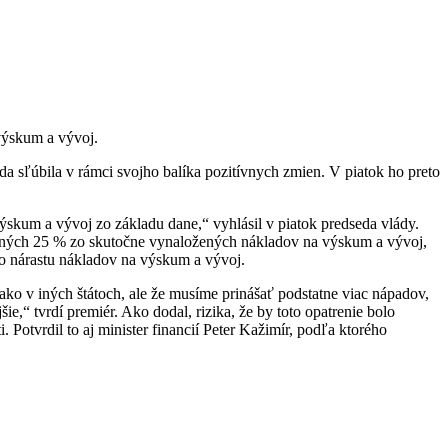
 výskum a vývoj.
da sľúbila v rámci svojho balíka pozitívnych zmien. V piatok ho preto
kum a vývoj zo základu dane,“ vyhlásil v piatok predseda vlády.
čných 25 % zo skutočne vynaložených nákladov na výskum a vývoj,
o nárastu nákladov na výskum a vývoj.
ko v iných štátoch, ale že musíme prinášať podstatne viac nápadov,
“ tvrdí premiér. Ako dodal, rizika, že by toto opatrenie bolo
Potvrdil to aj minister financií Peter Kažimír, podľa ktorého