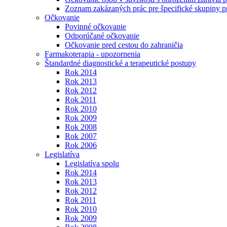
Zoznam zakázaných prác pre špecifické skupiny 
Očkovanie
Povinné očkovanie
Odporúčané očkovanie
Očkovanie pred cestou do zahraničia
Farmakoterapia - upozornenia
Štandardné diagnostické a terapeutické postupy
Rok 2014
Rok 2013
Rok 2012
Rok 2011
Rok 2010
Rok 2009
Rok 2008
Rok 2007
Rok 2006
Legislatíva
Legislatíva spolu
Rok 2014
Rok 2013
Rok 2012
Rok 2011
Rok 2010
Rok 2009