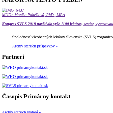
MUDr. Monika Palušková, PhD., MBA
Kongres SVLS 2018 navštívilo vyše 1100 lekárov, sestier, vystavovat
Spoločnosť všeobecných lekárov Slovenska (SVLS) zorganizov
Archív starších príspevkov »
Partneri
Časopis Primárny kontakt
Archív starších vydaní »