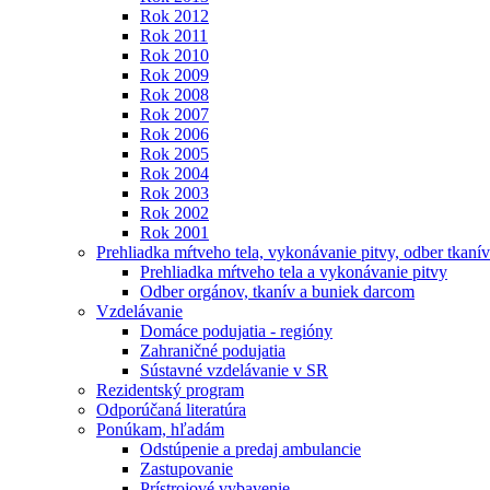
Rok 2012
Rok 2011
Rok 2010
Rok 2009
Rok 2008
Rok 2007
Rok 2006
Rok 2005
Rok 2004
Rok 2003
Rok 2002
Rok 2001
Prehliadka mŕtveho tela, vykonávanie pitvy, odber tkanív
Prehliadka mŕtveho tela a vykonávanie pitvy
Odber orgánov, tkanív a buniek darcom
Vzdelávanie
Domáce podujatia - regióny
Zahraničné podujatia
Sústavné vzdelávanie v SR
Rezidentský program
Odporúčaná literatúra
Ponúkam, hľadám
Odstúpenie a predaj ambulancie
Zastupovanie
Prístrojové vybavenie