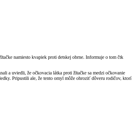
ltačke namiesto kvapiek proti detskej obrne. Informuje o tom čtk
nali a uviedli, že očkovacia látka proti žltačke sa medzi očkovanie
ky. Pripustili ale, že tento omyl môže ohroziť dôveru rodičov, ktorí