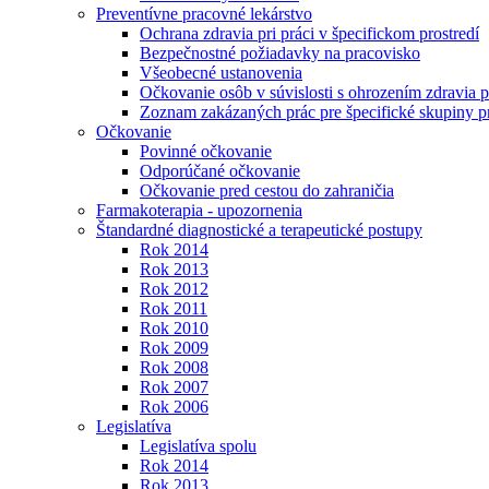
Preventívne pracovné lekárstvo
Ochrana zdravia pri práci v špecifickom prostredí
Bezpečnostné požiadavky na pracovisko
Všeobecné ustanovenia
Očkovanie osôb v súvislosti s ohrozením zdravia pr
Zoznam zakázaných prác pre špecifické skupiny 
Očkovanie
Povinné očkovanie
Odporúčané očkovanie
Očkovanie pred cestou do zahraničia
Farmakoterapia - upozornenia
Štandardné diagnostické a terapeutické postupy
Rok 2014
Rok 2013
Rok 2012
Rok 2011
Rok 2010
Rok 2009
Rok 2008
Rok 2007
Rok 2006
Legislatíva
Legislatíva spolu
Rok 2014
Rok 2013