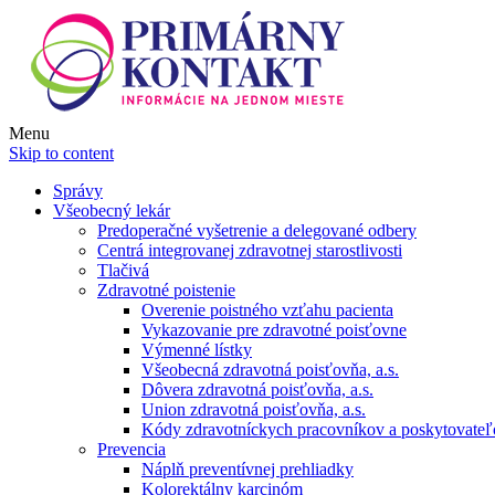
Menu
Skip to content
Správy
Všeobecný lekár
Predoperačné vyšetrenie a delegované odbery
Centrá integrovanej zdravotnej starostlivosti
Tlačivá
Zdravotné poistenie
Overenie poistného vzťahu pacienta
Vykazovanie pre zdravotné poisťovne
Výmenné lístky
Všeobecná zdravotná poisťovňa, a.s.
Dôvera zdravotná poisťovňa, a.s.
Union zdravotná poisťovňa, a.s.
Kódy zdravotníckych pracovníkov a poskytovate
Prevencia
Náplň preventívnej prehliadky
Kolorektálny karcinóm