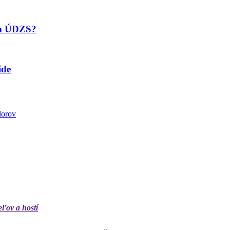
om ÚDZS?
ide
dorov
eľov a hostí