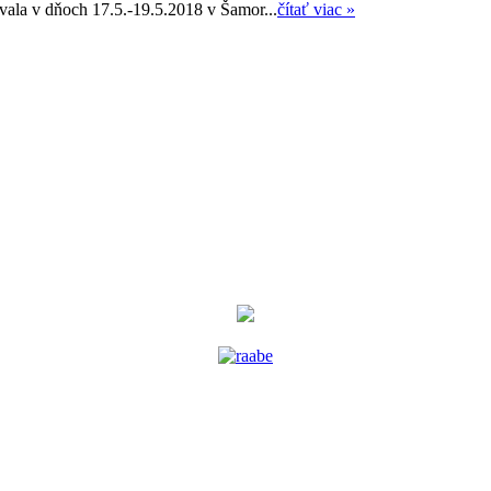
ala v dňoch 17.5.-19.5.2018 v Šamor...
čítať viac »