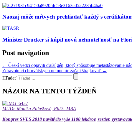
Naozaj môže mŕtvych prehliadať každý s certifikát
Minister Drucker si kúpil novú nehnuteľnosť na Flor
Post navigation
←
Českí vedci objavili ďalší gén, ktorý spôsobuje metastázovanie ná
Zdravotníci chorvátskych nemocníc začali štrajkovať
→
Hľadať
NÁZOR NA TENTO TÝŽDEŇ
MUDr. Monika Palušková, PhD., MBA
Kongres SVLS 2018 navštívilo vyše 1100 lekárov, sestier, vystavovat