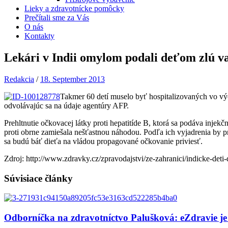
Lieky a zdravotnícke pomôcky
Prečítali sme za Vás
O nás
Kontakty
Lekári v Indii omylom podali deťom zlú v
Redakcia
/
18. September 2013
Takmer 60 detí muselo byť hospitalizovaných vo vých
odvolávajúc sa na údaje agentúry AFP.
Prehltnutie očkovacej látky proti hepatitíde B, ktorá sa podáva injekč
proti obrne zamiešala nešťastnou náhodou. Podľa ich vyjadrenia by pr
sa budú báť dieťa na vládou propagované očkovanie priviesť.
Zdroj: http://www.zdravky.cz/zpravodajstvi/ze-zahranici/indicke-deti
Súvisiace články
Odborníčka na zdravotníctvo Palušková: eZdravie je