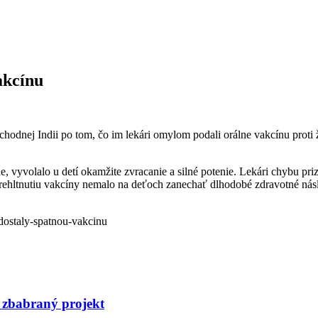
akcínu
odnej Indii po tom, čo im lekári omylom podali orálne vakcínu proti ž
ne, vyvolalo u detí okamžite zvracanie a silné potenie. Lekári chybu priz
ehltnutiu vakcíny nemalo na deťoch zanechať dlhodobé zdravotné násled
-dostaly-spatnou-vakcinu
 zbabraný projekt