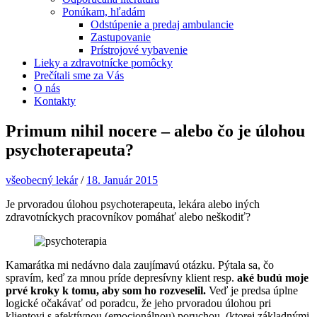
Ponúkam, hľadám
Odstúpenie a predaj ambulancie
Zastupovanie
Prístrojové vybavenie
Lieky a zdravotnícke pomôcky
Prečítali sme za Vás
O nás
Kontakty
Primum nihil nocere – alebo čo je úlohou
psychoterapeuta?
všeobecný lekár
/
18. Január 2015
Je prvoradou úlohou psychoterapeuta, lekára alebo iných
zdravotníckych pracovníkov pomáhať alebo neškodiť?
Kamarátka mi nedávno dala zaujímavú otázku. Pýtala sa, čo
spravím, keď za mnou príde depresívny klient resp.
aké budú moje
prvé kroky k tomu, aby som ho rozveselil.
Veď je predsa úplne
logické očakávať od poradcu, že jeho prvoradou úlohou pri
klientovi s afektívnou (emocionálnou) poruchou, (ktorej základnými