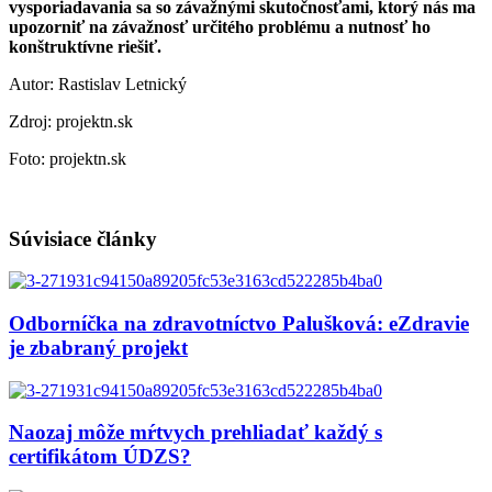
vysporiadavania sa so závažnými skutočnosťami, ktorý nás ma
upozorniť na závažnosť určitého problému a nutnosť ho
konštruktívne riešiť.
Autor: Rastislav Letnický
Zdroj: projektn.sk
Foto: projektn.sk
Súvisiace články
Odborníčka na zdravotníctvo Palušková: eZdravie
je zbabraný projekt
Naozaj môže mŕtvych prehliadať každý s
certifikátom ÚDZS?