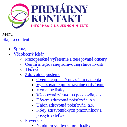
Menu
Skip to content
Správy
Všeobecný lekár
Predoperačné vyšetrenie a delegované odbery
Centrá integrovanej zdravotnej starostlivosti
Tlačivá
Zdravotné poistenie
Overenie poistného vzťahu pacienta
Vykazovanie pre zdravotné poisťovne
Výmenné lístky
Všeobecná zdravotná poisťovňa, a.s.
Dôvera zdravotná poisťovňa, a.s.
Union zdravotná poisťovňa, a.s.
Kódy zdravotníckych pracovníkov a
poskytovateľov
Prevencia
Náplň preventívnej prehliadky