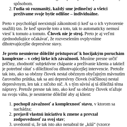
spôsobom.
ľudia sú rozmanitý, každý sme jedinečný a všetci
prežívame svoje bytie odlišne – individuálne.
Preto v psychológií neexistujú zákonitosti (i keď sa o ich vytvorenie
snažili) tzn. že keď spravíte toto a toto, tak to automaticky nemusí
viesť k tomuto a tomuto.
Človek nie je stroj.
Preto je aj veľmi
zjednodušujúce očakávať, že rozveselením ovplyvníme
dlhotrvajúcejšie depresívne stavy.
Je preto nesmierne dôležité pristupovať k hocijakým poruchám
komplexne – v celej šírke ich závažnosti.
Musíme presne určiť
príčiny, zhodnotiť subjektívne chápanie a prežívanie klienta a taktiež
je potrebné rátať s dôležitosťou dlhotrvajúcejšej intervencie. Pretože
tak isto, ako sa obézny človek nestal obéznym obyčajným mávnutím
čarovného prútika, tak sa ani depresívny človek (väčšinou) nestal
depresívnym, len tak z ničoho nič. A s tým súvisí aj tá dôležitá téma
nápravy. Pretože presne tak isto, ako keď sa obézny človek sťažuje
na svoju váhu, je nesmierne dôležité aby aj klient:
pochopil závažnosť a komplexnosť stavu
, v ktorom sa
nachádza;
prejavil vlastnú iniciatívu k zmene a prevzal
zodpovednosť za svoj stav
;
uvedomil si, že tak isto ako nenabral tie „kilá“ (vzorce