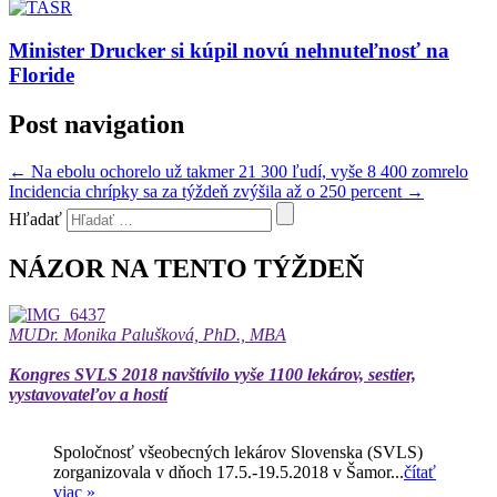
Minister Drucker si kúpil novú nehnuteľnosť na
Floride
Post navigation
←
Na ebolu ochorelo už takmer 21 300 ľudí, vyše 8 400 zomrelo
Incidencia chrípky sa za týždeň zvýšila až o 250 percent
→
Hľadať
NÁZOR NA TENTO TÝŽDEŇ
MUDr. Monika Palušková, PhD., MBA
Kongres SVLS 2018 navštívilo vyše 1100 lekárov, sestier,
vystavovateľov a hostí
Spoločnosť všeobecných lekárov Slovenska (SVLS)
zorganizovala v dňoch 17.5.-19.5.2018 v Šamor...
čítať
viac »