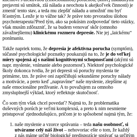
prejavmi sú smútok, zlá nálada a neochota k akejkoľvek činnosti) je
zmeniť tento stav, a teda mu zlepšiť náladu a umožniť mu byť
šťastným. Lenže je to vážne tak? Je práve toto prvoradou úlohou
psychoterapeuta?Pred tým, ako sa pokúsim zodpovedať tieto otázky,
však musím zdôrazniť, že sa budem venovať skôr (omnoho
závažnejšiemu)
klinickému rozmeru depresie.
Nie jej „laickému“
ponímaniu.
Takže napriek tomu, že
depresia je afektívna porucha
(symptóm),
súčasné psychologické poznatky poukazujú na to, že
je do veľkej
miery spojená aj s našimi kognitívnymi schopnosťami
(akými sú
napr. myslenie, vnímanie alebo pozornosť). Niektoré psychologické
školy dokonca tvrdia, že pri depresii sú poruchy myslenia tie
primárne, tzn. že práve oni zapríčiňujú sekundárne poruchy nálady
a motivácie, a preto keď „napravíme“ naše myslenie, zlepšíme aj
naše emocionálne prežívanie. A to považujem za omnoho
zmysluplnejší výklad, ktorý reflektuje skutočnosť.
Čo som tým však chcel povedať? Najmä to, že problematika
duševných porúch je veľmi komplexná, a preto k nim nesmieme
pristupovať zjednodušujúco, pričom je to spôsobené najmä tým, že:
naše myslenie a vzorce správania – teda
našu osobnosť, si
utvárame celý náš život
– nehovoriac ešte o tom, že každý
z nás máme určité biologické predispozície správať sa určitým