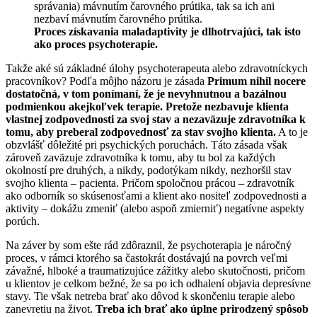
správania) mávnutím čarovného prútika, tak sa ich ani
nezbaví mávnutím čarovného prútika.
Proces získavania maladaptivity je dlhotrvajúci, tak isto
ako proces psychoterapie.
Takže aké sú základné úlohy psychoterapeuta alebo zdravotníckych
pracovníkov? Podľa môjho názoru je zásada
Primum nihil nocere
dostatočná, v tom ponímaní, že je nevyhnutnou a bazálnou
podmienkou akejkoľvek terapie. Pretože nezbavuje klienta
vlastnej zodpovednosti za svoj stav a nezaväzuje zdravotníka k
tomu, aby preberal zodpovednosť za stav svojho klienta.
A to je
obzvlášť dôležité pri psychických poruchách. Táto zásada však
zároveň zaväzuje zdravotníka k tomu, aby tu bol za každých
okolností pre druhých, a nikdy, podotýkam nikdy, nezhoršil stav
svojho klienta – pacienta. Pričom spoločnou prácou – zdravotník
ako odborník so skúsenosťami a klient ako nositeľ zodpovednosti a
aktivity – dokážu zmeniť (alebo aspoň zmierniť) negatívne aspekty
porúch.
Na záver by som ešte rád zdôraznil, že psychoterapia je náročný
proces, v rámci ktorého sa častokrát dostávajú na povrch veľmi
závažné, hlboké a traumatizujúce zážitky alebo skutočnosti, pričom
u klientov je celkom bežné, že sa po ich odhalení objavia depresívne
stavy. Tie však netreba brať ako dôvod k skončeniu terapie alebo
zanevretiu na život.
Treba ich brať ako úplne prirodzený spôsob