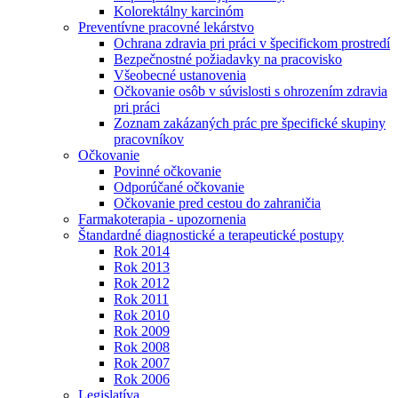
Kolorektálny karcinóm
Preventívne pracovné lekárstvo
Ochrana zdravia pri práci v špecifickom prostredí
Bezpečnostné požiadavky na pracovisko
Všeobecné ustanovenia
Očkovanie osôb v súvislosti s ohrozením zdravia
pri práci
Zoznam zakázaných prác pre špecifické skupiny
pracovníkov
Očkovanie
Povinné očkovanie
Odporúčané očkovanie
Očkovanie pred cestou do zahraničia
Farmakoterapia - upozornenia
Štandardné diagnostické a terapeutické postupy
Rok 2014
Rok 2013
Rok 2012
Rok 2011
Rok 2010
Rok 2009
Rok 2008
Rok 2007
Rok 2006
Legislatíva