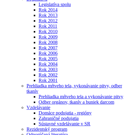
Legislatíva spolu
Rok 2014
Rok 2013
Rok 2012
Rok 2011
Rok 2010
Rok 2009
Rok 2008
Rok 2007
Rok 2006
Rok 2005
Rok 2004
Rok 2003
Rok 2002
Rok 2001
Prehliadka mŕtveho tela, vykonávanie pitvy, odber
tkanív
Prehliadka mŕtveho tela a vykonávanie pitvy
Odber orgánov, tkanív a buniek darcom
Vzdelávanie
Domáce podujatia - regióny
Zahraničné podujatia
Sústavné vzdelávanie v SR
Rezidentský program
Odporúčaná literatúra