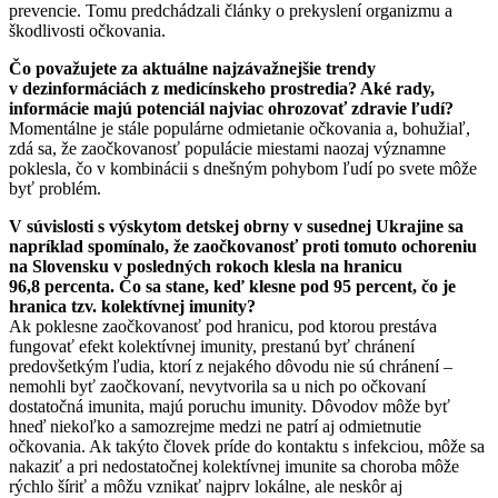
prevencie. Tomu predchádzali články o prekyslení organizmu a
škodlivosti očkovania.
Čo považujete za aktuálne najzávažnejšie trendy
v dezinformáciách z medicínskeho prostredia? Aké rady,
informácie majú potenciál najviac ohrozovať zdravie ľudí?
Momentálne je stále populárne odmietanie očkovania a, bohužiaľ,
zdá sa, že zaočkovanosť populácie miestami naozaj významne
poklesla, čo v kombinácii s dnešným pohybom ľudí po svete môže
byť problém.
V súvislosti s výskytom detskej obrny v susednej Ukrajine sa
napríklad spomínalo, že zaočkovanosť proti tomuto ochoreniu
na Slovensku v posledných rokoch klesla na hranicu
96,8 percenta. Čo sa stane, keď klesne pod 95 percent, čo je
hranica tzv. kolektívnej imunity?
Ak poklesne zaočkovanosť pod hranicu, pod ktorou prestáva
fungovať efekt kolektívnej imunity, prestanú byť chránení
predovšetkým ľudia, ktorí z nejakého dôvodu nie sú chránení –
nemohli byť zaočkovaní, nevytvorila sa u nich po očkovaní
dostatočná imunita, majú poruchu imunity. Dôvodov môže byť
hneď niekoľko a samozrejme medzi ne patrí aj odmietnutie
očkovania. Ak takýto človek príde do kontaktu s infekciou, môže sa
nakaziť a pri nedostatočnej kolektívnej imunite sa choroba môže
rýchlo šíriť a môžu vznikať najprv lokálne, ale neskôr aj