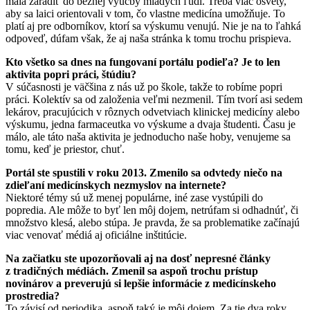
mala zaradiť do bežnej výučby mladých ľudí. Treba viac osvety,
aby sa laici orientovali v tom, čo vlastne medicína umožňuje. To
platí aj pre odborníkov, ktorí sa výskumu venujú. Nie je na to ľahká
odpoveď, dúfam však, že aj naša stránka k tomu trochu prispieva.
Kto všetko sa dnes na fungovaní portálu podieľa? Je to len
aktivita popri práci, štúdiu?
V súčasnosti je väčšina z nás už po škole, takže to robíme popri
práci. Kolektív sa od založenia veľmi nezmenil. Tím tvorí asi sedem
lekárov, pracujúcich v rôznych odvetviach klinickej medicíny alebo
výskumu, jedna farmaceutka vo výskume a dvaja študenti. Času je
málo, ale táto naša aktivita je jednoducho naše hoby, venujeme sa
tomu, keď je priestor, chuť.
Portál ste spustili v roku 2013. Zmenilo sa odvtedy niečo na
zdieľaní medicínskych nezmyslov na internete?
Niektoré témy sú už menej populárne, iné zase vystúpili do
popredia. Ale môže to byť len môj dojem, netrúfam si odhadnúť, či
množstvo klesá, alebo stúpa. Je pravda, že sa problematike začínajú
viac venovať médiá aj oficiálne inštitúcie.
Na začiatku ste upozorňovali aj na dosť nepresné články
z tradičných médiách. Zmenil sa aspoň trochu prístup
novinárov a preverujú si lepšie informácie z medicínskeho
prostredia?
To závisí od periodika, aspoň taký je môj dojem. Za tie dva roky