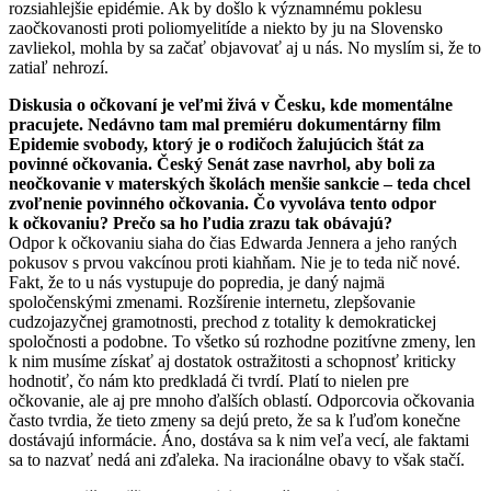
rozsiahlejšie epidémie. Ak by došlo k významnému poklesu
zaočkovanosti proti poliomyelitíde a niekto by ju na Slovensko
zavliekol, mohla by sa začať objavovať aj u nás. No myslím si, že to
zatiaľ nehrozí.
Diskusia o očkovaní je veľmi živá v Česku, kde momentálne
pracujete. Nedávno tam mal premiéru dokumentárny film
Epidemie svobody, ktorý je o rodičoch žalujúcich štát za
povinné očkovania. Český Senát zase navrhol, aby boli za
neočkovanie v materských školách menšie sankcie – teda chcel
zvoľnenie povinného očkovania. Čo vyvoláva tento odpor
k očkovaniu? Prečo sa ho ľudia zrazu tak obávajú?
Odpor k očkovaniu siaha do čias Edwarda Jennera a jeho raných
pokusov s prvou vakcínou proti kiahňam. Nie je to teda nič nové.
Fakt, že to u nás vystupuje do popredia, je daný najmä
spoločenskými zmenami. Rozšírenie internetu, zlepšovanie
cudzojazyčnej gramotnosti, prechod z totality k demokratickej
spoločnosti a podobne. To všetko sú rozhodne pozitívne zmeny, len
k nim musíme získať aj dostatok ostražitosti a schopnosť kriticky
hodnotiť, čo nám kto predkladá či tvrdí. Platí to nielen pre
očkovanie, ale aj pre mnoho ďalších oblastí. Odporcovia očkovania
často tvrdia, že tieto zmeny sa dejú preto, že sa k ľuďom konečne
dostávajú informácie. Áno, dostáva sa k nim veľa vecí, ale faktami
sa to nazvať nedá ani zďaleka. Na iracionálne obavy to však stačí.