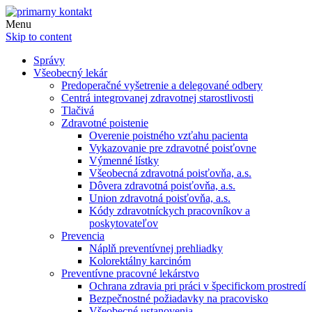
Menu
Skip to content
Správy
Všeobecný lekár
Predoperačné vyšetrenie a delegované odbery
Centrá integrovanej zdravotnej starostlivosti
Tlačivá
Zdravotné poistenie
Overenie poistného vzťahu pacienta
Vykazovanie pre zdravotné poisťovne
Výmenné lístky
Všeobecná zdravotná poisťovňa, a.s.
Dôvera zdravotná poisťovňa, a.s.
Union zdravotná poisťovňa, a.s.
Kódy zdravotníckych pracovníkov a
poskytovateľov
Prevencia
Náplň preventívnej prehliadky
Kolorektálny karcinóm
Preventívne pracovné lekárstvo
Ochrana zdravia pri práci v špecifickom prostredí
Bezpečnostné požiadavky na pracovisko
Všeobecné ustanovenia