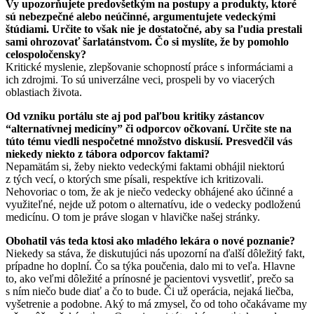
Vy upozorňujete predovšetkým na postupy a produkty, ktoré
sú nebezpečné alebo neúčinné, argumentujete vedeckými
štúdiami. Určite to však nie je dostatočné, aby sa ľudia prestali
sami ohrozovať šarlatánstvom. Čo si myslíte, že by pomohlo
celospoločensky?
Kritické myslenie, zlepšovanie schopností práce s informáciami a
ich zdrojmi. To sú univerzálne veci, prospeli by vo viacerých
oblastiach života.
Od vzniku portálu ste aj pod paľbou kritiky zástancov
“alternatívnej medicíny” či odporcov očkovaní. Určite ste na
túto tému viedli nespočetné množstvo diskusií. Presvedčil vás
niekedy niekto z tábora odporcov faktami?
Nepamätám si, žeby niekto vedeckými faktami obhájil niektorú
z tých vecí, o ktorých sme písali, respektíve ich kritizovali.
Nehovoriac o tom, že ak je niečo vedecky obhájené ako účinné a
využiteľné, nejde už potom o alternatívu, ide o vedecky podloženú
medicínu. O tom je práve slogan v hlavičke našej stránky.
Obohatil vás teda ktosi ako mladého lekára o nové poznanie?
Niekedy sa stáva, že diskutujúci nás upozorní na ďalší dôležitý fakt,
prípadne ho doplní. Čo sa týka poučenia, dalo mi to veľa. Hlavne
to, ako veľmi dôležité a prínosné je pacientovi vysvetliť, prečo sa
s ním niečo bude diať a čo to bude. Či už operácia, nejaká liečba,
vyšetrenie a podobne. Aký to má zmysel, čo od toho očakávame my