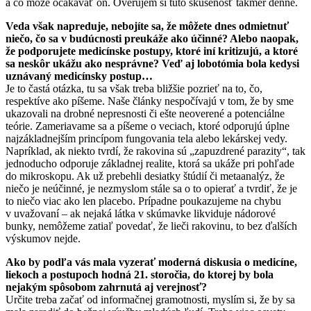
a čo môže očakávať on. Overujem si túto skúsenosť takmer denne.
Veda však napreduje, nebojíte sa, že môžete dnes odmietnuť
niečo, čo sa v budúcnosti preukáže ako účinné? Alebo naopak,
že podporujete medicínske postupy, ktoré iní kritizujú, a ktoré
sa neskôr ukážu ako nesprávne? Veď aj lobotómia bola kedysi
uznávaný medicínsky postup…
Je to častá otázka, tu sa však treba bližšie pozrieť na to, čo,
respektíve ako píšeme. Naše články nespočívajú v tom, že by sme
ukazovali na drobné nepresnosti či ešte neoverené a potenciálne
teórie. Zameriavame sa a píšeme o veciach, ktoré odporujú úplne
najzákladnejším princípom fungovania tela alebo lekárskej vedy.
Napríklad, ak niekto tvrdí, že rakovina sú „zapuzdrené parazity“, tak
jednoducho odporuje základnej realite, ktorá sa ukáže pri pohľade
do mikroskopu. Ak už prebehli desiatky štúdií či metaanalýz, že
niečo je neúčinné, je nezmyslom stále sa o to opierať a tvrdiť, že je
to niečo viac ako len placebo. Prípadne poukazujeme na chybu
v uvažovaní – ak nejaká látka v skúmavke likviduje nádorové
bunky, nemôžeme zatiaľ povedať, že lieči rakovinu, to bez ďalších
výskumov nejde.
Ako by podľa vás mala vyzerať moderná diskusia o medicíne,
liekoch a postupoch hodná 21. storočia, do ktorej by bola
nejakým spôsobom zahrnutá aj verejnosť?
Určite treba začať od informačnej gramotnosti, myslím si, že by sa