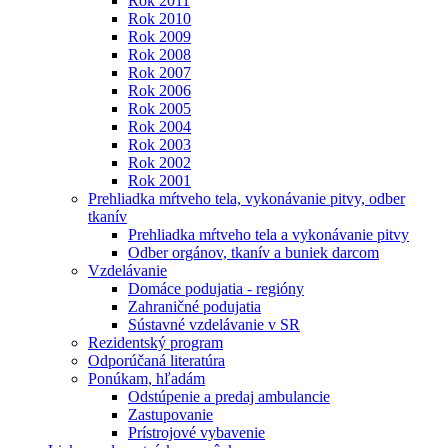
Rok 2011
Rok 2010
Rok 2009
Rok 2008
Rok 2007
Rok 2006
Rok 2005
Rok 2004
Rok 2003
Rok 2002
Rok 2001
Prehliadka mŕtveho tela, vykonávanie pitvy, odber
tkanív
Prehliadka mŕtveho tela a vykonávanie pitvy
Odber orgánov, tkanív a buniek darcom
Vzdelávanie
Domáce podujatia - regióny
Zahraničné podujatia
Sústavné vzdelávanie v SR
Rezidentský program
Odporúčaná literatúra
Ponúkam, hľadám
Odstúpenie a predaj ambulancie
Zastupovanie
Prístrojové vybavenie