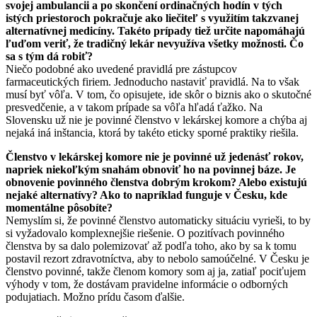
svojej ambulancii a po skončení ordinačných hodín v tých
istých priestoroch pokračuje ako liečiteľ s využitím takzvanej
alternatívnej medicíny. Takéto prípady tiež určite napomáhajú
ľuďom veriť, že tradičný lekár nevyužíva všetky možnosti. Čo
sa s tým dá robiť?
Niečo podobné ako uvedené pravidlá pre zástupcov
farmaceutických firiem. Jednoducho nastaviť pravidlá. Na to však
musí byť vôľa. V tom, čo opisujete, ide skôr o biznis ako o skutočné
presvedčenie, a v takom prípade sa vôľa hľadá ťažko. Na
Slovensku už nie je povinné členstvo v lekárskej komore a chýba aj
nejaká iná inštancia, ktorá by takéto eticky sporné praktiky riešila.
Členstvo v lekárskej komore nie je povinné už jedenásť rokov,
napriek niekoľkým snahám obnoviť ho na povinnej báze. Je
obnovenie povinného členstva dobrým krokom? Alebo existujú
nejaké alternatívy? Ako to napríklad funguje v Česku, kde
momentálne pôsobíte?
Nemyslím si, že povinné členstvo automaticky situáciu vyrieši, to by
si vyžadovalo komplexnejšie riešenie. O pozitívach povinného
členstva by sa dalo polemizovať až podľa toho, ako by sa k tomu
postavil rezort zdravotníctva, aby to nebolo samoúčelné. V Česku je
členstvo povinné, takže členom komory som aj ja, zatiaľ pociťujem
výhody v tom, že dostávam pravidelne informácie o odborných
podujatiach. Možno prídu časom ďalšie.