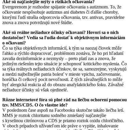
Aké sú najčastejšie mýty o rizikách očkovania?
Evergreenom je rozhodne spájanie očkovania s autizmom. To, že
očkovanie nespôsobuje autizmus ani diabetes či ďalšie choroby,
ktorými ľudí strašia odporcovia očkovania, tzv. antivax, pravidelne
znova a znova potvrdzujú nové štúdie.
Aké sú reálne nežiaduce účinky očkovaní? Hovorí sa o nich
dostatočne? Vedia sa ľudia dostať k objektívnym informáciám
o očkovaní?
Čo sa týka objektívnych informácií, k tým sa naozaj človek môže
ľahko a rýchlo dopracovať, problémom zostáva, že ho pri hľadaní
zavalia dezinformácie a nezmysly – preto platí zas a znova, že
jediným riešením tejto situácie je schopnosť kritického myslenia. Čo
sa týka reálnych nežiaducich účinkov, tie sa, samozrejme, vyskytujú
a medzi najbežnejšie patria bolesť v mieste vpichu, začervenanie,
horúčka či celkový pocit nevoľnosti. Z tých závažnejších to môže
byť alergická reakcia až do obrazu anafylaktického šoku. Závažné
nežiaduce účinky sú však ojedinelé.
Rôzne internetové fóra sú plné rád na liečbu ochorení pomocou
tzv. MMS/CDS. O čo vlastne ide?
V poslednom čase aspoň na Facebooku skutočne takáto liečba letí.
MMS je roztok chloritanu sodného zmiešaný najčastejšie
s kyselinou citrónovou a CDS je priamo roztok oxidu chloričitého.
V oboch prípadoch užívateľom ide práve o vypitie, inhalovanie