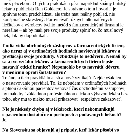
nie s placebom. O týchto praktikách písal napríklad známy britský
lekár a publicista Ben Goldacre. Je správne o tom hovoriť, je
správne tomu predchádzať, ale treba mať reálny pohľad, nie
konšpiračne skreslený. Porovnávať rôznych alternatívnych
liečiteľov a výrobcov týchto metód s farmaceutickými firmami je
nereálne – ak by mali pre svoje produkty splniť to, čo musí nový
liek, tak by dopodnikali.
Ľudia vidia obchodných zástupcov z farmaceutických firiem,
ako neraz aj v ordinačných hodinách navštevujú lekárov a
pretláčajú svoje produkty. Vzbudzuje to nedôveru. Nemali by
sa aj vo vzťahu lekárov a farmaceutických firiem lepšie
nastaviť etické hranice? Nepomohlo by to navrátiť dôveru
v medicínu oproti šarlatánstvu?
To áno, a tieto pravidlá tu aj sú a nové vznikajú. Nejde však len
o nastavovanie pravidiel. To, že nebudem v ordinačných hodinách
s plnou čakárňou pacientov venovať čas obchodnému zástupcovi,
by malo byť základnou profesionálnou etickou výbavou lekára bez
toho, aby mu to niekto musel prikazovať, respektíve zakazovať.
Nie je niekedy chyba aj v lekároch, ktorí nekomunikujú
s pacientom dostatočne o postupoch a podávaných liekoch?
Je.
Na Slovensku sa objavujú aj prípady, keď lekár pôsobí vo