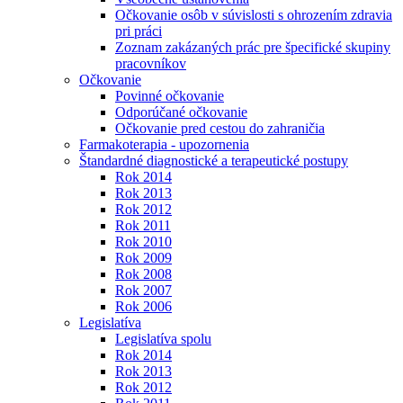
Očkovanie osôb v súvislosti s ohrozením zdravia
pri práci
Zoznam zakázaných prác pre špecifické skupiny
pracovníkov
Očkovanie
Povinné očkovanie
Odporúčané očkovanie
Očkovanie pred cestou do zahraničia
Farmakoterapia - upozornenia
Štandardné diagnostické a terapeutické postupy
Rok 2014
Rok 2013
Rok 2012
Rok 2011
Rok 2010
Rok 2009
Rok 2008
Rok 2007
Rok 2006
Legislatíva
Legislatíva spolu
Rok 2014
Rok 2013
Rok 2012