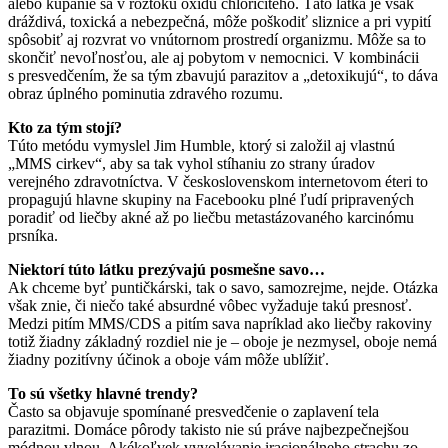
alebo kúpanie sa v roztoku oxidu chloričitého. Táto látka je však
dráždivá, toxická a nebezpečná, môže poškodiť sliznice a pri vypití
spôsobiť aj rozvrat vo vnútornom prostredí organizmu. Môže sa to
skončiť nevoľnosťou, ale aj pobytom v nemocnici. V kombinácii
s presvedčením, že sa tým zbavujú parazitov a „detoxikujú“, to dáva
obraz úplného pominutia zdravého rozumu.
Kto za tým stojí?
Túto metódu vymyslel Jim Humble, ktorý si založil aj vlastnú
„MMS cirkev“, aby sa tak vyhol stíhaniu zo strany úradov
verejného zdravotníctva. V československom internetovom éteri to
propagujú hlavne skupiny na Facebooku plné ľudí pripravených
poradiť od liečby akné až po liečbu metastázovaného karcinómu
prsníka.
Niektorí túto látku prezývajú posmešne savo…
Ak chceme byť puntičkárski, tak o savo, samozrejme, nejde. Otázka
však znie, či niečo také absurdné vôbec vyžaduje takú presnosť.
Medzi pitím MMS/CDS a pitím sava napríklad ako liečby rakoviny
totiž žiadny základný rozdiel nie je – oboje je nezmysel, oboje nemá
žiadny pozitívny účinok a oboje vám môže ublížiť.
To sú všetky hlavné trendy?
Často sa objavuje spomínané presvedčenie o zaplavení tela
parazitmi. Domáce pôrody takisto nie sú práve najbezpečnejšou
módnou vlnou. Akékoľvek vyvolávanie iracionálneho strachu zo