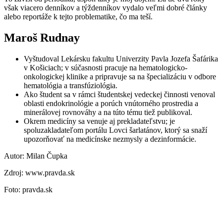
však viacero denníkov a týždenníkov vydalo veľmi dobré články
alebo reportáže k tejto problematike, čo ma teší.
Maroš Rudnay
Vyštudoval Lekársku fakultu Univerzity Pavla Jozefa Šafárika
v Košiciach; v súčasnosti pracuje na hematologicko-
onkologickej klinike a pripravuje sa na špecializáciu v odbore
hematológia a transfúziológia.
Ako študent sa v rámci študentskej vedeckej činnosti venoval
oblasti endokrinológie a porúch vnútorného prostredia a
minerálovej rovnováhy a na túto tému tiež publikoval.
Okrem medicíny sa venuje aj prekladateľstvu; je
spoluzakladateľom portálu Lovci šarlatánov, ktorý sa snaží
upozorňovať na medicínske nezmysly a dezinformácie.
Autor: Milan Čupka
Zdroj: www.pravda.sk
Foto: pravda.sk