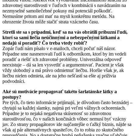
zdravotnej starostlivosti v ľuďoch v kombinácii s navádzaním na
nezmyselné samoliečebné pokusy má potenciál poškodiť.
Nemusíme pritom ani mať na mysli konkrétnu metódu. Na
ohrozenie života môže stačiť strata vzácneho času.
Stretli ste sa s prípadmi, keď sa na vás obrátili príbuzní ľudí,
ktorí sa sami liečia neúčinnými a nebezpečnými látkami a
nedajú si poradiť? Čo treba vtedy robiť?
Zopár ľudí nám písalo v e-mailoch, chceli počuť náš názor.
Prípadne sme nasmerovali ľudí k odborníkom, ktorí by im vedeli
poradiť a riešiť ich zdravotné problémy. Univerzálna odpoveď
neexistuje – dá sa len vysvetliť a argumentovať. Pacient je však
vždy slobodný a má právo odmietnuť liečbu. Horšie však je, ak
liečbu nielen odmieta, ale na jeho nešťastí sa ešte aj priživia
podvodníci.
Aké sú motivácie propagovať takéto šarlatánske látky a
postupy?
Pre tých, čo tieto informácie prijímajú, je dôvodom často beznádej –
chytajú sa každej slamky, najmä pri veľmi vážnych ochoreniach.
Prípadne je to nejaká negatívna skúsenosť so zdravotnou
starostlivosťou, čo v našich končinách vôbec nemusí byť vzácny
jav. Zo strany propagátorov ide najčastejšie o ťažký biznis, nájde sa
však aj pár alternatívnych spasiteľov, čo to robia zo skutočného
presvedčenia. No a dostatočne hrubá peňaženka značne uľahčuje