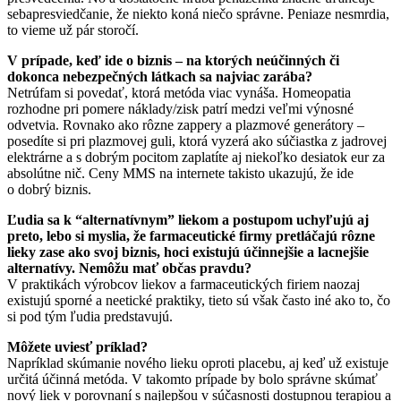
sebapresviedčanie, že niekto koná niečo správne. Peniaze nesmrdia,
to vieme už pár storočí.
V prípade, keď ide o biznis – na ktorých neúčinných či
dokonca nebezpečných látkach sa najviac zarába?
Netrúfam si povedať, ktorá metóda viac vynáša. Homeopatia
rozhodne pri pomere náklady/zisk patrí medzi veľmi výnosné
odvetvia. Rovnako ako rôzne zappery a plazmové generátory –
posedíte si pri plazmovej guli, ktorá vyzerá ako súčiastka z jadrovej
elektrárne a s dobrým pocitom zaplatíte aj niekoľko desiatok eur za
absolútne nič. Ceny MMS na internete takisto ukazujú, že ide
o dobrý biznis.
Ľudia sa k “alternatívnym” liekom a postupom uchyľujú aj
preto, lebo si myslia, že farmaceutické firmy pretláčajú rôzne
lieky zase ako svoj biznis, hoci existujú účinnejšie a lacnejšie
alternatívy. Nemôžu mať občas pravdu?
V praktikách výrobcov liekov a farmaceutických firiem naozaj
existujú sporné a neetické praktiky, tieto sú však často iné ako to, čo
si pod tým ľudia predstavujú.
Môžete uviesť príklad?
Napríklad skúmanie nového lieku oproti placebu, aj keď už existuje
určitá účinná metóda. V takomto prípade by bolo správne skúmať
nový liek v porovnaní s najlepšou v súčasnosti dostupnou terapiou a