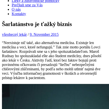
Lieky a zdravotnícke pomôcky
Prečítali sme za Vás
O nás
Kontakty
Šarlatánstvo je ťažký biznis
všeobecný lekár
/
9. November 2015
“Neexistuje nič také, ako alternatívna medicína. Existuje len
medicína a veci, ktoré nefungujú.” Tak znie motto portálu Lovci
šarlatánov. Rozprávali sme sa s jeho spoluzakladateľom. Maroš
Rudnay ho spoluzakladal ešte ako študent medicíny, dnes pôsobí
ako lekár v Česku. Aktivity ľudí, ktorí bez faktov bojujú proti
povinnému očkovaniu či presadzujú “liečbu” nebezpečnými
chlórovými zlúčeninami, by podľa neho mohli utlmiť najmä dve
veci. Výučba informačnej gramotnosti v školách a otvorenejší
prístup lekárov k pacientom.