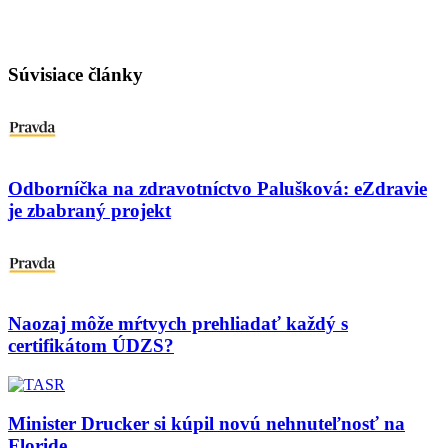
Súvisiace články
Odborníčka na zdravotníctvo Palušková: eZdravie
je zbabraný projekt
Naozaj môže mŕtvych prehliadať každý s
certifikátom ÚDZS?
Minister Drucker si kúpil novú nehnuteľnosť na
Floride