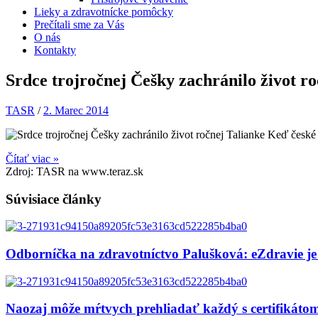
Lieky a zdravotnícke pomôcky
Prečítali sme za Vás
O nás
Kontakty
Srdce trojročnej Češky zachránilo život ro
TASR
/
2. Marec 2014
Keď české d
Čítať viac »
Zdroj: TASR na www.teraz.sk
Súvisiace články
Odborníčka na zdravotníctvo Palušková: eZdravie je
Naozaj môže mŕtvych prehliadať každý s certifikát