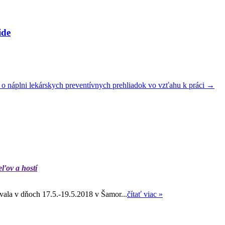
ide
 o náplni lekárskych preventívnych prehliadok vo vzťahu k práci
→
eľov a hostí
ala v dňoch 17.5.-19.5.2018 v Šamor...
čítať viac »