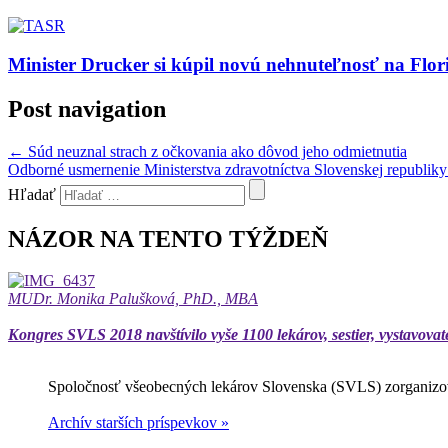
Minister Drucker si kúpil novú nehnuteľnosť na Flor
Post navigation
←
Súd neuznal strach z očkovania ako dôvod jeho odmietnutia
Odborné usmernenie Ministerstva zdravotníctva Slovenskej republiky
Hľadať
NÁZOR NA TENTO TÝŽDEŇ
MUDr. Monika Palušková, PhD., MBA
Kongres SVLS 2018 navštívilo vyše 1100 lekárov, sestier, vystavovat
Spoločnosť všeobecných lekárov Slovenska (SVLS) zorganizov
Archív starších príspevkov »