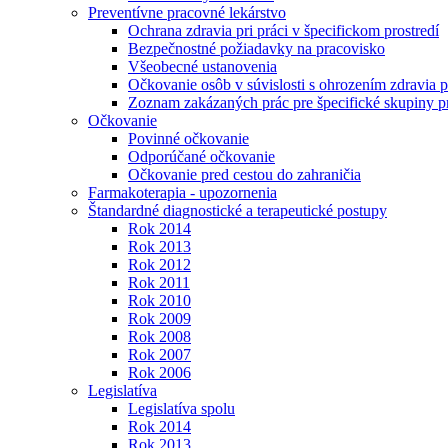
Preventívne pracovné lekárstvo
Ochrana zdravia pri práci v špecifickom prostredí
Bezpečnostné požiadavky na pracovisko
Všeobecné ustanovenia
Očkovanie osôb v súvislosti s ohrozením zdravia pr
Zoznam zakázaných prác pre špecifické skupiny 
Očkovanie
Povinné očkovanie
Odporúčané očkovanie
Očkovanie pred cestou do zahraničia
Farmakoterapia - upozornenia
Štandardné diagnostické a terapeutické postupy
Rok 2014
Rok 2013
Rok 2012
Rok 2011
Rok 2010
Rok 2009
Rok 2008
Rok 2007
Rok 2006
Legislatíva
Legislatíva spolu
Rok 2014
Rok 2013