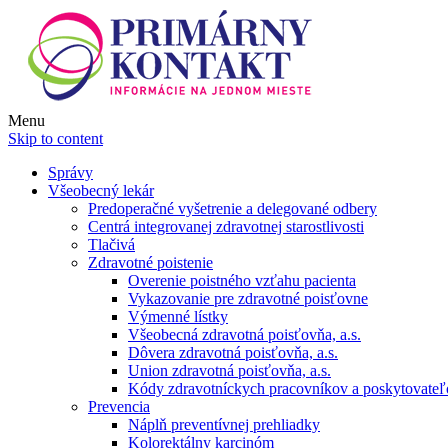
Menu
Skip to content
Správy
Všeobecný lekár
Predoperačné vyšetrenie a delegované odbery
Centrá integrovanej zdravotnej starostlivosti
Tlačivá
Zdravotné poistenie
Overenie poistného vzťahu pacienta
Vykazovanie pre zdravotné poisťovne
Výmenné lístky
Všeobecná zdravotná poisťovňa, a.s.
Dôvera zdravotná poisťovňa, a.s.
Union zdravotná poisťovňa, a.s.
Kódy zdravotníckych pracovníkov a poskytovate
Prevencia
Náplň preventívnej prehliadky
Kolorektálny karcinóm