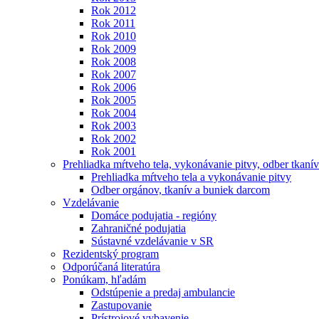
Rok 2012
Rok 2011
Rok 2010
Rok 2009
Rok 2008
Rok 2007
Rok 2006
Rok 2005
Rok 2004
Rok 2003
Rok 2002
Rok 2001
Prehliadka mŕtveho tela, vykonávanie pitvy, odber tkanív
Prehliadka mŕtveho tela a vykonávanie pitvy
Odber orgánov, tkanív a buniek darcom
Vzdelávanie
Domáce podujatia - regióny
Zahraničné podujatia
Sústavné vzdelávanie v SR
Rezidentský program
Odporúčaná literatúra
Ponúkam, hľadám
Odstúpenie a predaj ambulancie
Zastupovanie
Prístrojové vybavenie