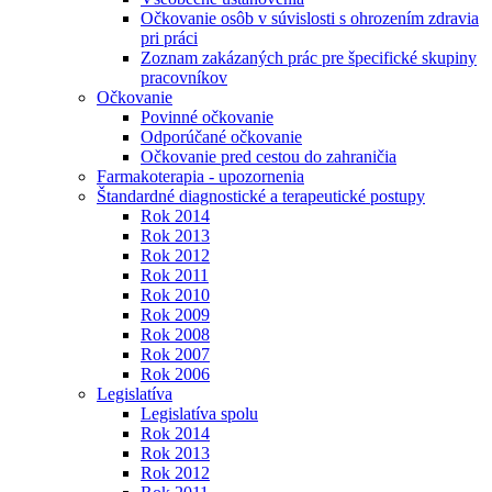
Očkovanie osôb v súvislosti s ohrozením zdravia
pri práci
Zoznam zakázaných prác pre špecifické skupiny
pracovníkov
Očkovanie
Povinné očkovanie
Odporúčané očkovanie
Očkovanie pred cestou do zahraničia
Farmakoterapia - upozornenia
Štandardné diagnostické a terapeutické postupy
Rok 2014
Rok 2013
Rok 2012
Rok 2011
Rok 2010
Rok 2009
Rok 2008
Rok 2007
Rok 2006
Legislatíva
Legislatíva spolu
Rok 2014
Rok 2013
Rok 2012