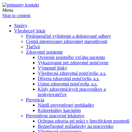
Menu
Skip to content
Správy
Všeobecný lekár
Predoperačné vyšetrenie a delegované odbery
Centrá integrovanej zdravotnej starostlivosti
Tlačivá
Zdravotné poistenie
Overenie poistného vzťahu pacienta
Vykazovanie pre zdravotné poisťovne
Výmenné lístky
Všeobecná zdravotná poisťovňa, a.s.
Dôvera zdravotná poisťovňa, a.s.
Union zdravotná poisťovňa, a.s.
Kódy zdravotníckych pracovníkov a
poskytovateľov
Prevencia
Náplň preventívnej prehliadky
Kolorektálny karcinóm
Preventívne pracovné lekárstvo
Ochrana zdravia pri práci v špecifickom prostredí
Bezpečnostné požiadavky na pracovisko
Všeobecné ustanovenia