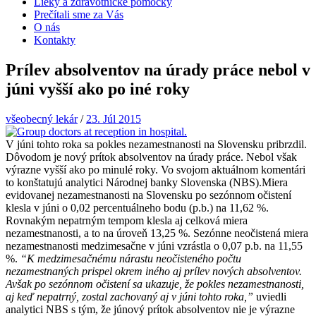
Lieky a zdravotnícke pomôcky
Prečítali sme za Vás
O nás
Kontakty
Prílev absolventov na úrady práce nebol v
júni vyšší ako po iné roky
všeobecný lekár
/
23. Júl 2015
V júni tohto roka sa pokles nezamestnanosti na Slovensku pribrzdil.
Dôvodom je nový prítok absolventov na úrady práce. Nebol však
výrazne vyšší ako po minulé roky. Vo svojom aktuálnom komentári
to konštatujú analytici Národnej banky Slovenska (NBS).Miera
evidovanej nezamestnanosti na Slovensku po sezónnom očistení
klesla v júni o 0,02 percentuálneho bodu (p.b.) na 11,62 %.
Rovnakým nepatrným tempom klesla aj celková miera
nezamestnanosti, a to na úroveň 13,25 %. Sezónne neočistená miera
nezamestnanosti medzimesačne v júni vzrástla o 0,07 p.b. na 11,55
%.
“K medzimesačnému nárastu neočisteného počtu
nezamestnaných prispel okrem iného aj prílev nových absolventov.
Avšak po sezónnom očistení sa ukazuje, že pokles nezamestnanosti,
aj keď nepatrný, zostal zachovaný aj v júni tohto roka,”
uviedli
analytici NBS s tým, že júnový prítok absolventov nie je výrazne