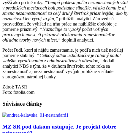
vyšší ako po iné roky.
“Tempá poklesu počtu nezamestnaných však
v predošlých mesiacoch boli podstatne silnejšie, vďaka čomu je aj
zmena nezamestnanosti za celý druhý štvrťrok priaznivejšia, ako by
naznačoval len vývoj za jún,”
priblížili analytici.Zároveň sú
presvedčení, že výhľad na trhu práce na najbližšie obdobie je
pomerne priaznivý.
“Naznačuje to vysoký počet voľných
pracovných miest, či priaznivé očakávania zamestnávateľov
ohľadne tvorby nových miest,”
doplnili analytici.
Počet ľudí, ktorí si nájdu zamestnanie, je podľa nich tiež naďalej
pomerne stabilný.
“Celkový odtok uchádzačov je ťahaný nadol
slabším vyraďovaním z administratívnych dôvodov,”
dodali
analytici NBS s tým, že v druhom štvrťroku tohto roka sa
zamestnanosť aj nezamestnanosť vyvíjali približne v súlade
s prognózou národnej banky.
Zdroj: TASR
Foto: fotolia.com
Súvisiace články
MZ SR pod tlakom ustupuje. Je projekt dobre