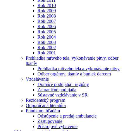
Rok 2011
Rok 2010
Rok 2009
Rok 2008
Rok 2007
Rok 2006
Rok 2005
Rok 2004
Rok 2003
Rok 2002
Rok 2001
Prehliadka mŕtveho tela, vykonávanie pitvy, odber
tkanív
Prehliadka mŕtveho tela a vykonávanie pitvy
Odber orgánov, tkanív a buniek darcom
Vzdelávanie
Domáce podujatia - regióny
Zahraničné podujatia
Sústavné vzdelávanie v SR
Rezidentský program
Odporúčaná literatúra
Ponúkam, hľadám
Odstúpenie a predaj ambulancie
Zastupovanie
Prístrojové vybavenie