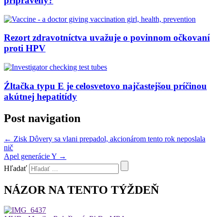
pripravený?
Rezort zdravotníctva uvažuje o povinnom očkovaní
proti HPV
Źltačka typu E je celosvetovo najčastejšou príčinou
akútnej hepatitídy
Post navigation
←
Zisk Dôvery sa vlani prepadol, akcionárom tento rok neposlala
nič
Apel generácie Y
→
Hľadať
NÁZOR NA TENTO TÝŽDEŇ