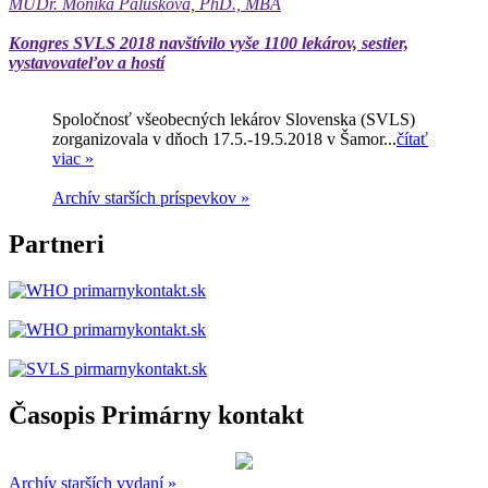
MUDr. Monika Palušková, PhD., MBA
Kongres SVLS 2018 navštívilo vyše 1100 lekárov, sestier,
vystavovateľov a hostí
Spoločnosť všeobecných lekárov Slovenska (SVLS)
zorganizovala v dňoch 17.5.-19.5.2018 v Šamor...
čítať
viac »
Archív starších príspevkov »
Partneri
Časopis Primárny kontakt
Archív starších vydaní »