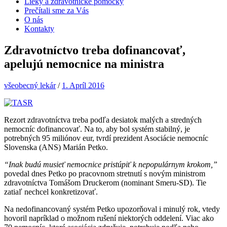
Lieky a zdravotnícke pomôcky
Prečítali sme za Vás
O nás
Kontakty
Zdravotníctvo treba dofinancovať,
apelujú nemocnice na ministra
všeobecný lekár
/
1. Apríl 2016
Rezort zdravotníctva treba podľa desiatok malých a stredných
nemocníc dofinancovať. Na to, aby bol systém stabilný, je
potrebných 95 miliónov eur, tvrdí prezident Asociácie nemocníc
Slovenska (ANS) Marián Petko.
“Inak budú musieť nemocnice pristúpiť k nepopulárnym krokom,”
povedal dnes Petko po pracovnom stretnutí s novým ministrom
zdravotníctva Tomášom Druckerom (nominant Smeru-SD). Tie
zatiaľ nechcel konkretizovať.
Na nedofinancovaný systém Petko upozorňoval i minulý rok, vtedy
hovoril napríklad o možnom rušení niektorých oddelení. Viac ako