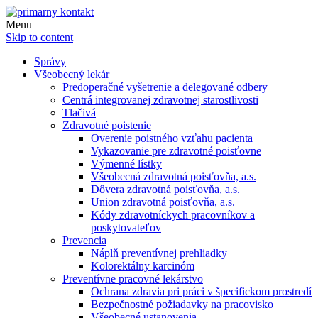
Menu
Skip to content
Správy
Všeobecný lekár
Predoperačné vyšetrenie a delegované odbery
Centrá integrovanej zdravotnej starostlivosti
Tlačivá
Zdravotné poistenie
Overenie poistného vzťahu pacienta
Vykazovanie pre zdravotné poisťovne
Výmenné lístky
Všeobecná zdravotná poisťovňa, a.s.
Dôvera zdravotná poisťovňa, a.s.
Union zdravotná poisťovňa, a.s.
Kódy zdravotníckych pracovníkov a
poskytovateľov
Prevencia
Náplň preventívnej prehliadky
Kolorektálny karcinóm
Preventívne pracovné lekárstvo
Ochrana zdravia pri práci v špecifickom prostredí
Bezpečnostné požiadavky na pracovisko
Všeobecné ustanovenia