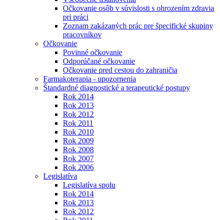
Očkovanie osôb v súvislosti s ohrozením zdravia
pri práci
Zoznam zakázaných prác pre špecifické skupiny
pracovníkov
Očkovanie
Povinné očkovanie
Odporúčané očkovanie
Očkovanie pred cestou do zahraničia
Farmakoterapia - upozornenia
Štandardné diagnostické a terapeutické postupy
Rok 2014
Rok 2013
Rok 2012
Rok 2011
Rok 2010
Rok 2009
Rok 2008
Rok 2007
Rok 2006
Legislatíva
Legislatíva spolu
Rok 2014
Rok 2013
Rok 2012