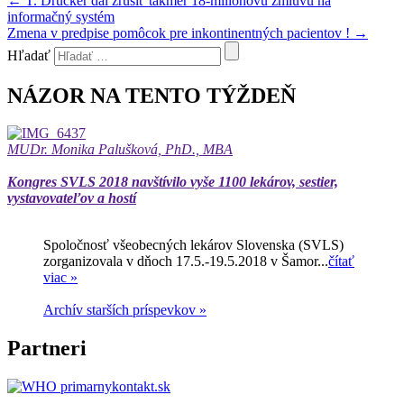
←
T. Drucker dal zrušiť takmer 18-miliónovú zmluvu na
informačný systém
Zmena v predpise pomôcok pre inkontinentných pacientov !
→
Hľadať
NÁZOR NA TENTO TÝŽDEŇ
MUDr. Monika Palušková, PhD., MBA
Kongres SVLS 2018 navštívilo vyše 1100 lekárov, sestier,
vystavovateľov a hostí
Spoločnosť všeobecných lekárov Slovenska (SVLS)
zorganizovala v dňoch 17.5.-19.5.2018 v Šamor...
čítať
viac »
Archív starších príspevkov »
Partneri