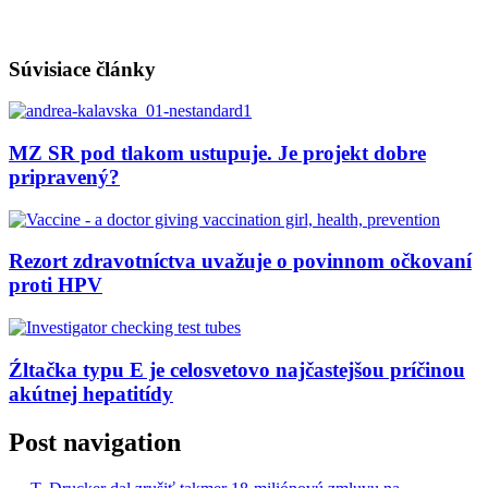
Súvisiace články
MZ SR pod tlakom ustupuje. Je projekt dobre
pripravený?
Rezort zdravotníctva uvažuje o povinnom očkovaní
proti HPV
Źltačka typu E je celosvetovo najčastejšou príčinou
akútnej hepatitídy
Post navigation