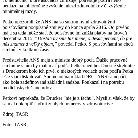
70 nemocníc, ktoré asociácia združuje, potrebuje podľa neho
peniaze na tohtoročné zvýšenie miezd zdravotníkov či zvýšenie
minimálnej mzdy.
Petko upozornil, že ANS má so súkromnými zdravotnými
poisťovňami podpísané zmluvy do konca apríla 2016. Od prvého
mája sa teda môže stať, že poisťovne im znížia platby na úroveň
decembra 2015.
“Dostali by sme tak menej o desať percent, čo pre
nás znamená veľký objem,”
povedal Petko. S poisťovňami sa chcú
stretnúť v krátkom čase.
Predstavitelia ANS majú z ministra dobrý pocit. Ďalšie pracovné
stretnutie s ním by mali mať podľa Petka onedlho. Dnešné stretnutie
s Druckerom bolo ich prvé, o niektorých veciach treba podľa Petka
ešte viac diskutovať. Spomenul napríklad DRG. ANS sa nepáči,
ako bola zadefinovaná základná sadzba. Poukázal i na potrebu
medicínskych štandardov.
Petkovi neprekáža, že Drucker “nie je z fachu”. Myslí si však, že by
sa mal obklopiť ľuďmi znalých pomerov v zdravotníctve.
Zdroj: TASR
Foto: TASR