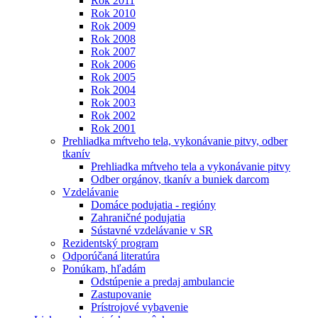
Rok 2011
Rok 2010
Rok 2009
Rok 2008
Rok 2007
Rok 2006
Rok 2005
Rok 2004
Rok 2003
Rok 2002
Rok 2001
Prehliadka mŕtveho tela, vykonávanie pitvy, odber
tkanív
Prehliadka mŕtveho tela a vykonávanie pitvy
Odber orgánov, tkanív a buniek darcom
Vzdelávanie
Domáce podujatia - regióny
Zahraničné podujatia
Sústavné vzdelávanie v SR
Rezidentský program
Odporúčaná literatúra
Ponúkam, hľadám
Odstúpenie a predaj ambulancie
Zastupovanie
Prístrojové vybavenie