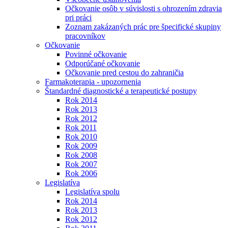
Očkovanie osôb v súvislosti s ohrozením zdravia
pri práci
Zoznam zakázaných prác pre špecifické skupiny
pracovníkov
Očkovanie
Povinné očkovanie
Odporúčané očkovanie
Očkovanie pred cestou do zahraničia
Farmakoterapia - upozornenia
Štandardné diagnostické a terapeutické postupy
Rok 2014
Rok 2013
Rok 2012
Rok 2011
Rok 2010
Rok 2009
Rok 2008
Rok 2007
Rok 2006
Legislatíva
Legislatíva spolu
Rok 2014
Rok 2013
Rok 2012