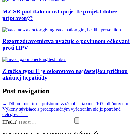
MZ SR pod tlakom ustupuje. Je projekt dobre
pripravený?
Rezort zdravotníctva uvažuje o povinnom očkovaní
proti HPV
Źltačka typu E je celosvetovo najčastejšou príčinou
akútnej hepatitídy
Post navigation
←
Dlh nemocníc na poistnom vzrástol na takmer 105 miliónov eur
Výkony súvisiace s predoperačným vyšetrením nie je potrebné
delegovať
→
Hľadať