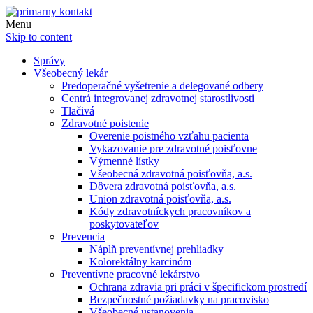
Menu
Skip to content
Správy
Všeobecný lekár
Predoperačné vyšetrenie a delegované odbery
Centrá integrovanej zdravotnej starostlivosti
Tlačivá
Zdravotné poistenie
Overenie poistného vzťahu pacienta
Vykazovanie pre zdravotné poisťovne
Výmenné lístky
Všeobecná zdravotná poisťovňa, a.s.
Dôvera zdravotná poisťovňa, a.s.
Union zdravotná poisťovňa, a.s.
Kódy zdravotníckych pracovníkov a
poskytovateľov
Prevencia
Náplň preventívnej prehliadky
Kolorektálny karcinóm
Preventívne pracovné lekárstvo
Ochrana zdravia pri práci v špecifickom prostredí
Bezpečnostné požiadavky na pracovisko
Všeobecné ustanovenia