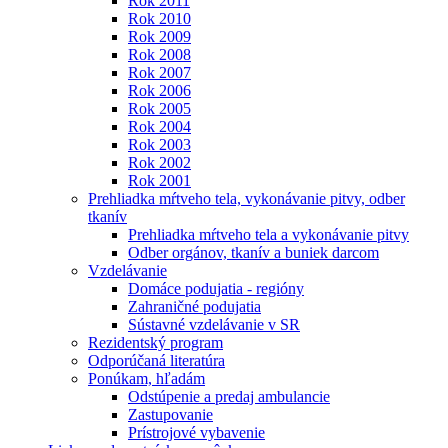
Rok 2011
Rok 2010
Rok 2009
Rok 2008
Rok 2007
Rok 2006
Rok 2005
Rok 2004
Rok 2003
Rok 2002
Rok 2001
Prehliadka mŕtveho tela, vykonávanie pitvy, odber
tkanív
Prehliadka mŕtveho tela a vykonávanie pitvy
Odber orgánov, tkanív a buniek darcom
Vzdelávanie
Domáce podujatia - regióny
Zahraničné podujatia
Sústavné vzdelávanie v SR
Rezidentský program
Odporúčaná literatúra
Ponúkam, hľadám
Odstúpenie a predaj ambulancie
Zastupovanie
Prístrojové vybavenie