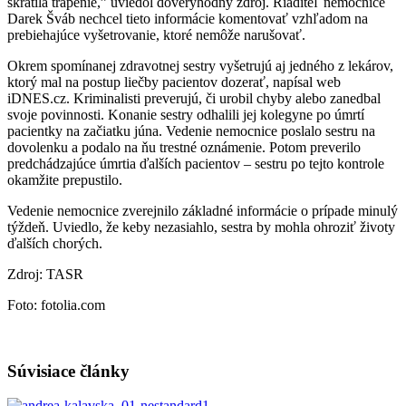
skrátila trápenie,” uviedol dôveryhodný zdroj. Riaditeľ nemocnice
Darek Šváb nechcel tieto informácie komentovať vzhľadom na
prebiehajúce vyšetrovanie, ktoré nemôže narušovať.
Okrem spomínanej zdravotnej sestry vyšetrujú aj jedného z lekárov,
ktorý mal na postup liečby pacientov dozerať, napísal web
iDNES.cz. Kriminalisti preverujú, či urobil chyby alebo zanedbal
svoje povinnosti. Konanie sestry odhalili jej kolegyne po úmrtí
pacientky na začiatku júna. Vedenie nemocnice poslalo sestru na
dovolenku a podalo na ňu trestné oznámenie. Potom preverilo
predchádzajúce úmrtia ďalších pacientov – sestru po tejto kontrole
okamžite prepustilo.
Vedenie nemocnice zverejnilo základné informácie o prípade minulý
týždeň. Uviedlo, že keby nezasiahlo, sestra by mohla ohroziť životy
ďalších chorých.
Zdroj: TASR
Foto: fotolia.com
Súvisiace články