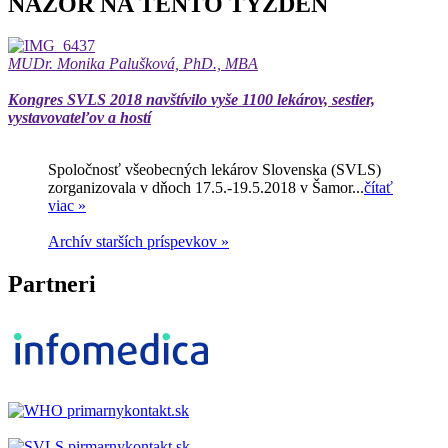
NÁZOR NA TENTO TÝŽDEŇ
MUDr. Monika Palušková, PhD., MBA
Kongres SVLS 2018 navštívilo vyše 1100 lekárov, sestier,
vystavovateľov a hostí
Spoločnosť všeobecných lekárov Slovenska (SVLS)
zorganizovala v dňoch 17.5.-19.5.2018 v Šamor...
čítať
viac »
Archív starších príspevkov »
Partneri