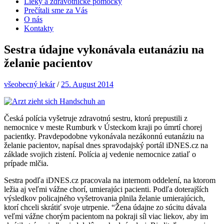
Lieky a zdravotnícke pomôcky
Prečítali sme za Vás
O nás
Kontakty
Sestra údajne vykonávala eutanáziu na
želanie pacientov
všeobecný lekár
/
25. August 2014
Česká polícia vyšetruje zdravotnú sestru, ktorú prepustili z
nemocnice v meste Rumburk v Ústeckom kraji po úmrtí chorej
pacientky. Pravdepodobne vykonávala nezákonnú eutanáziu na
želanie pacientov, napísal dnes spravodajský portál iDNES.cz na
základe svojich zistení. Polícia aj vedenie nemocnice zatiaľ o
prípade mlčia.
Sestra podľa iDNES.cz pracovala na internom oddelení, na ktorom
ležia aj veľmi vážne chorí, umierajúci pacienti. Podľa doterajších
výsledkov policajného vyšetrovania plnila želanie umierajúcich,
ktorí chceli skrátiť svoje utrpenie. “Žena údajne zo súcitu dávala
veľmi vážne chorým pacientom na pokraji síl viac liekov, aby im