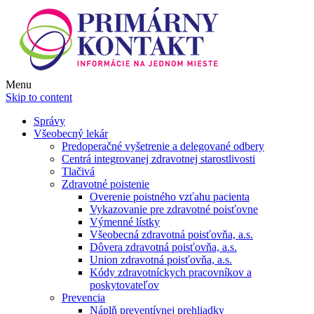
Menu
Skip to content
Správy
Všeobecný lekár
Predoperačné vyšetrenie a delegované odbery
Centrá integrovanej zdravotnej starostlivosti
Tlačivá
Zdravotné poistenie
Overenie poistného vzťahu pacienta
Vykazovanie pre zdravotné poisťovne
Výmenné lístky
Všeobecná zdravotná poisťovňa, a.s.
Dôvera zdravotná poisťovňa, a.s.
Union zdravotná poisťovňa, a.s.
Kódy zdravotníckych pracovníkov a
poskytovateľov
Prevencia
Náplň preventívnej prehliadky