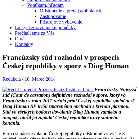
Ponúkam, hľadám
Odstúpenie a predaj ambulancie
Zastupovanie
Prístrojové vybavenie
Lieky a zdravotnícke pomôcky
Prečítali sme za Vás
O nás
Kontakty
Francúzsky súd rozhodol v prospech
Českej republiky v spore s Diag Human
Redakcia
/
10. Marec 2014
Francúzsky Najvyšší
súd (Cour de cassation) definitívne rozhodol v spore, ktorý vo
Francúzsku v roku 2011 začala proti Českej republike spoločnosť
Diag Human SE kvôli zmarenému obchodu s krvnou plazmou.
Súd vo všetkých bodoch dovolanie Diag Human zamietol a
naopak, uložil jej zaplatiť Českej republike trovy súdneho
konania.
Firma si nárokovala od Českej republiky odškodné vo výške 8