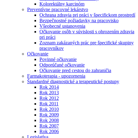
Kolorektálny karcinóm
Preventívne pracovné lekárstvo
Ochrana zdravia pri práci v špecifickom prostredí
Bezpečnostné požiadavky na pracovisko
Všeobecné ustanovenia
Očkovanie osôb v súvislosti s ohrozením zdravia
pri práci
Zoznam zakázaných prác pre špecifické skupiny
pracovníkov
Očkovanie
Povinné očkovanie
Odporúčané očkovanie
Očkovanie pred cestou do zahraničia
Farmakoterapia - upozornenia
Štandardné diagnostické a terapeutické postupy
Rok 2014
Rok 2013
Rok 2012
Rok 2011
Rok 2010
Rok 2009
Rok 2008
Rok 2007
Rok 2006
Legislatíva