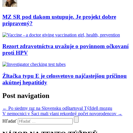
MZ SR pod tlakom ustupuje. Je projekt dobre
pripravený?
Rezort zdravotníctva uvažuje o povinnom očkovaní
proti HPV
Źltačka typu E je celosvetovo najčastejšou príčinou
akútnej hepatitídy
Post navigation
←
Po siedmy raz na Slovensku odštartoval Týždeň mozgu
V nemocnici v Šaci mali vlani rekordný počet novorodencov
→
Hľadať