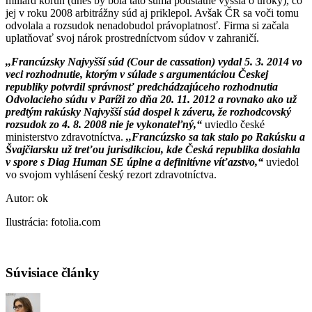
miliárd korún (dnes by bola táto suma podstatne vyššia o úroky), čo
jej v roku 2008 arbitrážny súd aj priklepol. Avšak ČR sa voči tomu
odvolala a rozsudok nenadobudol právoplatnosť. Firma si začala
uplatňovať svoj nárok prostredníctvom súdov v zahraničí.
,,Francúzsky Najvyšší súd (Cour de cassation) vydal 5. 3. 2014 vo
veci rozhodnutie, ktorým v súlade s argumentáciou Českej
republiky potvrdil správnosť predchádzajúceho rozhodnutia
Odvolacieho súdu v Paríži zo dňa 20. 11. 2012 a rovnako ako už
predtým rakúsky Najvyšší súd dospel k záveru, že rozhodcovský
rozsudok zo 4. 8. 2008 nie je vykonateľný,“
uviedlo české
ministerstvo zdravotníctva.
,,Francúzsko sa tak stalo po Rakúsku a
Švajčiarsku už treťou jurisdikciou, kde Česká republika dosiahla
v spore s Diag Human SE úplne a definitívne víťazstvo,“
uviedol
vo svojom vyhlásení český rezort zdravotníctva.
Autor: ok
Ilustrácia: fotolia.com
Súvisiace články