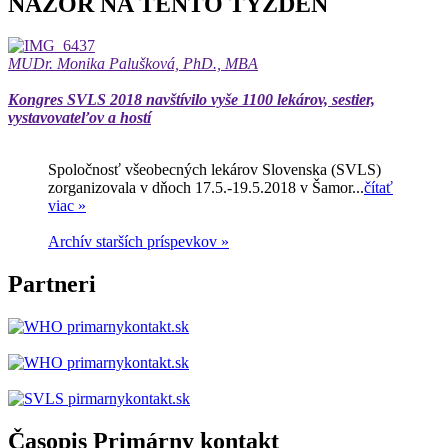
NÁZOR NA TENTO TÝŽDEŇ
MUDr. Monika Palušková, PhD., MBA
Kongres SVLS 2018 navštívilo vyše 1100 lekárov, sestier,
vystavovateľov a hostí
Spoločnosť všeobecných lekárov Slovenska (SVLS)
zorganizovala v dňoch 17.5.-19.5.2018 v Šamor...
čítať
viac »
Archív starších príspevkov »
Partneri
Časopis Primárny kontakt