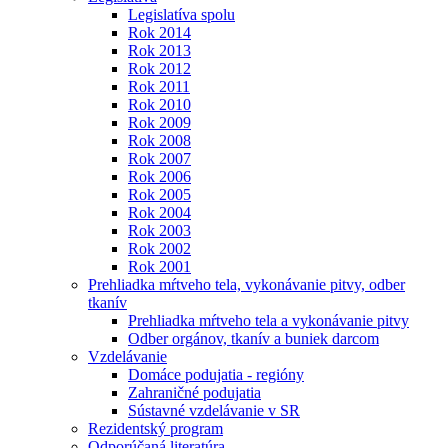
Legislatíva spolu
Rok 2014
Rok 2013
Rok 2012
Rok 2011
Rok 2010
Rok 2009
Rok 2008
Rok 2007
Rok 2006
Rok 2005
Rok 2004
Rok 2003
Rok 2002
Rok 2001
Prehliadka mŕtveho tela, vykonávanie pitvy, odber
tkanív
Prehliadka mŕtveho tela a vykonávanie pitvy
Odber orgánov, tkanív a buniek darcom
Vzdelávanie
Domáce podujatia - regióny
Zahraničné podujatia
Sústavné vzdelávanie v SR
Rezidentský program
Odporúčaná literatúra