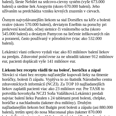
balení), šieste Nebilet na srdcovo-cievny systém (vyše 673.000
balení) a siedme liek Anopyrin (skoro 670.000 balení). Jeho
užívaním sa predchádza vzniku krvných zrazenín v cievach.
Ôsmym najvydávanejším liekom sa stal Dorsiflex na kŕče a bolesti
svalov (skoro 570.000 balení), deviatym Enelbin na poruchy pri
prekrvení končatín, očnej sietnice či vnútorného ucha (skoro
545.000 balení) a desiatym Pamycon na liečenie infikovaných rán
a poranení, často používaný v pôrodníctve (viac ako 532.000
balení).
Lekárnici vlani celkovo vydali viac ako 83 miliónov balení liekov
na predpis. Zdravotné poisťovne za ne uhradili takmer 912 miliónov
eur, pacienti doplácali vyše 141 miliónov eur.
Liekom bez receptu vládli tie na bolesť, horúčku a zápal
Slováci si vlani bez receptu najčastejšie kupovali lieky na tlmenie
horúčky, bolesti či zápalu. Vyplýva to zo štatistík Národného centra
zdravotníckych informácií (NCZI). Za TOP 10 najžiadanejších
liekov zaplatili pacienti viac ako 23 miliónov eur. Pre TASR to
potvrdila hovorkyňa NCZI Soňa Valášiková.Lekárnici predali
najviac balení lieku Paralen s 24 tabletami proti bolesti, chrípke,
horúčke a nachladnutiu (takmer dva milióny). Druhým
najžiadanejším liekom bol Ibalgin proti bolesti a zápalu (asi 880.000
balení), tretím sprej do nosa Muconasal plus (takmer 870.000