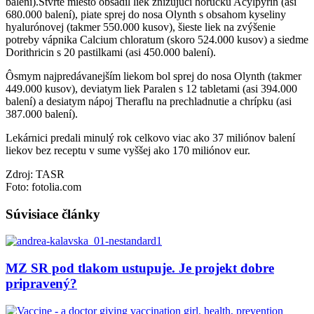
balení).Štvrté miesto obsadil liek znižujúci horúčku Acylpyrín (asi
680.000 balení), piate sprej do nosa Olynth s obsahom kyseliny
hyalurónovej (takmer 550.000 kusov), šieste liek na zvýšenie
potreby vápnika Calcium chloratum (skoro 524.000 kusov) a siedme
Dorithricin s 20 pastilkami (asi 450.000 balení).
Ôsmym najpredávanejším liekom bol sprej do nosa Olynth (takmer
449.000 kusov), deviatym liek Paralen s 12 tabletami (asi 394.000
balení) a desiatym nápoj Theraflu na prechladnutie a chrípku (asi
387.000 balení).
Lekárnici predali minulý rok celkovo viac ako 37 miliónov balení
liekov bez receptu v sume vyššej ako 170 miliónov eur.
Zdroj: TASR
Foto: fotolia.com
Súvisiace články
MZ SR pod tlakom ustupuje. Je projekt dobre
pripravený?