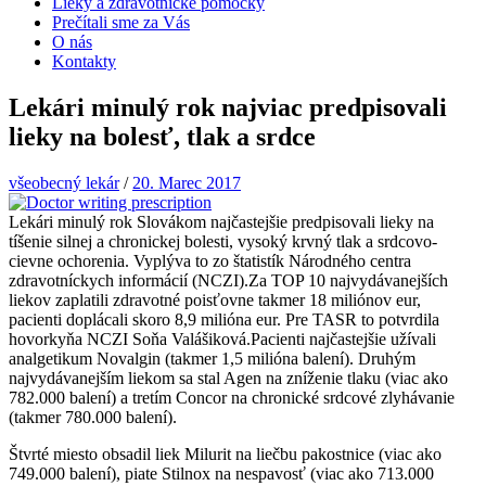
Lieky a zdravotnícke pomôcky
Prečítali sme za Vás
O nás
Kontakty
Lekári minulý rok najviac predpisovali
lieky na bolesť, tlak a srdce
všeobecný lekár
/
20. Marec 2017
Lekári minulý rok Slovákom najčastejšie predpisovali lieky na
tíšenie silnej a chronickej bolesti, vysoký krvný tlak a srdcovo-
cievne ochorenia. Vyplýva to zo štatistík Národného centra
zdravotníckych informácií (NCZI).Za TOP 10 najvydávanejších
liekov zaplatili zdravotné poisťovne takmer 18 miliónov eur,
pacienti doplácali skoro 8,9 milióna eur. Pre TASR to potvrdila
hovorkyňa NCZI Soňa Valášiková.Pacienti najčastejšie užívali
analgetikum Novalgin (takmer 1,5 milióna balení). Druhým
najvydávanejším liekom sa stal Agen na zníženie tlaku (viac ako
782.000 balení) a tretím Concor na chronické srdcové zlyhávanie
(takmer 780.000 balení).
Štvrté miesto obsadil liek Milurit na liečbu pakostnice (viac ako
749.000 balení), piate Stilnox na nespavosť (viac ako 713.000