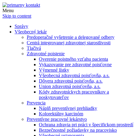
Menu
Skip to content
Správy
Všeobecný lekár
Predoperačné vyšetrenie a delegované odbery
Centrá integrovanej zdravotnej starostlivosti
Tlačivá
Zdravotné poistenie
Overenie poistného vzťahu pacienta
Vykazovanie pre zdravotné poisťovne
Výmenné lístky
Všeobecná zdravotná poisťovňa, a.s.
Dôvera zdravotná poisťovňa, a.s.
Union zdravotná poisťovňa, a.s.
Kódy zdravotníckych pracovníkov a
poskytovateľov
Prevencia
Náplň preventívnej prehliadky
Kolorektálny karcinóm
Preventívne pracovné lekárstvo
Ochrana zdravia pri práci v špecifickom prostredí
Bezpečnostné požiadavky na pracovisko
Všeobecné ustanovenia