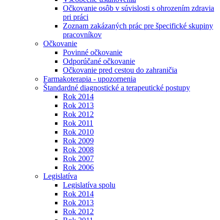
Očkovanie osôb v súvislosti s ohrozením zdravia
pri práci
Zoznam zakázaných prác pre špecifické skupiny
pracovníkov
Očkovanie
Povinné očkovanie
Odporúčané očkovanie
Očkovanie pred cestou do zahraničia
Farmakoterapia - upozornenia
Štandardné diagnostické a terapeutické postupy
Rok 2014
Rok 2013
Rok 2012
Rok 2011
Rok 2010
Rok 2009
Rok 2008
Rok 2007
Rok 2006
Legislatíva
Legislatíva spolu
Rok 2014
Rok 2013
Rok 2012