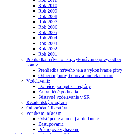
Rok 2011
Rok 2010
Rok 2009
Rok 2008
Rok 2007
Rok 2006
Rok 2005
Rok 2004
Rok 2003
Rok 2002
Rok 2001
Prehliadka mŕtveho tela, vykonávanie pitvy, odber
tkanív
Prehliadka mŕtveho tela a vykonávanie pitvy
Odber orgánov, tkanív a buniek darcom
Vzdelávanie
Domáce podujatia - regióny
Zahraničné podujatia
Sústavné vzdelávanie v SR
Rezidentský program
Odporúčaná literatúra
Ponúkam, hľadám
Odstúpenie a predaj ambulancie
Zastupovanie
Prístrojové vybavenie