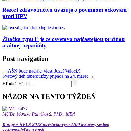
Rezort zdravotníctva uvažuje o povinnom očkovaní
proti HPV
Źltačka typu E je celosvetovo najčastejšou príčinou
akútnej hepatitídy
Post navigation
←
AŠN bude naďalej viesť Jozef Valocký
Svetový deň tuberkulózy pripadá na 24. marec
→
Hľadať
NÁZOR NA TENTO TÝŽDEŇ
MUDr. Monika Palušková, PhD., MBA
Kongres SVLS 2018 navštívilo vyše 1100 lekárov, sestier,
vystavovateľov a hostí