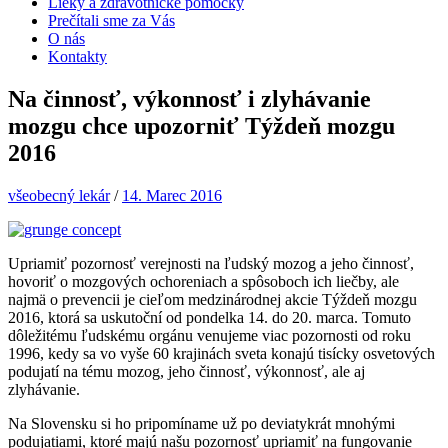
Lieky a zdravotnícke pomôcky
Prečítali sme za Vás
O nás
Kontakty
Na činnosť, výkonnosť i zlyhávanie
mozgu chce upozorniť Týždeň mozgu
2016
všeobecný lekár
/
14. Marec 2016
Upriamiť pozornosť verejnosti na ľudský mozog a jeho činnosť,
hovoriť o mozgových ochoreniach a spôsoboch ich liečby, ale
najmä o prevencii je cieľom medzinárodnej akcie Týždeň mozgu
2016, ktorá sa uskutoční od pondelka 14. do 20. marca. Tomuto
dôležitému ľudskému orgánu venujeme viac pozornosti od roku
1996, kedy sa vo vyše 60 krajinách sveta konajú tisícky osvetových
podujatí na tému mozog, jeho činnosť, výkonnosť, ale aj
zlyhávanie.
Na Slovensku si ho pripomíname už po deviatykrát mnohými
podujatiami, ktoré majú našu pozornosť upriamiť na fungovanie