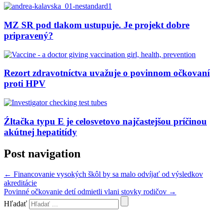
MZ SR pod tlakom ustupuje. Je projekt dobre
pripravený?
Rezort zdravotníctva uvažuje o povinnom očkovaní
proti HPV
Źltačka typu E je celosvetovo najčastejšou príčinou
akútnej hepatitídy
Post navigation
←
Financovanie vysokých škôl by sa malo odvíjať od výsledkov
akreditácie
Povinné očkovanie detí odmietli vlani stovky rodičov
→
Hľadať