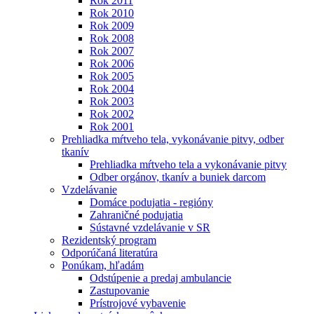
Rok 2011
Rok 2010
Rok 2009
Rok 2008
Rok 2007
Rok 2006
Rok 2005
Rok 2004
Rok 2003
Rok 2002
Rok 2001
Prehliadka mŕtveho tela, vykonávanie pitvy, odber
tkanív
Prehliadka mŕtveho tela a vykonávanie pitvy
Odber orgánov, tkanív a buniek darcom
Vzdelávanie
Domáce podujatia - regióny
Zahraničné podujatia
Sústavné vzdelávanie v SR
Rezidentský program
Odporúčaná literatúra
Ponúkam, hľadám
Odstúpenie a predaj ambulancie
Zastupovanie
Prístrojové vybavenie