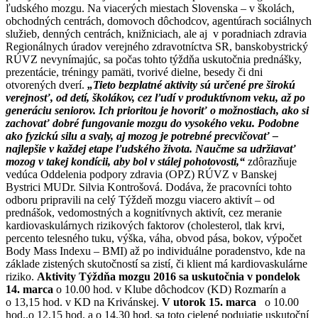
ľudského mozgu. Na viacerých miestach Slovenska – v školách,
obchodných centrách, domovoch dôchodcov, agentúrach sociálnych
služieb, denných centrách, knižniciach, ale aj v poradniach zdravia
Regionálnych úradov verejného zdravotníctva SR, banskobystrický
RÚVZ nevynímajúc, sa počas tohto týždňa uskutočnia prednášky,
prezentácie, tréningy pamäti, tvorivé dielne, besedy či dni
otvorených dverí.
„Tieto bezplatné aktivity sú určené pre širokú
verejnosť, od detí, školákov, cez ľudí v produktívnom veku, až po
generáciu seniorov. Ich prioritou je hovoriť o možnostiach, ako si
zachovať dobré fungovanie mozgu do vysokého veku. Podobne
ako fyzickú silu a svaly, aj mozog je potrebné precvičovať –
najlepšie v každej etape ľudského života. Naučme sa udržiavať
mozog v takej kondícii, aby bol v stálej pohotovosti,“
zdôrazňuje
vedúca Oddelenia podpory zdravia (OPZ) RÚVZ v Banskej
Bystrici MUDr. Silvia Kontrošová. Dodáva, že pracovníci tohto
odboru pripravili na celý Týždeň mozgu viacero aktivít – od
prednášok, vedomostných a kognitívnych aktivít, cez meranie
kardiovaskulárnych rizikových faktorov (cholesterol, tlak krvi,
percento telesného tuku, výška, váha, obvod pása, bokov, výpočet
Body Mass Indexu – BMI) až po individuálne poradenstvo, kde na
základe zistených skutočností sa zistí, či klient má kardiovaskulárne
riziko.
Aktivity Týždňa mozgu 2016 sa uskutočnia v pondelok
14. marca
o 10.00 hod. v Klube dôchodcov (KD) Rozmarín a
o 13,15 hod. v KD na Krivánskej.
V utorok 15. marca
o 10.00
hod.,o 12,15 hod. a o 14.30 hod. sa toto cielené podujatie uskutoční