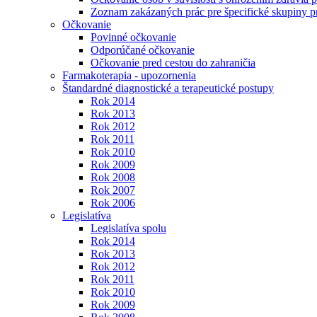
Zoznam zakázaných prác pre špecifické skupiny 
Očkovanie
Povinné očkovanie
Odporúčané očkovanie
Očkovanie pred cestou do zahraničia
Farmakoterapia - upozornenia
Štandardné diagnostické a terapeutické postupy
Rok 2014
Rok 2013
Rok 2012
Rok 2011
Rok 2010
Rok 2009
Rok 2008
Rok 2007
Rok 2006
Legislatíva
Legislatíva spolu
Rok 2014
Rok 2013
Rok 2012
Rok 2011
Rok 2010
Rok 2009