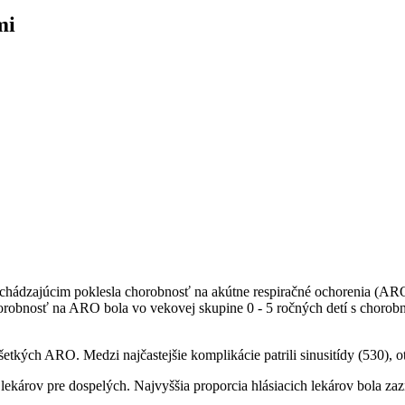
mi
chádzajúcim poklesla chorobnosť na akútne respiračné ochorenia (ARO
chorobnosť na ARO bola vo vekovej skupine 0 - 5 ročných detí s choro
etkých ARO. Medzi najčastejšie komplikácie patrili sinusitídy (530), o
lekárov pre dospelých. Najvyššia proporcia hlásiacich lekárov bola zaz