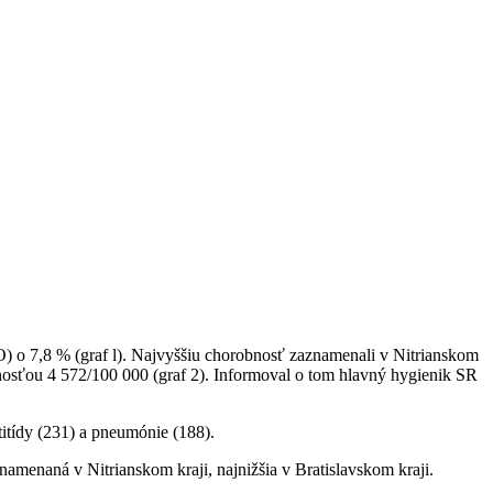
) o 7,8 % (graf l). Najvyššiu chorobnosť zaznamenali v Nitrianskom
bnosťou 4 572/100 000 (graf 2). Informoval o tom hlavný hygienik SR
titídy (231) a pneumónie (188).
namenaná v Nitrianskom kraji, najnižšia v Bratislavskom kraji.