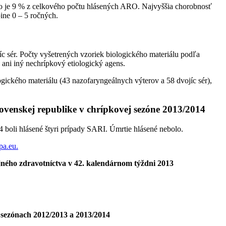
o je 9 % z celkového počtu hlásených ARO. Najvyššia chorobnosť
ine 0 – 5 ročných.
íc sér. Počty vyšetrených vzoriek biologického materiálu podľa
 ani iný nechrípkový etiologický agens.
gického materiálu (43 nazofaryngeálnych výterov a 58 dvojíc sér),
lovenskej republike v chrípkovej sezóne 2013/2014
boli hlásené štyri prípady SARI. Úmrtie hlásené nebolo.
a.eu.
jného zdravotníctva v
42. kalendárnom týždni 2013
 sezónach
2012/2013 a 2013/2014