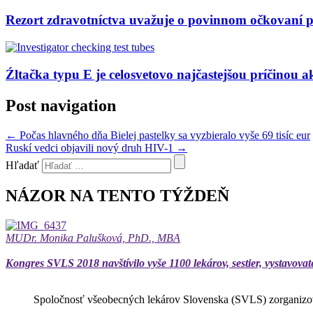
Rezort zdravotníctva uvažuje o povinnom očkovaní 
Źltačka typu E je celosvetovo najčastejšou príčinou a
Post navigation
←
Počas hlavného dňa Bielej pastelky sa vyzbieralo vyše 69 tisíc eur
Ruskí vedci objavili nový druh HIV-1
→
Hľadať
NÁZOR NA TENTO TÝŽDEŇ
MUDr. Monika Palušková, PhD., MBA
Kongres SVLS 2018 navštívilo vyše 1100 lekárov, sestier, vystavovat
Spoločnosť všeobecných lekárov Slovenska (SVLS) zorganizov