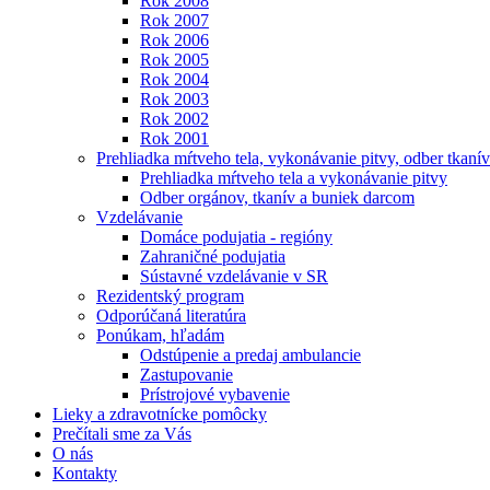
Rok 2008
Rok 2007
Rok 2006
Rok 2005
Rok 2004
Rok 2003
Rok 2002
Rok 2001
Prehliadka mŕtveho tela, vykonávanie pitvy, odber tkanív
Prehliadka mŕtveho tela a vykonávanie pitvy
Odber orgánov, tkanív a buniek darcom
Vzdelávanie
Domáce podujatia - regióny
Zahraničné podujatia
Sústavné vzdelávanie v SR
Rezidentský program
Odporúčaná literatúra
Ponúkam, hľadám
Odstúpenie a predaj ambulancie
Zastupovanie
Prístrojové vybavenie
Lieky a zdravotnícke pomôcky
Prečítali sme za Vás
O nás
Kontakty