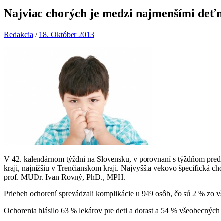
Najviac chorých je medzi najmenšími deť
Redakcia
/
18. Október 2013
V 42. kalendárnom týždni na Slovensku, v porovnaní s týždňom pred
kraji, najnižšiu v Trenčianskom kraji. Najvyššia vekovo špecifická 
prof. MUDr. Ivan Rovný, PhD., MPH.
Priebeh ochorení sprevádzali komplikácie u 949 osôb, čo sú 2 % zo vš
Ochorenia hlásilo 63 % lekárov pre deti a dorast a 54 % všeobecných 