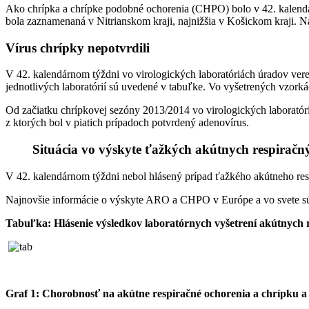
Ako chrípka a chrípke podobné ochorenia (CHPO) bolo v 42. kalend
bola zaznamenaná v Nitrianskom kraji, najnižšia v Košickom kraji. 
Vírus chrípky nepotvrdili
V 42. kalendárnom týždni vo virologických laboratóriách úradov vere
jednotlivých laboratórií sú uvedené v tabuľke. Vo vyšetrených vzorká
Od začiatku chrípkovej sezóny 2013/2014 vo virologických laboratóri
z ktorých bol v piatich prípadoch potvrdený adenovírus.
Situácia vo výskyte ťažkých akútnych respiračný
V 42. kalendárnom týždni nebol hlásený prípad ťažkého akútneho res
Najnovšie informácie o výskyte ARO a CHPO v Európe a vo svete s
Tabuľka:
Hlásenie výsledkov laboratórnych vyšetrení akútnych 
Graf 1: Chorobnosť na akútne respiračné ochorenia a chrípku 