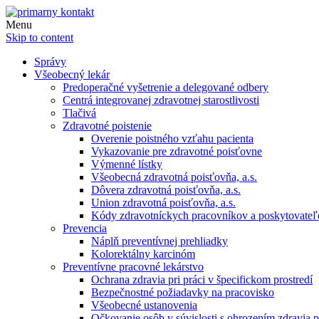
Menu
Skip to content
Správy
Všeobecný lekár
Predoperačné vyšetrenie a delegované odbery
Centrá integrovanej zdravotnej starostlivosti
Tlačivá
Zdravotné poistenie
Overenie poistného vzťahu pacienta
Vykazovanie pre zdravotné poisťovne
Výmenné lístky
Všeobecná zdravotná poisťovňa, a.s.
Dôvera zdravotná poisťovňa, a.s.
Union zdravotná poisťovňa, a.s.
Kódy zdravotníckych pracovníkov a poskytovate
Prevencia
Náplň preventívnej prehliadky
Kolorektálny karcinóm
Preventívne pracovné lekárstvo
Ochrana zdravia pri práci v špecifickom prostredí
Bezpečnostné požiadavky na pracovisko
Všeobecné ustanovenia
Očkovanie osôb v súvislosti s ohrozením zdravia pr