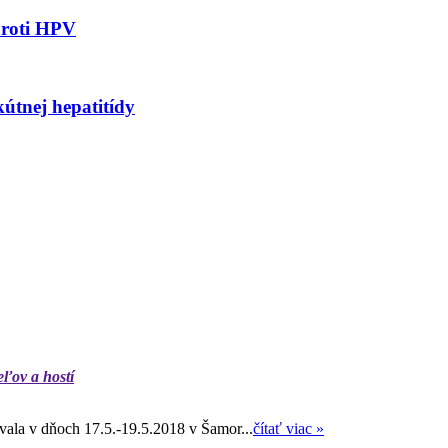
proti HPV
kútnej hepatitídy
eľov a hostí
ala v dňoch 17.5.-19.5.2018 v Šamor...
čítať viac »