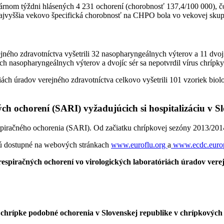
árnom týždni hlásených 4 231 ochorení (chorobnosť 137,4/100 000), č
Najvyššia vekovo špecifická chorobnosť na CHPO bola vo vekovej skup
jného zdravotníctva vyšetrili 32 nasopharyngeálnych výterov a 11 dvoj
ch nasopharyngeálnych výterov a dvojíc sér sa nepotvrdil vírus chrípky
ách úradov verejného zdravotníctva celkovo vyšetrili 101 vzoriek biolo
ch ochorení (SARI) vyžadujúcich si hospitalizáciu v S
piračného ochorenia (SARI). Od začiatku chrípkovej sezóny 2013/2014 
ú dostupné na webových stránkach
www.euroflu.org
a
www.ecdc.europ
respiračných ochorení vo
virologických laboratóriách úradov vere
a chrípke podobné
ochorenia v Slovenskej republike v chrípkových