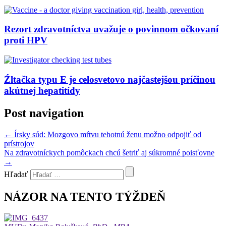
Rezort zdravotníctva uvažuje o povinnom očkovaní
proti HPV
Źltačka typu E je celosvetovo najčastejšou príčinou
akútnej hepatitídy
Post navigation
←
Írsky súd: Mozgovo mŕtvu tehotnú ženu možno odpojiť od
prístrojov
Na zdravotníckych pomôckach chcú šetriť aj súkromné poisťovne
→
Hľadať
NÁZOR NA TENTO TÝŽDEŇ