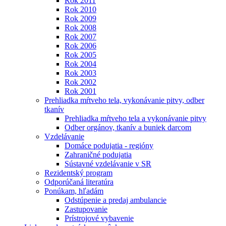
Rok 2011
Rok 2010
Rok 2009
Rok 2008
Rok 2007
Rok 2006
Rok 2005
Rok 2004
Rok 2003
Rok 2002
Rok 2001
Prehliadka mŕtveho tela, vykonávanie pitvy, odber
tkanív
Prehliadka mŕtveho tela a vykonávanie pitvy
Odber orgánov, tkanív a buniek darcom
Vzdelávanie
Domáce podujatia - regióny
Zahraničné podujatia
Sústavné vzdelávanie v SR
Rezidentský program
Odporúčaná literatúra
Ponúkam, hľadám
Odstúpenie a predaj ambulancie
Zastupovanie
Prístrojové vybavenie