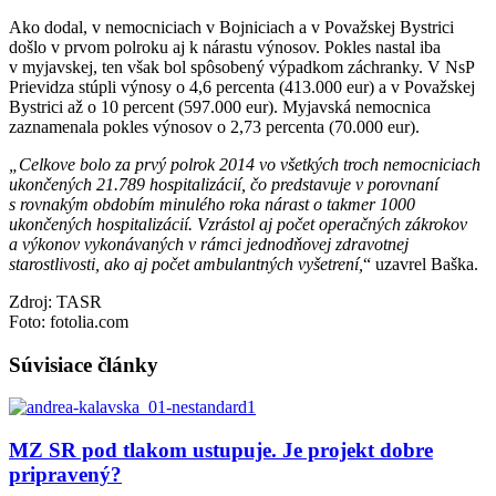
Ako dodal, v nemocniciach v Bojniciach a v Považskej Bystrici
došlo v prvom polroku aj k nárastu výnosov. Pokles nastal iba
v myjavskej, ten však bol spôsobený výpadkom záchranky. V NsP
Prievidza stúpli výnosy o 4,6 percenta (413.000 eur) a v Považskej
Bystrici až o 10 percent (597.000 eur). Myjavská nemocnica
zaznamenala pokles výnosov o 2,73 percenta (70.000 eur).
„Celkove bolo za prvý polrok 2014 vo všetkých troch nemocniciach
ukončených 21.789 hospitalizácií, čo predstavuje v porovnaní
s rovnakým obdobím minulého roka nárast o takmer 1000
ukončených hospitalizácií. Vzrástol aj počet operačných zákrokov
a výkonov vykonávaných v rámci jednodňovej zdravotnej
starostlivosti, ako aj počet ambulantných vyšetrení,
“ uzavrel Baška.
Zdroj: TASR
Foto: fotolia.com
Súvisiace články
MZ SR pod tlakom ustupuje. Je projekt dobre
pripravený?