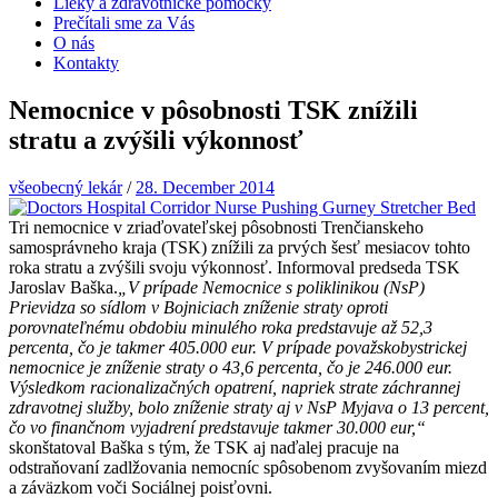
Lieky a zdravotnícke pomôcky
Prečítali sme za Vás
O nás
Kontakty
Nemocnice v pôsobnosti TSK znížili
stratu a zvýšili výkonnosť
všeobecný lekár
/
28. December 2014
Tri nemocnice v zriaďovateľskej pôsobnosti Trenčianskeho
samosprávneho kraja (TSK) znížili za prvých šesť mesiacov tohto
roka stratu a zvýšili svoju výkonnosť. Informoval predseda TSK
Jaroslav Baška.
„V prípade Nemocnice s poliklinikou (NsP)
Prievidza so sídlom v Bojniciach zníženie straty oproti
porovnateľnému obdobiu minulého roka predstavuje až 52,3
percenta, čo je takmer 405.000 eur. V prípade považskobystrickej
nemocnice je zníženie straty o 43,6 percenta, čo je 246.000 eur.
Výsledkom racionalizačných opatrení, napriek strate záchrannej
zdravotnej služby, bolo zníženie straty aj v NsP Myjava o 13 percent,
čo vo finančnom vyjadrení predstavuje takmer 30.000 eur,“
skonštatoval Baška s tým, že TSK aj naďalej pracuje na
odstraňovaní zadlžovania nemocníc spôsobenom zvyšovaním miezd
a záväzkom voči Sociálnej poisťovni.