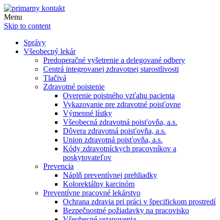
Menu
Skip to content
Správy
Všeobecný lekár
Predoperačné vyšetrenie a delegované odbery
Centrá integrovanej zdravotnej starostlivosti
Tlačivá
Zdravotné poistenie
Overenie poistného vzťahu pacienta
Vykazovanie pre zdravotné poisťovne
Výmenné lístky
Všeobecná zdravotná poisťovňa, a.s.
Dôvera zdravotná poisťovňa, a.s.
Union zdravotná poisťovňa, a.s.
Kódy zdravotníckych pracovníkov a
poskytovateľov
Prevencia
Náplň preventívnej prehliadky
Kolorektálny karcinóm
Preventívne pracovné lekárstvo
Ochrana zdravia pri práci v špecifickom prostredí
Bezpečnostné požiadavky na pracovisko
Všeobecné ustanovenia